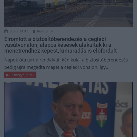
2026.08.07.
Kiss Lajos
Elromlott a biztosítóberendezés a ceglédi
vasútvonalon, alapos késések alakultak ki a
menetrendhez képest, kimaradás is előfordult
Napok óta tart a rendkívüli kánikula, a biztosítóberendezés
pedig újra megadta magát a ceglédi vonalon, így...
JNSZ megyei hírek