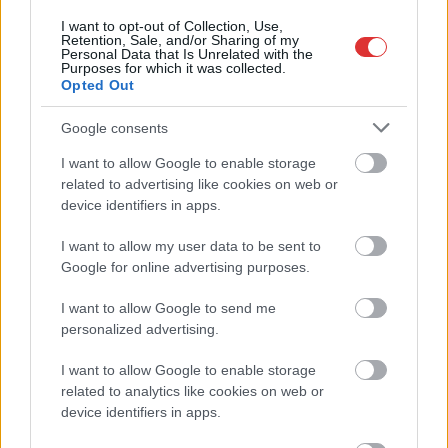
I want to opt-out of Collection, Use,
Retention, Sale, and/or Sharing of my
Personal Data that Is Unrelated with the
Purposes for which it was collected.
Opted Out
Google consents
I want to allow Google to enable storage
related to advertising like cookies on web or
device identifiers in apps.
Hírlevél feliratkozás
I want to allow my user data to be sent to
Google for online advertising purposes.
Adja meg keresztnevét:
Adja
I want to allow Google to send me
meg e-mail címét:
personalized advertising.
Megismertem és elfogadom a
GDPR-szabályzat
ot
I want to allow Google to enable storage
related to analytics like cookies on web or
device identifiers in apps.
Nem szeretne lemaradni semmiről? Csak egy kattintás, és hírlevelünk a
legfrissebb információkkal és exkluzív tartalmakkal hétről hétre