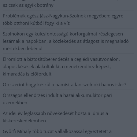
ez csak az egyik botrány
Problémák egész Jász-Nagykun-Szolnok megyében: egyre
több otthoni kútból fogy ki a víz
Szolnokon egy kulcsfontosságú körforgalmat részlegesen
lezárnak a napokban, a közlekedés az átlagost is meghaladó
mértékben lebénul
Elromlott a biztosítóberendezés a ceglédi vasútvonalon,
alapos késések alakultak ki a menetrendhez képest,
kimaradás is előfordult
Ön szerint hogy készül a hamisítatlan szolnoki habos isler?
Országos ellenőrzés indult a hazai akkumulátoripari
üzemekben
Az idei év leglassabb növekedését hozta a június a
kiskereskedelemben
Györfi Mihály több tucat vállalkozással egyeztetett a