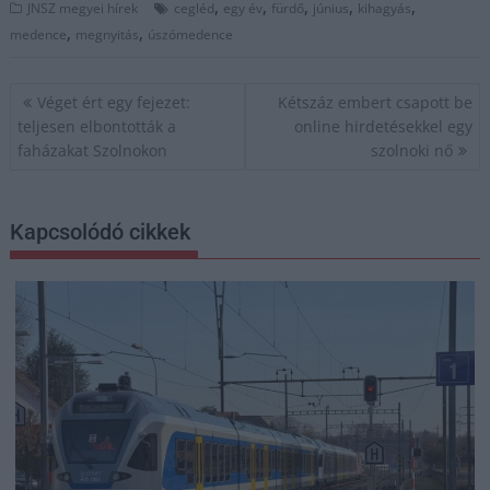
,
,
,
,
,
JNSZ megyei hírek
cegléd
egy év
fürdő
június
kihagyás
,
,
medence
megnyitás
úszómedence
Bejegyzés
Véget ért egy fejezet:
Kétszáz embert csapott be
navigáció
teljesen elbontották a
online hirdetésekkel egy
faházakat Szolnokon
szolnoki nő
Kapcsolódó cikkek