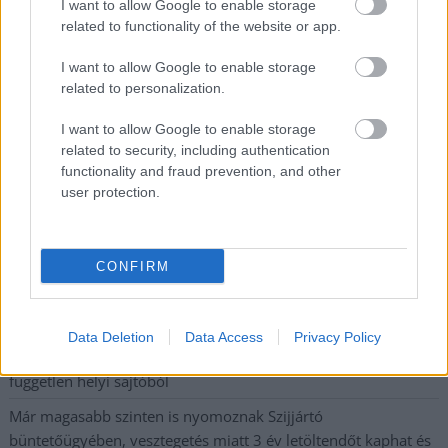
I want to allow Google to enable storage
postaládájába érkezik!
related to functionality of the website or app.
I want to allow Google to enable storage
A SZOL24 legfrissebb 24 cikke
related to personalization.
I want to allow Google to enable storage
A Tisza Párt Dr. Baka Andrást jelöli köztársasági elnöknek
related to security, including authentication
functionality and fraud prevention, and other
Óriási, több mint két méteres harcsát fogott a Tiszán a 13 éves
user protection.
fiú (VIDEÓVAL)
Hétfőn kezdik, csütörtökön végeznek – lezárás miatt
fennakadásokra és pótlóbuszos közlekedésre számítsunk az
CONFIRM
egyik Jász-Nagykun-Szolnok megyei vasútvonalon
Visszaszámlálás indul: -1, 0, Sziget!
Data Deletion
Data Access
Privacy Policy
Magyarország jobban látszik közelről – heti médiaszemle a
független helyi sajtóból
Már magasabb szinten is nyomoznak Szijjártó
büntetőügyében, vesztegetés miatt 3 év letöltendőt kaphat és