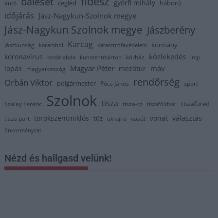
fidesz
baleset
györfi mihály
cegléd
háború
autó
időjárás
Jász-Nagykun-Szolnok megye
Jász-Nagykun Szolnok megye
Jászberény
Karcag
kormány
Jászkunság
karambol
katasztrófavédelem
közlekedés
koronavírus
kórház
kosárlabda
kunszentmárton
lmp
Magyar Péter
máv
lopás
mezőtúr
magyarország
rendőrség
Orbán Viktor
polgármester
Pócs János
sport
Szolnok
tisza
tiszafüred
Szalay Ferenc
tisza-tó
tiszaföldvár
törökszentmiklós
vonat
választás
tűz
tisza part
vasút
ukrajna
önkormányzat
Nézd és hallgasd velünk!