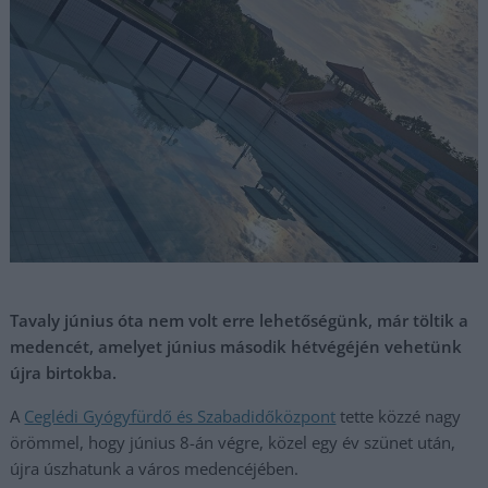
Tavaly június óta nem volt erre lehetőségünk, már töltik a
medencét, amelyet június második hétvégéjén vehetünk
újra birtokba.
A
Ceglédi Gyógyfürdő és Szabadidőközpont
tette közzé nagy
örömmel, hogy június 8-án végre, közel egy év szünet után,
újra úszhatunk a város medencéjében.