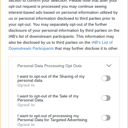
section to confirm your selection. Please note that after your
opt-out request is processed you may continue seeing
interest-based ads based on personal information utilized by
us or personal information disclosed to third parties prior to
your opt-out. You may separately opt-out of the further
disclosure of your personal information by third parties on the
IAB’s list of downstream participants. This information may
also be disclosed by us to third parties on the
IAB’s List of
2026.08.06.
Fazekas Adrián
Downstream Participants
that may further disclose it to other
A Szolnok megyei gazdák nagyon nem akarták a
third parties.
JÉGER további üzemeltetését
Ahogy korábban már írtunk róla, megyei szinten
Please note that this website/app uses one or more Google
Personal Data Processing Opt Outs
alkalmazkodik a gazdálkodók döntéséhez az
services and may gather and store information including but
not limited to your visit or usage behaviour. You may click to
I want to opt-out of the Sharing of my
Agrárminisztérium és a Nemzeti...
personal data.
grant or deny consent to Google and its third-party tags to
JNSZ megyei hírek
Opted In
use your data for below specified purposes in below Google
consent section.
I want to opt-out of the Sale of my
Personal Data.
Opted In
I want to opt-out of processing my
Personal Data for Targeted Advertising.
Opted In