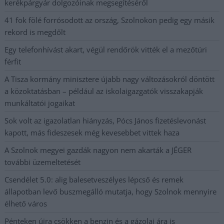
kerékpárgyár dolgozóinak megsegítéséről
41 fok fölé forrósodott az ország, Szolnokon pedig egy másik
rekord is megdőlt
Egy telefonhívást akart, végül rendőrök vitték el a mezőtúri
férfit
A Tisza kormány minisztere újabb nagy változásokról döntött
a közoktatásban – például az iskolaigazgatók visszakapják
munkáltatói jogaikat
Sok volt az igazolatlan hiányzás, Pócs János fizetéslevonást
kapott, más fideszesek még kevesebbet vittek haza
A Szolnok megyei gazdák nagyon nem akarták a JÉGER
további üzemeltetését
Csendélet 5.0: alig balesetveszélyes lépcső és remek
állapotban levő buszmegálló mutatja, hogy Szolnok mennyire
élhető város
Pénteken újra csökken a benzin és a gázolaj ára is