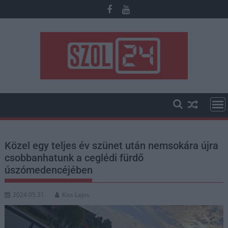
Skip
to
content
Közel egy teljes év szünet után nemsokára újra
csobbanhatunk a ceglédi fürdő
úszómedencéjében
2024.05.31.
Kiss Lajos