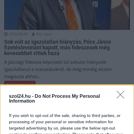
2026.08.06.
Kiss Lajos
Sok volt az igazolatlan hiányzás, Pócs János
fizetéslevonást kapott, más fideszesek még
kevesebbet vittek haza
A jászsági fideszes képviselő túl sokszor hiányzott
igazolatlanul a szavazásokról, de még mindig olcsón
megúszta ahhoz...
JNSZ megyei hírek
szol24.hu -
Do Not Process My Personal
Information
If you wish to opt-out of the sale, sharing to third parties, or
processing of your personal or sensitive information for
targeted advertising by us, please use the below opt-out