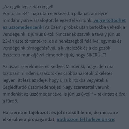
„Az egyik legszebb reggel!
Pontosan 341 nap után elérkezett a pillanat, amelyre
mindannyian visszafojtott lélegzettel vártunk:
végre töltődhet
az úszómedencénk!
Az üzemi próbák után birtokba vehetik a
vendégeink is június 8-tól! Nincsenek szavak a tavaly június
23-án este történtekre, de a nehézségből felállva, egymás és
vendégeink támogatásával, a kivitelezők és a dolgozók
összetett munkájával elmondhatjuk, hogy SIKERÜLT!
Az úszás szerelmesei és Kedves Mindenki, hogy idén már
biztosan minden úszásotok és csobbanásotok tökéletes
legyen, itt lesz az ideje, hogy újra birtokba vegyétek a
Ceglédfürdő úszómedencéjét! Nagy szeretettel várunk
mindenkit az úszómedencével is június 8-tól!” – tekintett előre
a fürdő.
Ha szeretne tájékozott és jól értesült lenni, de messzire
elkerülné a propagandát,
iratkozzon fel hírlevelünkre
!