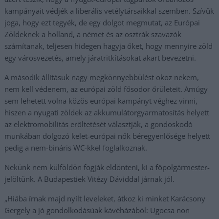
kampányait védjék a liberális vetélytársaikkal szemben. Szívük
joga, hogy ezt tegyék, de egy dolgot megmutat, az Európai
Zöldeknek a holland, a német és az osztrák szavazók
számítanak, teljesen hidegen hagyja őket, hogy mennyire zöld
egy városvezetés, amely járatritkításokat akart bevezetni.
A második állításuk nagy megkönnyebbülést okoz nekem,
nem kell védenem, az európai zöld fősodor őrületeit. Amúgy
sem lehetett volna közös európai kampányt véghez vinni,
hiszen a nyugati zöldek az akkumulátorgyarmatosítás helyett
az elektromobilitás erőltetését választják, a gondoskodó
munkában dolgozó kelet-európai nők béregyenlősége helyett
pedig a nem-bináris WC-kkel foglalkoznak.
Nekünk nem külföldön fogják eldönteni, ki a főpolgármester-
jelöltünk. A Budapestiek Vitézy Dáviddal járnak jól.
„Hiába írnak majd nyílt leveleket, átkoz ki minket Karácsony
Gergely a jó gondolkodásúak kávéházából: Ugocsa non