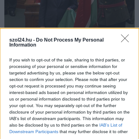
szol24.hu -
Do Not Process My Personal
Information
2026.05.09.
Kiss Lajos
Rendszerváltás 2026 – megalakult az új
If you wish to opt-out of the sale, sharing to third parties, or
országgyűlés, máris megválasztották Magyar Péter
processing of your personal or sensitive information for
új miniszterelnököt
targeted advertising by us, please use the below opt-out
14:38 perctől új miniszterelnöke van Magyarországnak,
section to confirm your selection. Please note that after your
Magyar Péter. Az új országgyűlés máris elkezdte a munkát
opt-out request is processed you may continue seeing
Forsthoffer...
interest-based ads based on personal information utilized by
us or personal information disclosed to third parties prior to
Választások
your opt-out. You may separately opt-out of the further
disclosure of your personal information by third parties on the
IAB’s list of downstream participants. This information may
also be disclosed by us to third parties on the
IAB’s List of
Downstream Participants
that may further disclose it to other
third parties.