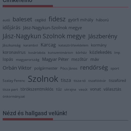
fidesz
baleset
györfi mihály
cegléd
háború
autó
időjárás
Jász-Nagykun-Szolnok megye
Jász-Nagykun Szolnok megye
Jászberény
Karcag
kormány
Jászkunság
karambol
katasztrófavédelem
közlekedés
koronavírus
kórház
kosárlabda
kunszentmárton
lmp
Magyar Péter
máv
lopás
mezőtúr
magyarország
rendőrség
Orbán Viktor
polgármester
Pócs János
sport
Szolnok
tisza
tiszafüred
Szalay Ferenc
tisza-tó
tiszaföldvár
törökszentmiklós
vonat
választás
tűz
tisza part
vasút
ukrajna
önkormányzat
Nézd és hallgasd velünk!