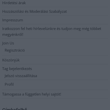
Hirdetési árak
Hozzászólási és Moderálási Szabályzat
Impresszum
Iratkozzon fel heti hírlevelünkre és tudjon meg még többet
megyénkről!
Join Us
Regisztráció
Köszönjük
Tag bejelentkezés
Jelszó visszaállítása
Profil
Támogassa a független helyi sajtót!
Címkefelhő