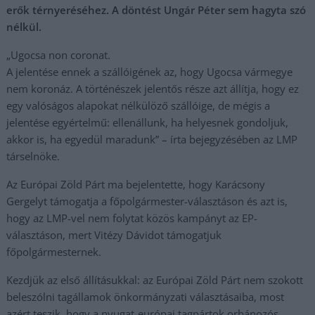
erők térnyeréséhez. A döntést Ungár Péter sem hagyta szó
nélkül.
„Ugocsa non coronat.
A jelentése ennek a szállóigének az, hogy Ugocsa vármegye
nem koronáz. A történészek jelentős része azt állítja, hogy ez
egy valóságos alapokat nélkülöző szállóige, de mégis a
jelentése egyértelmű: ellenállunk, ha helyesnek gondoljuk,
akkor is, ha egyedül maradunk” – írta bejegyzésében az LMP
társelnöke.
Az Európai Zöld Párt ma bejelentette, hogy Karácsony
Gergelyt támogatja a főpolgármester-választáson és azt is,
hogy az LMP-vel nem folytat közös kampányt az EP-
választáson, mert Vitézy Dávidot támogatjuk
főpolgármesternek.
Kezdjük az első állításukkal: az Európai Zöld Párt nem szokott
beleszólni tagállamok önkormányzati választásaiba, most
azért teszik, hogy a nyugat-európai tagpártok orbánozós