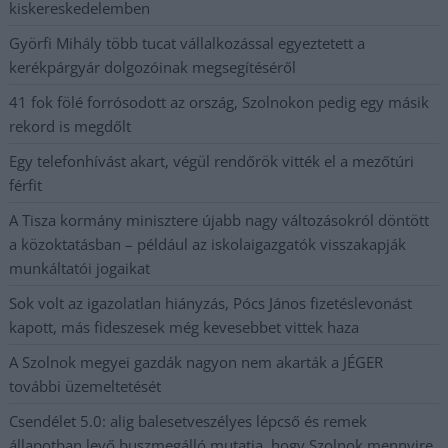
kiskereskedelemben
Györfi Mihály több tucat vállalkozással egyeztetett a
kerékpárgyár dolgozóinak megsegítéséről
41 fok fölé forrósodott az ország, Szolnokon pedig egy másik
rekord is megdőlt
Egy telefonhívást akart, végül rendőrök vitték el a mezőtúri
férfit
A Tisza kormány minisztere újabb nagy változásokról döntött
a közoktatásban – például az iskolaigazgatók visszakapják
munkáltatói jogaikat
Sok volt az igazolatlan hiányzás, Pócs János fizetéslevonást
kapott, más fideszesek még kevesebbet vittek haza
A Szolnok megyei gazdák nagyon nem akarták a JÉGER
további üzemeltetését
Csendélet 5.0: alig balesetveszélyes lépcső és remek
állapotban levő buszmegálló mutatja, hogy Szolnok mennyire