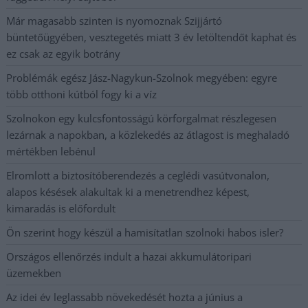
Már magasabb szinten is nyomoznak Szijjártó
büntetőügyében, vesztegetés miatt 3 év letöltendőt kaphat és
ez csak az egyik botrány
Problémák egész Jász-Nagykun-Szolnok megyében: egyre
több otthoni kútból fogy ki a víz
Szolnokon egy kulcsfontosságú körforgalmat részlegesen
lezárnak a napokban, a közlekedés az átlagost is meghaladó
mértékben lebénul
Elromlott a biztosítóberendezés a ceglédi vasútvonalon,
alapos késések alakultak ki a menetrendhez képest,
kimaradás is előfordult
Ön szerint hogy készül a hamisítatlan szolnoki habos isler?
Országos ellenőrzés indult a hazai akkumulátoripari
üzemekben
Az idei év leglassabb növekedését hozta a június a