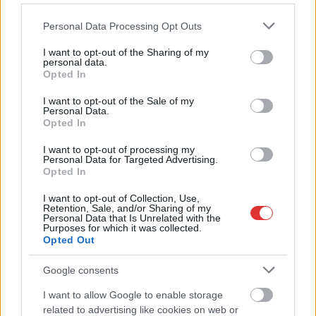
Please note that this website/app uses one or more Google
Personal Data Processing Opt Outs
services and may gather and store information including but
not limited to your visit or usage behaviour. You may click to
I want to opt-out of the Sharing of my
personal data.
grant or deny consent to Google and its third-party tags to
Opted In
use your data for below specified purposes in below Google
consent section.
I want to opt-out of the Sale of my
Personal Data.
Opted In
2026.05.06.
Kiss Lajos
I want to opt-out of processing my
Rendszerváltás 2026 – elképesztő fölényben a
Personal Data for Targeted Advertising.
Tisza a friss mérés szerint, megvan a pontos
Opted In
szombati program Magyar beiktatásáról
I want to opt-out of Collection, Use,
Megismerhettük a teljes szombati programot, Magyar Péter
Retention, Sale, and/or Sharing of my
már délután miniszterelnökké válhat. Két héttel a
Personal Data that Is Unrelated with the
Purposes for which it was collected.
választások után...
Opted Out
Választások
Google consents
I want to allow Google to enable storage
related to advertising like cookies on web or