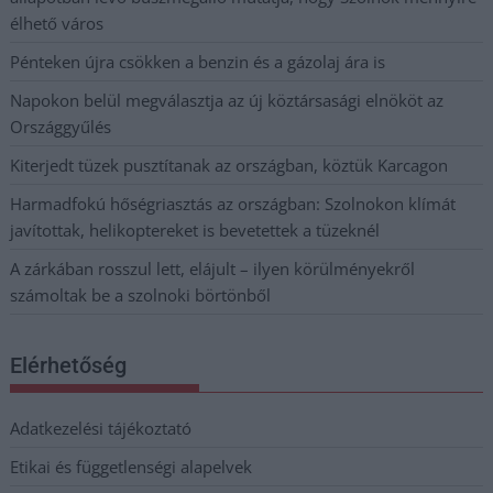
élhető város
Pénteken újra csökken a benzin és a gázolaj ára is
Napokon belül megválasztja az új köztársasági elnököt az
Országgyűlés
Kiterjedt tüzek pusztítanak az országban, köztük Karcagon
Harmadfokú hőségriasztás az országban: Szolnokon klímát
javítottak, helikoptereket is bevetettek a tüzeknél
A zárkában rosszul lett, elájult – ilyen körülményekről
számoltak be a szolnoki börtönből
Elérhetőség
Adatkezelési tájékoztató
Etikai és függetlenségi alapelvek