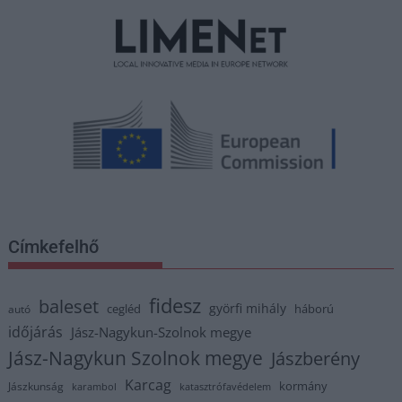
Címkefelhő
fidesz
baleset
györfi mihály
cegléd
háború
autó
időjárás
Jász-Nagykun-Szolnok megye
Jász-Nagykun Szolnok megye
Jászberény
Karcag
kormány
Jászkunság
karambol
katasztrófavédelem