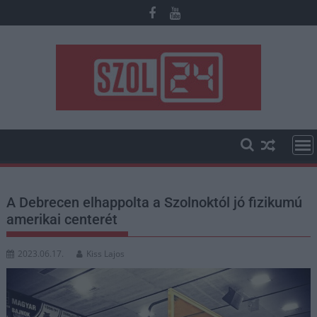
Skip
to
content
A Debrecen elhappolta a Szolnoktól jó fizikumú
amerikai centerét
2023.06.17.
Kiss Lajos