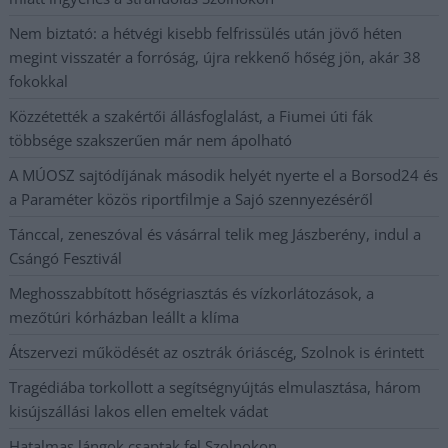
Nem biztató: a hétvégi kisebb felfrissülés után jövő héten
megint visszatér a forróság, újra rekkenő hőség jön, akár 38
fokokkal
Közzétették a szakértői állásfoglalást, a Fiumei úti fák
többsége szakszerűen már nem ápolható
A MÚOSZ sajtódíjának második helyét nyerte el a Borsod24 és
a Paraméter közös riportfilmje a Sajó szennyezéséről
Tánccal, zeneszóval és vásárral telik meg Jászberény, indul a
Csángó Fesztivál
Meghosszabbított hőségriasztás és vízkorlátozások, a
mezőtúri kórházban leállt a klíma
Átszervezi működését az osztrák óriáscég, Szolnok is érintett
Tragédiába torkollott a segítségnyújtás elmulasztása, három
kisújszállási lakos ellen emeltek vádat
Hatalmas lángok csaptak fel Szolnokon