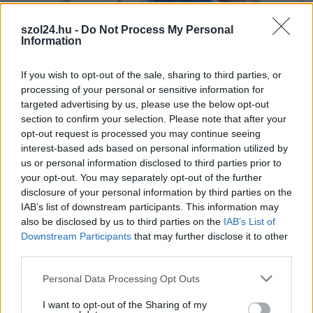
szol24.hu -
Do Not Process My Personal
Information
2026.07.30.
Fazekas Adrián
A Szolnoki Sportcentrum tehetségével, történelmi
létszámú válogatott utazik az U20-as atlétikai
If you wish to opt-out of the sale, sharing to third parties, or
világbajnokságra
processing of your personal or sensitive information for
targeted advertising by us, please use the below opt-out
Minden idők egyik legnépesebb magyar keretével
section to confirm your selection. Please note that after your
képviselteti magát a hazai atlétika a jövő héten
opt-out request is processed you may continue seeing
megrendezendő U20-as...
interest-based ads based on personal information utilized by
Sport
us or personal information disclosed to third parties prior to
your opt-out. You may separately opt-out of the further
disclosure of your personal information by third parties on the
IAB’s list of downstream participants. This information may
also be disclosed by us to third parties on the
IAB’s List of
Downstream Participants
that may further disclose it to other
third parties.
Please note that this website/app uses one or more Google
Personal Data Processing Opt Outs
services and may gather and store information including but
not limited to your visit or usage behaviour. You may click to
I want to opt-out of the Sharing of my