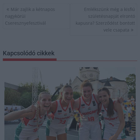
Bejegyzés
Már zajlik a kétnapos
Emlékszünk még a kisfiú
navigáció
nagykörüi
születésnapját elrontó
Cseresznyefesztivál
kapusra? Szerződést bontott
vele csapata
Kapcsolódó cikkek