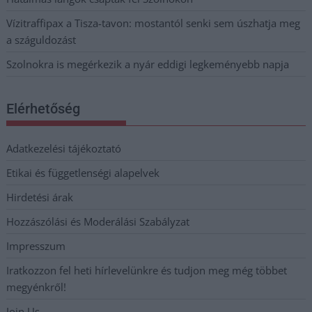
Vízitraffipax a Tisza-tavon: mostantól senki sem úszhatja meg
a száguldozást
Szolnokra is megérkezik a nyár eddigi legkeményebb napja
Elérhetőség
Adatkezelési tájékoztató
Etikai és függetlenségi alapelvek
Hirdetési árak
Hozzászólási és Moderálási Szabályzat
Impresszum
Iratkozzon fel heti hírlevelünkre és tudjon meg még többet
megyénkről!
Join Us