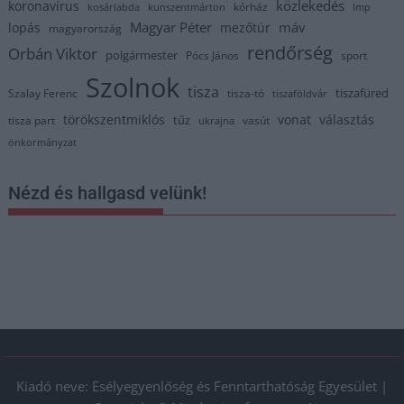
közlekedés
koronavírus
kórház
kosárlabda
kunszentmárton
lmp
Magyar Péter
máv
lopás
mezőtúr
magyarország
rendőrség
Orbán Viktor
polgármester
Pócs János
sport
Szolnok
tisza
tiszafüred
Szalay Ferenc
tisza-tó
tiszaföldvár
törökszentmiklós
vonat
választás
tűz
tisza part
vasút
ukrajna
önkormányzat
Nézd és hallgasd velünk!
Kiadó neve: Esélyegyenlőség és Fenntarthatóság Egyesület |