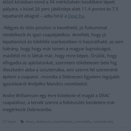
előző kiírásban mind a 34 mérkőzésén kezdőként lépett
pályára, s közel 26 perc játékideje alatt 11.4 pontot és 7.5
lepattanót átlagolt – adta hírül a
Deac.hu
.
-Négyes és ötös poszton is bevethető, jó fizikummal
rendelkezik és igazi csapatjátékos. Amellett, hogy jó
lepattanózó és többféle szerkezetben is használható, az sem
hátrány, hogy hogy már ismeri a magyar bajnokságot,
másfelől mi is láttuk már, hogy mire képes. Örülök, hogy
elfogadta az ajánlatunkat, szerintem tökéletesen bele fog
illeszkedni abba a szisztémába, ami szerint fel szeretnénk
építeni a csapatot. -mondta a Debreceni Egyetem legújabb
igazolásáról Andjelko Mandics vezetőedző.
Andre Williamson egy évre kötelezte el magát a DEAC
csapatához, a tervek szerint a felkészülés kezdetére már
megérkezik Debrecenbe.
,
,
,
,
Sport
deac
debrecen
kosárlabda
szerződés
szolnoki olaj