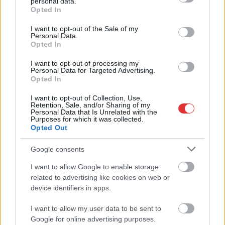
personal data.
grant or deny consent to Google and its third-party tags to
Opted In
use your data for below specified purposes in below Google
consent section.
I want to opt-out of the Sale of my
Personal Data.
Opted In
I want to opt-out of processing my
Personal Data for Targeted Advertising.
Opted In
Hírlevél feliratkozás
I want to opt-out of Collection, Use,
Retention, Sale, and/or Sharing of my
Adja meg keresztnevét:
Adja
Personal Data that Is Unrelated with the
Purposes for which it was collected.
meg e-mail címét:
Opted Out
Megismertem és elfogadom a
GDPR-szabályzat
ot
Google consents
I want to allow Google to enable storage
related to advertising like cookies on web or
Nem szeretne lemaradni semmiről? Csak egy kattintás, és hírlevelünk a
device identifiers in apps.
legfrissebb információkkal és exkluzív tartalmakkal hétről hétre
postaládájába érkezik!
I want to allow my user data to be sent to
Google for online advertising purposes.