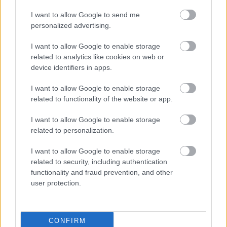
A SZOL24 legfrissebb 24 cikke
I want to allow Google to send me
personalized advertising.
A Tisza kormány minisztere újabb nagy változásokról döntött
I want to allow Google to enable storage
a közoktatásban – például az iskolaigazgatók visszakapják
related to analytics like cookies on web or
munkáltatói jogaikat
device identifiers in apps.
Sok volt az igazolatlan hiányzás, Pócs János fizetéslevonást
I want to allow Google to enable storage
kapott, más fideszesek még kevesebbet vittek haza
related to functionality of the website or app.
A Szolnok megyei gazdák nagyon nem akarták a JÉGER
I want to allow Google to enable storage
további üzemeltetését
related to personalization.
Csendélet 5.0: alig balesetveszélyes lépcső és remek
I want to allow Google to enable storage
állapotban levő buszmegálló mutatja, hogy Szolnok mennyire
related to security, including authentication
élhető város
functionality and fraud prevention, and other
Pénteken újra csökken a benzin és a gázolaj ára is
user protection.
Napokon belül megválasztja az új köztársasági elnököt az
Országgyűlés
CONFIRM