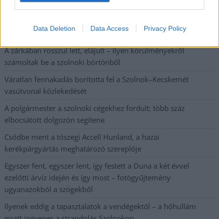
Kiterjedt tüzek pusztítanak az országban, köztük Karcagon
Harmadfokú hőségriasztás az országban: Szolnokon klímát
Data Deletion
Data Access
Privacy Policy
javítottak, helikoptereket is bevetettek a tüzeknél
A zárkában rosszul lett, elájult – ilyen körülményekről
számoltak be a szolnoki börtönből
Váratlan fennakadás borította fel a Szolnok–Kecskemét
vasútvonal közlekedését
A polgármester a szolnoki cégekhez fordult: több száz
elbocsátott dolgozón segítene
Csődbe ment a tószegi Accell Hunland, a hazai
kerékpárgyártás meghatározó szereplője
Egyszer fent, egyszer lent, így festett a Duna a két évvel
ezelőtti árvíz idején és így most – fotógyűjtemény
ugyanazokból a szögekből
Ilyenek eddig a tapasztalatok a vendégektől – a hőhullám
miatt ingyenes a strandolás Szolnokon