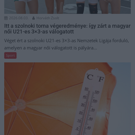
2026.08.03.
Horváth Zsolt
Itt a szolnoki torna végeredménye: így zárt a magyar
női U21-es 3×3-as válogatott
Véget ért a szolnoki U21-es 3×3-as Nemzetek Ligája forduló,
amelyen a magyar női válogatott is pályára...
Sport