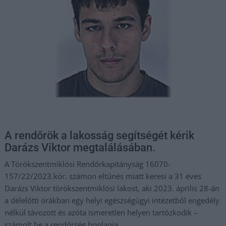
A rendőrök a lakosság segítségét kérik
Darázs Viktor megtalálásában.
A Törökszentmiklósi Rendőrkapitányság 16070-
157/22/2023.kör. számon eltűnés miatt keresi a 31 éves
Darázs Viktor törökszentmiklósi lakost, aki 2023. április 28-án
a délelőtti órákban egy helyi egészségügyi intézetből engedély
nélkül távozott és azóta ismeretlen helyen tartózkodik –
számolt be a rendőrség honlapja.