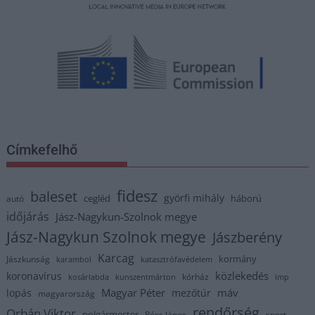
Címkefelhő
fidesz
baleset
györfi mihály
cegléd
háború
autó
időjárás
Jász-Nagykun-Szolnok megye
Jász-Nagykun Szolnok megye
Jászberény
Karcag
kormány
Jászkunság
karambol
katasztrófavédelem
közlekedés
koronavírus
kórház
kosárlabda
kunszentmárton
lmp
Magyar Péter
máv
lopás
mezőtúr
magyarország
rendőrség
Orbán Viktor
polgármester
Pócs János
sport