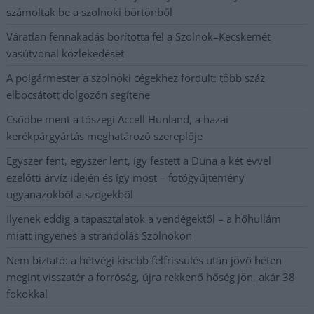
számoltak be a szolnoki börtönből
Váratlan fennakadás borította fel a Szolnok–Kecskemét
vasútvonal közlekedését
A polgármester a szolnoki cégekhez fordult: több száz
elbocsátott dolgozón segítene
Csődbe ment a tószegi Accell Hunland, a hazai
kerékpárgyártás meghatározó szereplője
Egyszer fent, egyszer lent, így festett a Duna a két évvel
ezelőtti árvíz idején és így most – fotógyűjtemény
ugyanazokból a szögekből
Ilyenek eddig a tapasztalatok a vendégektől – a hőhullám
miatt ingyenes a strandolás Szolnokon
Nem biztató: a hétvégi kisebb felfrissülés után jövő héten
megint visszatér a forróság, újra rekkenő hőség jön, akár 38
fokokkal