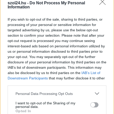
szol24.hu -
Do Not Process My Personal
Nem indult nyugodtan a szerda reggel Szolnokon, ugyanis
Information
egy nagy kiterjedésű tűzeset miatt több egységnek is...
Kék hírek
If you wish to opt-out of the sale, sharing to third parties, or
processing of your personal or sensitive information for
targeted advertising by us, please use the below opt-out
section to confirm your selection. Please note that after your
opt-out request is processed you may continue seeing
interest-based ads based on personal information utilized by
us or personal information disclosed to third parties prior to
your opt-out. You may separately opt-out of the further
disclosure of your personal information by third parties on the
IAB’s list of downstream participants. This information may
also be disclosed by us to third parties on the
IAB’s List of
Downstream Participants
that may further disclose it to other
third parties.
Please note that this website/app uses one or more Google
Personal Data Processing Opt Outs
services and may gather and store information including but
not limited to your visit or usage behaviour. You may click to
I want to opt-out of the Sharing of my
personal data.
grant or deny consent to Google and its third-party tags to
Opted In
use your data for below specified purposes in below Google