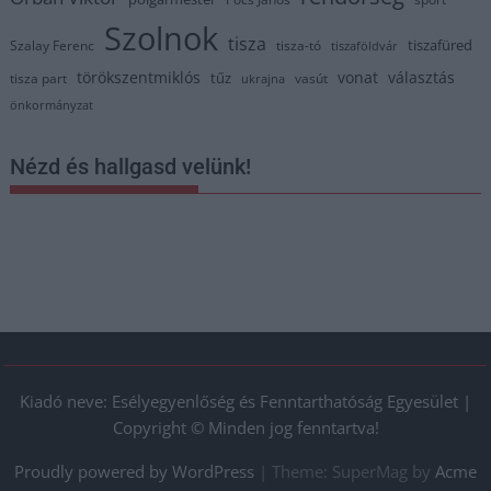
Szolnok
tisza
tiszafüred
Szalay Ferenc
tisza-tó
tiszaföldvár
törökszentmiklós
vonat
választás
tűz
tisza part
vasút
ukrajna
önkormányzat
Nézd és hallgasd velünk!
Kiadó neve: Esélyegyenlőség és Fenntarthatóság Egyesület |
Copyright © Minden jog fenntartva!
Proudly powered by WordPress
|
Theme: SuperMag by
Acme