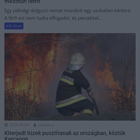
mezőtúri férfit
Egy pékségi dolgozó nemet mondott egy szokatlan kérésre.
A férfi ezt nem tudta elfogadni, és percekkel...
Kék hírek
2026.08.06.
szol24.hu
Kiterjedt tüzek pusztítanak az országban, köztük
Karcagon