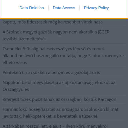
munkáltatói jogaikat
Data Deletion
Data Access
Privacy Policy
Sok volt az igazolatlan hiányzás, Pócs János fizetéslevonást
kapott, más fideszesek még kevesebbet vittek haza
A Szolnok megyei gazdák nagyon nem akarták a JÉGER
további üzemeltetését
Csendélet 5.0: alig balesetveszélyes lépcső és remek
állapotban levő buszmegálló mutatja, hogy Szolnok mennyire
élhető város
Pénteken újra csökken a benzin és a gázolaj ára is
Napokon belül megválasztja az új köztársasági elnököt az
Országgyűlés
Kiterjedt tüzek pusztítanak az országban, köztük Karcagon
Harmadfokú hőségriasztás az országban: Szolnokon klímát
javítottak, helikoptereket is bevetettek a tüzeknél
A zárkában rosszul lett, elájult – ilyen körülményekről