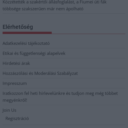
Közzétették a szakértői állásfoglalást, a Fiumei úti fák
többsége szakszerűen már nem ápolható
Elérhetőség
Adatkezelési tájékoztató
Etikai és függetlenségi alapelvek
Hirdetési árak
Hozzászólási és Moderálási Szabályzat
Impresszum
Iratkozzon fel heti hírlevelünkre és tudjon meg még többet
megyénkről!
Join Us
Regisztráció