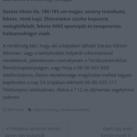
Darázs Viktor kb. 180-185 cm magas, sovány testalkatú,
fekete, rövid hajú. Eltűnésekor szürke kapucnis
melegítőfelsőt, fekete NIKE sportcipőt és terepmintás
halásznadrágot viselt.
A rendőrség kéri, hogy aki a képeken látható Darázs Viktort
felismeri, vagy a tartózkodási helyéről információval
rendelkezik, jelentkezzen személyesen a Törökszentmiklósi
Rendőrkapitányságon, vagy hívja a 06-56-501-600
telefonszámot, illetve névtelensége megőrzése mellett tegyen
bejelentést a nap 24 órájában elérhető 06-80-555-111
Telefontanú zöldszámán, illetve a 112-es díjmentes segélyhívó
számon.
,
Kék hírek
eltűnt személy
törökszentmiklós
Bejegyzés
Plébánia udvarán vertek
Égett egy autó
navigáció
agyon egy kiskutyát
Kenderesnél