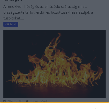
A rendkívüli hőség és az elhúzódó szárazság miatt
országszerte tarló-, erdő- és bozóttüzekhez riasztják a
tűzoltókat....
Kék hírek
2026.08.05.
Horváth Zsolt
Hatalmas lángok csaptak fel Szolnokon