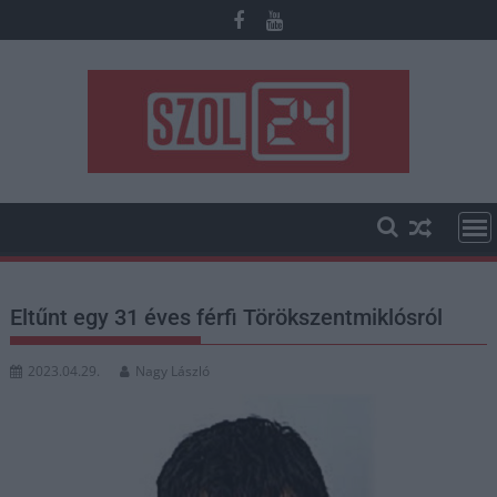
Skip
to
content
Eltűnt egy 31 éves férfi Törökszentmiklósról
2023.04.29.
Nagy László