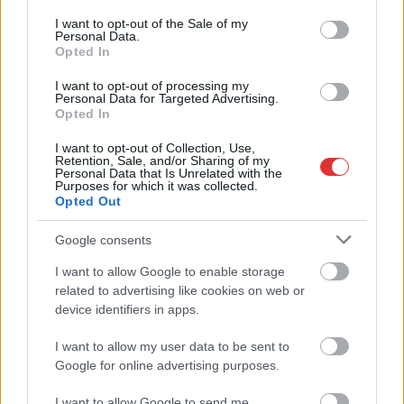
Hírlevél feliratkozás
consent section.
I want to opt-out of the Sale of my
Personal Data.
Opted In
Adja meg keresztnevét:
Adja
meg e-mail címét:
I want to opt-out of processing my
Personal Data for Targeted Advertising.
Megismertem és elfogadom a
GDPR-szabályzat
ot
Opted In
I want to opt-out of Collection, Use,
Retention, Sale, and/or Sharing of my
Personal Data that Is Unrelated with the
Nem szeretne lemaradni semmiről? Csak egy kattintás, és hírlevelünk a
Purposes for which it was collected.
legfrissebb információkkal és exkluzív tartalmakkal hétről hétre
Opted Out
postaládájába érkezik!
Google consents
I want to allow Google to enable storage
A SZOL24 legfrissebb 24 cikke
related to advertising like cookies on web or
device identifiers in apps.
Szolnokon egy kulcsfontosságú körforgalmat részlegesen
I want to allow my user data to be sent to
lezárnak a napokban, a közlekedés az átlagost is meghaladó
Google for online advertising purposes.
mértékben lebénul
I want to allow Google to send me