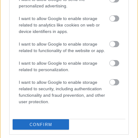
Elromlott a biztosítóberendezés a ceglédi vasútvonalon,
personalized advertising.
alapos késések alakultak ki a menetrendhez képest,
kimaradás is előfordult
I want to allow Google to enable storage
related to analytics like cookies on web or
Ön szerint hogy készül a hamisítatlan szolnoki habos isler?
device identifiers in apps.
Országos ellenőrzés indult a hazai akkumulátoripari
I want to allow Google to enable storage
üzemekben
related to functionality of the website or app.
Az idei év leglassabb növekedését hozta a június a
kiskereskedelemben
I want to allow Google to enable storage
related to personalization.
Györfi Mihály több tucat vállalkozással egyeztetett a
kerékpárgyár dolgozóinak megsegítéséről
I want to allow Google to enable storage
related to security, including authentication
41 fok fölé forrósodott az ország, Szolnokon pedig egy másik
functionality and fraud prevention, and other
rekord is megdőlt
user protection.
Egy telefonhívást akart, végül rendőrök vitték el a mezőtúri
férfit
CONFIRM
A Tisza kormány minisztere újabb nagy változásokról döntött
a közoktatásban – például az iskolaigazgatók visszakapják