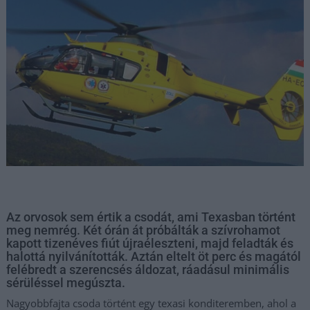
Az orvosok sem értik a csodát, ami Texasban történt
meg nemrég. Két órán át próbálták a szívrohamot
kapott tizenéves fiút újraéleszteni, majd feladták és
halottá nyilvánították. Aztán eltelt öt perc és magától
felébredt a szerencsés áldozat, ráadásul minimális
sérüléssel megúszta.
Nagyobbfajta csoda történt egy texasi konditeremben, ahol a