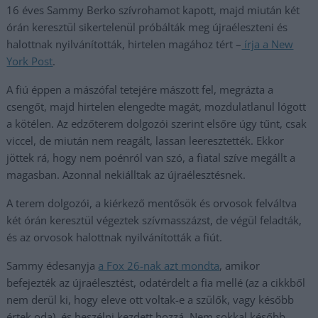
16 éves Sammy Berko szívrohamot kapott, majd miután két
órán keresztül sikertelenül próbálták meg újraéleszteni és
halottnak nyilvánították, hirtelen magához tért –
írja a New
York Post
.
A fiú éppen a mászófal tetejére mászott fel, megrázta a
csengőt, majd hirtelen elengedte magát, mozdulatlanul lógott
a kötélen. Az edzőterem dolgozói szerint elsőre úgy tűnt, csak
viccel, de miután nem reagált, lassan leeresztették. Ekkor
jöttek rá, hogy nem poénról van szó, a fiatal szíve megállt a
magasban. Azonnal nekiálltak az újraélesztésnek.
A terem dolgozói, a kiérkező mentősök és orvosok felváltva
két órán keresztül végeztek szívmasszázst, de végül feladták,
és az orvosok halottnak nyilvánították a fiút.
Sammy édesanyja
a Fox 26-nak azt mondta
, amikor
befejezték az újraélesztést, odatérdelt a fia mellé (az a cikkből
nem derül ki, hogy eleve ott voltak-e a szülők, vagy később
értek oda), és beszélni kezdett hozzá. Nem sokkal később