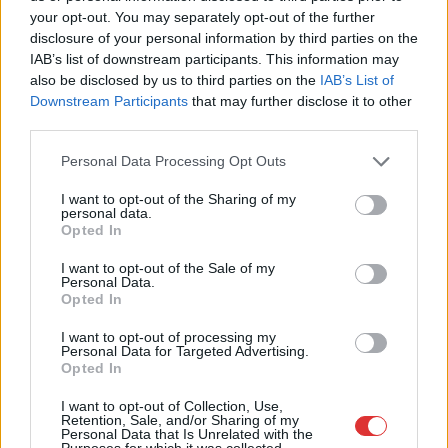
Döbbenet: azért ütközött össze két vadászrepülő,
your opt-out. You may separately opt-out of the further
mert a pilóták mobillal fotóztak és videóztak
disclosure of your personal information by third parties on the
Egyikük előre be is jelentette, hogy a mobilját repülés
IAB’s list of downstream participants. This information may
also be disclosed by us to third parties on the
IAB’s List of
közben nyomkodni fogja, hogy minél jobb felvételeket...
Downstream Participants
that may further disclose it to other
Külföld
third parties.
Please note that this website/app uses one or more Google
Personal Data Processing Opt Outs
services and may gather and store information including but
not limited to your visit or usage behaviour. You may click to
I want to opt-out of the Sharing of my
personal data.
grant or deny consent to Google and its third-party tags to
Opted In
use your data for below specified purposes in below Google
consent section.
I want to opt-out of the Sale of my
Personal Data.
Opted In
I want to opt-out of processing my
Personal Data for Targeted Advertising.
Opted In
I want to opt-out of Collection, Use,
Retention, Sale, and/or Sharing of my
Personal Data that Is Unrelated with the
Purposes for which it was collected.