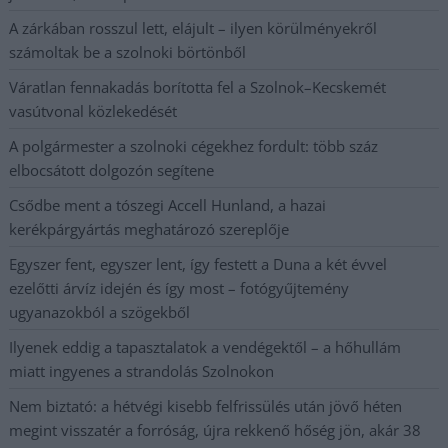
A zárkában rosszul lett, elájult – ilyen körülményekről
számoltak be a szolnoki börtönből
Váratlan fennakadás borította fel a Szolnok–Kecskemét
vasútvonal közlekedését
A polgármester a szolnoki cégekhez fordult: több száz
elbocsátott dolgozón segítene
Csődbe ment a tószegi Accell Hunland, a hazai
kerékpárgyártás meghatározó szereplője
Egyszer fent, egyszer lent, így festett a Duna a két évvel
ezelőtti árvíz idején és így most – fotógyűjtemény
ugyanazokból a szögekből
Ilyenek eddig a tapasztalatok a vendégektől – a hőhullám
miatt ingyenes a strandolás Szolnokon
Nem biztató: a hétvégi kisebb felfrissülés után jövő héten
megint visszatér a forróság, újra rekkenő hőség jön, akár 38