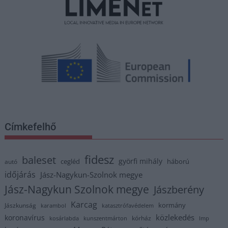
Címkefelhő
fidesz
baleset
györfi mihály
cegléd
háború
autó
időjárás
Jász-Nagykun-Szolnok megye
Jász-Nagykun Szolnok megye
Jászberény
Karcag
kormány
Jászkunság
karambol
katasztrófavédelem
közlekedés
koronavírus
kórház
kosárlabda
kunszentmárton
lmp