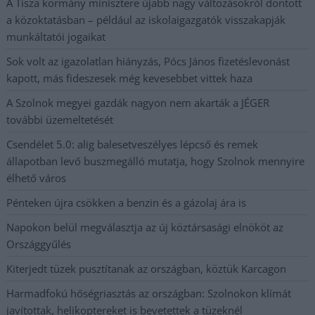
A Tisza kormány minisztere újabb nagy változásokról döntött
a közoktatásban – például az iskolaigazgatók visszakapják
munkáltatói jogaikat
Sok volt az igazolatlan hiányzás, Pócs János fizetéslevonást
kapott, más fideszesek még kevesebbet vittek haza
A Szolnok megyei gazdák nagyon nem akarták a JÉGER
további üzemeltetését
Csendélet 5.0: alig balesetveszélyes lépcső és remek
állapotban levő buszmegálló mutatja, hogy Szolnok mennyire
élhető város
Pénteken újra csökken a benzin és a gázolaj ára is
Napokon belül megválasztja az új köztársasági elnököt az
Országgyűlés
Kiterjedt tüzek pusztítanak az országban, köztük Karcagon
Harmadfokú hőségriasztás az országban: Szolnokon klímát
javítottak, helikoptereket is bevetettek a tüzeknél