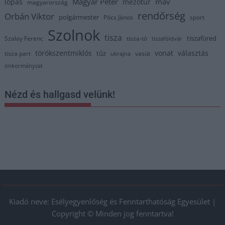
Magyar Péter
máv
lopás
mezőtúr
magyarország
rendőrség
Orbán Viktor
polgármester
Pócs János
sport
Szolnok
tisza
tiszafüred
Szalay Ferenc
tisza-tó
tiszaföldvár
törökszentmiklós
vonat
választás
tűz
tisza part
vasút
ukrajna
önkormányzat
Nézd és hallgasd velünk!
Kiadó neve: Esélyegyenlőség és Fenntarthatóság Egyesület |
Copyright © Minden jog fenntartva!