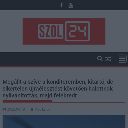
Skip
to
content
Megállt a szíve a konditeremben, kitartó, de
sikertelen újraélesztést követően halottnak
nyilvánították, majd felébredt
2023.04.19.
Kiss Lajos