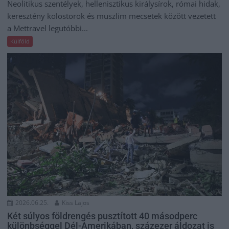
Neolitikus szentélyek, hellenisztikus királysírok, római hidak,
keresztény kolostorok és muszlim mecsetek között vezetett
a Mettravel legutóbbi...
Külföld
2026.06.25.
Kiss Lajos
Két súlyos földrengés pusztított 40 másodperc
különbséggel Dél-Amerikában, százezer áldozat is