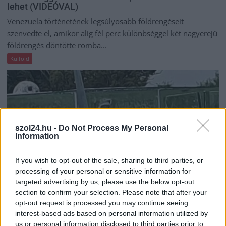
lehet (VIDEÓVAL)
Venezuela történetének legsúlyosabb földrengéseit
szenvedte el, amikor alig fél perc különbséggel két nagyerejű
földrengés döntötte romba...
Külföld
szol24.hu -
Do Not Process My Personal
Information
If you wish to opt-out of the sale, sharing to third parties, or
processing of your personal or sensitive information for
targeted advertising by us, please use the below opt-out
section to confirm your selection. Please note that after your
opt-out request is processed you may continue seeing
interest-based ads based on personal information utilized by
2026.04.22.
Kiss Lajos
us or personal information disclosed to third parties prior to