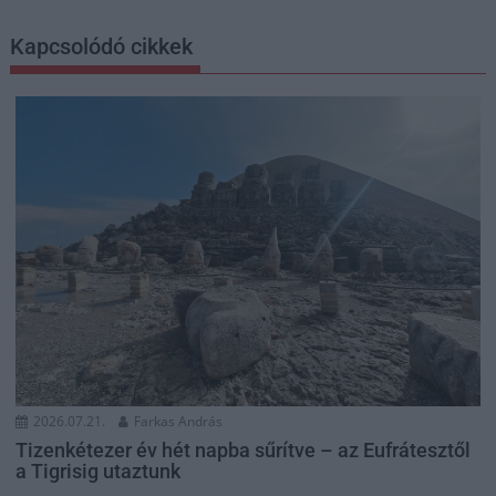
Kapcsolódó cikkek
2026.07.21.
Farkas András
Tizenkétezer év hét napba sűrítve – az Eufrátesztől
a Tigrisig utaztunk