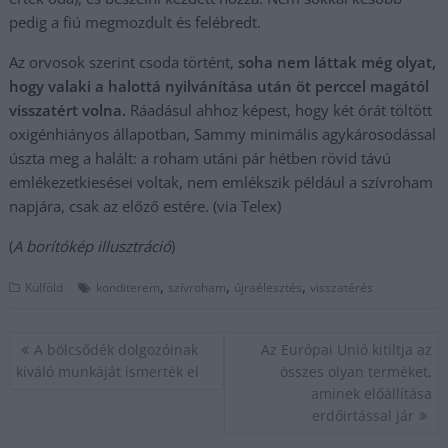
pedig a fiú megmozdult és felébredt.
Az orvosok szerint csoda történt,
soha nem láttak még olyat,
hogy valaki a halottá nyilvánítása után öt perccel magától
visszatért volna.
Ráadásul ahhoz képest, hogy két órát töltött
oxigénhiányos állapotban, Sammy minimális agykárosodással
úszta meg a halált: a roham utáni pár hétben rövid távú
emlékezetkiesései voltak, nem emlékszik például a szívroham
napjára, csak az előző estére. (via Telex)
(
A borítókép illusztráció
)
,
,
,
Külföld
konditerem
szívroham
újraélesztés
visszatérés
Bejegyzés
A bölcsődék dolgozóinak
Az Európai Unió kitiltja az
navigáció
kiváló munkáját ismerték el
összes olyan terméket,
aminek előállítása
erdőirtással jár