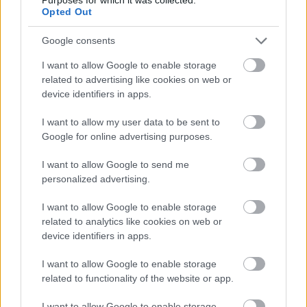
Opted Out
Hírlevél feliratkozás
Google consents
I want to allow Google to enable storage
Adja meg keresztnevét:
Adja
related to advertising like cookies on web or
meg e-mail címét:
device identifiers in apps.
Megismertem és elfogadom a
GDPR-szabályzat
ot
I want to allow my user data to be sent to
Google for online advertising purposes.
Nem szeretne lemaradni semmiről? Csak egy kattintás, és hírlevelünk a
I want to allow Google to send me
legfrissebb információkkal és exkluzív tartalmakkal hétről hétre
personalized advertising.
postaládájába érkezik!
I want to allow Google to enable storage
related to analytics like cookies on web or
A SZOL24 legfrissebb 24 cikke
device identifiers in apps.
I want to allow Google to enable storage
Szolnokon egy kulcsfontosságú körforgalmat részlegesen
related to functionality of the website or app.
lezárnak a napokban, a közlekedés az átlagost is meghaladó
I want to allow Google to enable storage