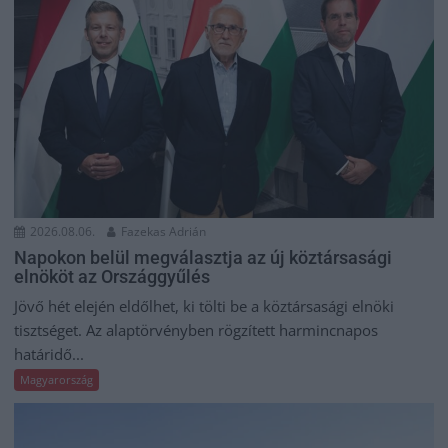
2026.08.06.
Fazekas Adrián
Napokon belül megválasztja az új köztársasági
elnököt az Országgyűlés
Jövő hét elején eldőlhet, ki tölti be a köztársasági elnöki
tisztséget. Az alaptörvényben rögzített harmincnapos
határidő...
Magyarország