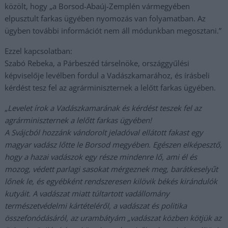
közölt, hogy „a Borsod-Abaúj-Zemplén vármegyében
elpusztult farkas ügyében nyomozás van folyamatban. Az
ügyben további információt nem áll módunkban megosztani.”
Ezzel kapcsolatban:
Szabó Rebeka, a Párbeszéd társelnöke, országgyűlési
képviselője levélben fordul a Vadászkamarához, és írásbeli
kérdést tesz fel az agrárminiszternek a lelőtt farkas ügyében.
„
Levelet írok a Vadászkamarának és kérdést teszek fel az
agrárminiszternek a lelőtt farkas ügyében!
A Svájcból hozzánk vándorolt jeladóval ellátott fakast egy
magyar vadász lőtte le Borsod megyében. Egészen elképesztő,
hogy a hazai vadászok egy része mindenre lő, ami él és
mozog, védett parlagi sasokat mérgeznek meg, barátkeselyűt
lőnek le, és egyébként rendszeresen kilövik békés kirándulók
kutyáit. A vadászat miatt túltartott vadállomány
természetvédelmi kártételéről, a vadászat és politika
összefonódásáról, az urambátyám „vadászat közben kötjük az