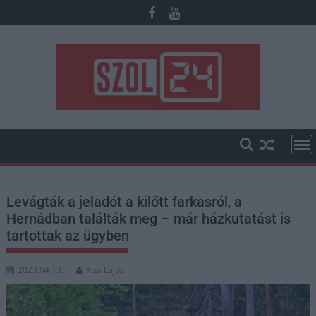
Skip
to
content
Levágták a jeladót a kilőtt farkasról, a
Hernádban találták meg – már házkutatást is
tartottak az ügyben
2023.04.13.
Kiss Lajos