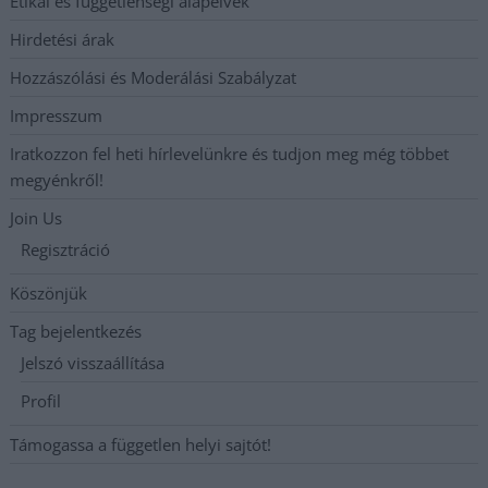
Etikai és függetlenségi alapelvek
Hirdetési árak
Hozzászólási és Moderálási Szabályzat
Impresszum
Iratkozzon fel heti hírlevelünkre és tudjon meg még többet
megyénkről!
Join Us
Regisztráció
Köszönjük
Tag bejelentkezés
Jelszó visszaállítása
Profil
Támogassa a független helyi sajtót!