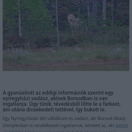
A gyanúsított az eddigi információk szerint egy
nyíregyházi vadász, akinek Borsodban is van
ingatlanja. Úgy tűnik, tévedésből lőtte le a farkast,
ám utána dicsekedett tettével, így bukott le.
Egy Nyíregyházán élő vállalkozó és vadász, aki Borsod-Abaúj-
Zemplénben is rendelkezett ingatlannal, lehetett az, aki
lelőtte