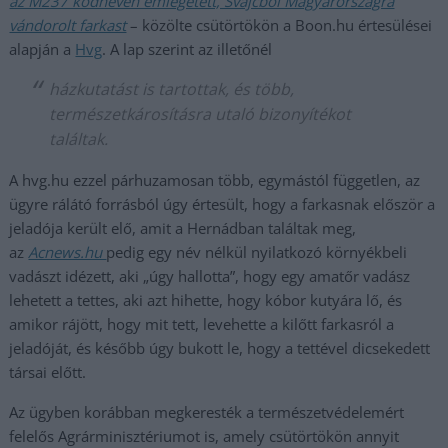
az M237 kódnéven emlegetett, Svájcból Magyarországra
vándorolt farkast
– közölte csütörtökön a Boon.hu értesülései
alapján a
Hvg
. A lap szerint az illetőnél
házkutatást is tartottak, és több,
természetkárosításra utaló bizonyítékot
találtak.
A hvg.hu ezzel párhuzamosan több, egymástól független, az
ügyre rálátó forrásból úgy értesült, hogy a farkasnak először a
jeladója került elő, amit a Hernádban találtak meg,
az
Acnews.hu
pedig egy név nélkül nyilatkozó környékbeli
vadászt idézett, aki „úgy hallotta”, hogy egy amatőr vadász
lehetett a tettes, aki azt hihette, hogy kóbor kutyára lő, és
amikor rájött, hogy mit tett, levehette a kilőtt farkasról a
jeladóját, és később úgy bukott le, hogy a tettével dicsekedett
társai előtt.
Az ügyben korábban megkeresték a természetvédelemért
felelős Agrárminisztériumot is, amely csütörtökön annyit