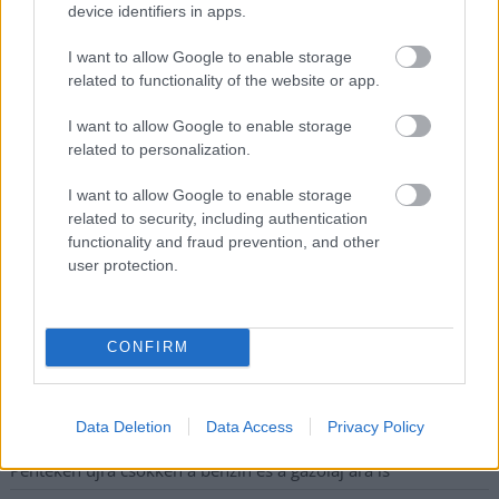
meg e-mail címét:
device identifiers in apps.
Megismertem és elfogadom a
GDPR-szabályzat
ot
I want to allow Google to enable storage
related to functionality of the website or app.
Nem szeretne lemaradni semmiről? Csak egy kattintás, és hírlevelünk a
I want to allow Google to enable storage
legfrissebb információkkal és exkluzív tartalmakkal hétről hétre
related to personalization.
postaládájába érkezik!
I want to allow Google to enable storage
related to security, including authentication
functionality and fraud prevention, and other
A SZOL24 legfrissebb 24 cikke
user protection.
A Szolnok megyei gazdák nagyon nem akarták a JÉGER
további üzemeltetését
CONFIRM
Csendélet 5.0: alig balesetveszélyes lépcső és remek
állapotban levő buszmegálló mutatja, hogy Szolnok mennyire
Data Deletion
Data Access
Privacy Policy
élhető város
Pénteken újra csökken a benzin és a gázolaj ára is