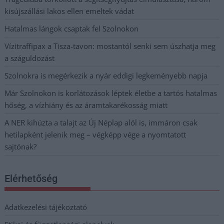
kisújszállási lakos ellen emeltek vádat
Hatalmas lángok csaptak fel Szolnokon
Vízitraffipax a Tisza-tavon: mostantól senki sem úszhatja meg
a száguldozást
Szolnokra is megérkezik a nyár eddigi legkeményebb napja
Már Szolnokon is korlátozások léptek életbe a tartós hatalmas
hőség, a vízhiány és az áramtakarékosság miatt
A NER kihúzta a talajt az Új Néplap alól is, immáron csak
hetilapként jelenik meg – végképp vége a nyomtatott
sajtónak?
Elérhetőség
Adatkezelési tájékoztató