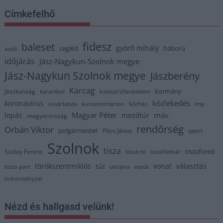
Címkefelhő
fidesz
baleset
györfi mihály
cegléd
háború
autó
időjárás
Jász-Nagykun-Szolnok megye
Jász-Nagykun Szolnok megye
Jászberény
Karcag
kormány
Jászkunság
karambol
katasztrófavédelem
közlekedés
koronavírus
kórház
kosárlabda
kunszentmárton
lmp
Magyar Péter
máv
lopás
mezőtúr
magyarország
rendőrség
Orbán Viktor
polgármester
Pócs János
sport
Szolnok
tisza
tiszafüred
Szalay Ferenc
tisza-tó
tiszaföldvár
törökszentmiklós
vonat
választás
tűz
tisza part
vasút
ukrajna
önkormányzat
Nézd és hallgasd velünk!