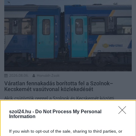
2026.08.06.
Horváth Zsolt
Váratlan fennakadás borította fel a Szolnok–
Kecskemét vasútvonal közlekedését
Akik csütörtök reggel a Szolnok és Kecskemét közötti
vasútvonalon tervezték az utazásukat, azoknak érdemes volt
szol24.hu -
Do Not Process My Personal
indulás...
Information
Magyarország
If you wish to opt-out of the sale, sharing to third parties, or