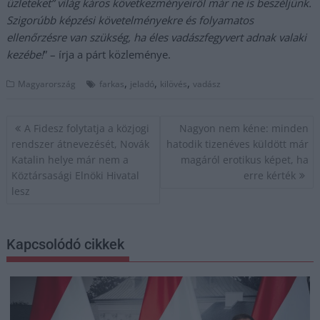
üzleteket” világ káros következményeiről már ne is beszéljünk.
Szigorúbb képzési követelményekre és folyamatos
ellenőrzésre van szükség, ha éles vadászfegyvert adnak valaki
kezébe!
” – írja a párt közleménye.
,
,
,
Magyarország
farkas
jeladó
kilövés
vadász
Bejegyzés
A Fidesz folytatja a közjogi
Nagyon nem kéne: minden
navigáció
rendszer átnevezését, Novák
hatodik tizenéves küldött már
Katalin helye már nem a
magáról erotikus képet, ha
Köztársasági Elnöki Hivatal
erre kérték
lesz
Kapcsolódó cikkek