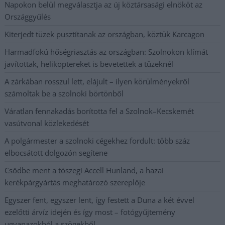
Napokon belül megválasztja az új köztársasági elnököt az
Országgyűlés
Kiterjedt tüzek pusztítanak az országban, köztük Karcagon
Harmadfokú hőségriasztás az országban: Szolnokon klímát
javítottak, helikoptereket is bevetettek a tüzeknél
A zárkában rosszul lett, elájult – ilyen körülményekről
számoltak be a szolnoki börtönből
Váratlan fennakadás borította fel a Szolnok–Kecskemét
vasútvonal közlekedését
A polgármester a szolnoki cégekhez fordult: több száz
elbocsátott dolgozón segítene
Csődbe ment a tószegi Accell Hunland, a hazai
kerékpárgyártás meghatározó szereplője
Egyszer fent, egyszer lent, így festett a Duna a két évvel
ezelőtti árvíz idején és így most – fotógyűjtemény
ugyanazokból a szögekből