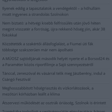
Ilyenek eddig a tapasztalatok a vendégektől – a hőhullám
miatt ingyenes a strandolás Szolnokon
Nem biztató: a hétvégi kisebb felfrissülés után jövő héten
megint visszatér a forróság, újra rekkenő hőség jön, akár 38
fokokkal
Közzétették a szakértői állásfoglalást, a Fiumei úti fák
többsége szakszerűen már nem ápolható
A MÚOSZ sajtódíjának második helyét nyerte el a Borsod24 és
a Paraméter közös riportfilmje a Sajó szennyezéséről
Tánccal, zeneszóval és vásárral telik meg Jászberény, indul a
Csángó Fesztivál
Meghosszabbított hőségriasztás és vízkorlátozások, a
mezőtúri kórházban leállt a klíma
Átszervezi működését az osztrák óriáscég, Szolnok is érintett
Tragédiába torkollott a segítségnyújtás elmulasztása, három