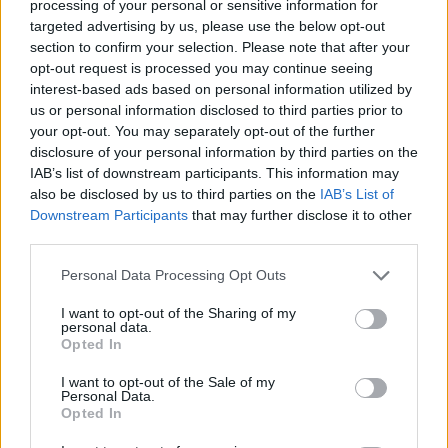
processing of your personal or sensitive information for
targeted advertising by us, please use the below opt-out
section to confirm your selection. Please note that after your
opt-out request is processed you may continue seeing
interest-based ads based on personal information utilized by
us or personal information disclosed to third parties prior to
your opt-out. You may separately opt-out of the further
disclosure of your personal information by third parties on the
IAB’s list of downstream participants. This information may
also be disclosed by us to third parties on the
IAB’s List of
Downstream Participants
that may further disclose it to other
third parties.
2026.08.06.
Kiss Lajos
Please note that this website/app uses one or more Google
Personal Data Processing Opt Outs
Egyszer fent, egyszer lent, így festett a Duna a két
services and may gather and store information including but
évvel ezelőtti árvíz idején és így most –
not limited to your visit or usage behaviour. You may click to
I want to opt-out of the Sharing of my
fotógyűjtemény ugyanazokból a szögekből
personal data.
grant or deny consent to Google and its third-party tags to
Opted In
use your data for below specified purposes in below Google
Akik szeretik az előtte-utána képeket, azok számára
consent section.
feltétlenül ajánlott ez a képgyűjtemény. Több helyszín
I want to opt-out of the Sale of my
Personal Data.
ugyanabból a...
Opted In
Magyarország