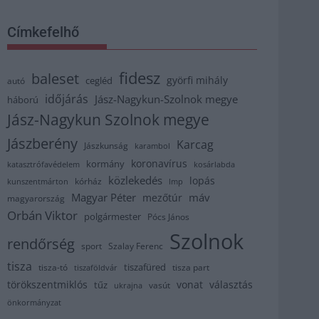
Címkefelhő
fidesz
baleset
györfi mihály
cegléd
autó
időjárás
Jász-Nagykun-Szolnok megye
háború
Jász-Nagykun Szolnok megye
Jászberény
Karcag
Jászkunság
karambol
koronavírus
kormány
katasztrófavédelem
kosárlabda
közlekedés
lopás
kórház
kunszentmárton
lmp
Magyar Péter
máv
mezőtúr
magyarország
Orbán Viktor
polgármester
Pócs János
Szolnok
rendőrség
sport
Szalay Ferenc
tisza
tiszafüred
tisza part
tisza-tó
tiszaföldvár
törökszentmiklós
vonat
választás
tűz
vasút
ukrajna
önkormányzat