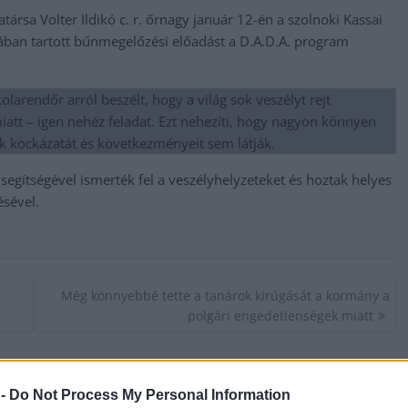
sa Volter Ildikó c. r. őrnagy január 12-én a szolnoki Kassai
lában tartott bűnmegelőzési előadást a D.A.D.A. program
arendőr arról beszélt, hogy a világ sok veszélyt rejt
att – igen nehéz feladat. Ezt nehezíti, hogy nagyon könnyen
 kockázatát és következményeit sem látják.
segítségével ismerték fel a veszélyhelyzeteket és hoztak helyes
sével.
Még könnyebbé tette a tanárok kirúgását a kormány a
polgári engedetlenségek miatt
 -
Do Not Process My Personal Information