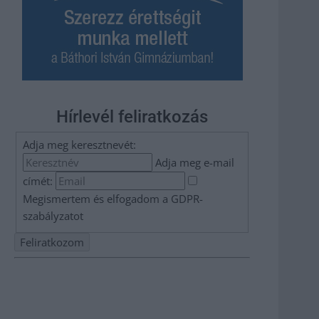
Hírlevél feliratkozás
Adja meg keresztnevét:
Adja meg e-mail
címét:
Megismertem és elfogadom a
GDPR-
szabályzat
ot
Nem szeretne lemaradni semmiről? Csak egy kattintás, és
hírlevelünk a legfrissebb információkkal és exkluzív
tartalmakkal hétről hétre postaládájába érkezik!