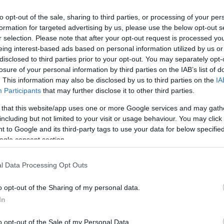
to opt-out of the sale, sharing to third parties, or processing of your per
formation for targeted advertising by us, please use the below opt-out s
r selection. Please note that after your opt-out request is processed y
eing interest-based ads based on personal information utilized by us or
disclosed to third parties prior to your opt-out. You may separately opt-
losure of your personal information by third parties on the IAB’s list of
. This information may also be disclosed by us to third parties on the
IA
Participants
that may further disclose it to other third parties.
Farkas András
2026.08.07.
Horváth Zsolt
 that this website/app uses one or more Google services and may gath
hogy készül a
Györfi Mihály több tucat
including but not limited to your visit or usage behaviour. You may click 
an szolnoki habos
vállalkozással egyeztetett a
 to Google and its third-party tags to use your data for below specifi
kerékpárgyár dolgozóinak
ogle consent section.
megsegítéséről
asszikus desszert,
Rövid idő alatt számos vállalkozás
rációk óta szeretnek, és
l Data Processing Opt Outs
jelezte, hogy segítene azoknak a
n ma is próbálnak
munkavállalóknak, akik a tószegi
otni....
o opt-out of the Sharing of my personal data.
kerékpárgyár bezárása...
In
Szolnok
o opt-out of the Sale of my Personal Data.