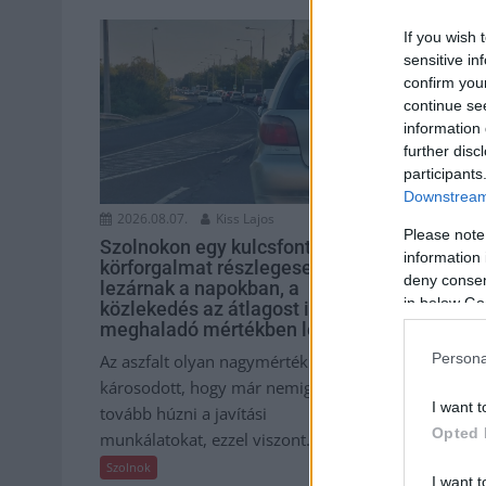
If you wish 
sensitive in
confirm you
continue se
information 
further disc
participants
Downstream 
2026.08.07.
Kiss Lajos
2026.08.07.
Please note
Szolnokon egy kulcsfontosságú
Ön szerint 
information 
körforgalmat részlegesen
hamisítatl
deny consent
lezárnak a napokban, a
isler?
in below Go
közlekedés az átlagost is
Igazi retró kl
meghaladó mértékben lebénul
amelyet gene
Persona
Az aszfalt olyan nagymértékben
amelyet soka
károsodott, hogy már nemigen lehet
otthon újraalk
I want t
tovább húzni a javítási
Szolnok
Opted 
munkálatokat, ezzel viszont...
Szolnok
I want t