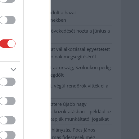
habos isler?
Országos ellenőrzés indult a hazai
akkumulátoripari üzemekben
Az idei év leglassabb növekedését hozta a június a
kiskereskedelemben
Györfi Mihály több tucat vállalkozással egyeztetett
a kerékpárgyár dolgozóinak megsegítéséről
41 fok fölé forrósodott az ország, Szolnokon pedig
egy másik rekord is megdőlt
Egy telefonhívást akart, végül rendőrök vitték el a
mezőtúri férfit
A Tisza kormány minisztere újabb nagy
változásokról döntött a közoktatásban – például az
iskolaigazgatók visszakapják munkáltatói jogaikat
Sok volt az igazolatlan hiányzás, Pócs János
fizetéslevonást kapott, más fideszesek még