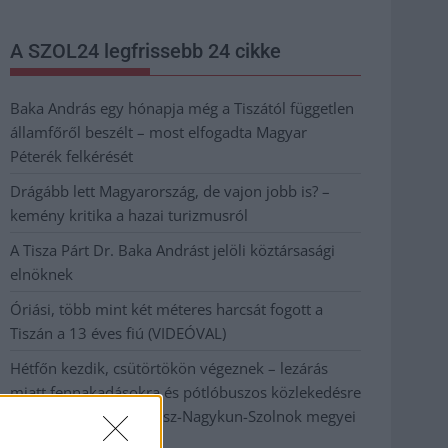
A SZOL24 legfrissebb 24 cikke
Baka András egy hónapja még a Tiszától független
államfőről beszélt – most elfogadta Magyar
Péterék felkérését
Drágább lett Magyarország, de vajon jobb is? –
kemény kritika a hazai turizmusról
A Tisza Párt Dr. Baka Andrást jelöli köztársasági
elnöknek
Óriási, több mint két méteres harcsát fogott a
Tiszán a 13 éves fiú (VIDEÓVAL)
Hétfőn kezdik, csütörtökön végeznek – lezárás
miatt fennakadásokra és pótlóbuszos közlekedésre
számítsunk az egyik Jász-Nagykun-Szolnok megyei
vasútvonalon