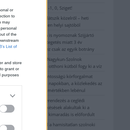
Visszaszámlálás indul: -1, 0, Sziget!
sonal or
ection to
Magyarország jobban látszik közelről – heti
ou may
médiaszemle a független helyi sajtóból
 personal
out of the
Már magasabb szinten is nyomoznak Szijjártó
 downstream
büntetőügyében, vesztegetés miatt 3 év
B’s List of
letöltendőt kaphat és ez csak az egyik botrány
Problémák egész Jász-Nagykun-Szolnok
er and store
megyében: egyre több otthoni kútból fogy ki a víz
to grant or
ed purposes
Szolnokon egy kulcsfontosságú körforgalmat
részlegesen lezárnak a napokban, a közlekedés az
átlagost is meghaladó mértékben lebénul
Elromlott a biztosítóberendezés a ceglédi
vasútvonalon, alapos késések alakultak ki a
menetrendhez képest, kimaradás is előfordult
Ön szerint hogy készül a hamisítatlan szolnoki