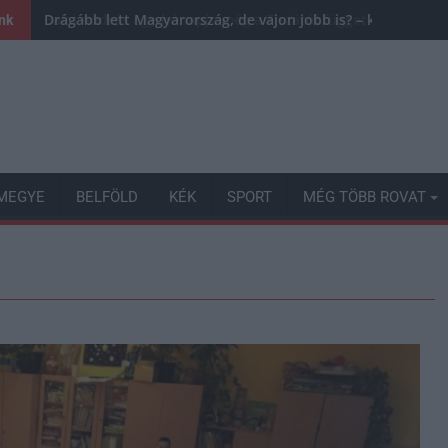
Drágább lett Magyarország, de vajon jobb is? – kemény krit
ink
MEGYE
BELFÖLD
KÉK
SPORT
MÉG TÖBB ROVAT