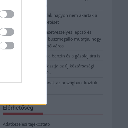
kevesebbet vittek haza
A Szolnok megyei gazdák nagyon nem akarták a
JÉGER további üzemeltetését
Csendélet 5.0: alig balesetveszélyes lépcső és
remek állapotban levő buszmegálló mutatja, hogy
Szolnok mennyire élhető város
Pénteken újra csökken a benzin és a gázolaj ára is
Napokon belül megválasztja az új köztársasági
elnököt az Országgyűlés
Kiterjedt tüzek pusztítanak az országban, köztük
Karcagon
Elérhetőség
Adatkezelési tájékoztató