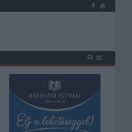
ika a hazai turizmusról