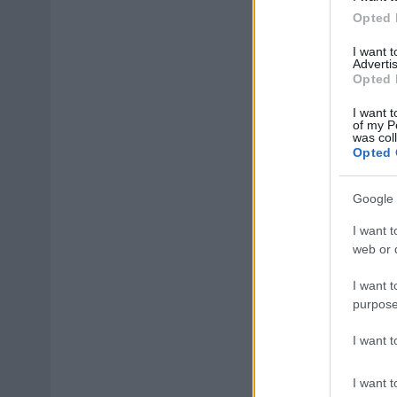
Opted 
I want 
Advertis
Opted 
I want t
of my P
was col
Opted 
Google 
I want t
web or d
I want t
purpose
I want 
I want t