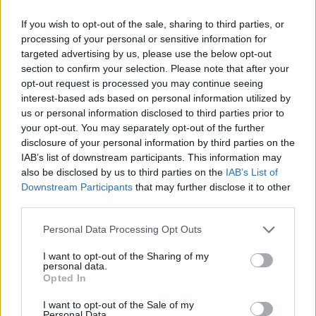
Ismét a Kárpát-medencei folklór és a hagyományőrzés
központjává válik Jászberény, ma indul a XXXIV. Csángó
If you wish to opt-out of the sale, sharing to third parties, or
processing of your personal or sensitive information for
Fesztivált....
targeted advertising by us, please use the below opt-out
JNSZ megyei hírek
section to confirm your selection. Please note that after your
opt-out request is processed you may continue seeing
interest-based ads based on personal information utilized by
us or personal information disclosed to third parties prior to
your opt-out. You may separately opt-out of the further
disclosure of your personal information by third parties on the
IAB’s list of downstream participants. This information may
also be disclosed by us to third parties on the
IAB’s List of
Downstream Participants
that may further disclose it to other
third parties.
Please note that this website/app uses one or more Google
Personal Data Processing Opt Outs
services and may gather and store information including but
not limited to your visit or usage behaviour. You may click to
I want to opt-out of the Sharing of my
personal data.
grant or deny consent to Google and its third-party tags to
Opted In
use your data for below specified purposes in below Google
consent section.
I want to opt-out of the Sale of my
Personal Data.