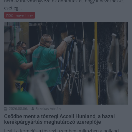
nem az intézményvezetők döntötték el, hogy kineveznek-e,
esetleg...
JNSZ megyei hírek
2026.08.06.
Fazekas Adrián
Csődbe ment a tószegi Accell Hunland, a hazai
kerékpárgyártás meghatározó szereplője
Leállt a termelés a tószegi üzemben, miközben a holland