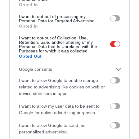
Opted In
Hírlevél feliratkozás
I want to opt-out of processing my
Personal Data for Targeted Advertising.
Adja meg keresztnevét:
Adja
Opted In
meg e-mail címét:
I want to opt-out of Collection, Use,
Megismertem és elfogadom a
GDPR-szabályzat
ot
Retention, Sale, and/or Sharing of my
Personal Data that Is Unrelated with the
Purposes for which it was collected.
Opted Out
Nem szeretne lemaradni semmiről? Csak egy kattintás, és hírlevelünk a
Google consents
legfrissebb információkkal és exkluzív tartalmakkal hétről hétre
postaládájába érkezik!
I want to allow Google to enable storage
related to advertising like cookies on web or
device identifiers in apps.
A SZOL24 legfrissebb 24 cikke
I want to allow my user data to be sent to
Google for online advertising purposes.
A Tisza kormány minisztere újabb nagy változásokról döntött
a közoktatásban – például az iskolaigazgatók visszakapják
I want to allow Google to send me
personalized advertising.
munkáltatói jogaikat