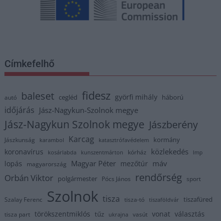
Címkefelhő
fidesz
baleset
györfi mihály
cegléd
háború
autó
időjárás
Jász-Nagykun-Szolnok megye
Jász-Nagykun Szolnok megye
Jászberény
Karcag
kormány
Jászkunság
karambol
katasztrófavédelem
közlekedés
koronavírus
kórház
kosárlabda
kunszentmárton
lmp
Magyar Péter
máv
lopás
mezőtúr
magyarország
rendőrség
Orbán Viktor
polgármester
Pócs János
sport
Szolnok
tisza
tiszafüred
Szalay Ferenc
tisza-tó
tiszaföldvár
törökszentmiklós
vonat
választás
tűz
tisza part
vasút
ukrajna