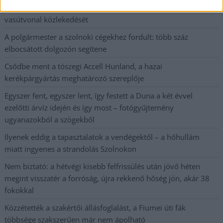
Váratlan fennakadás borította fel a Szolnok–Kecskemét
vasútvonal közlekedését
A polgármester a szolnoki cégekhez fordult: több száz
elbocsátott dolgozón segítene
Csődbe ment a tószegi Accell Hunland, a hazai
kerékpárgyártás meghatározó szereplője
Egyszer fent, egyszer lent, így festett a Duna a két évvel
ezelőtti árvíz idején és így most – fotógyűjtemény
ugyanazokból a szögekből
Ilyenek eddig a tapasztalatok a vendégektől – a hőhullám
miatt ingyenes a strandolás Szolnokon
Nem biztató: a hétvégi kisebb felfrissülés után jövő héten
megint visszatér a forróság, újra rekkenő hőség jön, akár 38
fokokkal
Közzétették a szakértői állásfoglalást, a Fiumei úti fák
többsége szakszerűen már nem ápolható