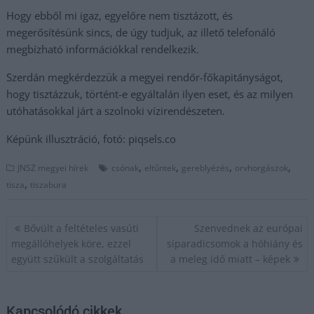
Hogy ebből mi igaz, egyelőre nem tisztázott, és
megerősítésünk sincs, de úgy tudjuk, az illető telefonáló
megbízható információkkal rendelkezik.
Szerdán megkérdezzük a megyei rendőr-főkapitányságot,
hogy tisztázzuk, történt-e egyáltalán ilyen eset, és az milyen
utóhatásokkal járt a szolnoki vízirendészeten.
Képünk illusztráció, fotó: piqsels.co
,
,
,
,
JNSZ megyei hírek
csónak
eltűntek
gereblyézés
orvhorgászok
,
tisza
tiszabura
Bejegyzés
Bővült a feltételes vasúti
Szenvednek az európai
navigáció
megállóhelyek köre, ezzel
síparadicsomok a hóhiány és
együtt szűkült a szolgáltatás
a meleg idő miatt – képek
Kapcsolódó cikkek