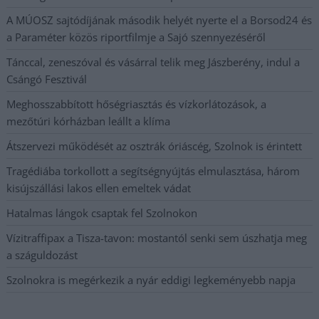
A MÚOSZ sajtódíjának második helyét nyerte el a Borsod24 és
a Paraméter közös riportfilmje a Sajó szennyezéséről
Tánccal, zeneszóval és vásárral telik meg Jászberény, indul a
Csángó Fesztivál
Meghosszabbított hőségriasztás és vízkorlátozások, a
mezőtúri kórházban leállt a klíma
Átszervezi működését az osztrák óriáscég, Szolnok is érintett
Tragédiába torkollott a segítségnyújtás elmulasztása, három
kisújszállási lakos ellen emeltek vádat
Hatalmas lángok csaptak fel Szolnokon
Vízitraffipax a Tisza-tavon: mostantól senki sem úszhatja meg
a száguldozást
Szolnokra is megérkezik a nyár eddigi legkeményebb napja