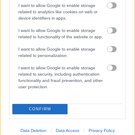
Sok volt az igazolatlan hiányzás, Pócs János fizetéslevonást
I want to allow Google to enable storage
kapott, más fideszesek még kevesebbet vittek haza
related to analytics like cookies on web or
device identifiers in apps.
A Szolnok megyei gazdák nagyon nem akarták a JÉGER
további üzemeltetését
I want to allow Google to enable storage
related to functionality of the website or app.
Csendélet 5.0: alig balesetveszélyes lépcső és remek
állapotban levő buszmegálló mutatja, hogy Szolnok mennyire
I want to allow Google to enable storage
élhető város
related to personalization.
Pénteken újra csökken a benzin és a gázolaj ára is
I want to allow Google to enable storage
related to security, including authentication
Napokon belül megválasztja az új köztársasági elnököt az
functionality and fraud prevention, and other
Országgyűlés
user protection.
Kiterjedt tüzek pusztítanak az országban, köztük Karcagon
Harmadfokú hőségriasztás az országban: Szolnokon klímát
CONFIRM
javítottak, helikoptereket is bevetettek a tüzeknél
A zárkában rosszul lett, elájult – ilyen körülményekről
számoltak be a szolnoki börtönből
Data Deletion
Data Access
Privacy Policy