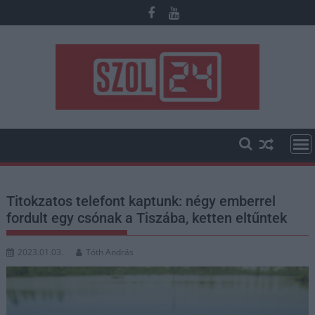
Skip
to
content
Titokzatos telefont kaptunk: négy emberrel
fordult egy csónak a Tiszába, ketten eltűntek
2023.01.03.
Tóth András