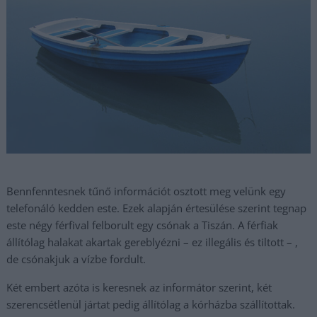
Bennfenntesnek tűnő információt osztott meg velünk egy
telefonáló kedden este. Ezek alapján értesülése szerint tegnap
este négy férfival felborult egy csónak a Tiszán. A férfiak
állítólag halakat akartak gereblyézni – ez illegális és tiltott – ,
de csónakjuk a vízbe fordult.
Két embert azóta is keresnek az informátor szerint, két
szerencsétlenül jártat pedig állítólag a kórházba szállítottak.