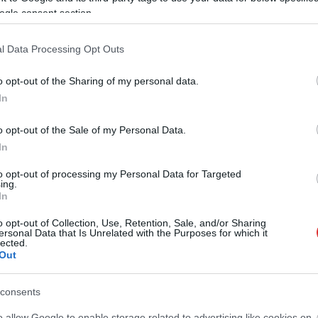
ek
ogle consent section.
l Data Processing Opt Outs
o opt-out of the Sharing of my personal data.
In
o opt-out of the Sale of my Personal Data.
In
to opt-out of processing my Personal Data for Targeted
ing.
In
o opt-out of Collection, Use, Retention, Sale, and/or Sharing
ersonal Data that Is Unrelated with the Purposes for which it
lected.
Out
consents
o allow Google to enable storage related to advertising like cookies on