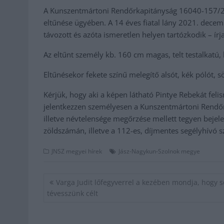
A Kunszentmártoni Rendőrkapitányság 16040-157/290
eltűnése ügyében. A 14 éves fiatal lány 2021. decem
távozott és azóta ismeretlen helyen tartózkodik – írja
Az eltűnt személy kb. 160 cm magas, telt testalkatú,
Eltűnésekor fekete színű melegítő alsót, kék pólót, sö
Kérjük, hogy aki a képen látható Pintye Rebekát feli
jelentkezzen személyesen a Kunszentmártoni Rendőr
illetve névtelensége megőrzése mellett tegyen beje
zöldszámán, illetve a 112-es, díjmentes segélyhívó 
JNSZ megyei hírek
Jász-Nagykun-Szolnok megye
Bejegyzés
Varga Judit lőfegyverrel a kezében mondja, hogy 
navigáció
tévesszünk célt