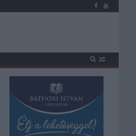
n, vesztegetés miatt 3 év letöltendőt kaphat és ez csak az egyi