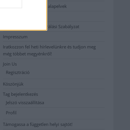
Etikai és függetlenségi alapelvek
Hirdetési árak
Hozzászólási és Moderálási Szabályzat
Impresszum
Iratkozzon fel heti hírlevelünkre és tudjon meg
még többet megyénkről!
Join Us
Regisztráció
Köszönjük
Tag bejelentkezés
Jelszó visszaállítása
Profil
Támogassa a független helyi sajtót!