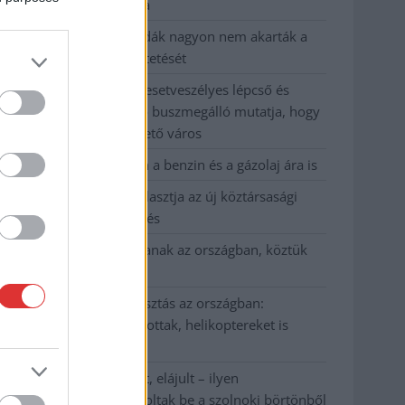
kevesebbet vittek haza
A Szolnok megyei gazdák nagyon nem akarták a
JÉGER további üzemeltetését
Csendélet 5.0: alig balesetveszélyes lépcső és
remek állapotban levő buszmegálló mutatja, hogy
Szolnok mennyire élhető város
Pénteken újra csökken a benzin és a gázolaj ára is
Napokon belül megválasztja az új köztársasági
elnököt az Országgyűlés
Kiterjedt tüzek pusztítanak az országban, köztük
Karcagon
Harmadfokú hőségriasztás az országban:
Szolnokon klímát javítottak, helikoptereket is
bevetettek a tüzeknél
A zárkában rosszul lett, elájult – ilyen
körülményekről számoltak be a szolnoki börtönből