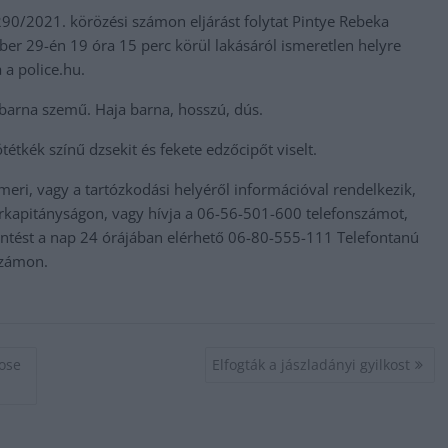
/2021. körözési számon eljárást folytat Pintye Rebeka
ber 29-én 19 óra 15 perc körül lakásáról ismeretlen helyre
 a police.hu.
 barna szemű. Haja barna, hosszú, dús.
tétkék színű dzsekit és fekete edzőcipőt viselt.
smeri, vagy a tartózkodási helyéről információval rendelkezik,
kapitányságon, vagy hívja a 06-56-501-600 telefonszámot,
lentést a nap 24 órájában elérhető 06-80-555-111 Telefontanú
számon.
sose
Elfogták a jászladányi gyilkost