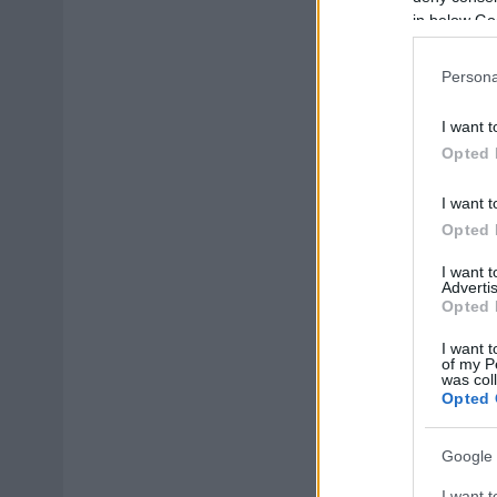
JNSZ megyei hír
in below Go
Persona
I want t
Opted 
I want t
Opted 
I want 
Advertis
Opted 
I want t
of my P
was col
Opted 
Google 
I want t