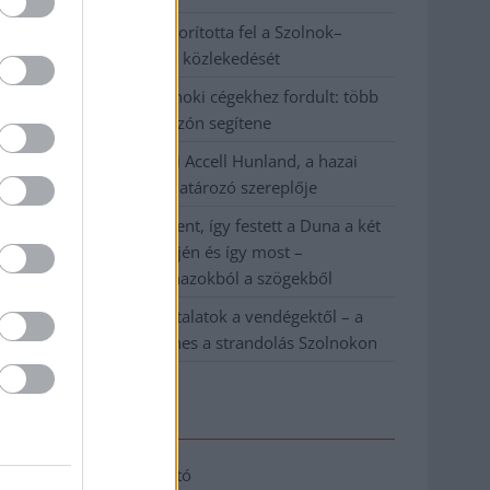
Váratlan fennakadás borította fel a Szolnok–
Kecskemét vasútvonal közlekedését
A polgármester a szolnoki cégekhez fordult: több
száz elbocsátott dolgozón segítene
Csődbe ment a tószegi Accell Hunland, a hazai
kerékpárgyártás meghatározó szereplője
Egyszer fent, egyszer lent, így festett a Duna a két
évvel ezelőtti árvíz idején és így most –
fotógyűjtemény ugyanazokból a szögekből
Ilyenek eddig a tapasztalatok a vendégektől – a
hőhullám miatt ingyenes a strandolás Szolnokon
Elérhetőség
Adatkezelési tájékoztató