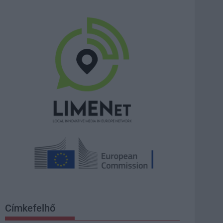
Címkefelhő