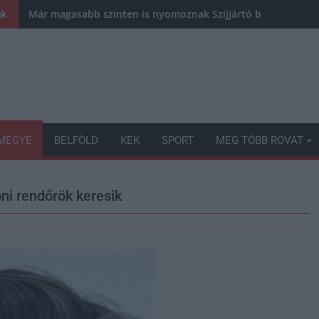
Már magasabb szinten is nyomoznak Szijjártó büntetőügyébe
nk
MEGYE
BELFÖLD
KÉK
SPORT
MÉG TÖBB ROVAT
ni rendőrök keresik