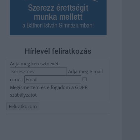
Hírlevél feliratkozás
Adja meg keresztnevét:
Adja meg e-mail
címét:
Megismertem és elfogadom a
GDPR-
szabályzat
ot
Nem szeretne lemaradni semmiről? Csak egy kattintás, és
hírlevelünk a legfrissebb információkkal és exkluzív
tartalmakkal hétről hétre postaládájába érkezik!