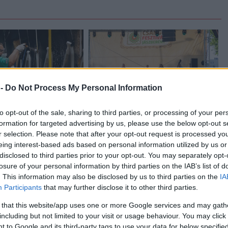
 -
Do Not Process My Personal Information
to opt-out of the sale, sharing to third parties, or processing of your per
Fazekas Adrián
2026.08.05.
szol24.hu
formation for targeted advertising by us, please use the below opt-out s
r selection. Please note that after your opt-out request is processed y
t a tószegi Accell
Tánccal, zeneszóval és vásárral
eing interest-based ads based on personal information utilized by us or
 hazai
telik meg Jászberény, indul a
ártás meghatározó
Csángó Fesztivál
disclosed to third parties prior to your opt-out. You may separately opt-
losure of your personal information by third parties on the IAB’s list of
Ismét a Kárpát-medencei folklór és a
. This information may also be disclosed by us to third parties on the
IA
elés a tószegi üzemben,
hagyományőrzés központjává válik
Participants
that may further disclose it to other third parties.
olland anyavállalat
Jászberény, ma indul a XXXIV.
dékot kért. Az európai
 that this website/app uses one or more Google services and may gath
Csángó Fesztivált....
including but not limited to your visit or usage behaviour. You may click 
..
JNSZ megyei hírek
 to Google and its third-party tags to use your data for below specifi