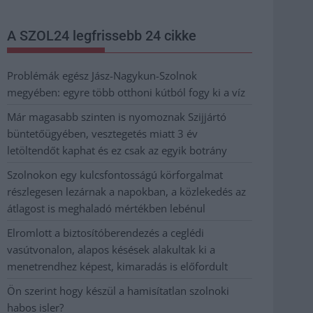
A SZOL24 legfrissebb 24 cikke
Problémák egész Jász-Nagykun-Szolnok
megyében: egyre több otthoni kútból fogy ki a víz
Már magasabb szinten is nyomoznak Szijjártó
büntetőügyében, vesztegetés miatt 3 év
letöltendőt kaphat és ez csak az egyik botrány
Szolnokon egy kulcsfontosságú körforgalmat
részlegesen lezárnak a napokban, a közlekedés az
átlagost is meghaladó mértékben lebénul
Elromlott a biztosítóberendezés a ceglédi
vasútvonalon, alapos késések alakultak ki a
menetrendhez képest, kimaradás is előfordult
Ön szerint hogy készül a hamisítatlan szolnoki
habos isler?