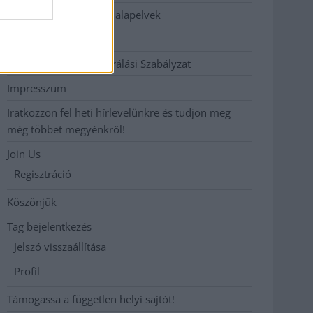
Etikai és függetlenségi alapelvek
Hirdetési árak
Hozzászólási és Moderálási Szabályzat
Impresszum
Iratkozzon fel heti hírlevelünkre és tudjon meg
még többet megyénkről!
Join Us
Regisztráció
Köszönjük
Tag bejelentkezés
Jelszó visszaállítása
Profil
Támogassa a független helyi sajtót!