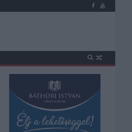
st kapott, más fideszesek még kevesebbet vittek haza