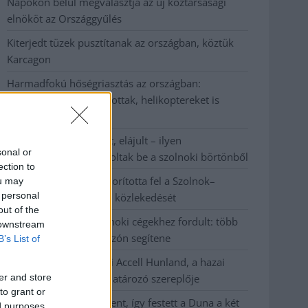
Napokon belül megválasztja az új köztársasági
elnököt az Országgyűlés
Kiterjedt tüzek pusztítanak az országban, köztük
Karcagon
Harmadfokú hőségriasztás az országban:
Szolnokon klímát javítottak, helikoptereket is
bevetettek a tüzeknél
A zárkában rosszul lett, elájult – ilyen
sonal or
körülményekről számoltak be a szolnoki börtönből
ection to
Váratlan fennakadás borította fel a Szolnok–
ou may
 personal
Kecskemét vasútvonal közlekedését
out of the
A polgármester a szolnoki cégekhez fordult: több
 downstream
száz elbocsátott dolgozón segítene
B’s List of
Csődbe ment a tószegi Accell Hunland, a hazai
er and store
kerékpárgyártás meghatározó szereplője
to grant or
Egyszer fent, egyszer lent, így festett a Duna a két
ed purposes