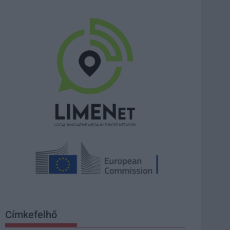
Címkefelhő