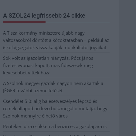
A SZOL24 legfrissebb 24 cikke
A Tisza kormány minisztere újabb nagy
változásokról döntött a közoktatásban – például az
iskolaigazgatók visszakapják munkáltatói jogaikat
Sok volt az igazolatlan hiányzás, Pócs János
fizetéslevonást kapott, más fideszesek még
kevesebbet vittek haza
A Szolnok megyei gazdák nagyon nem akarták a
JÉGER további üzemeltetését
Csendélet 5.0: alig balesetveszélyes lépcső és
remek állapotban levő buszmegálló mutatja, hogy
Szolnok mennyire élhető város
Pénteken újra csökken a benzin és a gázolaj ára is