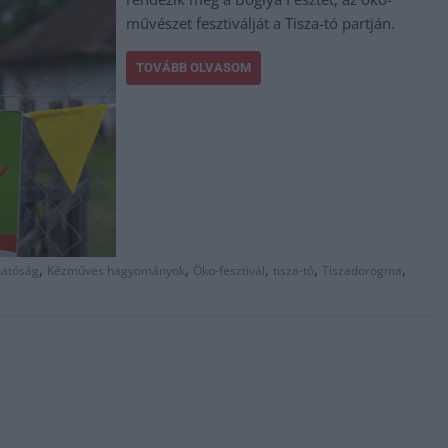
művészet fesztiválját a Tisza-tó partján.
TOVÁBB OLVASOM
,
,
,
,
,
hatóság
Kézműves hagyományok
Öko-fesztivál
tisza-tó
Tiszadorogma