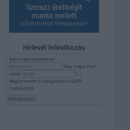
Hírlevél feliratkozás
Adja meg keresztnevét:
Adja meg e-mail
címét:
Megismertem és elfogadom a
GDPR-
szabályzat
ot
Nem szeretne lemaradni semmiről? Csak egy kattintás, és
hírlevelünk a legfrissebb információkkal és exkluzív
tartalmakkal hétről hétre postaládájába érkezik!