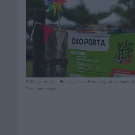
,
,
Magyarország
boglya feszt
Falusi programok
fenntart
Zenei rendezvény