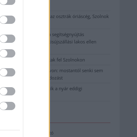
klíma
Átszervezi működését az osztrák óriáscég, Szolnok
is érintett
Tragédiába torkollott a segítségnyújtás
elmulasztása, három kisújszállási lakos ellen
emeltek vádat
Hatalmas lángok csaptak fel Szolnokon
Vízitraffipax a Tisza-tavon: mostantól senki sem
úszhatja meg a száguldozást
Szolnokra is megérkezik a nyár eddigi
legkeményebb napja
Elérhetőség
Adatkezelési tájékoztató