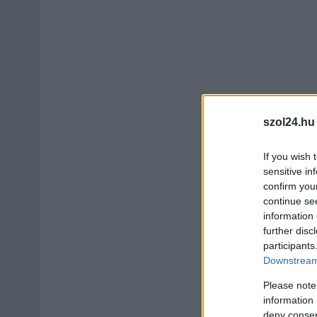
szol24.hu
If you wish 
sensitive in
confirm you
continue se
information 
further disc
participants
Downstream 
Please note
information 
deny consent