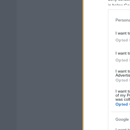
in below Go
Persona
I want t
Opted 
I want t
Opted 
I want 
Advertis
Opted 
I want t
of my P
was col
Opted 
Google 
I want t