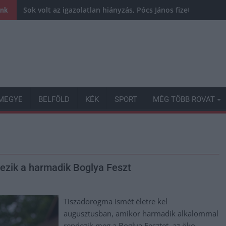
Sok volt az igazolatlan hiányzás, Pócs János fizetéslevoná
ink
MEGYE
BELFÖLD
KÉK
SPORT
MÉG TÖBB ROVAT
kezik a harmadik Boglya Feszt
Tiszadorogma ismét életre kel
augusztusban, amikor harmadik alkalommal
rendezik meg a Boglya Fesztet, az öko-