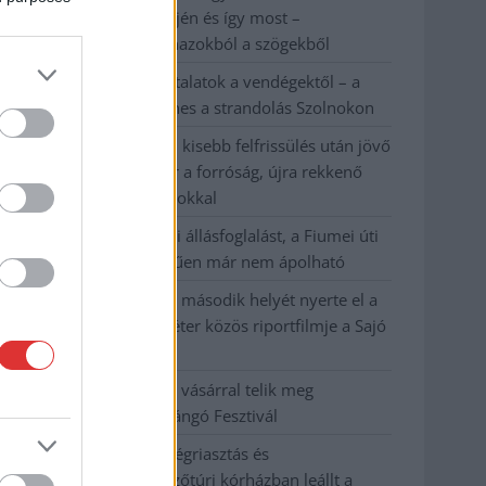
évvel ezelőtti árvíz idején és így most –
fotógyűjtemény ugyanazokból a szögekből
Ilyenek eddig a tapasztalatok a vendégektől – a
hőhullám miatt ingyenes a strandolás Szolnokon
Nem biztató: a hétvégi kisebb felfrissülés után jövő
héten megint visszatér a forróság, újra rekkenő
hőség jön, akár 38 fokokkal
Közzétették a szakértői állásfoglalást, a Fiumei úti
fák többsége szakszerűen már nem ápolható
A MÚOSZ sajtódíjának második helyét nyerte el a
Borsod24 és a Paraméter közös riportfilmje a Sajó
szennyezéséről
Tánccal, zeneszóval és vásárral telik meg
Jászberény, indul a Csángó Fesztivál
Meghosszabbított hőségriasztás és
vízkorlátozások, a mezőtúri kórházban leállt a