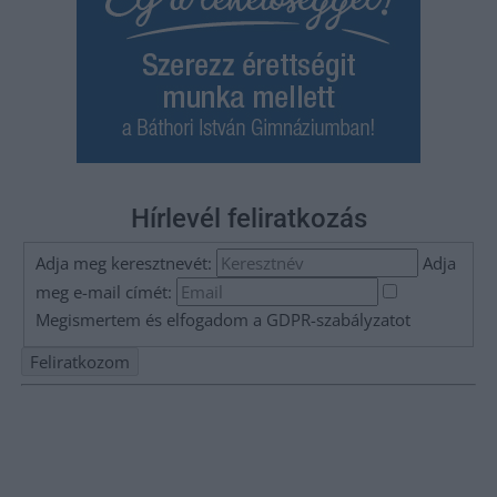
Hírlevél feliratkozás
Adja meg keresztnevét:
Adja
meg e-mail címét:
Megismertem és elfogadom a
GDPR-szabályzat
ot
Nem szeretne lemaradni semmiről? Csak egy kattintás, és hírlevelünk a
legfrissebb információkkal és exkluzív tartalmakkal hétről hétre
postaládájába érkezik!