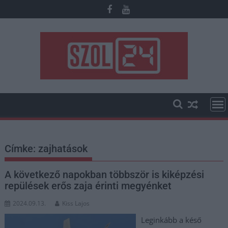
Skip
to
content
Címke:
zajhatások
A következő napokban többször is kiképzési
repülések erős zaja érinti megyénket
2024.09.13.
Kiss Lajos
Leginkább a késő