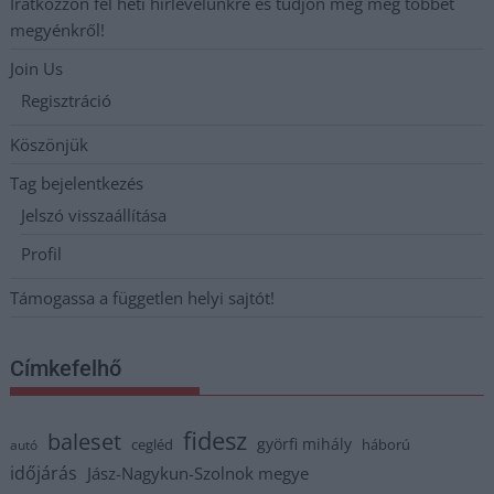
Iratkozzon fel heti hírlevelünkre és tudjon meg még többet
megyénkről!
Join Us
Regisztráció
Köszönjük
Tag bejelentkezés
Jelszó visszaállítása
Profil
Támogassa a független helyi sajtót!
Címkefelhő
fidesz
baleset
györfi mihály
cegléd
háború
autó
időjárás
Jász-Nagykun-Szolnok megye