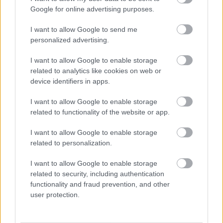
rekord is megdőlt
Google for online advertising purposes.
Egy telefonhívást akart, végül rendőrök vitték el a mezőtúri
I want to allow Google to send me
férfit
personalized advertising.
A Tisza kormány minisztere újabb nagy változásokról döntött
I want to allow Google to enable storage
a közoktatásban – például az iskolaigazgatók visszakapják
related to analytics like cookies on web or
munkáltatói jogaikat
device identifiers in apps.
Sok volt az igazolatlan hiányzás, Pócs János fizetéslevonást
I want to allow Google to enable storage
kapott, más fideszesek még kevesebbet vittek haza
related to functionality of the website or app.
A Szolnok megyei gazdák nagyon nem akarták a JÉGER
I want to allow Google to enable storage
további üzemeltetését
related to personalization.
Csendélet 5.0: alig balesetveszélyes lépcső és remek
I want to allow Google to enable storage
állapotban levő buszmegálló mutatja, hogy Szolnok mennyire
related to security, including authentication
élhető város
functionality and fraud prevention, and other
Pénteken újra csökken a benzin és a gázolaj ára is
user protection.
Napokon belül megválasztja az új köztársasági elnököt az