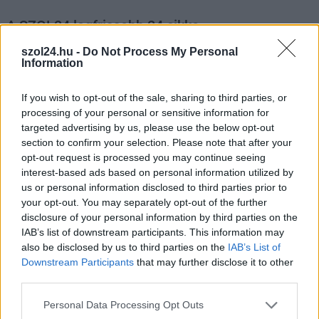
A SZOL24 legfrissebb 24 cikke
szol24.hu -
Do Not Process My Personal
Information
A Tisza Párt Dr. Baka Andrást jelöli köztársasági elnöknek
Óriási, több mint két méteres harcsát fogott a Tiszán a 13 éves
If you wish to opt-out of the sale, sharing to third parties, or
fiú (VIDEÓVAL)
processing of your personal or sensitive information for
targeted advertising by us, please use the below opt-out
Hétfőn kezdik, csütörtökön végeznek – lezárás miatt
section to confirm your selection. Please note that after your
fennakadásokra és pótlóbuszos közlekedésre számítsunk az
opt-out request is processed you may continue seeing
egyik Jász-Nagykun-Szolnok megyei vasútvonalon
interest-based ads based on personal information utilized by
us or personal information disclosed to third parties prior to
Visszaszámlálás indul: -1, 0, Sziget!
your opt-out. You may separately opt-out of the further
Magyarország jobban látszik közelről – heti médiaszemle a
disclosure of your personal information by third parties on the
IAB’s list of downstream participants. This information may
független helyi sajtóból
also be disclosed by us to third parties on the
IAB’s List of
Már magasabb szinten is nyomoznak Szijjártó
Downstream Participants
that may further disclose it to other
büntetőügyében, vesztegetés miatt 3 év letöltendőt kaphat és
third parties.
ez csak az egyik botrány
Please note that this website/app uses one or more Google
Personal Data Processing Opt Outs
services and may gather and store information including but
Problémák egész Jász-Nagykun-Szolnok megyében: egyre