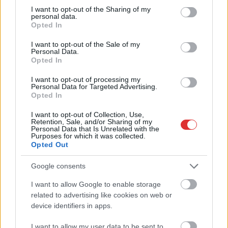
not limited to your visit or usage behaviour. You may click to
I want to opt-out of the Sharing of my
több otthoni kútból fogy ki a víz
personal data.
grant or deny consent to Google and its third-party tags to
Opted In
Szolnokon egy kulcsfontosságú körforgalmat részlegesen
use your data for below specified purposes in below Google
lezárnak a napokban, a közlekedés az átlagost is meghaladó
consent section.
I want to opt-out of the Sale of my
Personal Data.
mértékben lebénul
Opted In
Elromlott a biztosítóberendezés a ceglédi vasútvonalon,
I want to opt-out of processing my
alapos késések alakultak ki a menetrendhez képest,
Personal Data for Targeted Advertising.
Opted In
kimaradás is előfordult
Ön szerint hogy készül a hamisítatlan szolnoki habos isler?
I want to opt-out of Collection, Use,
Retention, Sale, and/or Sharing of my
Personal Data that Is Unrelated with the
Országos ellenőrzés indult a hazai akkumulátoripari
Purposes for which it was collected.
üzemekben
Opted Out
Az idei év leglassabb növekedését hozta a június a
Google consents
kiskereskedelemben
I want to allow Google to enable storage
Györfi Mihály több tucat vállalkozással egyeztetett a
related to advertising like cookies on web or
kerékpárgyár dolgozóinak megsegítéséről
device identifiers in apps.
41 fok fölé forrósodott az ország, Szolnokon pedig egy másik
I want to allow my user data to be sent to