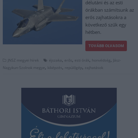
délutáni és az esti
órákban számítsunk az
erős zajhatásokra a
következő szűk egy
hétben.
TOVÁBB OLVASOM
,
,
,
,
JNSZ megyei hírek
éjszaka
erős
esti órák
honvédség
Jász-
,
,
,
Nagykun-Szolnok megye
kiképzés
repülőgép
zajhatások