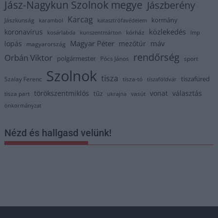
Jász-Nagykun Szolnok megye
Jászberény
Karcag
kormány
Jászkunság
karambol
katasztrófavédelem
közlekedés
koronavírus
kórház
kosárlabda
kunszentmárton
lmp
Magyar Péter
máv
lopás
mezőtúr
magyarország
rendőrség
Orbán Viktor
polgármester
Pócs János
sport
Szolnok
tisza
tiszafüred
Szalay Ferenc
tisza-tó
tiszaföldvár
törökszentmiklós
vonat
választás
tűz
tisza part
vasút
ukrajna
önkormányzat
Nézd és hallgasd velünk!