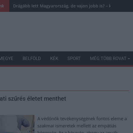
Drágább lett Magyarország, de vajon jobb is? – kemény krit
ink
MEGYE
BELFÖLD
KÉK
SPORT
MÉG TÖBB ROVAT
ati szűrés életet menthet
A védőnők tevékenységének fontos eleme a
szakmai ismeretek mellett az empátiás
képesség. Az a készség, ahogy az anyák,