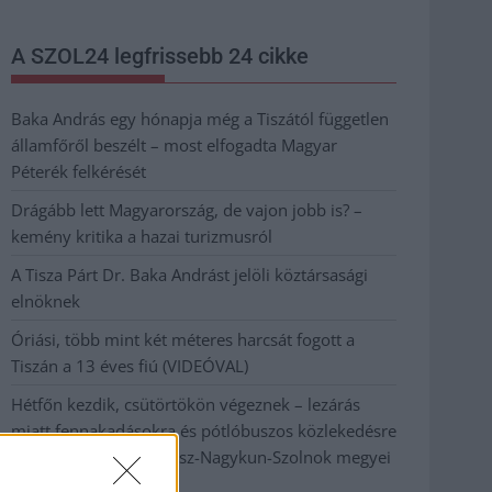
A SZOL24 legfrissebb 24 cikke
Baka András egy hónapja még a Tiszától független
államfőről beszélt – most elfogadta Magyar
Péterék felkérését
Drágább lett Magyarország, de vajon jobb is? –
kemény kritika a hazai turizmusról
A Tisza Párt Dr. Baka Andrást jelöli köztársasági
elnöknek
Óriási, több mint két méteres harcsát fogott a
Tiszán a 13 éves fiú (VIDEÓVAL)
Hétfőn kezdik, csütörtökön végeznek – lezárás
miatt fennakadásokra és pótlóbuszos közlekedésre
számítsunk az egyik Jász-Nagykun-Szolnok megyei
vasútvonalon