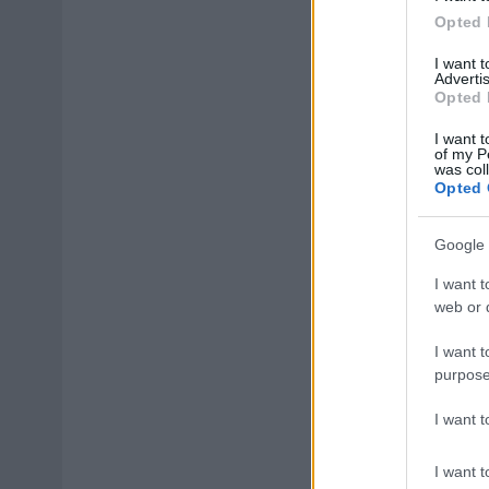
Opted 
I want 
Advertis
Opted 
I want t
of my P
was col
Opted 
Google 
I want t
web or d
I want t
purpose
I want 
I want t