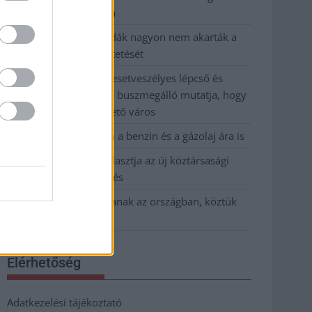
kevesebbet vittek haza
A Szolnok megyei gazdák nagyon nem akarták a
JÉGER további üzemeltetését
Csendélet 5.0: alig balesetveszélyes lépcső és
remek állapotban levő buszmegálló mutatja, hogy
Szolnok mennyire élhető város
Pénteken újra csökken a benzin és a gázolaj ára is
Napokon belül megválasztja az új köztársasági
elnököt az Országgyűlés
Kiterjedt tüzek pusztítanak az országban, köztük
Karcagon
Elérhetőség
Adatkezelési tájékoztató