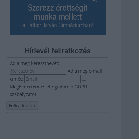
Hírlevél feliratkozás
Adja meg keresztnevét:
Adja meg e-mail
címét:
Megismertem és elfogadom a
GDPR-
szabályzat
ot
Nem szeretne lemaradni semmiről? Csak egy kattintás, és
hírlevelünk a legfrissebb információkkal és exkluzív
tartalmakkal hétről hétre postaládájába érkezik!