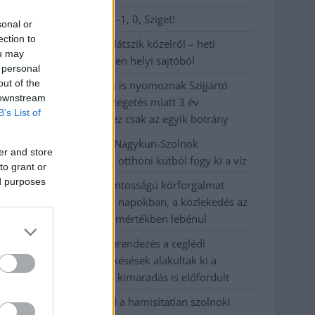
Visszaszámlálás indul: -1, 0, Sziget!
sonal or
ection to
Magyarország jobban látszik közelről – heti
ou may
médiaszemle a független helyi sajtóból
 personal
out of the
Már magasabb szinten is nyomoznak Szijjártó
 downstream
büntetőügyében, vesztegetés miatt 3 év
B’s List of
letöltendőt kaphat és ez csak az egyik botrány
Problémák egész Jász-Nagykun-Szolnok
er and store
megyében: egyre több otthoni kútból fogy ki a víz
to grant or
ed purposes
Szolnokon egy kulcsfontosságú körforgalmat
részlegesen lezárnak a napokban, a közlekedés az
átlagost is meghaladó mértékben lebénul
Elromlott a biztosítóberendezés a ceglédi
vasútvonalon, alapos késések alakultak ki a
menetrendhez képest, kimaradás is előfordult
Ön szerint hogy készül a hamisítatlan szolnoki