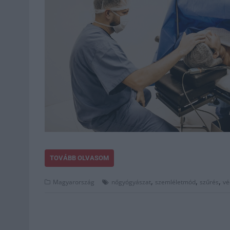
TOVÁBB OLVASOM
,
,
,
Magyarország
nőgyógyászat
szemléletmód
szűrés
vé