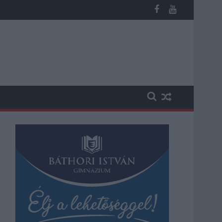
ika a hazai turizmusról