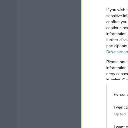
If you wish 
sensitive in
confirm you
continue se
information 
further disc
participants
Downstream 
Please note
information 
deny consent
in below Go
Persona
I want t
Opted 
I want t