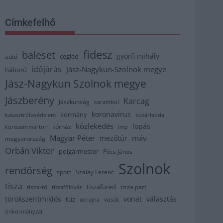
Címkefelhő
fidesz
baleset
györfi mihály
cegléd
autó
időjárás
Jász-Nagykun-Szolnok megye
háború
Jász-Nagykun Szolnok megye
Jászberény
Karcag
Jászkunság
karambol
koronavírus
kormány
katasztrófavédelem
kosárlabda
közlekedés
lopás
kórház
kunszentmárton
lmp
Magyar Péter
máv
mezőtúr
magyarország
Orbán Viktor
polgármester
Pócs János
Szolnok
rendőrség
sport
Szalay Ferenc
tisza
tiszafüred
tisza part
tisza-tó
tiszaföldvár
törökszentmiklós
vonat
választás
tűz
vasút
ukrajna
önkormányzat