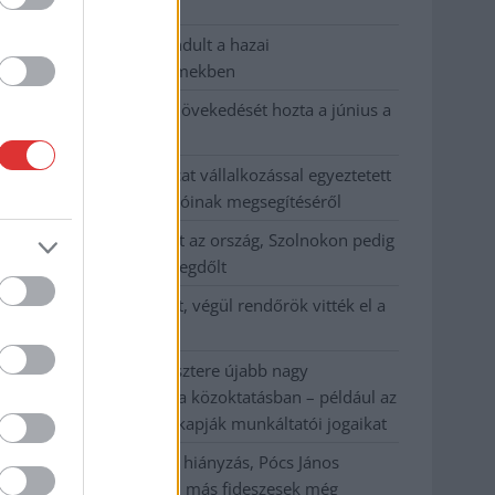
habos isler?
Országos ellenőrzés indult a hazai
akkumulátoripari üzemekben
Az idei év leglassabb növekedését hozta a június a
kiskereskedelemben
Györfi Mihály több tucat vállalkozással egyeztetett
a kerékpárgyár dolgozóinak megsegítéséről
41 fok fölé forrósodott az ország, Szolnokon pedig
egy másik rekord is megdőlt
Egy telefonhívást akart, végül rendőrök vitték el a
mezőtúri férfit
A Tisza kormány minisztere újabb nagy
változásokról döntött a közoktatásban – például az
iskolaigazgatók visszakapják munkáltatói jogaikat
Sok volt az igazolatlan hiányzás, Pócs János
fizetéslevonást kapott, más fideszesek még