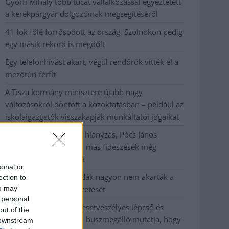
Györfi Mihály több tucat vállalkozással egyeztetett
a kerékpárgyár dolgozóinak megsegítéséről
41 fok fölé forrósodott az ország, Szolnokon pedig
egy másik rekord is megdőlt
Egy telefonhívást akart, végül rendőrök vitték el a
mezőtúri férfit
A Tisza kormány minisztere újabb nagy
változásokról döntött a közoktatásban – például az
iskolaigazgatók visszakapják munkáltatói jogaikat
Sok volt az igazolatlan hiányzás, Pócs János
fizetéslevonást kapott, más fideszesek még
kevesebbet vittek haza
sonal or
A Szolnok megyei gazdák nagyon nem akarták a
ection to
ou may
JÉGER további üzemeltetését
 personal
Csendélet 5.0: alig balesetveszélyes lépcső és
out of the
remek állapotban levő buszmegálló mutatja, hogy
 downstream