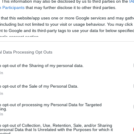
. This information may also be disclosed by us to third parties on the
IA
zakorvosi jelenlét korlátozottabb, kevesebb nőgyógyász van,
Participants
that may further disclose it to other third parties.
nek egy nőgyógyászati szűrés érdekében. Ilyen település
kör, amelyben a védőnők képesek segítséget nyújtani a
 that this website/app uses one or more Google services and may gath
including but not limited to your visit or usage behaviour. You may click 
, ami az idő haladtával minden nőt érint.
 to Google and its third-party tags to use your data for below specifi
ogle consent section.
l Data Processing Opt Outs
o opt-out of the Sharing of my personal data.
In
o opt-out of the Sale of my Personal Data.
In
to opt-out of processing my Personal Data for Targeted
ing.
In
o opt-out of Collection, Use, Retention, Sale, and/or Sharing
ersonal Data that Is Unrelated with the Purposes for which it
lected.