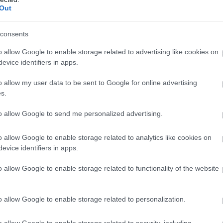
Out
consents
o allow Google to enable storage related to advertising like cookies on
evice identifiers in apps.
o allow my user data to be sent to Google for online advertising
s.
alósan be tudják tölteni a szerepüket, az is kell, hogy ne csak
to allow Google to send me personalized advertising.
, hanem a kellő kompetenciák mellé a szükséges feltételek is
ozzanak a lehetőségek, a szorosabb együttműködés a
o allow Google to enable storage related to analytics like cookies on
zményi keretek, ahol a védőnő a tevékenységet, például a
evice identifiers in apps.
kormányzati részvétel is kell ahhoz, hogy az edukációs és
o allow Google to enable storage related to functionality of the website
égzett tevékenységük megfelelő teret kaphasson.
el kapcsolatban? Érezhető a prevenciós szemléletmód
o allow Google to enable storage related to personalization.
nt egyes nőgyógyászati rákos megbetegedések száma. A
o allow Google to enable storage related to security, including