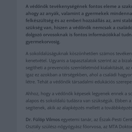
A védőnők tevékenységének fontos eleme a szakma
ahogy az anyák, valamint a gyermekek mindennapja
felkészültség és az emberi hozzáállás az, ami sta
szükség van, hiszen a védőnők nemcsak a család
dolgozó orvosoknak is fontos információkkal tudn
gyermekorvosig.
A sokoldalúságuknak köszönhetően számos tevékeny
kenetvétel. Ugyanis a tapasztalatok szerint az a biz
segítheti a prevenciós szemléletmód kialakítását, a
igaz ez azokban a térségekben, ahol a családi hagy
létre. Tehát a védőnők társadalmi edukációs szerep
Ahhoz, hogy a védőnők képesek legyenek ennek a so
alapos és sokoldalú tudásra van szükségük. Ebben a
segítenek, akik az alapképzés mellett a továbbképzése
Dr. Fülöp Vilmos
egyetemi tanár, az Észak-Pesti Ce
Osztály szülész-nőgyógyász főorvosa, az MTA Dokt