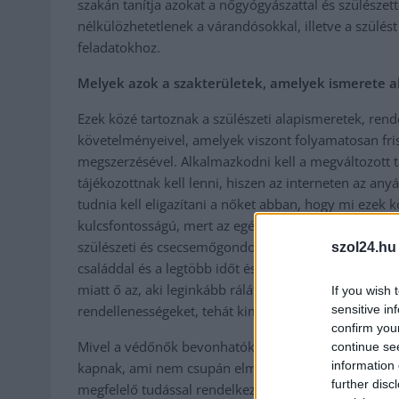
szakán tanítja azokat a nőgyógyászattal és szülésze
nélkülözhetetlenek a várandósokkal, illetve a szülé
feladatokhoz.
Melyek azok a szakterületek, amelyek ismerete 
Ezek közé tartoznak a szülészeti alapismeretek, rend
követelményeivel, amelyek viszont folyamatosan fri
megszerzésével. Alkalmazkodni kell a megváltozott tá
tájékozottnak kell lenni, hiszen az interneten az a
tudnia kell eligazítani a nőket abban, hogy mi ezek kö
kulcsfontosságú, mert az egészségügy leterheltsége i
szülészeti és csecsemőgondozási ellátásra, ezért a 
szol24.hu
családdal és a legtöbb időt és figyelmet képes ezen 
miatt ő az, aki leginkább rálát a családra, a szakm
If you wish 
sensitive in
rendellenességeket, tehát kimondhatjuk, hogy nélkül
confirm you
Mivel a védőnők bevonhatók a méhnyakrákszűrés foly
continue se
information 
kapnak, ami nem csupán elméleti ismeretekből áll, h
further disc
megfelelő tudással rendelkezzenek a mintavétel mikén