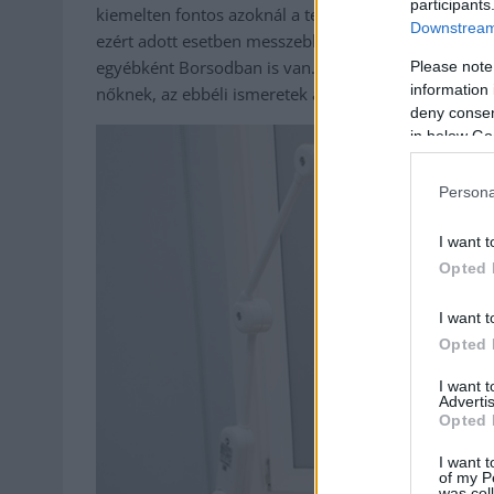
participants
kiemelten fontos azoknál a településeknél, ahol a s
Downstream 
ezért adott esetben messzebbre kellene utaznia a nő
egyébként Borsodban is van. A klimax is olyan téma
Please note
information 
nőknek, az ebbéli ismeretek átadása is olyan terület
deny consent
in below Go
Persona
I want t
Opted 
I want t
Opted 
I want 
Advertis
Opted 
I want t
of my P
was col