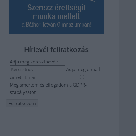
Hírlevél feliratkozás
Adja meg keresztnevét:
Adja meg e-mail
címét:
Megismertem és elfogadom a
GDPR-
szabályzat
ot
Nem szeretne lemaradni semmiről? Csak egy kattintás, és
hírlevelünk a legfrissebb információkkal és exkluzív
tartalmakkal hétről hétre postaládájába érkezik!