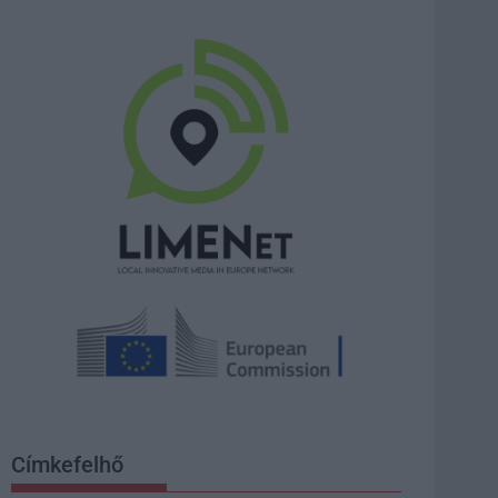
Címkefelhő