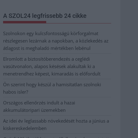
A SZOL24 legfrissebb 24 cikke
Szolnokon egy kulcsfontosságú körforgalmat
részlegesen lezárnak a napokban, a közlekedés az
átlagost is meghaladó mértékben lebénul
Elromlott a biztosítóberendezés a ceglédi
vasútvonalon, alapos késések alakultak ki a
menetrendhez képest, kimaradás is előfordult
Ön szerint hogy készül a hamisítatlan szolnoki
habos isler?
Országos ellenőrzés indult a hazai
akkumulátoripari üzemekben
Az idei év leglassabb növekedését hozta a június a
kiskereskedelemben