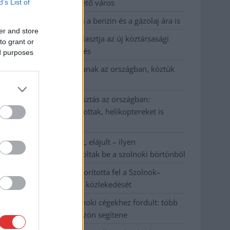
Szolnok mennyire élhető város
B’s List of
Pénteken újra csökken a benzin és a gázolaj ára is
er and store
Napokon belül megválasztja az új köztársasági
to grant or
elnököt az Országgyűlés
ed purposes
Kiterjedt tüzek pusztítanak az országban, köztük
Karcagon
Harmadfokú hőségriasztás az országban:
Szolnokon klímát javítottak, helikoptereket is
bevetettek a tüzeknél
A zárkában rosszul lett, elájult – ilyen
körülményekről számoltak be a szolnoki börtönből
Váratlan fennakadás borította fel a Szolnok–
Kecskemét vasútvonal közlekedését
A polgármester a szolnoki cégekhez fordult: több
száz elbocsátott dolgozón segítene