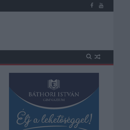
os késések alakultak ki a menetrendhez képest, kimaradás is előf