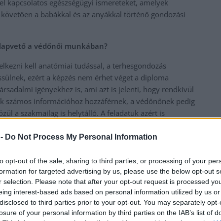
ttel kapcsolatos egészségügyi ismereteket, amelyek
st követően a babákkal és az anyákkal történő gondozási
alapvető a védőnői munkában?
elkezni kell anatómiai tudással, a terhesgondozás
ssülnek, ezért a képzés nem érhet véget a diploma
rsadalmi igényekhez is, ami azt is jelenti, hogy rendkívül
nyák számos információhoz hozzáférnek, a védőnőnek pedig
zül a szakmailag is helytálló. A feladatuk azért is
gen jelentős. Igaz ez a háziorvosi praxisokra éppen úgy, mint a
védőnő az a személy, aki rendszeres kapcsolatban van a
 -
Do Not Process My Personal Information
belül adni az érintetteknek. Emiatt a szoros együttműködés
ai tudásának köszönhetően képes észrevenni a problémákat,
to opt-out of the sale, sharing to third parties, or processing of your per
formation for targeted advertising by us, please use the below opt-out s
özhetetlen tagjai az egészségügyi ellátórendszernek.
r selection. Please note that after your opt-out request is processed y
amatába is, ezért ezen a téren is nagyon alapos felkészítést
eing interest-based ads based on personal information utilized by us or
disclosed to third parties prior to your opt-out. You may separately opt-
anem a gyakorlatban történő elsajátításról is. Fontos, hogy
losure of your personal information by third parties on the IAB’s list of
tjéről és arról is, hogy mikor kell esetleg megismételni. Ez