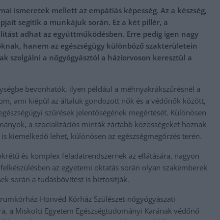
i ismeretek mellett az empátiás képesség. Az a készség,
it segítik a munkájuk során. Ez a két pillér, a
bilitást adhat az együttműködésben. Erre pedig igen nagy
oknak, hanem az egészségügy különböző szakterületein
ak szolgálni a nőgyógyásztól a háziorvoson keresztül a
ségbe bevonhatók, ilyen például a méhnyakrákszűrésnél a
alom, ami kiépül az általuk gondozott nők és a védőnők között,
z egészségügyi szűrések jelentőségének megértését. Különösen
ományok, a szocializációs minták zártabb közösségeket hoznak
e is kiemelkedő lehet, különösen az egészségmegőrzés terén.
krétű és komplex feladatrendszernek az ellátására, nagyon
 felkészülésben az egyetemi oktatás során olyan szakemberek
k során a tudásbővítést is biztosítják.
ntrumkórház-Honvéd Kórház Szülészet-nőgyógyászati
ora, a Miskolci Egyetem Egészségtudományi Karának védőnő