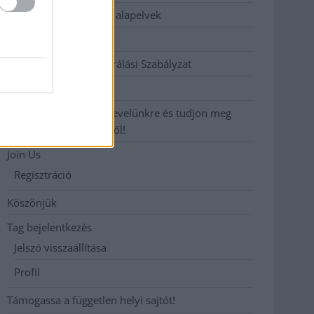
Etikai és függetlenségi alapelvek
Hirdetési árak
Hozzászólási és Moderálási Szabályzat
Impresszum
Iratkozzon fel heti hírlevelünkre és tudjon meg
még többet megyénkről!
Join Us
Regisztráció
Köszönjük
Tag bejelentkezés
Jelszó visszaállítása
Profil
Támogassa a független helyi sajtót!