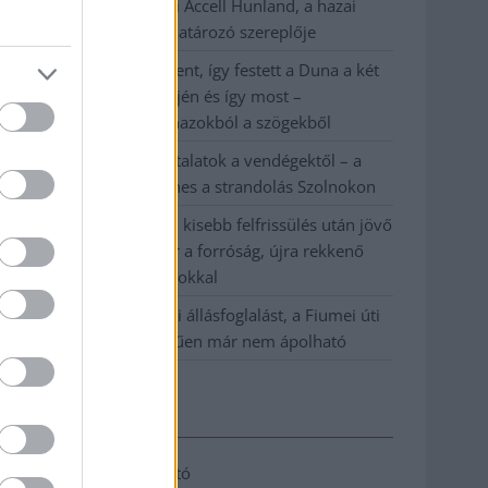
Csődbe ment a tószegi Accell Hunland, a hazai
kerékpárgyártás meghatározó szereplője
Egyszer fent, egyszer lent, így festett a Duna a két
évvel ezelőtti árvíz idején és így most –
fotógyűjtemény ugyanazokból a szögekből
Ilyenek eddig a tapasztalatok a vendégektől – a
hőhullám miatt ingyenes a strandolás Szolnokon
Nem biztató: a hétvégi kisebb felfrissülés után jövő
héten megint visszatér a forróság, újra rekkenő
hőség jön, akár 38 fokokkal
Közzétették a szakértői állásfoglalást, a Fiumei úti
fák többsége szakszerűen már nem ápolható
Elérhetőség
Adatkezelési tájékoztató