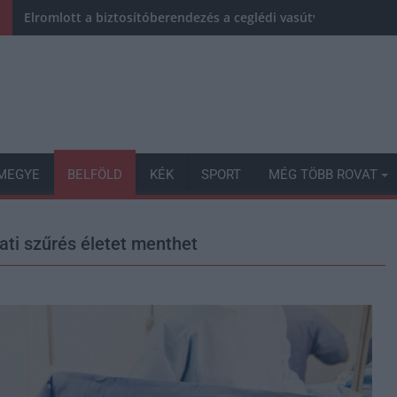
Elromlott a biztosítóberendezés a ceglédi vasútvonalon, alap
MEGYE
BELFÖLD
KÉK
SPORT
MÉG TÖBB ROVAT
ati szűrés életet menthet