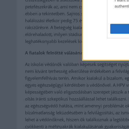
authenti
petefészekrák az, ami nem csökken egyelőre, ez jelle
ebben a tekintetben. Sajnos sok esetben, nagyjából 7
halálozási életkor pedig 75 év. Vannak szűrővizsgála
rákszűrésre. A betegség kialakulását követően visz
előrehaladott, milyen stádiumban lehet elindítani a
leghatékonyabb kezelések kidolgozására.
A fiatalok felnőtté válásának folyamatában milye
Az iskolai védőnők valóban képesek segítséget nyújta
nem kívánt terhesség elkerülése érdekében a felvilág
figyelemfelhívás terén. Amikor kialakul a bizalom, egy
egyes egészségügyi kérdésben a védőnővel. A HPV ví
képességében való eligazodásban szerepet játszik a t
oltás iránti szkeptikus hozzáállással lehet találkozni
az egészségvédő hatása, mint amennyi problémát ok
bizalmatlanság leküzdésében a felvilágosítás, az i
lehet a védőnőknek, hiszen ők találkoznak a legtöbbe
csökkenti a méhnyakrák kialakulásának gyakoriságát. 