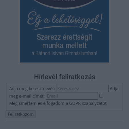
Hírlevél feliratkozás
Adja meg keresztnevét:
Adja
meg e-mail címét:
Megismertem és elfogadom a
GDPR-szabályzat
ot
Nem szeretne lemaradni semmiről? Csak egy kattintás, és hírlevelünk a