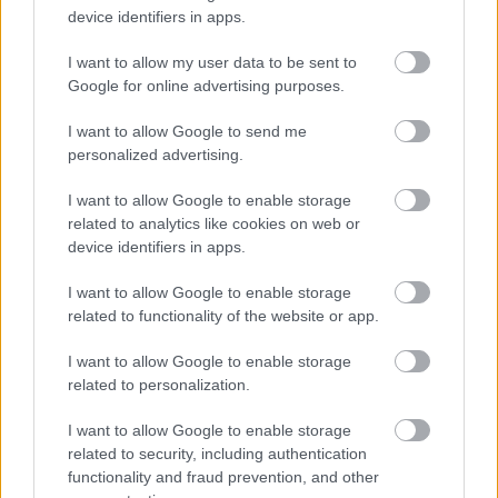
kapott, más fideszesek még kevesebbet vittek haza
device identifiers in apps.
A Szolnok megyei gazdák nagyon nem akarták a JÉGER
I want to allow my user data to be sent to
további üzemeltetését
Google for online advertising purposes.
Csendélet 5.0: alig balesetveszélyes lépcső és remek
I want to allow Google to send me
állapotban levő buszmegálló mutatja, hogy Szolnok mennyire
personalized advertising.
élhető város
I want to allow Google to enable storage
Pénteken újra csökken a benzin és a gázolaj ára is
related to analytics like cookies on web or
device identifiers in apps.
Napokon belül megválasztja az új köztársasági elnököt az
Országgyűlés
I want to allow Google to enable storage
Kiterjedt tüzek pusztítanak az országban, köztük Karcagon
related to functionality of the website or app.
Harmadfokú hőségriasztás az országban: Szolnokon klímát
I want to allow Google to enable storage
javítottak, helikoptereket is bevetettek a tüzeknél
related to personalization.
A zárkában rosszul lett, elájult – ilyen körülményekről
I want to allow Google to enable storage
számoltak be a szolnoki börtönből
related to security, including authentication
functionality and fraud prevention, and other
Váratlan fennakadás borította fel a Szolnok–Kecskemét