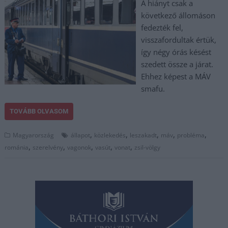
A hiányt csak a
következő állomáson
fedezték fel,
visszafordultak értük,
így négy órás késést
szedett össze a járat.
Ehhez képest a MÁV
smafu.
TOVÁBB OLVASOM
,
,
,
,
,
Magyarország
állapot
közlekedés
leszakadt
máv
probléma
,
,
,
,
,
románia
szerelvény
vagonok
vasút
vonat
zsil-völgy