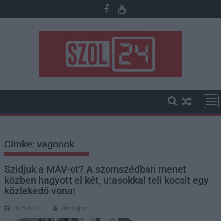
Skip
to
content
Címke:
vagonok
Szidjuk a MÁV-ot? A szomszédban menet
közben hagyott el két, utasokkal teli kocsit egy
közlekedő vonat
2025.07.31.
Kiss Lajos