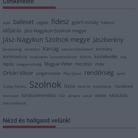
Címkefelhő
fidesz
baleset
györfi mihály
cegléd
háború
autó
időjárás
Jász-Nagykun-Szolnok megye
Jász-Nagykun Szolnok megye
Jászberény
Karcag
kormány
Jászkunság
karambol
katasztrófavédelem
közlekedés
koronavírus
kórház
kosárlabda
kunszentmárton
lmp
Magyar Péter
máv
lopás
mezőtúr
magyarország
rendőrség
Orbán Viktor
polgármester
Pócs János
sport
Szolnok
tisza
tiszafüred
Szalay Ferenc
tisza-tó
tiszaföldvár
törökszentmiklós
vonat
választás
tűz
tisza part
vasút
ukrajna
önkormányzat
Nézd és hallgasd velünk!