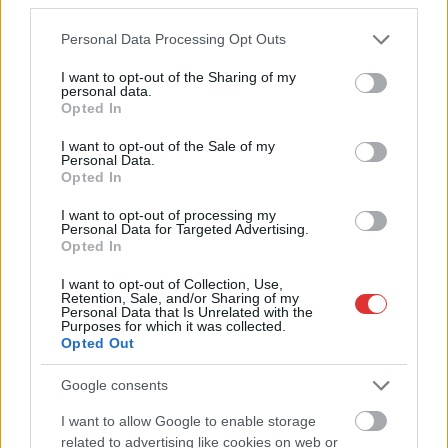
Ön szerint hogy készül a hamisítatlan szolnoki habos isler?
Please note that this website/app uses one or more Google
Personal Data Processing Opt Outs
services and may gather and store information including but
Országos ellenőrzés indult a hazai akkumulátoripari
not limited to your visit or usage behaviour. You may click to
I want to opt-out of the Sharing of my
üzemekben
personal data.
grant or deny consent to Google and its third-party tags to
Opted In
Az idei év leglassabb növekedését hozta a június a
use your data for below specified purposes in below Google
kiskereskedelemben
consent section.
I want to opt-out of the Sale of my
Personal Data.
Györfi Mihály több tucat vállalkozással egyeztetett a
Opted In
kerékpárgyár dolgozóinak megsegítéséről
I want to opt-out of processing my
Personal Data for Targeted Advertising.
41 fok fölé forrósodott az ország, Szolnokon pedig egy másik
Opted In
rekord is megdőlt
I want to opt-out of Collection, Use,
Egy telefonhívást akart, végül rendőrök vitték el a mezőtúri
Retention, Sale, and/or Sharing of my
Personal Data that Is Unrelated with the
férfit
Purposes for which it was collected.
Opted Out
A Tisza kormány minisztere újabb nagy változásokról döntött
a közoktatásban – például az iskolaigazgatók visszakapják
Google consents
munkáltatói jogaikat
I want to allow Google to enable storage
Sok volt az igazolatlan hiányzás, Pócs János fizetéslevonást
related to advertising like cookies on web or