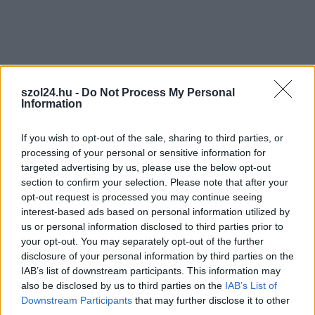
legfrissebb információkkal és exkluzív tartalmakkal hétről hétre
postaládájába érkezik!
A SZOL24 legfrissebb 24 cikke
szol24.hu -
Do Not Process My Personal
Information
Már magasabb szinten is nyomoznak Szijjártó
büntetőügyében, vesztegetés miatt 3 év letöltendőt kaphat és
If you wish to opt-out of the sale, sharing to third parties, or
ez csak az egyik botrány
processing of your personal or sensitive information for
targeted advertising by us, please use the below opt-out
Problémák egész Jász-Nagykun-Szolnok megyében: egyre
section to confirm your selection. Please note that after your
több otthoni kútból fogy ki a víz
opt-out request is processed you may continue seeing
interest-based ads based on personal information utilized by
Szolnokon egy kulcsfontosságú körforgalmat részlegesen
us or personal information disclosed to third parties prior to
lezárnak a napokban, a közlekedés az átlagost is meghaladó
your opt-out. You may separately opt-out of the further
mértékben lebénul
disclosure of your personal information by third parties on the
IAB’s list of downstream participants. This information may
Elromlott a biztosítóberendezés a ceglédi vasútvonalon,
also be disclosed by us to third parties on the
IAB’s List of
alapos késések alakultak ki a menetrendhez képest,
Downstream Participants
that may further disclose it to other
kimaradás is előfordult
third parties.