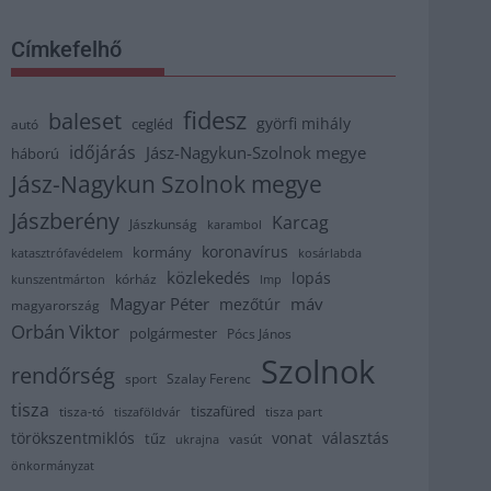
Címkefelhő
fidesz
baleset
györfi mihály
cegléd
autó
időjárás
Jász-Nagykun-Szolnok megye
háború
Jász-Nagykun Szolnok megye
Jászberény
Karcag
Jászkunság
karambol
koronavírus
kormány
katasztrófavédelem
kosárlabda
közlekedés
lopás
kórház
kunszentmárton
lmp
Magyar Péter
máv
mezőtúr
magyarország
Orbán Viktor
polgármester
Pócs János
Szolnok
rendőrség
sport
Szalay Ferenc
tisza
tiszafüred
tisza part
tisza-tó
tiszaföldvár
törökszentmiklós
vonat
választás
tűz
vasút
ukrajna
önkormányzat