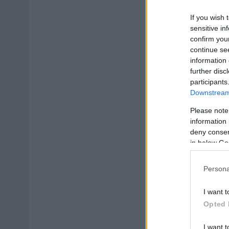
If you wish 
sensitive in
confirm you
continue se
information 
further disc
participants
Downstream 
Please note
information 
deny consent
in below Go
Persona
I want t
Opted 
I want t