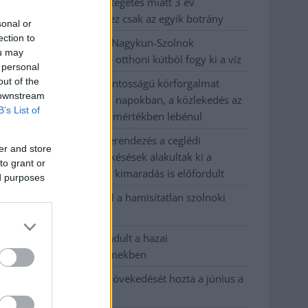
büntetőügyében, vesztegetés miatt 3 év
letöltendőt kaphat és ez csak az egyik botrány
sonal or
ection to
Problémák egész Jász-Nagykun-Szolnok
ou may
megyében: egyre több otthoni kútból fogy ki a víz
 personal
out of the
Szolnokon egy kulcsfontosságú körforgalmat
 downstream
részlegesen lezárnak a napokban, a közlekedés az
B’s List of
átlagost is meghaladó mértékben lebénul
Elromlott a biztosítóberendezés a ceglédi
er and store
vasútvonalon, alapos késések alakultak ki a
to grant or
menetrendhez képest, kimaradás is előfordult
ed purposes
Ön szerint hogy készül a hamisítatlan szolnoki
habos isler?
Országos ellenőrzés indult a hazai
akkumulátoripari üzemekben
Az idei év leglassabb növekedését hozta a június a
kiskereskedelemben