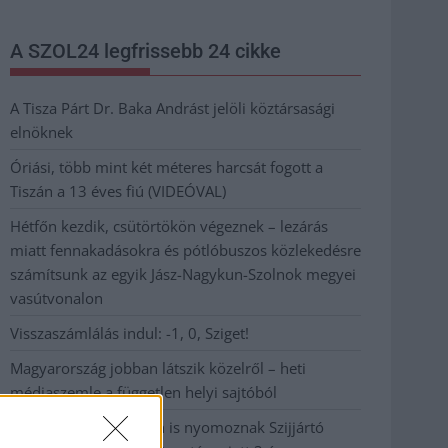
A SZOL24 legfrissebb 24 cikke
A Tisza Párt Dr. Baka Andrást jelöli köztársasági
elnöknek
Óriási, több mint két méteres harcsát fogott a
Tiszán a 13 éves fiú (VIDEÓVAL)
Hétfőn kezdik, csütörtökön végeznek – lezárás
miatt fennakadásokra és pótlóbuszos közlekedésre
számítsunk az egyik Jász-Nagykun-Szolnok megyei
vasútvonalon
Visszaszámlálás indul: -1, 0, Sziget!
Magyarország jobban látszik közelről – heti
médiaszemle a független helyi sajtóból
Már magasabb szinten is nyomoznak Szijjártó