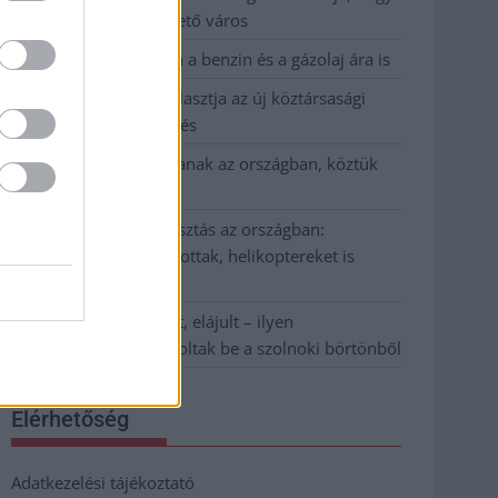
Szolnok mennyire élhető város
Pénteken újra csökken a benzin és a gázolaj ára is
Napokon belül megválasztja az új köztársasági
elnököt az Országgyűlés
Kiterjedt tüzek pusztítanak az országban, köztük
Karcagon
Harmadfokú hőségriasztás az országban:
Szolnokon klímát javítottak, helikoptereket is
bevetettek a tüzeknél
A zárkában rosszul lett, elájult – ilyen
körülményekről számoltak be a szolnoki börtönből
Elérhetőség
Adatkezelési tájékoztató