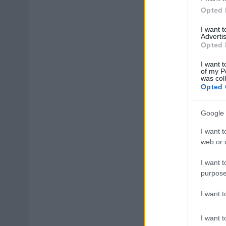
Opted 
I want 
Advertis
Opted 
I want t
of my P
was col
Opted 
Google 
I want t
web or d
I want t
purpose
I want 
I want t