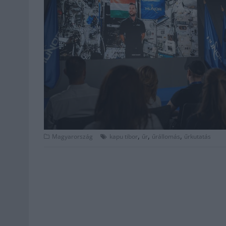
,
,
,
Magyarország
kapu tibor
űr
űrállomás
űrkutatás