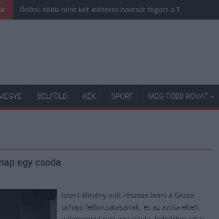
Óriási, több mint két méteres harcsát fogott a Tiszán a 13 
nk
MEGYE
BELFÖLD
KÉK
SPORT
MÉG TÖBB ROVAT
 nap egy csoda
Isteni élmény volt részese lenni a Grace
űrhajó felbocsátásának, és az azóta eltelt
valamennyi nap egy csoda, beleértve azt is,