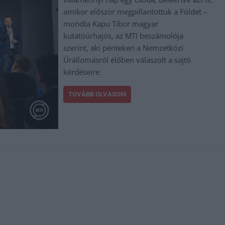
amikor először megpillantottuk a Földet –
mondta Kapu Tibor magyar
kutatóűrhajós, az MTI beszámolója
szerint, aki pénteken a Nemzetközi
Űrállomásról élőben válaszolt a sajtó
kérdéseire.
TOVÁBB OLVASOM