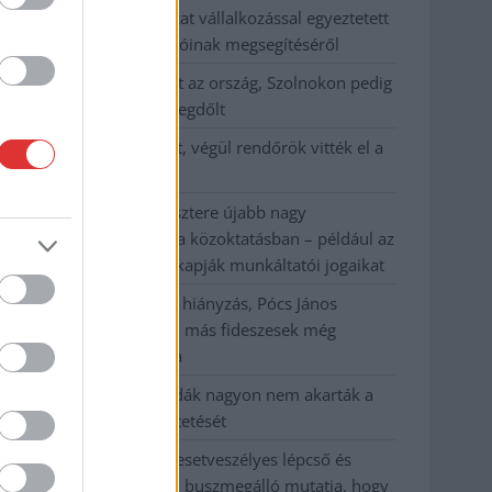
Györfi Mihály több tucat vállalkozással egyeztetett
a kerékpárgyár dolgozóinak megsegítéséről
41 fok fölé forrósodott az ország, Szolnokon pedig
egy másik rekord is megdőlt
Egy telefonhívást akart, végül rendőrök vitték el a
mezőtúri férfit
A Tisza kormány minisztere újabb nagy
változásokról döntött a közoktatásban – például az
iskolaigazgatók visszakapják munkáltatói jogaikat
Sok volt az igazolatlan hiányzás, Pócs János
fizetéslevonást kapott, más fideszesek még
kevesebbet vittek haza
A Szolnok megyei gazdák nagyon nem akarták a
JÉGER további üzemeltetését
Csendélet 5.0: alig balesetveszélyes lépcső és
remek állapotban levő buszmegálló mutatja, hogy