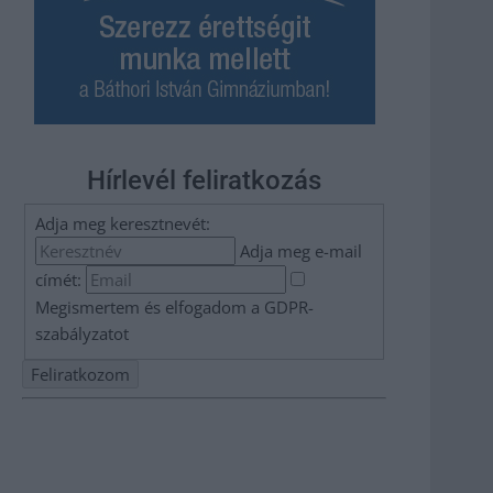
Hírlevél feliratkozás
Adja meg keresztnevét:
Adja meg e-mail
címét:
Megismertem és elfogadom a
GDPR-
szabályzat
ot
Nem szeretne lemaradni semmiről? Csak egy kattintás, és
hírlevelünk a legfrissebb információkkal és exkluzív
tartalmakkal hétről hétre postaládájába érkezik!