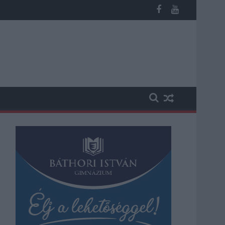
éves fiú (VIDEÓVAL)