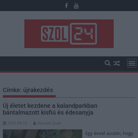
Skip
to
content
Címke:
újrakezdés
Új életet kezdene a kalandparkban
bántalmazott kisfiú és édesanyja
2025.09.10.
Horváth Zsolt
Egy évvel azután, hogy