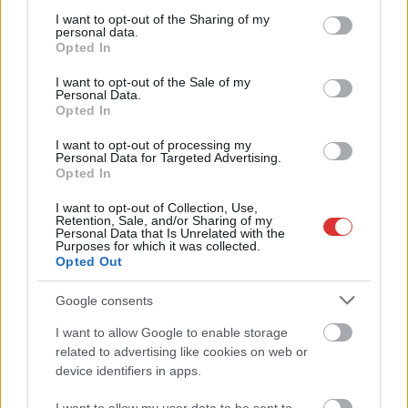
services and may gather and store information including but
not limited to your visit or usage behaviour. You may click to
I want to opt-out of the Sharing of my
Közzétették a szakértői állásfoglalást, a Fiumei úti fák
personal data.
grant or deny consent to Google and its third-party tags to
többsége szakszerűen már nem ápolható
Opted In
use your data for below specified purposes in below Google
consent section.
A MÚOSZ sajtódíjának második helyét nyerte el a Borsod24 és
I want to opt-out of the Sale of my
Personal Data.
a Paraméter közös riportfilmje a Sajó szennyezéséről
Opted In
Tánccal, zeneszóval és vásárral telik meg Jászberény, indul a
I want to opt-out of processing my
Csángó Fesztivál
Personal Data for Targeted Advertising.
Opted In
Meghosszabbított hőségriasztás és vízkorlátozások, a
mezőtúri kórházban leállt a klíma
I want to opt-out of Collection, Use,
Retention, Sale, and/or Sharing of my
Personal Data that Is Unrelated with the
Átszervezi működését az osztrák óriáscég, Szolnok is érintett
Purposes for which it was collected.
Opted Out
Tragédiába torkollott a segítségnyújtás elmulasztása, három
kisújszállási lakos ellen emeltek vádat
Google consents
Hatalmas lángok csaptak fel Szolnokon
I want to allow Google to enable storage
related to advertising like cookies on web or
Vízitraffipax a Tisza-tavon: mostantól senki sem úszhatja meg
device identifiers in apps.
a száguldozást