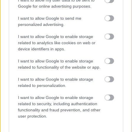
I want to allow my user data to be sent to
Szolnokra is megérkezik a nyár eddigi legkeményebb napja
Google for online advertising purposes.
Már Szolnokon is korlátozások léptek életbe a tartós hatalmas
hőség, a vízhiány és az áramtakarékosság miatt
I want to allow Google to send me
personalized advertising.
A NER kihúzta a talajt az Új Néplap alól is, immáron csak
hetilapként jelenik meg – végképp vége a nyomtatott
I want to allow Google to enable storage
sajtónak?
related to analytics like cookies on web or
device identifiers in apps.
Befejeződött a szolnoki Szentháromság-templom felújítása
I want to allow Google to enable storage
Szimfonikus köntösben tért vissza a Queen világa a fővárosba
related to functionality of the website or app.
Ilyen, amikor „fél” a Tisza – a durva csapadékhiány nagyon
I want to allow Google to enable storage
meglátszik
related to personalization.
Lehet, hogy mégis megússzuk Paks teljes leállítását, némileg
I want to allow Google to enable storage
emelkedett a vízszint (VIDEÓVAL)
related to security, including authentication
Tugyi Zétény ezüstérmet szerzett a bakui U17-es birkózó-
functionality and fraud prevention, and other
világbajnokságon
user protection.
Jászberényben is korlátozásokat vezetnek be