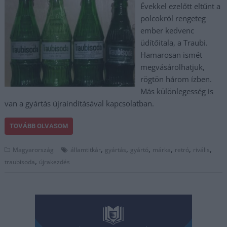
Évekkel ezelőtt eltűnt a
polcokról rengeteg
ember kedvenc
üdítőitala, a Traubi.
Hamarosan ismét
megvásárolhatjuk,
rögtön három ízben.
Más különlegesség is
van a gyártás újraindításával kapcsolatban.
TOVÁBB OLVASOM
,
,
,
,
,
,
Magyarország
államtitkár
gyártás
gyártó
márka
retró
rivális
,
traubisoda
újrakezdés