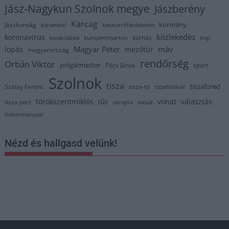
Jász-Nagykun Szolnok megye
Jászberény
Karcag
kormány
Jászkunság
karambol
katasztrófavédelem
közlekedés
koronavírus
kórház
kosárlabda
kunszentmárton
lmp
Magyar Péter
máv
lopás
mezőtúr
magyarország
rendőrség
Orbán Viktor
polgármester
Pócs János
sport
Szolnok
tisza
tiszafüred
Szalay Ferenc
tisza-tó
tiszaföldvár
törökszentmiklós
vonat
választás
tűz
tisza part
vasút
ukrajna
önkormányzat
Nézd és hallgasd velünk!