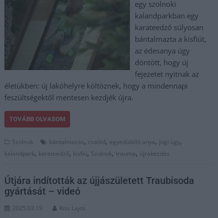
egy szolnoki
kalandparkban egy
karateedző súlyosan
bántalmazta a kisfiút,
az édesanya úgy
döntött, hogy új
fejezetet nyitnak az
életükben: új lakóhelyre költöznek, hogy a mindennapi
feszültségektől mentesen kezdjék újra.
TOVÁBB OLVASOM
,
,
,
,
Szolnok
bántalmazás
család
egyedülálló anya
jogi ügy
,
,
,
,
,
kalandpark
karateedző
kisfiú
Szolnok
trauma
újrakezdés
Útjára indították az újjászületett Traubisoda
gyártását – videó
2025.03.19.
Kiss Lajos