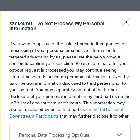
Nem szeretne lemaradni semmiről? Csak egy kattintás, és hírlevelünk a
legfrissebb információkkal és exkluzív tartalmakkal hétről hétre
postaládájába érkezik!
szol24.hu -
Do Not Process My Personal
Information
A SZOL24 legfrissebb 24 cikke
If you wish to opt-out of the sale, sharing to third parties, or
processing of your personal or sensitive information for
targeted advertising by us, please use the below opt-out
A polgármester a szolnoki cégekhez fordult: több száz
section to confirm your selection. Please note that after your
elbocsátott dolgozón segítene
opt-out request is processed you may continue seeing
interest-based ads based on personal information utilized by
Egyszer fent, egyszer lent, így festett a Duna a két évvel
us or personal information disclosed to third parties prior to
ezelőtti árvíz idején és így most – fotógyűjtemény
your opt-out. You may separately opt-out of the further
ugyanazokból a szögekből
disclosure of your personal information by third parties on the
IAB’s list of downstream participants. This information may
Ilyenek eddig a tapasztalatok a vendégektől – a hőhullám
also be disclosed by us to third parties on the
IAB’s List of
miatt ingyenes a strandolás Szolnokon
Downstream Participants
that may further disclose it to other
Nem biztató: a hétvégi kisebb felfrissülés után jövő héten
third parties.
megint visszatér a forróság, újra rekkenő hőség jön, akár 38
Please note that this website/app uses one or more Google
Personal Data Processing Opt Outs
fokokkal