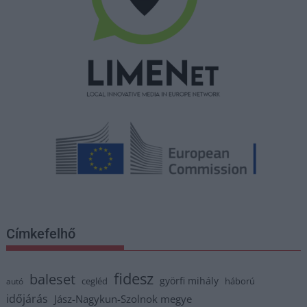
Címkefelhő
fidesz
baleset
györfi mihály
cegléd
háború
autó
időjárás
Jász-Nagykun-Szolnok megye