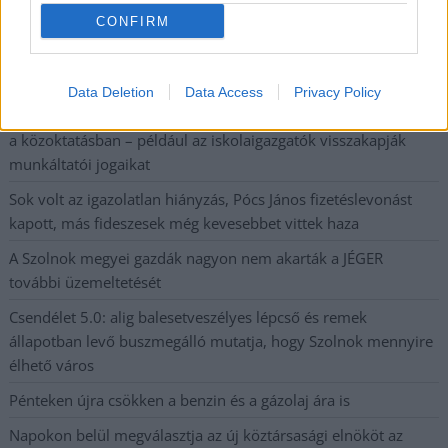
rekord is megdőlt
CONFIRM
Egy telefonhívást akart, végül rendőrök vitték el a mezőtúri
férfit
Data Deletion
Data Access
Privacy Policy
A Tisza kormány minisztere újabb nagy változásokról döntött
a közoktatásban – például az iskolaigazgatók visszakapják
munkáltatói jogaikat
Sok volt az igazolatlan hiányzás, Pócs János fizetéslevonást
kapott, más fideszesek még kevesebbet vittek haza
A Szolnok megyei gazdák nagyon nem akarták a JÉGER
további üzemeltetését
Csendélet 5.0: alig balesetveszélyes lépcső és remek
állapotban levő buszmegálló mutatja, hogy Szolnok mennyire
élhető város
Pénteken újra csökken a benzin és a gázolaj ára is
Napokon belül megválasztja az új köztársasági elnököt az