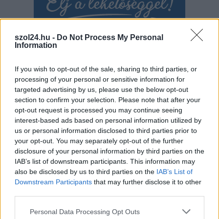
szol24.hu -
Do Not Process My Personal
Information
If you wish to opt-out of the sale, sharing to third parties, or
processing of your personal or sensitive information for
targeted advertising by us, please use the below opt-out
Hírlevél feliratkozás
section to confirm your selection. Please note that after your
opt-out request is processed you may continue seeing
Adja meg keresztnevét:
Adja
interest-based ads based on personal information utilized by
us or personal information disclosed to third parties prior to
meg e-mail címét:
your opt-out. You may separately opt-out of the further
Megismertem és elfogadom a
GDPR-szabályzat
ot
disclosure of your personal information by third parties on the
IAB’s list of downstream participants. This information may
also be disclosed by us to third parties on the
IAB’s List of
Downstream Participants
that may further disclose it to other
Nem szeretne lemaradni semmiről? Csak egy kattintás, és hírlevelünk a
third parties.
legfrissebb információkkal és exkluzív tartalmakkal hétről hétre
postaládájába érkezik!
Please note that this website/app uses one or more Google
Personal Data Processing Opt Outs