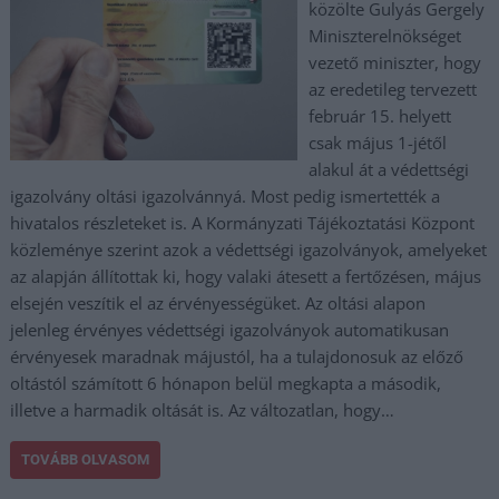
közölte Gulyás Gergely
Miniszterelnökséget
vezető miniszter, hogy
az eredetileg tervezett
február 15. helyett
csak május 1-jétől
alakul át a védettségi
igazolvány oltási igazolvánnyá. Most pedig ismertették a
hivatalos részleteket is. A Kormányzati Tájékoztatási Központ
közleménye szerint azok a védettségi igazolványok, amelyeket
az alapján állítottak ki, hogy valaki átesett a fertőzésen, május
elsején veszítik el az érvényességüket. Az oltási alapon
jelenleg érvényes védettségi igazolványok automatikusan
érvényesek maradnak májustól, ha a tulajdonosuk az előző
oltástól számított 6 hónapon belül megkapta a második,
illetve a harmadik oltását is. Az változatlan, hogy…
TOVÁBB OLVASOM