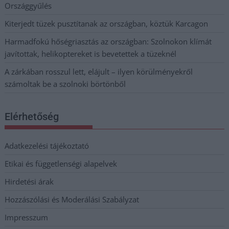
Országgyűlés
Kiterjedt tüzek pusztítanak az országban, köztük Karcagon
Harmadfokú hőségriasztás az országban: Szolnokon klímát
javítottak, helikoptereket is bevetettek a tüzeknél
A zárkában rosszul lett, elájult – ilyen körülményekről
számoltak be a szolnoki börtönből
Elérhetőség
Adatkezelési tájékoztató
Etikai és függetlenségi alapelvek
Hirdetési árak
Hozzászólási és Moderálási Szabályzat
Impresszum