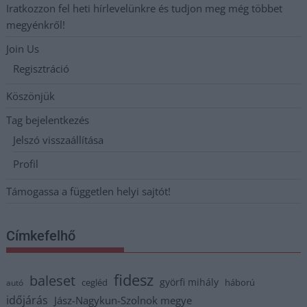
Iratkozzon fel heti hírlevelünkre és tudjon meg még többet
megyénkről!
Join Us
Regisztráció
Köszönjük
Tag bejelentkezés
Jelszó visszaállítása
Profil
Támogassa a független helyi sajtót!
Címkefelhő
fidesz
baleset
györfi mihály
cegléd
háború
autó
időjárás
Jász-Nagykun-Szolnok megye