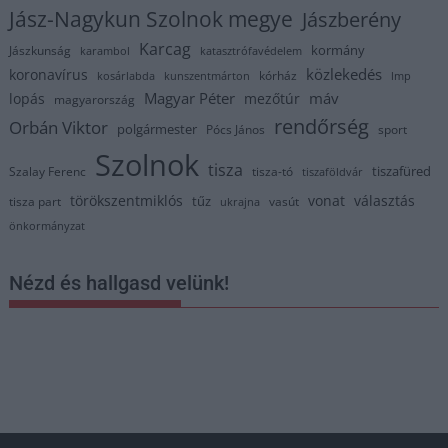
Jász-Nagykun Szolnok megye
Jászberény
Karcag
kormány
Jászkunság
karambol
katasztrófavédelem
közlekedés
koronavírus
kórház
kosárlabda
kunszentmárton
lmp
Magyar Péter
máv
lopás
mezőtúr
magyarország
rendőrség
Orbán Viktor
polgármester
Pócs János
sport
Szolnok
tisza
tiszafüred
Szalay Ferenc
tisza-tó
tiszaföldvár
törökszentmiklós
vonat
választás
tűz
tisza part
vasút
ukrajna
önkormányzat
Nézd és hallgasd velünk!