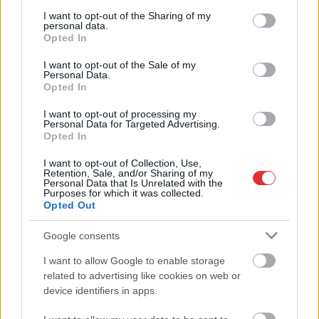
services and may gather and store information including but
not limited to your visit or usage behaviour. You may click to
I want to opt-out of the Sharing of my
personal data.
A SZOL24 legfrissebb 24 cikke
grant or deny consent to Google and its third-party tags to
Opted In
use your data for below specified purposes in below Google
consent section.
I want to opt-out of the Sale of my
A Tisza Párt Dr. Baka Andrást jelöli köztársasági elnöknek
Personal Data.
Opted In
Óriási, több mint két méteres harcsát fogott a Tiszán a 13 éves
fiú (VIDEÓVAL)
I want to opt-out of processing my
Personal Data for Targeted Advertising.
Opted In
Hétfőn kezdik, csütörtökön végeznek – lezárás miatt
fennakadásokra és pótlóbuszos közlekedésre számítsunk az
I want to opt-out of Collection, Use,
egyik Jász-Nagykun-Szolnok megyei vasútvonalon
Retention, Sale, and/or Sharing of my
Personal Data that Is Unrelated with the
Purposes for which it was collected.
Visszaszámlálás indul: -1, 0, Sziget!
Opted Out
Magyarország jobban látszik közelről – heti médiaszemle a
Google consents
független helyi sajtóból
I want to allow Google to enable storage
Már magasabb szinten is nyomoznak Szijjártó
related to advertising like cookies on web or
büntetőügyében, vesztegetés miatt 3 év letöltendőt kaphat és
device identifiers in apps.
ez csak az egyik botrány