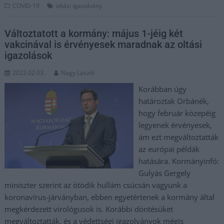
COVID-19
oltási igazolvány
Változtatott a kormány: május 1-jéig két
vakcinával is érvényesek maradnak az oltási
igazolások
2022.02.03.
Nagy László
Korábban úgy
határoztak Orbánék,
hogy február közepéig
legyenek érvényesek,
ám ezt megváltoztatták
az európai példák
hatására. Kormányinfó:
Gulyás Gergely
miniszter szerint az ötödik hullám csúcsán vagyunk a
koronavírus-járványban, ebben egyetértenek a kormány által
megkérdezett virológusok is. Korábbi döntésüket
megváltoztatták, és a védettségi igazolványok mégis