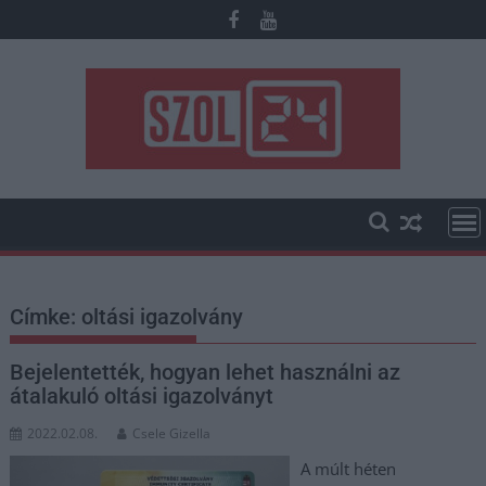
Skip
to
content
Címke:
oltási igazolvány
Bejelentették, hogyan lehet használni az
átalakuló oltási igazolványt
2022.02.08.
Csele Gizella
A múlt héten