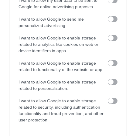
I want to allow my user data to be sent to
Problémák egész Jász-Nagykun-Szolnok megyében: egyre
Google for online advertising purposes.
több otthoni kútból fogy ki a víz
I want to allow Google to send me
Szolnokon egy kulcsfontosságú körforgalmat részlegesen
personalized advertising.
lezárnak a napokban, a közlekedés az átlagost is meghaladó
mértékben lebénul
I want to allow Google to enable storage
related to analytics like cookies on web or
Elromlott a biztosítóberendezés a ceglédi vasútvonalon,
device identifiers in apps.
alapos késések alakultak ki a menetrendhez képest,
kimaradás is előfordult
I want to allow Google to enable storage
related to functionality of the website or app.
Ön szerint hogy készül a hamisítatlan szolnoki habos isler?
Országos ellenőrzés indult a hazai akkumulátoripari
I want to allow Google to enable storage
üzemekben
related to personalization.
Az idei év leglassabb növekedését hozta a június a
I want to allow Google to enable storage
kiskereskedelemben
related to security, including authentication
functionality and fraud prevention, and other
Györfi Mihály több tucat vállalkozással egyeztetett a
user protection.
kerékpárgyár dolgozóinak megsegítéséről
41 fok fölé forrósodott az ország, Szolnokon pedig egy másik