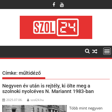
Skip
to
content
Címke:
műltidéző
Negyven év után is rejtély, ki ölte meg a
szolnoki nyolcéves N. Mariannt 1983-ban
2025.07.06.
szol24.hu
Több mint negyven