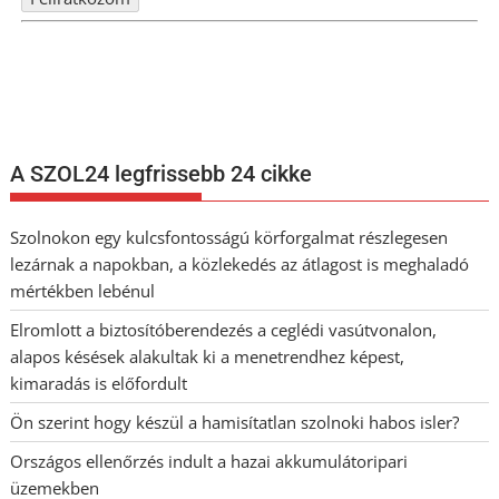
Nem szeretne lemaradni semmiről? Csak egy kattintás, és hírlevelünk a
legfrissebb információkkal és exkluzív tartalmakkal hétről hétre
postaládájába érkezik!
A SZOL24 legfrissebb 24 cikke
Szolnokon egy kulcsfontosságú körforgalmat részlegesen
lezárnak a napokban, a közlekedés az átlagost is meghaladó
mértékben lebénul
Elromlott a biztosítóberendezés a ceglédi vasútvonalon,
alapos késések alakultak ki a menetrendhez képest,
kimaradás is előfordult
Ön szerint hogy készül a hamisítatlan szolnoki habos isler?
Országos ellenőrzés indult a hazai akkumulátoripari
üzemekben