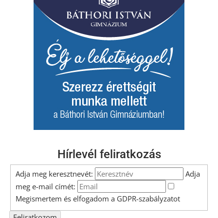
Hírlevél feliratkozás
Adja meg keresztnevét:
Adja
meg e-mail címét:
Megismertem és elfogadom a
GDPR-szabályzat
ot