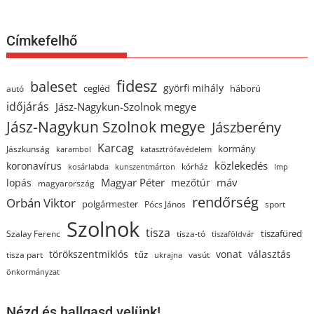
Címkefelhő
fidesz
baleset
györfi mihály
cegléd
háború
autó
időjárás
Jász-Nagykun-Szolnok megye
Jász-Nagykun Szolnok megye
Jászberény
Karcag
kormány
Jászkunság
karambol
katasztrófavédelem
közlekedés
koronavírus
kórház
kosárlabda
kunszentmárton
lmp
Magyar Péter
máv
lopás
mezőtúr
magyarország
rendőrség
Orbán Viktor
polgármester
Pócs János
sport
Szolnok
tisza
tiszafüred
Szalay Ferenc
tisza-tó
tiszaföldvár
törökszentmiklós
vonat
választás
tűz
tisza part
vasút
ukrajna
önkormányzat
Nézd és hallgasd velünk!