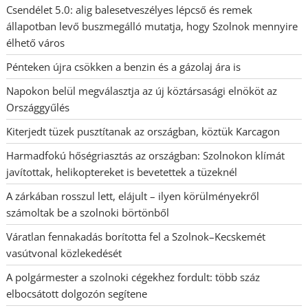
Csendélet 5.0: alig balesetveszélyes lépcső és remek
állapotban levő buszmegálló mutatja, hogy Szolnok mennyire
élhető város
Pénteken újra csökken a benzin és a gázolaj ára is
Napokon belül megválasztja az új köztársasági elnököt az
Országgyűlés
Kiterjedt tüzek pusztítanak az országban, köztük Karcagon
Harmadfokú hőségriasztás az országban: Szolnokon klímát
javítottak, helikoptereket is bevetettek a tüzeknél
A zárkában rosszul lett, elájult – ilyen körülményekről
számoltak be a szolnoki börtönből
Váratlan fennakadás borította fel a Szolnok–Kecskemét
vasútvonal közlekedését
A polgármester a szolnoki cégekhez fordult: több száz
elbocsátott dolgozón segítene