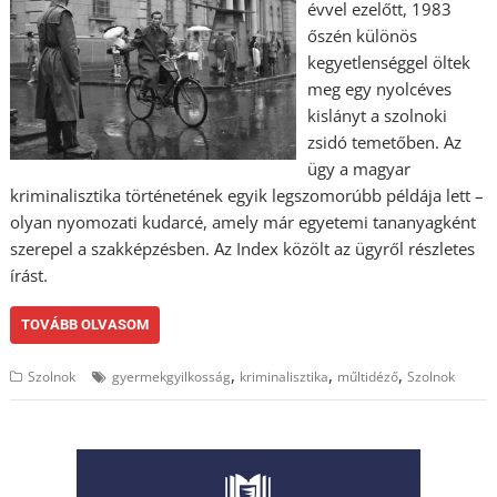
évvel ezelőtt, 1983
őszén különös
kegyetlenséggel öltek
meg egy nyolcéves
kislányt a szolnoki
zsidó temetőben. Az
ügy a magyar
kriminalisztika történetének egyik legszomorúbb példája lett –
olyan nyomozati kudarcé, amely már egyetemi tananyagként
szerepel a szakképzésben. Az Index közölt az ügyről részletes
írást.
TOVÁBB OLVASOM
,
,
,
Szolnok
gyermekgyilkosság
kriminalisztika
műltidéző
Szolnok