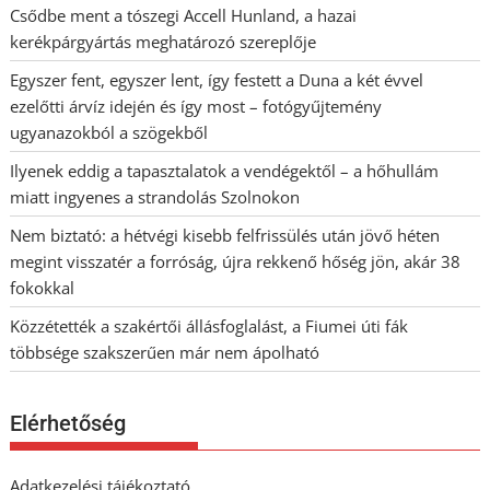
Csődbe ment a tószegi Accell Hunland, a hazai
kerékpárgyártás meghatározó szereplője
Egyszer fent, egyszer lent, így festett a Duna a két évvel
ezelőtti árvíz idején és így most – fotógyűjtemény
ugyanazokból a szögekből
Ilyenek eddig a tapasztalatok a vendégektől – a hőhullám
miatt ingyenes a strandolás Szolnokon
Nem biztató: a hétvégi kisebb felfrissülés után jövő héten
megint visszatér a forróság, újra rekkenő hőség jön, akár 38
fokokkal
Közzétették a szakértői állásfoglalást, a Fiumei úti fák
többsége szakszerűen már nem ápolható
Elérhetőség
Adatkezelési tájékoztató