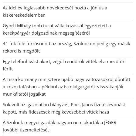
Az idei év leglassabb növekedését hozta a június a
kiskereskedelemben
Györfi Mihály több tucat vállalkozással egyeztetett a
kerékpárgyár dolgozóinak megsegítéséről
41 fok fölé forrósodott az ország, Szolnokon pedig egy másik
rekord is megdőlt
Egy telefonhívást akart, végül rendőrök vitték el a mezőtúri
férfit
A Tisza kormány minisztere újabb nagy változásokról döntött
a közoktatásban – például az iskolaigazgatók visszakapják
munkáltatói jogaikat
Sok volt az igazolatlan hiányzás, Pócs János fizetéslevonást
kapott, más fideszesek még kevesebbet vittek haza
A Szolnok megyei gazdák nagyon nem akarták a JÉGER
további üzemeltetését