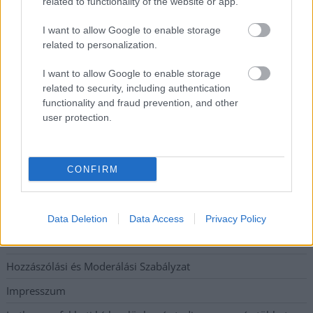
Tragédiába torkollott a segítségnyújtás elmulasztása, három
related to functionality of the website or app.
kisújszállási lakos ellen emeltek vádat
I want to allow Google to enable storage
Hatalmas lángok csaptak fel Szolnokon
related to personalization.
Vízitraffipax a Tisza-tavon: mostantól senki sem úszhatja meg
I want to allow Google to enable storage
a száguldozást
related to security, including authentication
functionality and fraud prevention, and other
Szolnokra is megérkezik a nyár eddigi legkeményebb napja
user protection.
Elérhetőség
CONFIRM
Adatkezelési tájékoztató
Etikai és függetlenségi alapelvek
Data Deletion
Data Access
Privacy Policy
Hirdetési árak
Hozzászólási és Moderálási Szabályzat
Impresszum