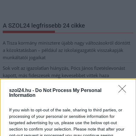
postaládájába érkezik!
A SZOL24 legfrissebb 24 cikke
A Tisza kormány minisztere újabb nagy változásokról döntött
a közoktatásban – például az iskolaigazgatók visszakapják
munkáltatói jogaikat
Sok volt az igazolatlan hiányzás, Pócs János fizetéslevonást
kapott, más fideszesek még kevesebbet vittek haza
A Szolnok megyei gazdák nagyon nem akarták a JÉGER
szol24.hu -
Do Not Process My Personal
további üzemeltetését
Information
Csendélet 5.0: alig balesetveszélyes lépcső és remek
If you wish to opt-out of the sale, sharing to third parties, or
állapotban levő buszmegálló mutatja, hogy Szolnok mennyire
processing of your personal or sensitive information for
élhető város
targeted advertising by us, please use the below opt-out
Pénteken újra csökken a benzin és a gázolaj ára is
section to confirm your selection. Please note that after your
opt-out request is processed you may continue seeing