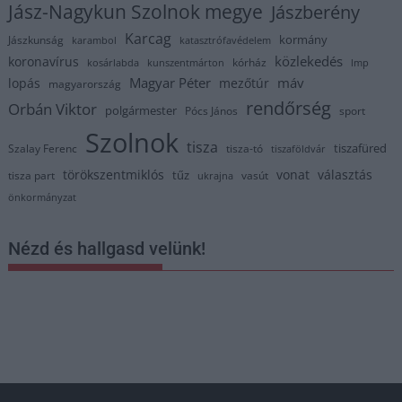
Jász-Nagykun Szolnok megye
Jászberény
Karcag
kormány
Jászkunság
karambol
katasztrófavédelem
közlekedés
koronavírus
kórház
kosárlabda
kunszentmárton
lmp
Magyar Péter
máv
lopás
mezőtúr
magyarország
rendőrség
Orbán Viktor
polgármester
Pócs János
sport
Szolnok
tisza
tiszafüred
Szalay Ferenc
tisza-tó
tiszaföldvár
törökszentmiklós
vonat
választás
tűz
tisza part
vasút
ukrajna
önkormányzat
Nézd és hallgasd velünk!