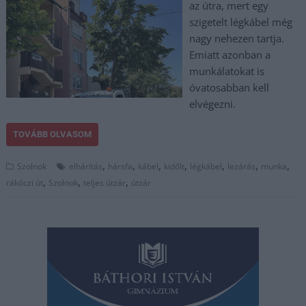
az útra, mert egy
szigetelt légkábel még
nagy nehezen tartja.
Emiatt azonban a
munkálatokat is
óvatosabban kell
elvégezni.
TOVÁBB OLVASOM
,
,
,
,
,
,
,
Szolnok
elhárítás
hársfa
kábel
kidőlt
légkábel
lezárás
munka
,
,
,
rákóczi út
Szolnok
teljes útzár
útzár