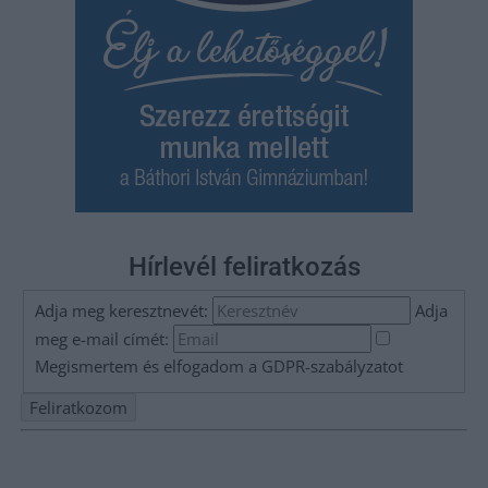
Hírlevél feliratkozás
Adja meg keresztnevét:
Adja
meg e-mail címét:
Megismertem és elfogadom a
GDPR-szabályzat
ot
Nem szeretne lemaradni semmiről? Csak egy kattintás, és hírlevelünk a
legfrissebb információkkal és exkluzív tartalmakkal hétről hétre