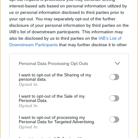
Napokon belül megválasztja az új köztársasági elnököt az
interest-based ads based on personal information utilized by
Országgyűlés
us or personal information disclosed to third parties prior to
your opt-out. You may separately opt-out of the further
Kiterjedt tüzek pusztítanak az országban, köztük Karcagon
disclosure of your personal information by third parties on the
IAB’s list of downstream participants. This information may
Harmadfokú hőségriasztás az országban: Szolnokon klímát
also be disclosed by us to third parties on the
IAB’s List of
javítottak, helikoptereket is bevetettek a tüzeknél
Downstream Participants
that may further disclose it to other
A zárkában rosszul lett, elájult – ilyen körülményekről
third parties.
számoltak be a szolnoki börtönből
Please note that this website/app uses one or more Google
Personal Data Processing Opt Outs
Váratlan fennakadás borította fel a Szolnok–Kecskemét
services and may gather and store information including but
not limited to your visit or usage behaviour. You may click to
I want to opt-out of the Sharing of my
vasútvonal közlekedését
personal data.
grant or deny consent to Google and its third-party tags to
Opted In
A polgármester a szolnoki cégekhez fordult: több száz
use your data for below specified purposes in below Google
elbocsátott dolgozón segítene
consent section.
I want to opt-out of the Sale of my
Personal Data.
Csődbe ment a tószegi Accell Hunland, a hazai
Opted In
kerékpárgyártás meghatározó szereplője
I want to opt-out of processing my
Personal Data for Targeted Advertising.
Egyszer fent, egyszer lent, így festett a Duna a két évvel
Opted In
ezelőtti árvíz idején és így most – fotógyűjtemény