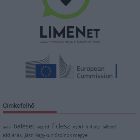
Címkefelhő
fidesz
baleset
györfi mihály
cegléd
háború
autó
időjárás
Jász-Nagykun-Szolnok megye