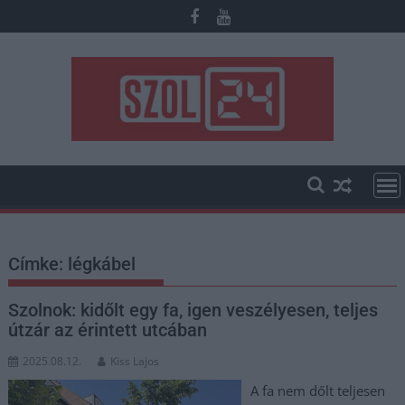
Skip
to
content
Címke:
légkábel
Szolnok: kidőlt egy fa, igen veszélyesen, teljes
útzár az érintett utcában
2025.08.12.
Kiss Lajos
A fa nem dőlt teljesen