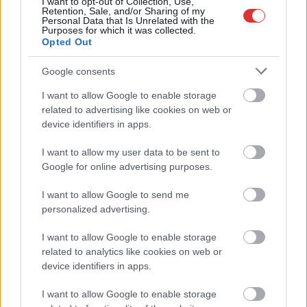
ugyanazokból a szögekből
I want to opt-out of Collection, Use,
Retention, Sale, and/or Sharing of my
Personal Data that Is Unrelated with the
Ilyenek eddig a tapasztalatok a vendégektől – a hőhullám
Purposes for which it was collected.
miatt ingyenes a strandolás Szolnokon
Opted Out
Nem biztató: a hétvégi kisebb felfrissülés után jövő héten
Google consents
megint visszatér a forróság, újra rekkenő hőség jön, akár 38
I want to allow Google to enable storage
fokokkal
related to advertising like cookies on web or
Közzétették a szakértői állásfoglalást, a Fiumei úti fák
device identifiers in apps.
többsége szakszerűen már nem ápolható
I want to allow my user data to be sent to
A MÚOSZ sajtódíjának második helyét nyerte el a Borsod24 és
Google for online advertising purposes.
a Paraméter közös riportfilmje a Sajó szennyezéséről
I want to allow Google to send me
Tánccal, zeneszóval és vásárral telik meg Jászberény, indul a
personalized advertising.
Csángó Fesztivál
I want to allow Google to enable storage
Meghosszabbított hőségriasztás és vízkorlátozások, a
related to analytics like cookies on web or
mezőtúri kórházban leállt a klíma
device identifiers in apps.
Átszervezi működését az osztrák óriáscég, Szolnok is érintett
I want to allow Google to enable storage