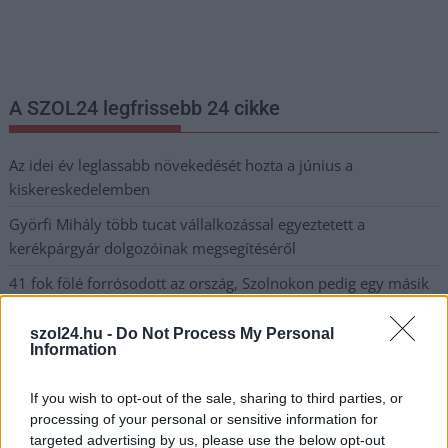
legfrissebb információkkal és exkluzív tartalmakkal hétről hétre
postaládájába érkezik!
A SZOL24 legfrissebb 24 cikke
Az idei év leglassabb növekedését hozta a június a
kiskereskedelemben
Györfi Mihály több tucat vállalkozással egyeztetett a
kerékpárgyár dolgozóinak megsegítéséről
41 fok fölé forrósodott az ország, Szolnokon pedig egy másik
rekord is megdőlt
szol24.hu -
Do Not Process My Personal
Egy telefonhívást akart, végül rendőrök vitték el a mezőtúri
Information
férfit
If you wish to opt-out of the sale, sharing to third parties, or
A Tisza kormány minisztere újabb nagy változásokról döntött
processing of your personal or sensitive information for
a közoktatásban – például az iskolaigazgatók visszakapják
targeted advertising by us, please use the below opt-out