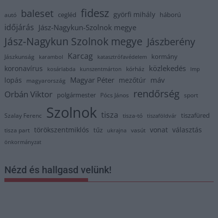
fidesz
baleset
györfi mihály
cegléd
háború
autó
időjárás
Jász-Nagykun-Szolnok megye
Jász-Nagykun Szolnok megye
Jászberény
Karcag
kormány
Jászkunság
karambol
katasztrófavédelem
közlekedés
koronavírus
kórház
kosárlabda
kunszentmárton
lmp
Magyar Péter
máv
lopás
mezőtúr
magyarország
rendőrség
Orbán Viktor
polgármester
Pócs János
sport
Szolnok
tisza
tiszafüred
Szalay Ferenc
tisza-tó
tiszaföldvár
törökszentmiklós
vonat
választás
tűz
tisza part
vasút
ukrajna
önkormányzat
Nézd és hallgasd velünk!