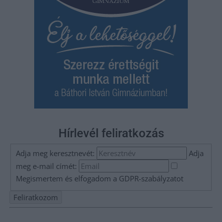
Hírlevél feliratkozás
Adja meg keresztnevét:
Adja
meg e-mail címét:
Megismertem és elfogadom a
GDPR-szabályzat
ot
Nem szeretne lemaradni semmiről? Csak egy kattintás, és hírlevelünk a