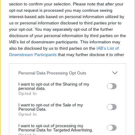
munkáltatói jogaikat
section to confirm your selection. Please note that after your
Sok volt az igazolatlan hiányzás, Pócs János fizetéslevonást
opt-out request is processed you may continue seeing
interest-based ads based on personal information utilized by
kapott, más fideszesek még kevesebbet vittek haza
us or personal information disclosed to third parties prior to
A Szolnok megyei gazdák nagyon nem akarták a JÉGER
your opt-out. You may separately opt-out of the further
további üzemeltetését
disclosure of your personal information by third parties on the
IAB’s list of downstream participants. This information may
Csendélet 5.0: alig balesetveszélyes lépcső és remek
also be disclosed by us to third parties on the
IAB’s List of
állapotban levő buszmegálló mutatja, hogy Szolnok mennyire
Downstream Participants
that may further disclose it to other
élhető város
third parties.
Pénteken újra csökken a benzin és a gázolaj ára is
Please note that this website/app uses one or more Google
Personal Data Processing Opt Outs
services and may gather and store information including but
Napokon belül megválasztja az új köztársasági elnököt az
not limited to your visit or usage behaviour. You may click to
I want to opt-out of the Sharing of my
personal data.
Országgyűlés
grant or deny consent to Google and its third-party tags to
Opted In
use your data for below specified purposes in below Google
Kiterjedt tüzek pusztítanak az országban, köztük Karcagon
consent section.
I want to opt-out of the Sale of my
Personal Data.
Harmadfokú hőségriasztás az országban: Szolnokon klímát
Opted In
javítottak, helikoptereket is bevetettek a tüzeknél
I want to opt-out of processing my
A zárkában rosszul lett, elájult – ilyen körülményekről
Personal Data for Targeted Advertising.