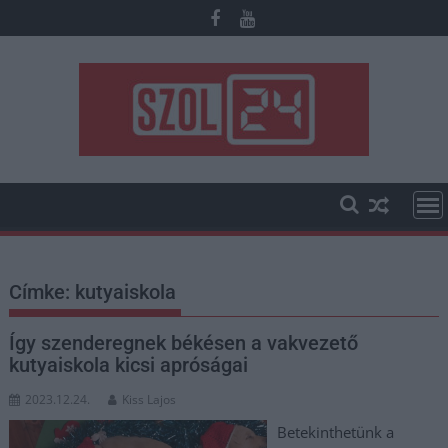
Skip
to
content
Címke:
kutyaiskola
Így szenderegnek békésen a vakvezető
kutyaiskola kicsi apróságai
2023.12.24.
Kiss Lajos
Betekinthetünk a