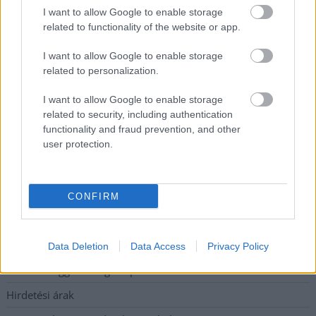
többsége szakszerűen már nem ápolható
I want to allow Google to enable storage
related to functionality of the website or app.
A MÚOSZ sajtódíjának második helyét nyerte el a Borsod24 és
a Paraméter közös riportfilmje a Sajó szennyezéséről
I want to allow Google to enable storage
related to personalization.
Tánccal, zeneszóval és vásárral telik meg Jászberény, indul a
Csángó Fesztivál
I want to allow Google to enable storage
related to security, including authentication
Meghosszabbított hőségriasztás és vízkorlátozások, a
functionality and fraud prevention, and other
mezőtúri kórházban leállt a klíma
user protection.
Átszervezi működését az osztrák óriáscég, Szolnok is érintett
CONFIRM
Elérhetőség
Adatkezelési tájékoztató
Data Deletion
Data Access
Privacy Policy
Etikai és függetlenségi alapelvek
Hirdetési árak