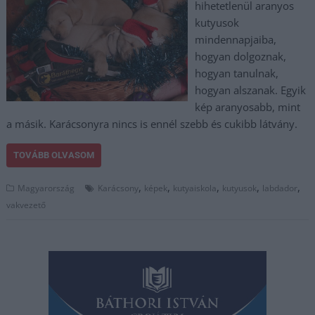
hihetetlenül aranyos
kutyusok
mindennapjaiba,
hogyan dolgoznak,
hogyan tanulnak,
hogyan alszanak. Egyik
kép aranyosabb, mint
a másik. Karácsonyra nincs is ennél szebb és cukibb látvány.
TOVÁBB OLVASOM
,
,
,
,
,
Magyarország
Karácsony
képek
kutyaiskola
kutyusok
labdador
vakvezető