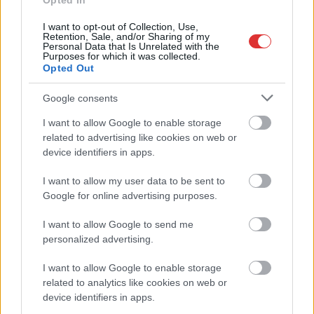
számoltak be a szolnoki börtönből
Opted In
Váratlan fennakadás borította fel a Szolnok–Kecskemét
I want to opt-out of Collection, Use,
Retention, Sale, and/or Sharing of my
vasútvonal közlekedését
Personal Data that Is Unrelated with the
Purposes for which it was collected.
A polgármester a szolnoki cégekhez fordult: több száz
Opted Out
elbocsátott dolgozón segítene
Google consents
Csődbe ment a tószegi Accell Hunland, a hazai
I want to allow Google to enable storage
kerékpárgyártás meghatározó szereplője
related to advertising like cookies on web or
Egyszer fent, egyszer lent, így festett a Duna a két évvel
device identifiers in apps.
ezelőtti árvíz idején és így most – fotógyűjtemény
I want to allow my user data to be sent to
ugyanazokból a szögekből
Google for online advertising purposes.
Ilyenek eddig a tapasztalatok a vendégektől – a hőhullám
miatt ingyenes a strandolás Szolnokon
I want to allow Google to send me
personalized advertising.
Nem biztató: a hétvégi kisebb felfrissülés után jövő héten
megint visszatér a forróság, újra rekkenő hőség jön, akár 38
I want to allow Google to enable storage
fokokkal
related to analytics like cookies on web or
device identifiers in apps.
Közzétették a szakértői állásfoglalást, a Fiumei úti fák