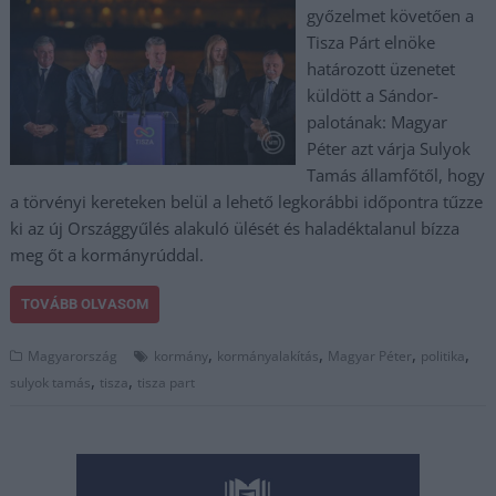
győzelmet követően a
Tisza Párt elnöke
határozott üzenetet
küldött a Sándor-
palotának: Magyar
Péter azt várja Sulyok
Tamás államfőtől, hogy
a törvényi kereteken belül a lehető legkorábbi időpontra tűzze
ki az új Országgyűlés alakuló ülését és haladéktalanul bízza
meg őt a kormányrúddal.
TOVÁBB OLVASOM
,
,
,
,
Magyarország
kormány
kormányalakítás
Magyar Péter
politika
,
,
sulyok tamás
tisza
tisza part