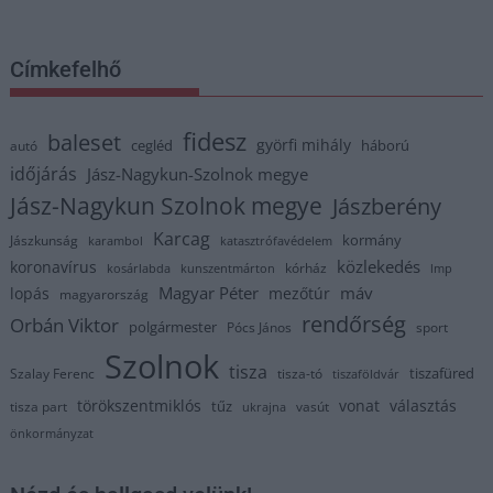
Címkefelhő
fidesz
baleset
györfi mihály
cegléd
háború
autó
időjárás
Jász-Nagykun-Szolnok megye
Jász-Nagykun Szolnok megye
Jászberény
Karcag
kormány
Jászkunság
karambol
katasztrófavédelem
közlekedés
koronavírus
kórház
kosárlabda
kunszentmárton
lmp
Magyar Péter
máv
lopás
mezőtúr
magyarország
rendőrség
Orbán Viktor
polgármester
Pócs János
sport
Szolnok
tisza
tiszafüred
Szalay Ferenc
tisza-tó
tiszaföldvár
törökszentmiklós
vonat
választás
tűz
tisza part
vasút
ukrajna
önkormányzat