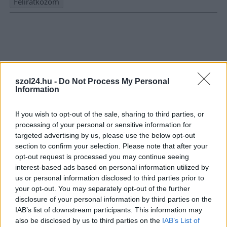
Nem szeretne lemaradni semmiről? Csak egy kattintás, és hírlevelünk a
legfrissebb információkkal és exkluzív tartalmakkal hétről hétre
postaládájába érkezik!
A SZOL24 legfrissebb 24 cikke
szol24.hu -
Do Not Process My Personal
Information
Problémák egész Jász-Nagykun-Szolnok megyében: egyre
If you wish to opt-out of the sale, sharing to third parties, or
több otthoni kútból fogy ki a víz
processing of your personal or sensitive information for
targeted advertising by us, please use the below opt-out
Már magasabb szinten is nyomoznak Szijjártó
section to confirm your selection. Please note that after your
büntetőügyében, vesztegetés miatt 3 év letöltendőt kaphat és
opt-out request is processed you may continue seeing
ez csak az egyik botrány
interest-based ads based on personal information utilized by
us or personal information disclosed to third parties prior to
Szolnokon egy kulcsfontosságú körforgalmat részlegesen
your opt-out. You may separately opt-out of the further
lezárnak a napokban, a közlekedés az átlagost is meghaladó
disclosure of your personal information by third parties on the
mértékben lebénul
IAB’s list of downstream participants. This information may
also be disclosed by us to third parties on the
IAB’s List of
Elromlott a biztosítóberendezés a ceglédi vasútvonalon,