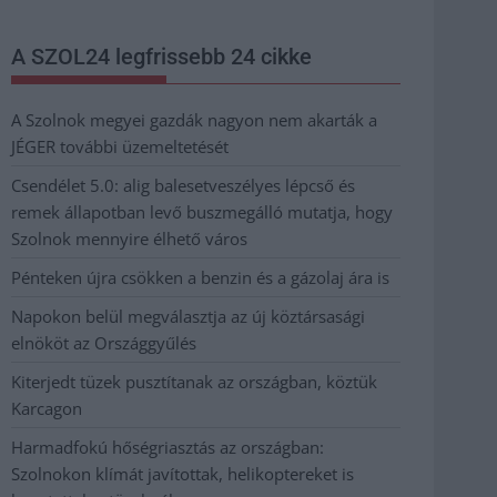
A SZOL24 legfrissebb 24 cikke
A Szolnok megyei gazdák nagyon nem akarták a
JÉGER további üzemeltetését
Csendélet 5.0: alig balesetveszélyes lépcső és
remek állapotban levő buszmegálló mutatja, hogy
Szolnok mennyire élhető város
Pénteken újra csökken a benzin és a gázolaj ára is
Napokon belül megválasztja az új köztársasági
elnököt az Országgyűlés
Kiterjedt tüzek pusztítanak az országban, köztük
Karcagon
Harmadfokú hőségriasztás az országban:
Szolnokon klímát javítottak, helikoptereket is