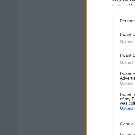
in below Go
Persona
I want t
Opted 
I want t
Opted 
I want 
Advertis
Opted 
I want t
of my P
was col
Opted 
Google 
I want t