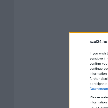
szol24.hu
If you wish 
sensitive in
confirm you
continue se
information 
further disc
participants
Downstream 
Please note
information 
deny consent