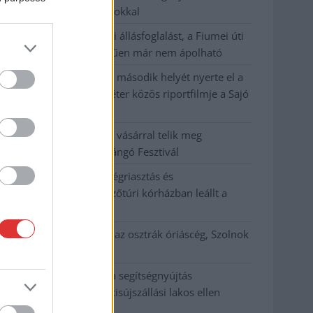
hőség jön, akár 38 fokokkal
Közzétették a szakértői állásfoglalást, a Fiumei úti
fák többsége szakszerűen már nem ápolható
A MÚOSZ sajtódíjának második helyét nyerte el a
Borsod24 és a Paraméter közös riportfilmje a Sajó
szennyezéséről
Tánccal, zeneszóval és vásárral telik meg
Jászberény, indul a Csángó Fesztivál
Meghosszabbított hőségriasztás és
vízkorlátozások, a mezőtúri kórházban leállt a
klíma
Átszervezi működését az osztrák óriáscég, Szolnok
is érintett
Tragédiába torkollott a segítségnyújtás
elmulasztása, három kisújszállási lakos ellen
emeltek vádat