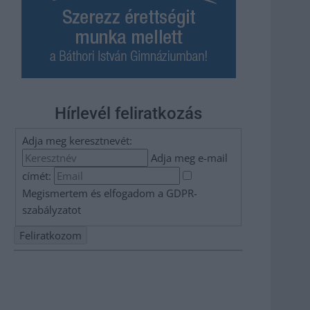
Hírlevél feliratkozás
Adja meg keresztnevét:
Adja meg e-mail
címét:
Megismertem és elfogadom a
GDPR-
szabályzat
ot
Nem szeretne lemaradni semmiről? Csak egy kattintás, és
hírlevelünk a legfrissebb információkkal és exkluzív
tartalmakkal hétről hétre postaládájába érkezik!