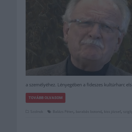
a személyéhez. Lényegében a fideszes kultúrharc el
TOVÁBB OLVASOM
,
,
,
Szolnok
Balázs Péter
barabás botond
kiss józsef
szigl