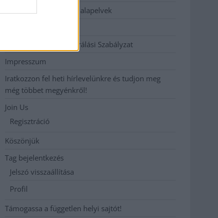
Etikai és függetlenségi alapelvek
Hirdetési árak
Hozzászólási és Moderálási Szabályzat
Impresszum
Iratkozzon fel heti hírlevelünkre és tudjon meg
még többet megyénkről!
Join Us
Regisztráció
Köszönjük
Tag bejelentkezés
Jelszó visszaállítása
Profil
Támogassa a független helyi sajtót!