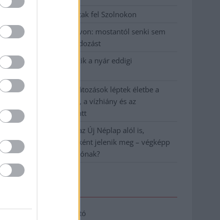
Hatalmas lángok csaptak fel Szolnokon
Vízitraffipax a Tisza-tavon: mostantól senki sem
úszhatja meg a száguldozást
Szolnokra is megérkezik a nyár eddigi
legkeményebb napja
Már Szolnokon is korlátozások léptek életbe a
tartós hatalmas hőség, a vízhiány és az
áramtakarékosság miatt
A NER kihúzta a talajt az Új Néplap alól is,
immáron csak hetilapként jelenik meg – végképp
vége a nyomtatott sajtónak?
Elérhetőség
Adatkezelési tájékoztató