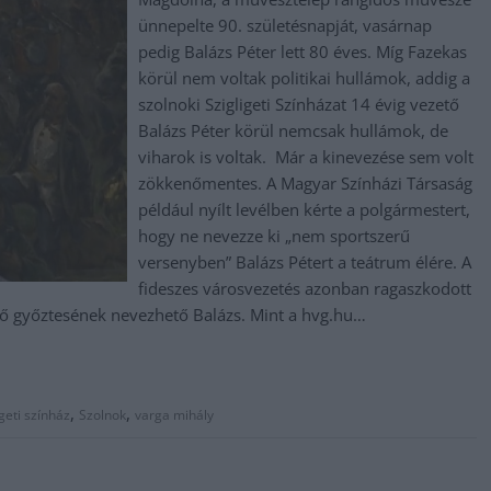
ünnepelte 90. születésnapját, vasárnap
pedig Balázs Péter lett 80 éves. Míg Fazekas
körül nem voltak politikai hullámok, addig a
szolnoki Szigligeti Színházat 14 évig vezető
Balázs Péter körül nemcsak hullámok, de
viharok is voltak. Már a kinevezése sem volt
zökkenőmentes. A Magyar Színházi Társaság
például nyílt levélben kérte a polgármestert,
hogy ne nevezze ki „nem sportszerű
versenyben” Balázs Pétert a teátrum élére. A
fideszes városvezetés azonban ragaszkodott
ső győztesének nevezhető Balázs. Mint a hvg.hu…
,
,
igeti színház
Szolnok
varga mihály