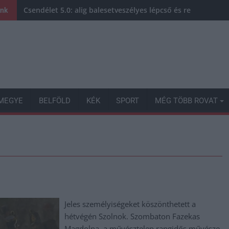
Csendélet 5.0: alig balesetveszélyes lépcső és remek álla
ink
MEGYE
BELFÖLD
KÉK
SPORT
MÉG TÖBB ROVAT
Jeles személyiségeket köszönthetett a
hétvégén Szolnok. Szombaton Fazekas
Magdolna, a művésztelep rangidős művésze