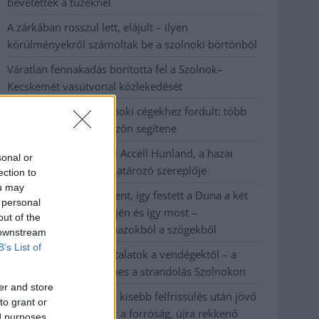
bevetettek a tüzeknél
A zárkában rosszul lett, elájult – ilyen
körülményekről számoltak be a szolnoki börtönből
Váratlan fennakadás borította fel a Szolnok–
Kecskemét vasútvonal közlekedését
A polgármester a szolnoki cégekhez fordult: több
száz elbocsátott dolgozón segítene
Csődbe ment a tószegi Accell Hunland, a hazai
sonal or
kerékpárgyártás meghatározó szereplője
ection to
ou may
Egyszer fent, egyszer lent, így festett a Duna a két
 personal
évvel ezelőtti árvíz idején és így most –
out of the
fotógyűjtemény ugyanazokból a szögekből
 downstream
B’s List of
Ilyenek eddig a tapasztalatok a vendégektől – a
hőhullám miatt ingyenes a strandolás Szolnokon
er and store
Nem biztató: a hétvégi kisebb felfrissülés után jövő
to grant or
héten megint visszatér a forróság, újra rekkenő
ed purposes