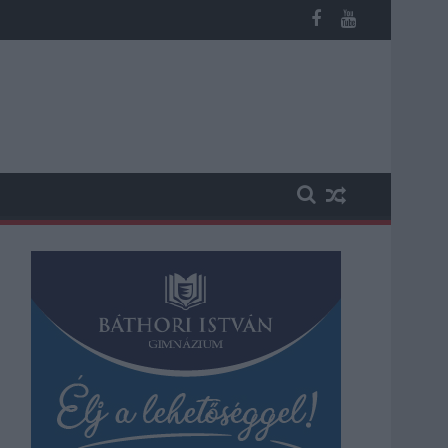
potban levő buszmegálló mutatja, hogy Szolnok mennyire élhető v