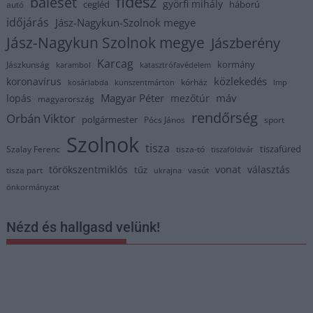
fidesz
baleset
györfi mihály
cegléd
háború
autó
időjárás
Jász-Nagykun-Szolnok megye
Jász-Nagykun Szolnok megye
Jászberény
Karcag
kormány
Jászkunság
karambol
katasztrófavédelem
közlekedés
koronavírus
kórház
kosárlabda
kunszentmárton
lmp
Magyar Péter
máv
lopás
mezőtúr
magyarország
rendőrség
Orbán Viktor
polgármester
Pócs János
sport
Szolnok
tisza
tiszafüred
Szalay Ferenc
tisza-tó
tiszaföldvár
törökszentmiklós
vonat
választás
tűz
tisza part
vasút
ukrajna
önkormányzat
Nézd és hallgasd velünk!