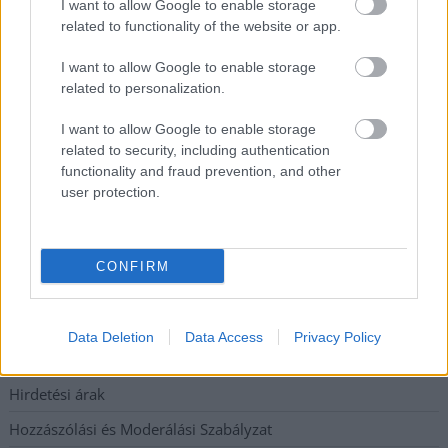
I want to allow Google to enable storage
Átszervezi működését az osztrák óriáscég, Szolnok is érintett
related to functionality of the website or app.
Tragédiába torkollott a segítségnyújtás elmulasztása, három
I want to allow Google to enable storage
kisújszállási lakos ellen emeltek vádat
related to personalization.
Hatalmas lángok csaptak fel Szolnokon
I want to allow Google to enable storage
Vízitraffipax a Tisza-tavon: mostantól senki sem úszhatja meg
related to security, including authentication
a száguldozást
functionality and fraud prevention, and other
user protection.
Szolnokra is megérkezik a nyár eddigi legkeményebb napja
Elérhetőség
CONFIRM
Adatkezelési tájékoztató
Data Deletion
Data Access
Privacy Policy
Etikai és függetlenségi alapelvek
Hirdetési árak
Hozzászólási és Moderálási Szabályzat