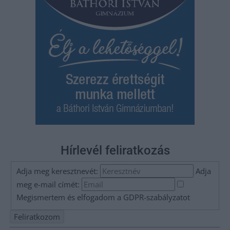
Hírlevél feliratkozás
Adja meg keresztnevét:
Adja
meg e-mail címét:
Megismertem és elfogadom a
GDPR-szabályzat
ot