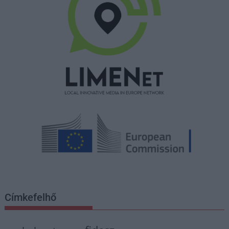
Címkefelhő