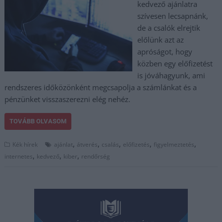
kedvező ajánlatra
szívesen lecsapnánk,
de a csalók elrejtik
előlünk azt az
apróságot, hogy
közben egy előfizetést
is jóváhagyunk, ami
rendszeres időközönként megcsapolja a számlánkat és a
pénzünket visszaszerezni elég nehéz.
TOVÁBB OLVASOM
,
,
,
,
,
Kék hírek
ajánlat
átverés
csalás
előfizetés
figyelmeztetés
,
,
,
internetes
kedvező
kiber
rendőrség