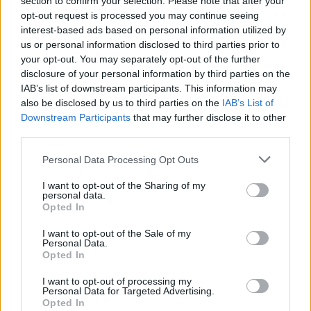
section to confirm your selection. Please note that after your
opt-out request is processed you may continue seeing
Pénteken újra csökken a benzin és a gázolaj ára is
interest-based ads based on personal information utilized by
Napokon belül megválasztja az új köztársasági elnököt az
us or personal information disclosed to third parties prior to
Országgyűlés
your opt-out. You may separately opt-out of the further
disclosure of your personal information by third parties on the
Kiterjedt tüzek pusztítanak az országban, köztük Karcagon
IAB’s list of downstream participants. This information may
also be disclosed by us to third parties on the
IAB’s List of
Harmadfokú hőségriasztás az országban: Szolnokon klímát
Downstream Participants
that may further disclose it to other
javítottak, helikoptereket is bevetettek a tüzeknél
third parties.
A zárkában rosszul lett, elájult – ilyen körülményekről
Please note that this website/app uses one or more Google
Personal Data Processing Opt Outs
számoltak be a szolnoki börtönből
services and may gather and store information including but
not limited to your visit or usage behaviour. You may click to
I want to opt-out of the Sharing of my
Váratlan fennakadás borította fel a Szolnok–Kecskemét
personal data.
grant or deny consent to Google and its third-party tags to
vasútvonal közlekedését
Opted In
use your data for below specified purposes in below Google
A polgármester a szolnoki cégekhez fordult: több száz
consent section.
I want to opt-out of the Sale of my
Personal Data.
elbocsátott dolgozón segítene
Opted In
Csődbe ment a tószegi Accell Hunland, a hazai
I want to opt-out of processing my
kerékpárgyártás meghatározó szereplője
Personal Data for Targeted Advertising.
Opted In