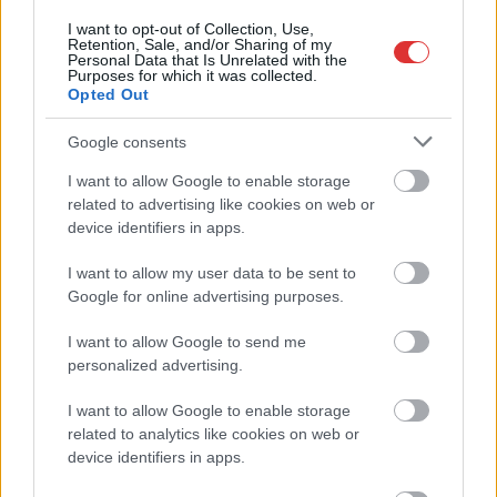
Egyszer fent, egyszer lent, így festett a Duna a két évvel
ezelőtti árvíz idején és így most – fotógyűjtemény
I want to opt-out of Collection, Use,
Retention, Sale, and/or Sharing of my
ugyanazokból a szögekből
Personal Data that Is Unrelated with the
Purposes for which it was collected.
Ilyenek eddig a tapasztalatok a vendégektől – a hőhullám
Opted Out
miatt ingyenes a strandolás Szolnokon
Google consents
Nem biztató: a hétvégi kisebb felfrissülés után jövő héten
I want to allow Google to enable storage
megint visszatér a forróság, újra rekkenő hőség jön, akár 38
related to advertising like cookies on web or
fokokkal
device identifiers in apps.
Közzétették a szakértői állásfoglalást, a Fiumei úti fák
I want to allow my user data to be sent to
többsége szakszerűen már nem ápolható
Google for online advertising purposes.
A MÚOSZ sajtódíjának második helyét nyerte el a Borsod24 és
a Paraméter közös riportfilmje a Sajó szennyezéséről
I want to allow Google to send me
personalized advertising.
Tánccal, zeneszóval és vásárral telik meg Jászberény, indul a
Csángó Fesztivál
I want to allow Google to enable storage
related to analytics like cookies on web or
Meghosszabbított hőségriasztás és vízkorlátozások, a
device identifiers in apps.
mezőtúri kórházban leállt a klíma