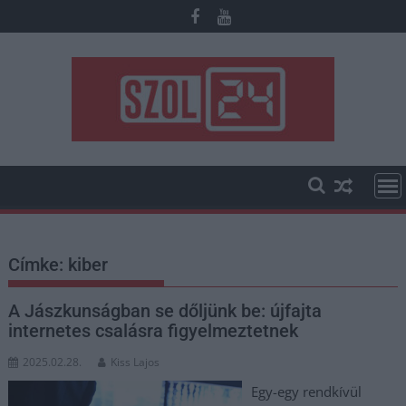
Skip
to
content
Címke:
kiber
A Jászkunságban se dőljünk be: újfajta
internetes csalásra figyelmeztetnek
2025.02.28.
Kiss Lajos
Egy-egy rendkívül