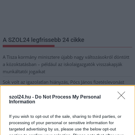
Nem szeretne lemaradni semmiről? Csak egy kattintás, és hírlevelünk a
legfrissebb információkkal és exkluzív tartalmakkal hétről hétre
postaládájába érkezik!
A SZOL24 legfrissebb 24 cikke
A Tisza kormány minisztere újabb nagy változásokról döntött
a közoktatásban – például az iskolaigazgatók visszakapják
munkáltatói jogaikat
Sok volt az igazolatlan hiányzás, Pócs János fizetéslevonást
kapott, más fideszesek még kevesebbet vittek haza
szol24.hu -
Do Not Process My Personal
A Szolnok megyei gazdák nagyon nem akarták a JÉGER
Information
további üzemeltetését
If you wish to opt-out of the sale, sharing to third parties, or
Csendélet 5.0: alig balesetveszélyes lépcső és remek
processing of your personal or sensitive information for
állapotban levő buszmegálló mutatja, hogy Szolnok mennyire
targeted advertising by us, please use the below opt-out
élhető város