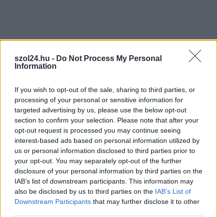
legfrissebb információkkal és exkluzív tartalmakkal hétről hétre
postaládájába érkezik!
A SZOL24 legfrissebb 24 cikke
szol24.hu -
Do Not Process My Personal
Information
Óriási, több mint két méteres harcsát fogott a Tiszán a 13 éves
If you wish to opt-out of the sale, sharing to third parties, or
fiú (VIDEÓVAL)
processing of your personal or sensitive information for
Hétfőn kezdik, csütörtökön végeznek – lezárás miatt
targeted advertising by us, please use the below opt-out
fennakadásokra és pótlóbuszos közlekedésre számítsunk az
section to confirm your selection. Please note that after your
opt-out request is processed you may continue seeing
egyik Jász-Nagykun-Szolnok megyei vasútvonalon
interest-based ads based on personal information utilized by
Visszaszámlálás indul: -1, 0, Sziget!
us or personal information disclosed to third parties prior to
your opt-out. You may separately opt-out of the further
Magyarország jobban látszik közelről – heti médiaszemle a
disclosure of your personal information by third parties on the
független helyi sajtóból
IAB’s list of downstream participants. This information may
also be disclosed by us to third parties on the
IAB’s List of
Már magasabb szinten is nyomoznak Szijjártó
Downstream Participants
that may further disclose it to other
büntetőügyében, vesztegetés miatt 3 év letöltendőt kaphat és
third parties.