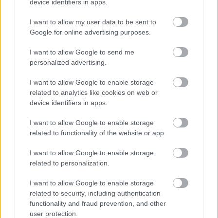
device identifiers in apps.
41 fok fölé forrósodott az ország, Szolnokon pedig egy másik
I want to allow my user data to be sent to
rekord is megdőlt
Google for online advertising purposes.
Egy telefonhívást akart, végül rendőrök vitték el a mezőtúri
férfit
I want to allow Google to send me
personalized advertising.
A Tisza kormány minisztere újabb nagy változásokról döntött
a közoktatásban – például az iskolaigazgatók visszakapják
I want to allow Google to enable storage
munkáltatói jogaikat
related to analytics like cookies on web or
device identifiers in apps.
Sok volt az igazolatlan hiányzás, Pócs János fizetéslevonást
kapott, más fideszesek még kevesebbet vittek haza
I want to allow Google to enable storage
related to functionality of the website or app.
A Szolnok megyei gazdák nagyon nem akarták a JÉGER
további üzemeltetését
I want to allow Google to enable storage
related to personalization.
Csendélet 5.0: alig balesetveszélyes lépcső és remek
állapotban levő buszmegálló mutatja, hogy Szolnok mennyire
I want to allow Google to enable storage
élhető város
related to security, including authentication
functionality and fraud prevention, and other
Pénteken újra csökken a benzin és a gázolaj ára is
user protection.