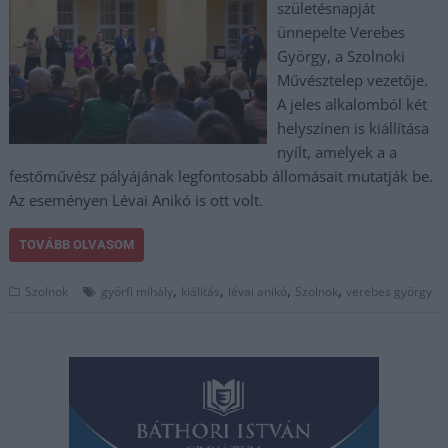
születésnapját
ünnepelte Verebes
György, a Szolnoki
Művésztelep vezetője.
A jeles alkalomból két
helyszínen is kiállítása
nyílt, amelyek a a
festőművész pályájának legfontosabb állomásait mutatják be.
Az eseményen Lévai Anikó is ott volt.
TOVÁBB OLVASOM
,
,
,
,
Szolnok
györfi mihály
kiálítás
lévai anikó
Szolnok
verebes györgy