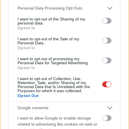
ez csak az egyik botrány
Please note that this website/app uses one or more Google
Personal Data Processing Opt Outs
Problémák egész Jász-Nagykun-Szolnok megyében: egyre
services and may gather and store information including but
több otthoni kútból fogy ki a víz
not limited to your visit or usage behaviour. You may click to
I want to opt-out of the Sharing of my
personal data.
grant or deny consent to Google and its third-party tags to
Szolnokon egy kulcsfontosságú körforgalmat részlegesen
Opted In
use your data for below specified purposes in below Google
lezárnak a napokban, a közlekedés az átlagost is meghaladó
consent section.
I want to opt-out of the Sale of my
mértékben lebénul
Personal Data.
Opted In
Elromlott a biztosítóberendezés a ceglédi vasútvonalon,
alapos késések alakultak ki a menetrendhez képest,
I want to opt-out of processing my
Personal Data for Targeted Advertising.
kimaradás is előfordult
Opted In
Ön szerint hogy készül a hamisítatlan szolnoki habos isler?
I want to opt-out of Collection, Use,
Retention, Sale, and/or Sharing of my
Országos ellenőrzés indult a hazai akkumulátoripari
Personal Data that Is Unrelated with the
Purposes for which it was collected.
üzemekben
Opted Out
Az idei év leglassabb növekedését hozta a június a
Google consents
kiskereskedelemben
I want to allow Google to enable storage
Györfi Mihály több tucat vállalkozással egyeztetett a
related to advertising like cookies on web or
kerékpárgyár dolgozóinak megsegítéséről