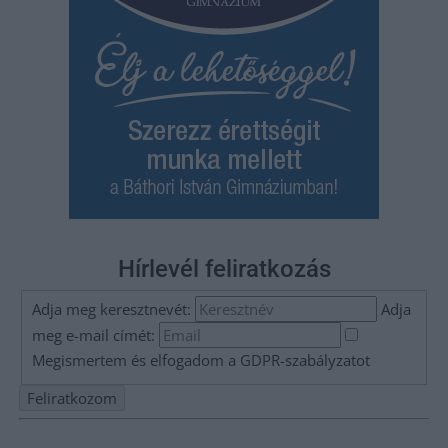
Hírlevél feliratkozás
Adja meg keresztnevét:
Adja
meg e-mail címét:
Megismertem és elfogadom a
GDPR-szabályzat
ot
Nem szeretne lemaradni semmiről? Csak egy kattintás, és hírlevelünk a