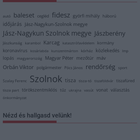
fidesz
baleset
györfi mihály
cegléd
háború
autó
időjárás
Jász-Nagykun-Szolnok megye
Jász-Nagykun Szolnok megye
Jászberény
Karcag
kormány
Jászkunság
karambol
katasztrófavédelem
közlekedés
koronavírus
kórház
kosárlabda
kunszentmárton
lmp
Magyar Péter
máv
lopás
mezőtúr
magyarország
rendőrség
Orbán Viktor
polgármester
Pócs János
sport
Szolnok
tisza
tiszafüred
Szalay Ferenc
tisza-tó
tiszaföldvár
törökszentmiklós
vonat
választás
tűz
tisza part
vasút
ukrajna
önkormányzat
Nézd és hallgasd velünk!