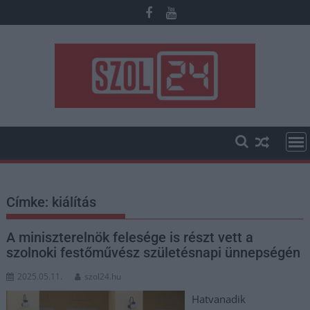
Skip
to
content
Címke:
kiálítás
A miniszterelnök felesége is részt vett a
szolnoki festőművész születésnapi ünnepségén
2025.05.11.
szol24.hu
Hatvanadik