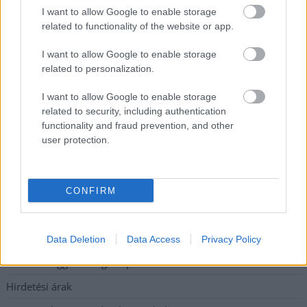
mezőtúri kórházban leállt a klíma
I want to allow Google to enable storage
Átszervezi működését az osztrák óriáscég, Szolnok is érintett
related to functionality of the website or app.
Tragédiába torkollott a segítségnyújtás elmulasztása, három
I want to allow Google to enable storage
kisújszállási lakos ellen emeltek vádat
related to personalization.
Hatalmas lángok csaptak fel Szolnokon
I want to allow Google to enable storage
related to security, including authentication
Vízitraffipax a Tisza-tavon: mostantól senki sem úszhatja meg
functionality and fraud prevention, and other
a száguldozást
user protection.
Szolnokra is megérkezik a nyár eddigi legkeményebb napja
CONFIRM
Elérhetőség
Adatkezelési tájékoztató
Data Deletion
Data Access
Privacy Policy
Etikai és függetlenségi alapelvek
Hirdetési árak