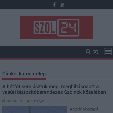
Skip
to
content
Címke:
katonatelep
A hétfőt sem úsztuk meg: meghibásodott a
vasúti biztosítóberendezés Szolnok közelében
2026.02.23.
Kiss Lajos
A Szolnok-Szajol