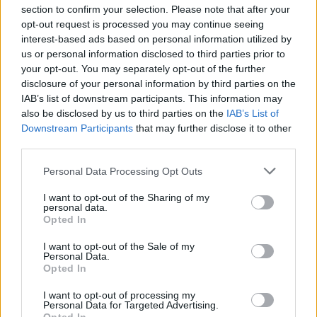
élhető város
section to confirm your selection. Please note that after your
opt-out request is processed you may continue seeing
Pénteken újra csökken a benzin és a gázolaj ára is
interest-based ads based on personal information utilized by
us or personal information disclosed to third parties prior to
Napokon belül megválasztja az új köztársasági elnököt az
your opt-out. You may separately opt-out of the further
Országgyűlés
disclosure of your personal information by third parties on the
IAB’s list of downstream participants. This information may
Kiterjedt tüzek pusztítanak az országban, köztük Karcagon
also be disclosed by us to third parties on the
IAB’s List of
Harmadfokú hőségriasztás az országban: Szolnokon klímát
Downstream Participants
that may further disclose it to other
javítottak, helikoptereket is bevetettek a tüzeknél
third parties.
A zárkában rosszul lett, elájult – ilyen körülményekről
Please note that this website/app uses one or more Google
Personal Data Processing Opt Outs
services and may gather and store information including but
számoltak be a szolnoki börtönből
not limited to your visit or usage behaviour. You may click to
I want to opt-out of the Sharing of my
personal data.
Váratlan fennakadás borította fel a Szolnok–Kecskemét
grant or deny consent to Google and its third-party tags to
Opted In
vasútvonal közlekedését
use your data for below specified purposes in below Google
consent section.
I want to opt-out of the Sale of my
A polgármester a szolnoki cégekhez fordult: több száz
Personal Data.
elbocsátott dolgozón segítene
Opted In
Csődbe ment a tószegi Accell Hunland, a hazai
I want to opt-out of processing my
Personal Data for Targeted Advertising.
kerékpárgyártás meghatározó szereplője