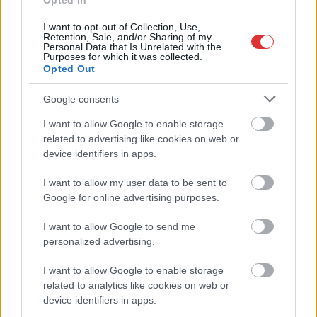
Opted In
Egyszer fent, egyszer lent, így festett a Duna a két évvel
I want to opt-out of Collection, Use,
ezelőtti árvíz idején és így most – fotógyűjtemény
Retention, Sale, and/or Sharing of my
Personal Data that Is Unrelated with the
ugyanazokból a szögekből
Purposes for which it was collected.
Opted Out
Ilyenek eddig a tapasztalatok a vendégektől – a hőhullám
miatt ingyenes a strandolás Szolnokon
Google consents
Nem biztató: a hétvégi kisebb felfrissülés után jövő héten
I want to allow Google to enable storage
megint visszatér a forróság, újra rekkenő hőség jön, akár 38
related to advertising like cookies on web or
fokokkal
device identifiers in apps.
Közzétették a szakértői állásfoglalást, a Fiumei úti fák
I want to allow my user data to be sent to
többsége szakszerűen már nem ápolható
Google for online advertising purposes.
A MÚOSZ sajtódíjának második helyét nyerte el a Borsod24 és
I want to allow Google to send me
a Paraméter közös riportfilmje a Sajó szennyezéséről
personalized advertising.
Tánccal, zeneszóval és vásárral telik meg Jászberény, indul a
I want to allow Google to enable storage
Csángó Fesztivál
related to analytics like cookies on web or
device identifiers in apps.
Meghosszabbított hőségriasztás és vízkorlátozások, a