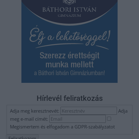
Hírlevél feliratkozás
Adja meg keresztnevét:
Adja
meg e-mail címét:
Megismertem és elfogadom a
GDPR-szabályzat
ot