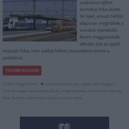
szakaszon újfent
technikai hiba ütötte
fel fejét, emiatt hétfőn
alaposan megnőttek a
vonatok menetidői.
Amint megjavították,
délután jött az újabb
műszaki hiba, nem sokkal kellett messzebbre menni a
javításhoz.
TOVÁBB OLVASOM
,
,
JNSZ megyei hírek
biztosítóberendezés
cegléd
Jász-Nagykun
,
,
,
,
,
Szolnok megye
katonatelep
késés
meghibásodott
menetrend
műszaki
,
,
,
,
,
hiba
Szolnok
tönkrement
Újszász
vasút
vonat