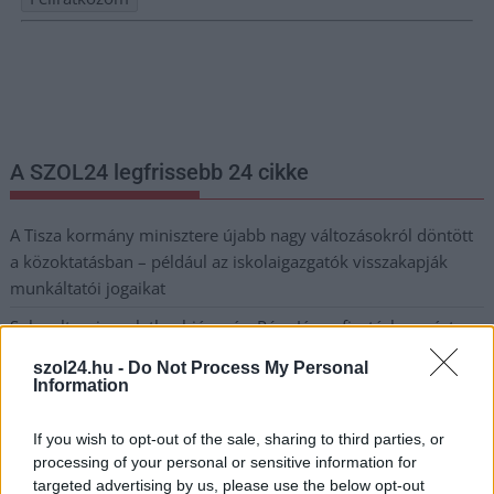
Nem szeretne lemaradni semmiről? Csak egy kattintás, és hírlevelünk a
legfrissebb információkkal és exkluzív tartalmakkal hétről hétre
postaládájába érkezik!
A SZOL24 legfrissebb 24 cikke
A Tisza kormány minisztere újabb nagy változásokról döntött
a közoktatásban – például az iskolaigazgatók visszakapják
munkáltatói jogaikat
Sok volt az igazolatlan hiányzás, Pócs János fizetéslevonást
kapott, más fideszesek még kevesebbet vittek haza
szol24.hu -
Do Not Process My Personal
Information
A Szolnok megyei gazdák nagyon nem akarták a JÉGER
további üzemeltetését
If you wish to opt-out of the sale, sharing to third parties, or
Csendélet 5.0: alig balesetveszélyes lépcső és remek
processing of your personal or sensitive information for
állapotban levő buszmegálló mutatja, hogy Szolnok mennyire
targeted advertising by us, please use the below opt-out