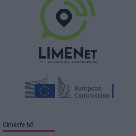
Címkefelhő