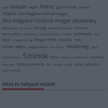
fidesz
baleset
györfi mihály
cegléd
háború
autó
időjárás
Jász-Nagykun-Szolnok megye
Jász-Nagykun Szolnok megye
Jászberény
Karcag
kormány
Jászkunság
karambol
katasztrófavédelem
közlekedés
koronavírus
kórház
kosárlabda
kunszentmárton
lmp
Magyar Péter
máv
lopás
mezőtúr
magyarország
rendőrség
Orbán Viktor
polgármester
Pócs János
sport
Szolnok
tisza
tiszafüred
Szalay Ferenc
tisza-tó
tiszaföldvár
törökszentmiklós
vonat
választás
tűz
tisza part
vasút
ukrajna
önkormányzat
Nézd és hallgasd velünk!