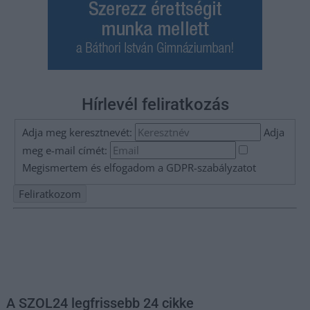
Hírlevél feliratkozás
Adja meg keresztnevét:
Adja
meg e-mail címét:
Megismertem és elfogadom a
GDPR-szabályzat
ot
Nem szeretne lemaradni semmiről? Csak egy kattintás, és hírlevelünk a
legfrissebb információkkal és exkluzív tartalmakkal hétről hétre
postaládájába érkezik!
A SZOL24 legfrissebb 24 cikke