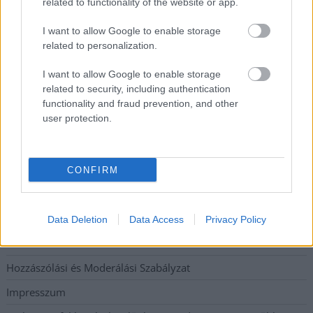
related to functionality of the website or app.
kerékpárgyártás meghatározó szereplője
I want to allow Google to enable storage
Egyszer fent, egyszer lent, így festett a Duna a két évvel
related to personalization.
ezelőtti árvíz idején és így most – fotógyűjtemény
ugyanazokból a szögekből
I want to allow Google to enable storage
related to security, including authentication
Ilyenek eddig a tapasztalatok a vendégektől – a hőhullám
functionality and fraud prevention, and other
miatt ingyenes a strandolás Szolnokon
user protection.
Elérhetőség
CONFIRM
Adatkezelési tájékoztató
Etikai és függetlenségi alapelvek
Data Deletion
Data Access
Privacy Policy
Hirdetési árak
Hozzászólási és Moderálási Szabályzat
Impresszum