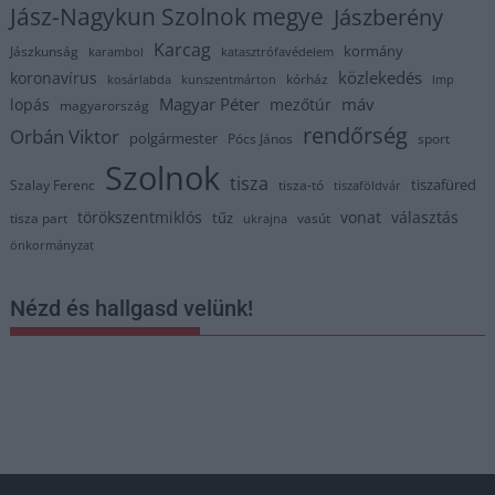
Jász-Nagykun Szolnok megye
Jászberény
Karcag
kormány
Jászkunság
karambol
katasztrófavédelem
közlekedés
koronavírus
kórház
kosárlabda
kunszentmárton
lmp
Magyar Péter
máv
lopás
mezőtúr
magyarország
rendőrség
Orbán Viktor
polgármester
Pócs János
sport
Szolnok
tisza
tiszafüred
Szalay Ferenc
tisza-tó
tiszaföldvár
törökszentmiklós
vonat
választás
tűz
tisza part
vasút
ukrajna
önkormányzat
Nézd és hallgasd velünk!