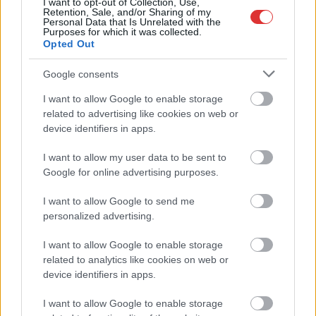
I want to opt-out of Collection, Use,
állapotban levő buszmegálló mutatja, hogy Szolnok mennyire
Retention, Sale, and/or Sharing of my
Personal Data that Is Unrelated with the
élhető város
Purposes for which it was collected.
Opted Out
Pénteken újra csökken a benzin és a gázolaj ára is
Google consents
Napokon belül megválasztja az új köztársasági elnököt az
Országgyűlés
I want to allow Google to enable storage
related to advertising like cookies on web or
Kiterjedt tüzek pusztítanak az országban, köztük Karcagon
device identifiers in apps.
Harmadfokú hőségriasztás az országban: Szolnokon klímát
I want to allow my user data to be sent to
javítottak, helikoptereket is bevetettek a tüzeknél
Google for online advertising purposes.
A zárkában rosszul lett, elájult – ilyen körülményekről
számoltak be a szolnoki börtönből
I want to allow Google to send me
personalized advertising.
Váratlan fennakadás borította fel a Szolnok–Kecskemét
vasútvonal közlekedését
I want to allow Google to enable storage
related to analytics like cookies on web or
A polgármester a szolnoki cégekhez fordult: több száz
device identifiers in apps.
elbocsátott dolgozón segítene
I want to allow Google to enable storage
Csődbe ment a tószegi Accell Hunland, a hazai