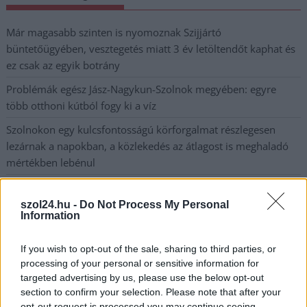
Már magasabb szinten is nyomoznak Szijjártó
büntetőügyében, vesztegetés miatt 3 év letöltendőt kaphat és
ez csak az egyik botrány
Problémák egész Jász-Nagykun-Szolnok megyében: egyre
több otthoni kútból fogy ki a víz
Szolnokon egy kulcsfontosságú körforgalmat részlegesen
lezárnak a napokban, a közlekedés az átlagost is meghaladó
mértékben lebénul
Elromlott a biztosítóberendezés a ceglédi vasútvonalon,
alapos késések alakultak ki a menetrendhez képest,
szol24.hu -
Do Not Process My Personal
Information
kimaradás is előfordult
Ön szerint hogy készül a hamisítatlan szolnoki habos isler?
If you wish to opt-out of the sale, sharing to third parties, or
processing of your personal or sensitive information for
Országos ellenőrzés indult a hazai akkumulátoripari
targeted advertising by us, please use the below opt-out
üzemekben
section to confirm your selection. Please note that after your
opt-out request is processed you may continue seeing