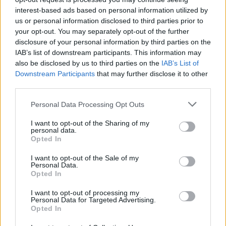
Az idei év leglassabb növekedését hozta a június a
interest-based ads based on personal information utilized by
kiskereskedelemben
us or personal information disclosed to third parties prior to
Györfi Mihály több tucat vállalkozással egyeztetett a
your opt-out. You may separately opt-out of the further
kerékpárgyár dolgozóinak megsegítéséről
disclosure of your personal information by third parties on the
IAB’s list of downstream participants. This information may
41 fok fölé forrósodott az ország, Szolnokon pedig egy másik
also be disclosed by us to third parties on the
IAB’s List of
rekord is megdőlt
Downstream Participants
that may further disclose it to other
third parties.
Egy telefonhívást akart, végül rendőrök vitték el a mezőtúri
férfit
Please note that this website/app uses one or more Google
Personal Data Processing Opt Outs
services and may gather and store information including but
A Tisza kormány minisztere újabb nagy változásokról döntött
not limited to your visit or usage behaviour. You may click to
I want to opt-out of the Sharing of my
personal data.
a közoktatásban – például az iskolaigazgatók visszakapják
grant or deny consent to Google and its third-party tags to
Opted In
munkáltatói jogaikat
use your data for below specified purposes in below Google
consent section.
I want to opt-out of the Sale of my
Sok volt az igazolatlan hiányzás, Pócs János fizetéslevonást
Personal Data.
kapott, más fideszesek még kevesebbet vittek haza
Opted In
A Szolnok megyei gazdák nagyon nem akarták a JÉGER
I want to opt-out of processing my
Personal Data for Targeted Advertising.
további üzemeltetését
Opted In
Csendélet 5.0: alig balesetveszélyes lépcső és remek