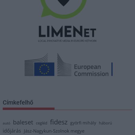
Címkefelhő
fidesz
baleset
györfi mihály
cegléd
háború
autó
időjárás
Jász-Nagykun-Szolnok megye