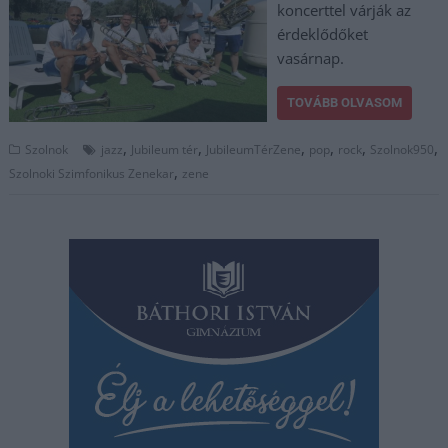
koncerttel várják az
érdeklődőket
vasárnap.
TOVÁBB OLVASOM
,
,
,
,
,
,
Szolnok
jazz
Jubileum tér
JubileumTérZene
pop
rock
Szolnok950
,
Szolnoki Szimfonikus Zenekar
zene