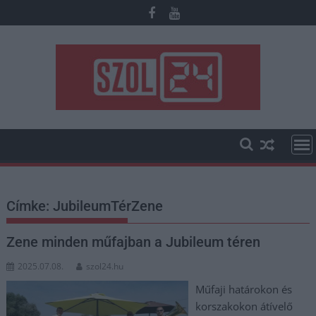
Skip
to
content
Címke:
JubileumTérZene
Zene minden műfajban a Jubileum téren
2025.07.08.
szol24.hu
Műfaji határokon és
korszakokon átívelő