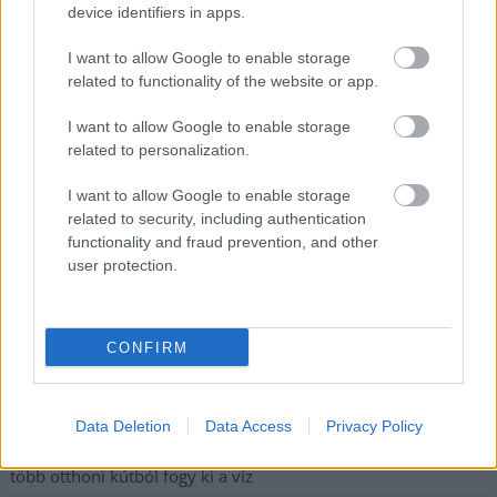
device identifiers in apps.
a hazai turizmusról
A Tisza Párt Dr. Baka Andrást jelöli köztársasági elnöknek
I want to allow Google to enable storage
related to functionality of the website or app.
Óriási, több mint két méteres harcsát fogott a Tiszán a 13 éves
fiú (VIDEÓVAL)
I want to allow Google to enable storage
related to personalization.
Hétfőn kezdik, csütörtökön végeznek – lezárás miatt
fennakadásokra és pótlóbuszos közlekedésre számítsunk az
I want to allow Google to enable storage
egyik Jász-Nagykun-Szolnok megyei vasútvonalon
related to security, including authentication
functionality and fraud prevention, and other
Visszaszámlálás indul: -1, 0, Sziget!
user protection.
Magyarország jobban látszik közelről – heti médiaszemle a
független helyi sajtóból
CONFIRM
Már magasabb szinten is nyomoznak Szijjártó
büntetőügyében, vesztegetés miatt 3 év letöltendőt kaphat és
ez csak az egyik botrány
Data Deletion
Data Access
Privacy Policy
Problémák egész Jász-Nagykun-Szolnok megyében: egyre
több otthoni kútból fogy ki a víz