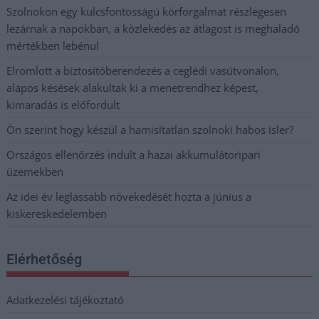
Szolnokon egy kulcsfontosságú körforgalmat részlegesen
lezárnak a napokban, a közlekedés az átlagost is meghaladó
mértékben lebénul
Elromlott a biztosítóberendezés a ceglédi vasútvonalon,
alapos késések alakultak ki a menetrendhez képest,
kimaradás is előfordult
Ön szerint hogy készül a hamisítatlan szolnoki habos isler?
Országos ellenőrzés indult a hazai akkumulátoripari
üzemekben
Az idei év leglassabb növekedését hozta a június a
kiskereskedelemben
Elérhetőség
Adatkezelési tájékoztató