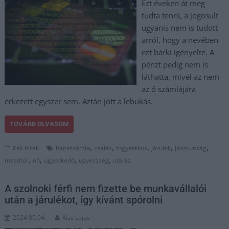
Ezt éveken át meg
tudta tenni, a jogosult
ugyanis nem is tudott
arról, hogy a nevében
ezt bárki igényelte. A
pénzt pedig nem is
láthatta, mivel az nem
az ő számlájára
érkezett egyszer sem. Aztán jött a lebukás.
TOVÁBB OLVASOM
,
,
,
,
,
Kék hírek
bankszámla
csalás
fogyatékos
járulék
Jászkunság
,
,
,
,
mezőtúr
nő
ügyeskedő
ügyészség
utalás
A szolnoki férfi nem fizette be munkavállalói
után a járulékot, így kívánt spórolni
2024.09.04.
Kiss Lajos