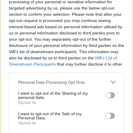
processing of your personal or sensitive information for
targeted advertising by us, please use the below opt-out
section to confirm your selection. Please note that after your
Nem szeretne lemaradni semmiről? Csak egy kattintás, és hírlevelünk a
opt-out request is processed you may continue seeing
legfrissebb információkkal és exkluzív tartalmakkal hétről hétre
interest-based ads based on personal information utilized by
us or personal information disclosed to third parties prior to
postaládájába érkezik!
your opt-out. You may separately opt-out of the further
disclosure of your personal information by third parties on the
IAB’s list of downstream participants. This information may
A SZOL24 legfrissebb 24 cikke
also be disclosed by us to third parties on the
IAB’s List of
Downstream Participants
that may further disclose it to other
Ökológiai csapda a Zagyvánál, kormányzati vizsgálatot
third parties.
követelnek a civilek
Please note that this website/app uses one or more Google
Personal Data Processing Opt Outs
services and may gather and store information including but
Meghosszabbították Szolnokon a strandos kedvezményt, ezen
not limited to your visit or usage behaviour. You may click to
I want to opt-out of the Sharing of my
a héten is ingyen csobbanhatunk – nem mindenki örül ennek
personal data.
grant or deny consent to Google and its third-party tags to
(VIDEÓVAL)
Opted In
use your data for below specified purposes in below Google
consent section.
A magyarok közel harmadának teljesen kiürül a kasszája
I want to opt-out of the Sale of my
Personal Data.
hónap végére
Opted In
Néma tisztelgéssel és szirénaszóval emlékeztek a hősi halált