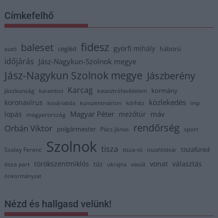
Címkefelhő
fidesz
baleset
györfi mihály
cegléd
háború
autó
időjárás
Jász-Nagykun-Szolnok megye
Jász-Nagykun Szolnok megye
Jászberény
Karcag
kormány
Jászkunság
karambol
katasztrófavédelem
közlekedés
koronavírus
kórház
kosárlabda
kunszentmárton
lmp
Magyar Péter
máv
lopás
mezőtúr
magyarország
rendőrség
Orbán Viktor
polgármester
Pócs János
sport
Szolnok
tisza
tiszafüred
Szalay Ferenc
tisza-tó
tiszaföldvár
törökszentmiklós
vonat
választás
tűz
tisza part
vasút
ukrajna
önkormányzat
Nézd és hallgasd velünk!