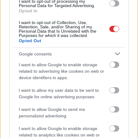
I want to opt-out of processing my
halt tűzoltókra Jász-Nagykun-Szolnok megyében
Personal Data for Targeted Advertising.
Opted In
Hajnalban csaptak fel a lángok Kisújszálláson
I want to opt-out of Collection, Use,
Szalagkorlátnak csapódott egy autó a 4-es főúton, Szajolnál
Retention, Sale, and/or Sharing of my
Personal Data that Is Unrelated with the
történt a baleset
Purposes for which it was collected.
Opted Out
Már reggel nyár van, de délután jöhet a fordulat – erre
készüljön, ha hétfőn útnak indul
Google consents
Hogyan került a Kossuth téri metrómegállóba egy vaddisznó?
I want to allow Google to enable storage
Odaúszott, majd a szárazföldön gyorsan megoldotta a
related to advertising like cookies on web or
továbbiakat (VIDEÓVAL)
device identifiers in apps.
Az utolsó pillanatban mentette meg a döntetlent a Karcag
I want to allow my user data to be sent to
Google for online advertising purposes.
A nyúl, a rolleres és a csodálkozó kislány: így mémel
Magyarország
I want to allow Google to send me
personalized advertising.
Baka András egy hónapja még a Tiszától független államfőről
beszélt – most elfogadta Magyar Péterék felkérését
I want to allow Google to enable storage
Drágább lett Magyarország, de vajon jobb is? – kemény kritika
related to analytics like cookies on web or