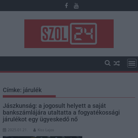
Skip
to
content
Címke:
járulék
Jászkunság: a jogosult helyett a saját
bankszámlájára utaltatta a fogyatékossági
járulékot egy ügyeskedő nő
2025.01.21.
Kiss Lajos