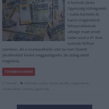
A Szolnoki Járási
Ügyészség költségvetés
i csalás bűntette és
hamis magánokirat
felhasználásának
vétsége miatt emelt
vádat azzal a 41 éves
szolnoki férfivel
szemben, aki a munkavállalók után be nem fizetett
járulékokból kívánt meggazdagodni, de utólag tettét
megbánta.
TOVÁBB OLVASOM
,
,
,
,
,
Szolnok
befizetés
csalás
hamis
járulék
magánokirat
,
,
munkavállaló
Szolnok
ügyészség