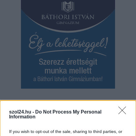
Hírlevél feliratkozás
szol24.hu -
Do Not Process My Personal
Adja meg keresztnevét:
Adja
Information
meg e-mail címét:
Megismertem és elfogadom a
GDPR-szabályzat
ot
If you wish to opt-out of the sale, sharing to third parties, or