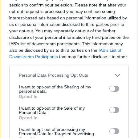
section to confirm your selection. Please note that after your
opt-out request is processed you may continue seeing
Nem szeretne lemaradni semmiről? Csak egy kattintás, és hírlevelünk a
interest-based ads based on personal information utilized by
legfrissebb információkkal és exkluzív tartalmakkal hétről hétre
us or personal information disclosed to third parties prior to
postaládájába érkezik!
your opt-out. You may separately opt-out of the further
disclosure of your personal information by third parties on the
IAB’s list of downstream participants. This information may
A SZOL24 legfrissebb 24 cikke
also be disclosed by us to third parties on the
IAB’s List of
Downstream Participants
that may further disclose it to other
third parties.
A Szolnok megyei gazdák nagyon nem akarták a JÉGER
Please note that this website/app uses one or more Google
további üzemeltetését
Personal Data Processing Opt Outs
services and may gather and store information including but
Csendélet 5.0: alig balesetveszélyes lépcső és remek
not limited to your visit or usage behaviour. You may click to
I want to opt-out of the Sharing of my
personal data.
állapotban levő buszmegálló mutatja, hogy Szolnok mennyire
grant or deny consent to Google and its third-party tags to
Opted In
élhető város
use your data for below specified purposes in below Google
consent section.
I want to opt-out of the Sale of my
Pénteken újra csökken a benzin és a gázolaj ára is
Personal Data.
Opted In
Napokon belül megválasztja az új köztársasági elnököt az
Országgyűlés
I want to opt-out of processing my
Personal Data for Targeted Advertising.