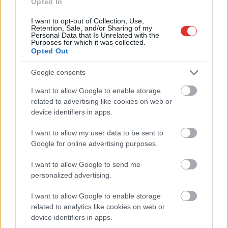
Opted In
Kiterjedt tüzek pusztítanak az országban, köztük Karcagon
Harmadfokú hőségriasztás az országban: Szolnokon klímát
I want to opt-out of Collection, Use,
Retention, Sale, and/or Sharing of my
javítottak, helikoptereket is bevetettek a tüzeknél
Personal Data that Is Unrelated with the
Purposes for which it was collected.
A zárkában rosszul lett, elájult – ilyen körülményekről
Opted Out
számoltak be a szolnoki börtönből
Google consents
Váratlan fennakadás borította fel a Szolnok–Kecskemét
I want to allow Google to enable storage
vasútvonal közlekedését
related to advertising like cookies on web or
A polgármester a szolnoki cégekhez fordult: több száz
device identifiers in apps.
elbocsátott dolgozón segítene
I want to allow my user data to be sent to
Csődbe ment a tószegi Accell Hunland, a hazai
Google for online advertising purposes.
kerékpárgyártás meghatározó szereplője
I want to allow Google to send me
Egyszer fent, egyszer lent, így festett a Duna a két évvel
personalized advertising.
ezelőtti árvíz idején és így most – fotógyűjtemény
ugyanazokból a szögekből
I want to allow Google to enable storage
related to analytics like cookies on web or
Ilyenek eddig a tapasztalatok a vendégektől – a hőhullám
device identifiers in apps.
miatt ingyenes a strandolás Szolnokon