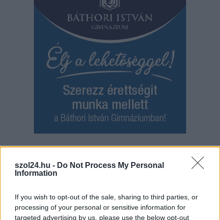
Hírlevél feliratkozás
szol24.hu -
Do Not Process My Personal
Information
Adja meg keresztnevét:
Adja
meg e-mail címét:
If you wish to opt-out of the sale, sharing to third parties, or
Megismertem és elfogadom a
GDPR-szabályzat
ot
processing of your personal or sensitive information for
targeted advertising by us, please use the below opt-out