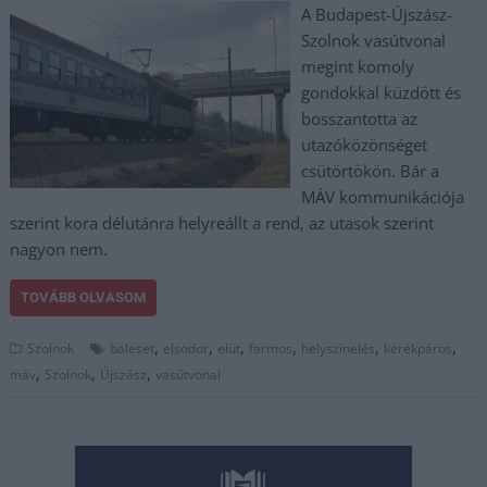
A Budapest-Újszász-
Szolnok vasútvonal
megint komoly
gondokkal küzdött és
bosszantotta az
utazóközönséget
csütörtökön. Bár a
MÁV kommunikációja
szerint kora délutánra helyreállt a rend, az utasok szerint
nagyon nem.
TOVÁBB OLVASOM
,
,
,
,
,
,
Szolnok
baleset
elsodor
elüt
farmos
helyszínelés
kerékpáros
,
,
,
máv
Szolnok
Újszász
vasútvonal