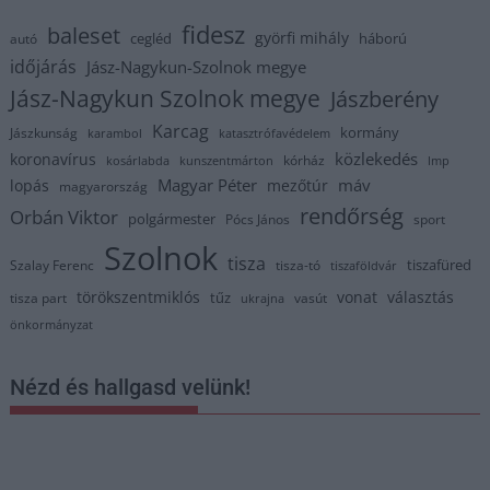
fidesz
baleset
györfi mihály
cegléd
háború
autó
időjárás
Jász-Nagykun-Szolnok megye
Jász-Nagykun Szolnok megye
Jászberény
Karcag
kormány
Jászkunság
karambol
katasztrófavédelem
közlekedés
koronavírus
kórház
kosárlabda
kunszentmárton
lmp
Magyar Péter
máv
lopás
mezőtúr
magyarország
rendőrség
Orbán Viktor
polgármester
Pócs János
sport
Szolnok
tisza
tiszafüred
Szalay Ferenc
tisza-tó
tiszaföldvár
törökszentmiklós
vonat
választás
tűz
tisza part
vasút
ukrajna
önkormányzat
Nézd és hallgasd velünk!