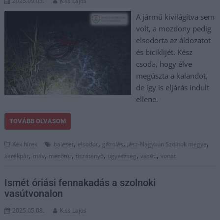
2025.09.03.
Kiss Lajos
A jármű kivilágítva sem
volt, a mozdony pedig
elsodorta az áldozatot
és biciklijét. Kész
csoda, hogy élve
megúszta a kalandot,
de így is eljárás indult
ellene.
TOVÁBB OLVASOM
,
,
,
,
Kék hírek
baleset
elsodor
gázolás
Jász-Nagykun Szolnok megye
,
,
,
,
,
,
kerékpár
máv
mezőtúr
tiszatenyő
ügyészség
vasúti
vonat
Ismét óriási fennakadás a szolnoki
vasútvonalon
2025.05.08.
Kiss Lajos