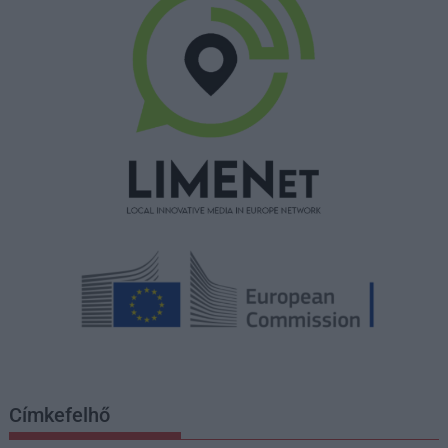
Címkefelhő