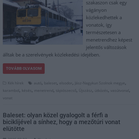
szakaszon csak egy
vágányon
közlekedhettek a
vonatok, így
természetesen a
menetrendhez képest
jelentős változások
álltak be a szerelvények közlekedési idejében.
TOVÁBB OLVASOM
,
,
,
,
Kék hírek
autó
baleset
elsodor
Jász-Nagykun Szolnok megye
,
,
,
,
,
,
,
karambol
késés
menetrend
tápiószecső
Újszász
ütközés
vasútvonal
vonat
Baleset: olyan közel gyalogolt a férfi a
biciklijével a sínhez, hogy a mezőtúri vonat
elütötte