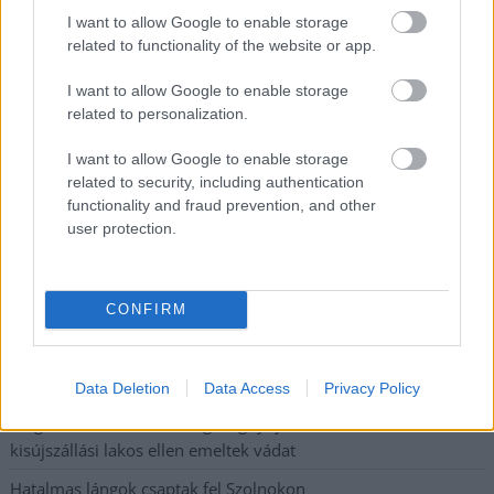
I want to allow Google to enable storage
Nem biztató: a hétvégi kisebb felfrissülés után jövő héten
related to functionality of the website or app.
megint visszatér a forróság, újra rekkenő hőség jön, akár 38
fokokkal
I want to allow Google to enable storage
related to personalization.
Közzétették a szakértői állásfoglalást, a Fiumei úti fák
többsége szakszerűen már nem ápolható
I want to allow Google to enable storage
related to security, including authentication
A MÚOSZ sajtódíjának második helyét nyerte el a Borsod24 és
functionality and fraud prevention, and other
a Paraméter közös riportfilmje a Sajó szennyezéséről
user protection.
Tánccal, zeneszóval és vásárral telik meg Jászberény, indul a
Csángó Fesztivál
CONFIRM
Meghosszabbított hőségriasztás és vízkorlátozások, a
mezőtúri kórházban leállt a klíma
Átszervezi működését az osztrák óriáscég, Szolnok is érintett
Data Deletion
Data Access
Privacy Policy
Tragédiába torkollott a segítségnyújtás elmulasztása, három
kisújszállási lakos ellen emeltek vádat
Hatalmas lángok csaptak fel Szolnokon