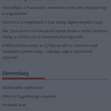
Vízitraffipax a Tisza-tavon: mostantól senki sem úszhatja meg
a száguldozást
Szolnokra is megérkezik a nyár eddigi legkeményebb napja
Már Szolnokon is korlátozások léptek életbe a tartós hatalmas
hőség, a vízhiány és az áramtakarékosság miatt
A NER kihúzta a talajt az Új Néplap alól is, immáron csak
hetilapként jelenik meg – végképp vége a nyomtatott
sajtónak?
Elérhetőség
Adatkezelési tájékoztató
Etikai és függetlenségi alapelvek
Hirdetési árak