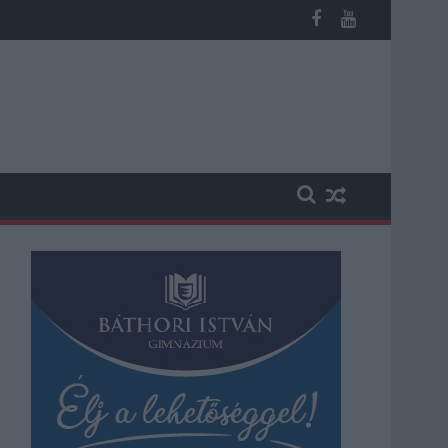
miatt ingyenes a strandolás Szolnokon