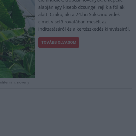
alapján egy kisebb dzsungel rejlik a fóliák
alatt. Czakó, aki a 24.hu Sokszínű vidék
címet viselő rovatában mesélt az
indíttatásáról és a kertészkedés kihívásairól.
TOVÁBB OLVASOM
,
diterrán
növény