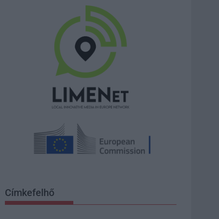
Címkefelhő