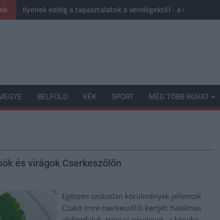
Ilyenek eddig a tapasztalatok a vendégektől - a hőhullám 
ink
MEGYE
BELFÖLD
KÉK
SPORT
MÉG TÖBB ROVAT
sök és virágok Cserkeszőlőn
Egészen szokatlan körülmények jellemzik
Czakó Imre cserkeszőlői kertjét: hatalmas
elefántfülek, trópusi növények, a képeke