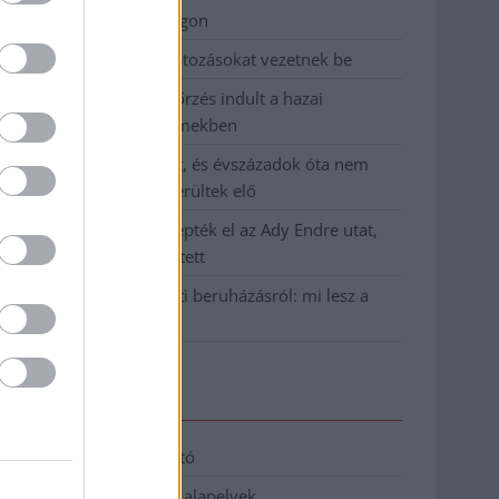
birkózó-világbajnokságon
Jászberényben is korlátozásokat vezetnek be
Átfogó országos ellenőrzés indult a hazai
akkumulátoripari üzemekben
A Tisza visszahúzódott, és évszázadok óta nem
látott maradványok kerültek elő
Mentők és rendőrök lepték el az Ady Endre utat,
egy kerékpáros is érintett
Parázs vita a Fiumei úti beruházásról: mi lesz a
fákkal?
Elérhetőség
Adatkezelési tájékoztató
Etikai és függetlenségi alapelvek