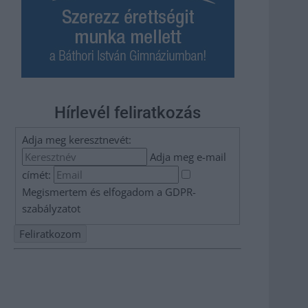
Hírlevél feliratkozás
Adja meg keresztnevét:
Adja meg e-mail
címét:
Megismertem és elfogadom a
GDPR-
szabályzat
ot
Nem szeretne lemaradni semmiről? Csak egy kattintás, és
hírlevelünk a legfrissebb információkkal és exkluzív
tartalmakkal hétről hétre postaládájába érkezik!