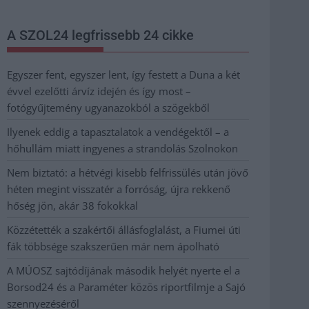
A SZOL24 legfrissebb 24 cikke
Egyszer fent, egyszer lent, így festett a Duna a két
évvel ezelőtti árvíz idején és így most –
fotógyűjtemény ugyanazokból a szögekből
Ilyenek eddig a tapasztalatok a vendégektől – a
hőhullám miatt ingyenes a strandolás Szolnokon
Nem biztató: a hétvégi kisebb felfrissülés után jövő
héten megint visszatér a forróság, újra rekkenő
hőség jön, akár 38 fokokkal
Közzétették a szakértői állásfoglalást, a Fiumei úti
fák többsége szakszerűen már nem ápolható
A MÚOSZ sajtódíjának második helyét nyerte el a
Borsod24 és a Paraméter közös riportfilmje a Sajó
szennyezéséről