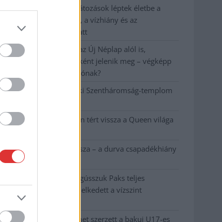
Már Szolnokon is korlátozások léptek életbe a
tartós hatalmas hőség, a vízhiány és az
áramtakarékosság miatt
A NER kihúzta a talajt az Új Néplap alól is,
immáron csak hetilapként jelenik meg – végképp
vége a nyomtatott sajtónak?
Befejeződött a szolnoki Szentháromság-templom
felújítása
Szimfonikus köntösben tért vissza a Queen világa
a fővárosba
Ilyen, amikor „fél” a Tisza – a durva csapadékhiány
nagyon meglátszik
Lehet, hogy mégis megússzuk Paks teljes
leállítását, némileg emelkedett a vízszint
(VIDEÓVAL)
Tugyi Zétény ezüstérmet szerzett a bakui U17-es