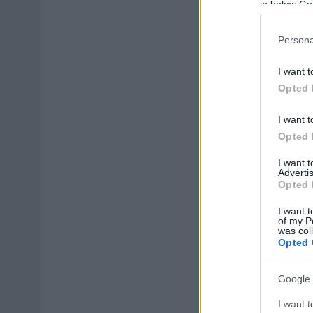
in below Go
Persona
I want t
Opted 
I want t
Opted 
I want 
Advertis
Opted 
I want t
of my P
was col
Opted 
Google 
I want t