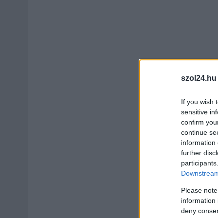
szol24.hu
If you wish 
sensitive in
confirm you
continue se
information 
further disc
participants
Downstream 
Please note
information 
deny consent