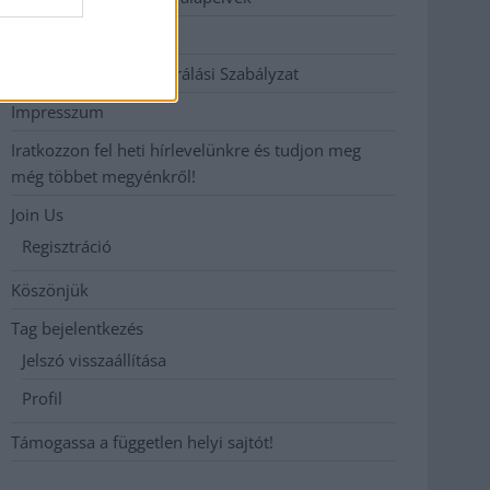
Hirdetési árak
Hozzászólási és Moderálási Szabályzat
Impresszum
Iratkozzon fel heti hírlevelünkre és tudjon meg
még többet megyénkről!
Join Us
Regisztráció
Köszönjük
Tag bejelentkezés
Jelszó visszaállítása
Profil
Támogassa a független helyi sajtót!