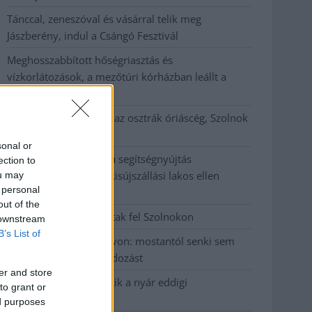
Tánccal, zeneszóval és vásárral telik meg
Jászberény, indul a Csángó Fesztivál
Meghosszabbított hőségriasztás és
vízkorlátozások, a mezőtúri kórházban leállt a
klíma
Átszervezi működését az osztrák óriáscég, Szolnok
is érintett
sonal or
Tragédiába torkollott a segítségnyújtás
ection to
elmulasztása, három kisújszállási lakos ellen
ou may
 personal
emeltek vádat
out of the
Hatalmas lángok csaptak fel Szolnokon
 downstream
B’s List of
Vízitraffipax a Tisza-tavon: mostantól senki sem
úszhatja meg a száguldozást
er and store
Szolnokra is megérkezik a nyár eddigi
to grant or
legkeményebb napja
ed purposes