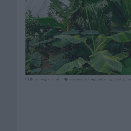
,
,
,
JNSZ megyei hírek
cserkeszőlő
egzotikus
gyümölcs
me