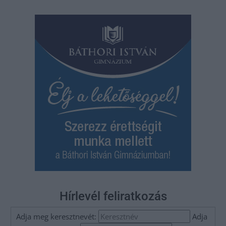
Hírlevél feliratkozás
Adja meg keresztnevét:
Adja