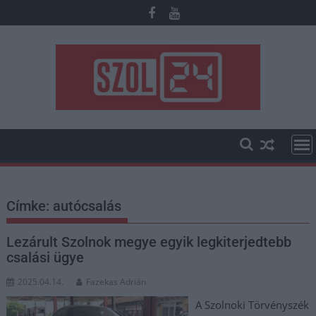
Skip
to
content
Címke:
autócsalás
Lezárult Szolnok megye egyik legkiterjedtebb
csalási ügye
2025.04.14.
Fazekas Adrián
A Szolnoki Törvényszék