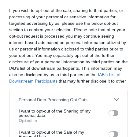
Ön szerint hogy készül a hamisítatlan szolnoki habos isler?
If you wish to opt-out of the sale, sharing to third parties, or
Országos ellenőrzés indult a hazai akkumulátoripari
processing of your personal or sensitive information for
üzemekben
targeted advertising by us, please use the below opt-out
Az idei év leglassabb növekedését hozta a június a
section to confirm your selection. Please note that after your
opt-out request is processed you may continue seeing
kiskereskedelemben
interest-based ads based on personal information utilized by
Györfi Mihály több tucat vállalkozással egyeztetett a
us or personal information disclosed to third parties prior to
kerékpárgyár dolgozóinak megsegítéséről
your opt-out. You may separately opt-out of the further
disclosure of your personal information by third parties on the
41 fok fölé forrósodott az ország, Szolnokon pedig egy másik
IAB’s list of downstream participants. This information may
rekord is megdőlt
also be disclosed by us to third parties on the
IAB’s List of
Downstream Participants
that may further disclose it to other
Egy telefonhívást akart, végül rendőrök vitték el a mezőtúri
third parties.
férfit
Please note that this website/app uses one or more Google
Personal Data Processing Opt Outs
A Tisza kormány minisztere újabb nagy változásokról döntött
services and may gather and store information including but
a közoktatásban – például az iskolaigazgatók visszakapják
not limited to your visit or usage behaviour. You may click to
I want to opt-out of the Sharing of my
personal data.
munkáltatói jogaikat
grant or deny consent to Google and its third-party tags to
Opted In
use your data for below specified purposes in below Google
Sok volt az igazolatlan hiányzás, Pócs János fizetéslevonást
consent section.
I want to opt-out of the Sale of my
kapott, más fideszesek még kevesebbet vittek haza
Personal Data.