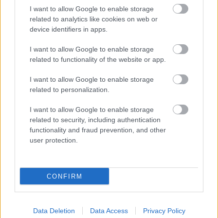
I want to allow Google to enable storage
A polgármester a szolnoki cégekhez fordult: több száz
related to analytics like cookies on web or
elbocsátott dolgozón segítene
device identifiers in apps.
Csődbe ment a tószegi Accell Hunland, a hazai
I want to allow Google to enable storage
kerékpárgyártás meghatározó szereplője
related to functionality of the website or app.
Egyszer fent, egyszer lent, így festett a Duna a két évvel
I want to allow Google to enable storage
ezelőtti árvíz idején és így most – fotógyűjtemény
related to personalization.
ugyanazokból a szögekből
I want to allow Google to enable storage
Ilyenek eddig a tapasztalatok a vendégektől – a hőhullám
related to security, including authentication
miatt ingyenes a strandolás Szolnokon
functionality and fraud prevention, and other
Nem biztató: a hétvégi kisebb felfrissülés után jövő héten
user protection.
megint visszatér a forróság, újra rekkenő hőség jön, akár 38
fokokkal
CONFIRM
Közzétették a szakértői állásfoglalást, a Fiumei úti fák
többsége szakszerűen már nem ápolható
Data Deletion
Data Access
Privacy Policy