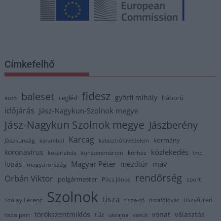
Címkefelhő
fidesz
baleset
györfi mihály
cegléd
háború
autó
időjárás
Jász-Nagykun-Szolnok megye
Jász-Nagykun Szolnok megye
Jászberény
Karcag
kormány
Jászkunság
karambol
katasztrófavédelem
közlekedés
koronavírus
kórház
kosárlabda
kunszentmárton
lmp
Magyar Péter
máv
lopás
mezőtúr
magyarország
rendőrség
Orbán Viktor
polgármester
Pócs János
sport
Szolnok
tisza
tiszafüred
Szalay Ferenc
tisza-tó
tiszaföldvár
törökszentmiklós
vonat
választás
tűz
tisza part
vasút
ukrajna