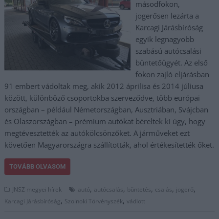
másodfokon,
jogerősen lezárta a
Karcagi Járásbíróság
egyik legnagyobb
szabású autócsalási
büntetőügyét. Az első
fokon zajló eljárásban
91 embert vádoltak meg, akik 2012 áprilisa és 2014 júliusa
között, különböző csoportokba szerveződve, több európai
országban – például Németországban, Ausztriában, Svájcban
és Olaszországban – prémium autókat béreltek ki úgy, hogy
megtévesztették az autókölcsönzőket. A járműveket ezt
követően Magyarországra szállították, ahol értékesítették őket.
TOVÁBB OLVASOM
,
,
,
,
,
JNSZ megyei hírek
autó
autócsalás
büntetés
csalás
jogerő
,
,
Karcagi Járásbíróság
Szolnoki Törvényszék
vádlott