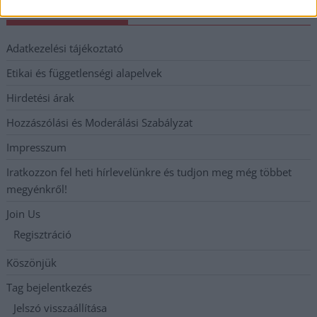
Elérhetőség
Adatkezelési tájékoztató
Etikai és függetlenségi alapelvek
Hirdetési árak
Hozzászólási és Moderálási Szabályzat
Impresszum
Iratkozzon fel heti hírlevelünkre és tudjon meg még többet
megyénkről!
Join Us
Regisztráció
Köszönjük
Tag bejelentkezés
Jelszó visszaállítása