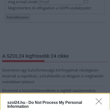
meg e-mail címét:
Megismertem és elfogadom a
GDPR-szabályzat
ot
Nem szeretne lemaradni semmiről? Csak egy kattintás, és hírlevelünk a
legfrissebb információkkal és exkluzív tartalmakkal hétről hétre
postaládájába érkezik!
A SZOL24 legfrissebb 24 cikke
Szolnokon egy kulcsfontosságú körforgalmat részlegesen
lezárnak a napokban, a közlekedés az átlagost is meghaladó
mértékben lebénul
Elromlott a biztosítóberendezés a ceglédi vasútvonalon,
alapos késések alakultak ki a menetrendhez képest,
kimaradás is előfordult
szol24.hu -
Do Not Process My Personal
Information