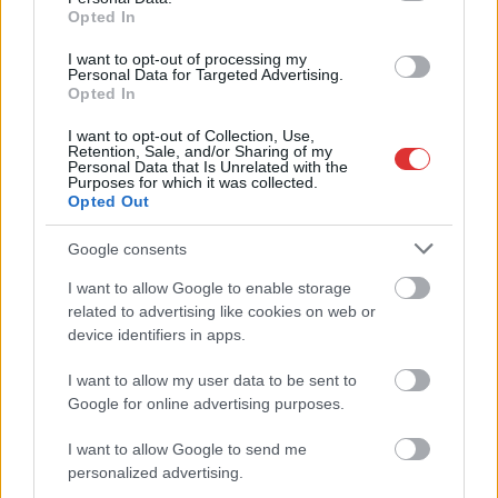
Opted In
A Szolnok megyei gazdák nagyon nem akarták a JÉGER
további üzemeltetését
I want to opt-out of processing my
Personal Data for Targeted Advertising.
Csendélet 5.0: alig balesetveszélyes lépcső és remek
Opted In
állapotban levő buszmegálló mutatja, hogy Szolnok mennyire
I want to opt-out of Collection, Use,
élhető város
Retention, Sale, and/or Sharing of my
Personal Data that Is Unrelated with the
Purposes for which it was collected.
Pénteken újra csökken a benzin és a gázolaj ára is
Opted Out
Napokon belül megválasztja az új köztársasági elnököt az
Google consents
Országgyűlés
I want to allow Google to enable storage
Kiterjedt tüzek pusztítanak az országban, köztük Karcagon
related to advertising like cookies on web or
Harmadfokú hőségriasztás az országban: Szolnokon klímát
device identifiers in apps.
javítottak, helikoptereket is bevetettek a tüzeknél
I want to allow my user data to be sent to
A zárkában rosszul lett, elájult – ilyen körülményekről
Google for online advertising purposes.
számoltak be a szolnoki börtönből
I want to allow Google to send me
Váratlan fennakadás borította fel a Szolnok–Kecskemét
personalized advertising.
vasútvonal közlekedését