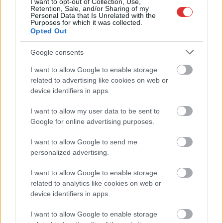
I want to opt-out of Collection, Use,
Retention, Sale, and/or Sharing of my
Átszervezi működését az osztrák óriáscég, Szolnok is érintett
Personal Data that Is Unrelated with the
Purposes for which it was collected.
Tragédiába torkollott a segítségnyújtás elmulasztása, három
Opted Out
kisújszállási lakos ellen emeltek vádat
Google consents
Hatalmas lángok csaptak fel Szolnokon
I want to allow Google to enable storage
Vízitraffipax a Tisza-tavon: mostantól senki sem úszhatja meg
related to advertising like cookies on web or
a száguldozást
device identifiers in apps.
Szolnokra is megérkezik a nyár eddigi legkeményebb napja
I want to allow my user data to be sent to
Google for online advertising purposes.
Már Szolnokon is korlátozások léptek életbe a tartós hatalmas
hőség, a vízhiány és az áramtakarékosság miatt
I want to allow Google to send me
personalized advertising.
A NER kihúzta a talajt az Új Néplap alól is, immáron csak
hetilapként jelenik meg – végképp vége a nyomtatott
I want to allow Google to enable storage
sajtónak?
related to analytics like cookies on web or
device identifiers in apps.
Befejeződött a szolnoki Szentháromság-templom felújítása
Szimfonikus köntösben tért vissza a Queen világa a fővárosba
I want to allow Google to enable storage