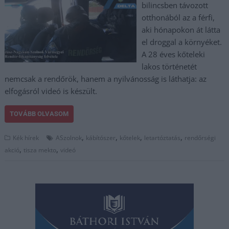
bilincsben távozott
otthonából az a férfi,
aki hónapokon át látta
el droggal a környéket.
A 28 éves kőteleki
lakos történetét
nemcsak a rendőrök, hanem a nyilvánosság is láthatja: az
elfogásról videó is készült.
TOVÁBB OLVASOM
,
,
,
,
Kék hírek
ASzolnok
kábítószer
kőtelek
letartóztatás
rendőrségi
,
,
akció
tisza mekto
videó