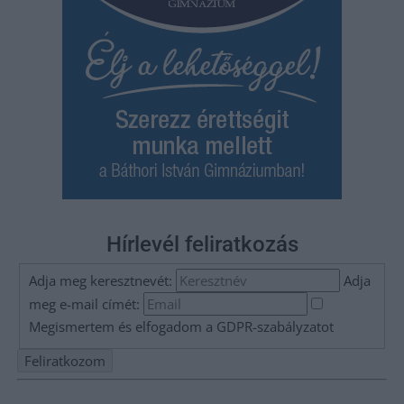
Hírlevél feliratkozás
Adja meg keresztnevét:
Adja
meg e-mail címét:
Megismertem és elfogadom a
GDPR-szabályzat
ot
Nem szeretne lemaradni semmiről? Csak egy kattintás, és hírlevelünk a