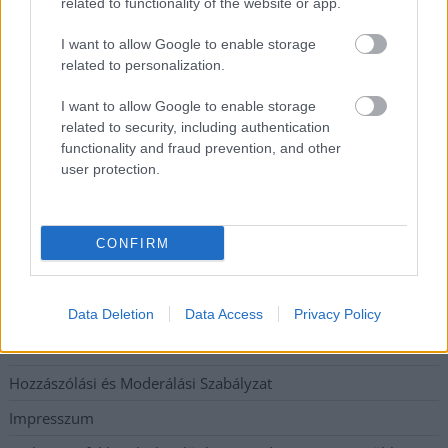
related to functionality of the website or app.
Ilyen, amikor „fél” a Tisza – a durva csapadékhiány nagyon
meglátszik
I want to allow Google to enable storage
related to personalization.
Lehet, hogy mégis megússzuk Paks teljes leállítását, némileg
emelkedett a vízszint (VIDEÓVAL)
I want to allow Google to enable storage
related to security, including authentication
Tugyi Zétény ezüstérmet szerzett a bakui U17-es birkózó-
functionality and fraud prevention, and other
világbajnokságon
user protection.
Elérhetőség
CONFIRM
Adatkezelési tájékoztató
Etikai és függetlenségi alapelvek
Data Deletion
Data Access
Privacy Policy
Hirdetési árak
Hozzászólási és Moderálási Szabályzat
Impresszum