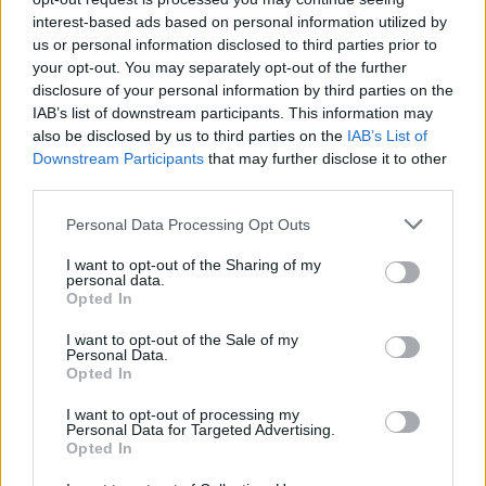
Egyszer fent, egyszer lent, így festett a Duna a két évvel
interest-based ads based on personal information utilized by
ezelőtti árvíz idején és így most – fotógyűjtemény
us or personal information disclosed to third parties prior to
ugyanazokból a szögekből
your opt-out. You may separately opt-out of the further
disclosure of your personal information by third parties on the
Ilyenek eddig a tapasztalatok a vendégektől – a hőhullám
IAB’s list of downstream participants. This information may
miatt ingyenes a strandolás Szolnokon
also be disclosed by us to third parties on the
IAB’s List of
Downstream Participants
that may further disclose it to other
Nem biztató: a hétvégi kisebb felfrissülés után jövő héten
third parties.
megint visszatér a forróság, újra rekkenő hőség jön, akár 38
fokokkal
Please note that this website/app uses one or more Google
Personal Data Processing Opt Outs
services and may gather and store information including but
Közzétették a szakértői állásfoglalást, a Fiumei úti fák
not limited to your visit or usage behaviour. You may click to
I want to opt-out of the Sharing of my
personal data.
többsége szakszerűen már nem ápolható
grant or deny consent to Google and its third-party tags to
Opted In
use your data for below specified purposes in below Google
A MÚOSZ sajtódíjának második helyét nyerte el a Borsod24 és
consent section.
I want to opt-out of the Sale of my
a Paraméter közös riportfilmje a Sajó szennyezéséről
Personal Data.
Opted In
Tánccal, zeneszóval és vásárral telik meg Jászberény, indul a
Csángó Fesztivál
I want to opt-out of processing my
Personal Data for Targeted Advertising.
Opted In
Meghosszabbított hőségriasztás és vízkorlátozások, a
mezőtúri kórházban leállt a klíma