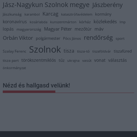
Jász-Nagykun Szolnok megye
Jászberény
Karcag
kormány
Jászkunság
karambol
katasztrófavédelem
közlekedés
koronavírus
kórház
kosárlabda
kunszentmárton
lmp
Magyar Péter
máv
lopás
mezőtúr
magyarország
rendőrség
Orbán Viktor
polgármester
Pócs János
sport
Szolnok
tisza
tiszafüred
Szalay Ferenc
tisza-tó
tiszaföldvár
törökszentmiklós
vonat
választás
tűz
tisza part
vasút
ukrajna
önkormányzat
Nézd és hallgasd velünk!