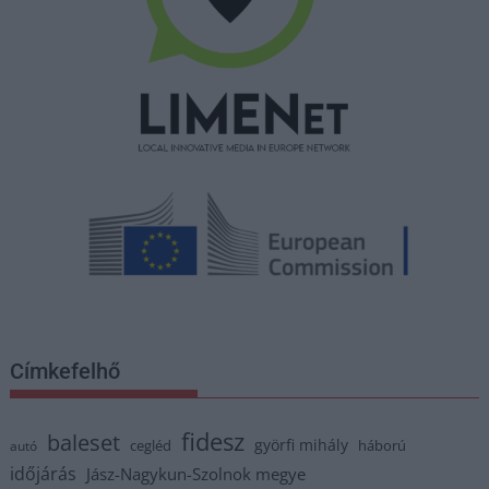
Címkefelhő
fidesz
baleset
györfi mihály
cegléd
háború
autó
időjárás
Jász-Nagykun-Szolnok megye