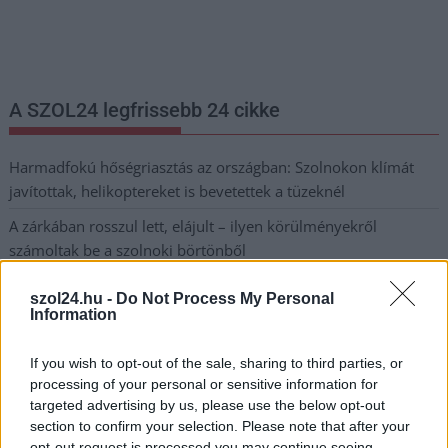
legfrissebb információkkal és exkluzív tartalmakkal hétről hétre
postaládájába érkezik!
A SZOL24 legfrissebb 24 cikke
Harmadfokú hőségriasztás az országban: Szolnokon klímát
javítottak, helikoptereket is bevetettek a tüzeknél
A zárkában rosszul lett, elájult – ilyen körülményekről
számoltak be a szolnoki börtönből
Váratlan fennakadás borította fel a Szolnok–Kecskemét
szol24.hu -
Do Not Process My Personal
vasútvonal közlekedését
Information
A polgármester a szolnoki cégekhez fordult: több száz
If you wish to opt-out of the sale, sharing to third parties, or
elbocsátott dolgozón segítene
processing of your personal or sensitive information for
Csődbe ment a tószegi Accell Hunland, a hazai
targeted advertising by us, please use the below opt-out
kerékpárgyártás meghatározó szereplője
section to confirm your selection. Please note that after your
opt-out request is processed you may continue seeing