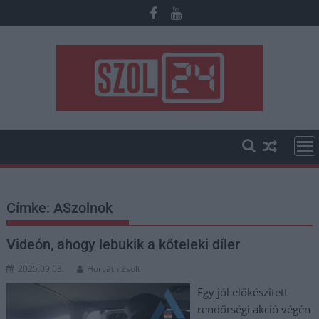
Skip
to
content
Címke:
ASzolnok
Videón, ahogy lebukik a kőteleki díler
2025.09.03.
Horváth Zsolt
Egy jól előkészített
rendőrségi akció végén