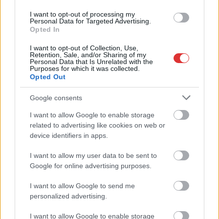
a közoktatásban – például az iskolaigazgatók visszakapják
munkáltatói jogaikat
I want to opt-out of processing my
Personal Data for Targeted Advertising.
Sok volt az igazolatlan hiányzás, Pócs János fizetéslevonást
Opted In
kapott, más fideszesek még kevesebbet vittek haza
I want to opt-out of Collection, Use,
Retention, Sale, and/or Sharing of my
A Szolnok megyei gazdák nagyon nem akarták a JÉGER
Personal Data that Is Unrelated with the
Purposes for which it was collected.
további üzemeltetését
Opted Out
Csendélet 5.0: alig balesetveszélyes lépcső és remek
Google consents
állapotban levő buszmegálló mutatja, hogy Szolnok mennyire
élhető város
I want to allow Google to enable storage
related to advertising like cookies on web or
Pénteken újra csökken a benzin és a gázolaj ára is
device identifiers in apps.
Napokon belül megválasztja az új köztársasági elnököt az
I want to allow my user data to be sent to
Országgyűlés
Google for online advertising purposes.
Kiterjedt tüzek pusztítanak az országban, köztük Karcagon
I want to allow Google to send me
Harmadfokú hőségriasztás az országban: Szolnokon klímát
personalized advertising.
javítottak, helikoptereket is bevetettek a tüzeknél
I want to allow Google to enable storage