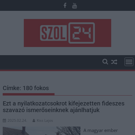
Skip
to
content
Címke:
180 fokos
Ezt a nyilatkozatcsokrot kifejezetten fideszes
szavazó ismerőseinknek ajánlhatjuk
2025.02.24.
Kiss Lajos
A magyar ember