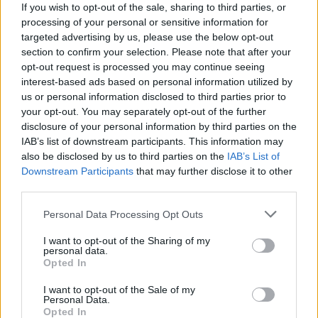
If you wish to opt-out of the sale, sharing to third parties, or
Elromlott a biztosítóberendezés a ceglédi vasútvonalon,
processing of your personal or sensitive information for
alapos késések alakultak ki a menetrendhez képest,
targeted advertising by us, please use the below opt-out
kimaradás is előfordult
section to confirm your selection. Please note that after your
opt-out request is processed you may continue seeing
Ön szerint hogy készül a hamisítatlan szolnoki habos isler?
interest-based ads based on personal information utilized by
Országos ellenőrzés indult a hazai akkumulátoripari
us or personal information disclosed to third parties prior to
üzemekben
your opt-out. You may separately opt-out of the further
disclosure of your personal information by third parties on the
Az idei év leglassabb növekedését hozta a június a
IAB’s list of downstream participants. This information may
kiskereskedelemben
also be disclosed by us to third parties on the
IAB’s List of
Downstream Participants
that may further disclose it to other
Györfi Mihály több tucat vállalkozással egyeztetett a
third parties.
kerékpárgyár dolgozóinak megsegítéséről
Please note that this website/app uses one or more Google
Personal Data Processing Opt Outs
41 fok fölé forrósodott az ország, Szolnokon pedig egy másik
services and may gather and store information including but
rekord is megdőlt
not limited to your visit or usage behaviour. You may click to
I want to opt-out of the Sharing of my
personal data.
grant or deny consent to Google and its third-party tags to
Egy telefonhívást akart, végül rendőrök vitték el a mezőtúri
Opted In
use your data for below specified purposes in below Google
férfit
consent section.
I want to opt-out of the Sale of my
Personal Data.
A Tisza kormány minisztere újabb nagy változásokról döntött
Opted In