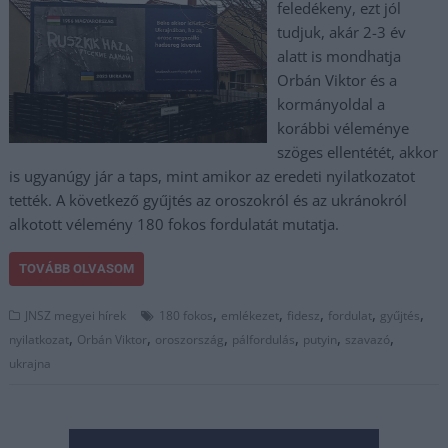
feledékeny, ezt jól
tudjuk, akár 2-3 év
alatt is mondhatja
Orbán Viktor és a
kormányoldal a
korábbi véleménye
szöges ellentétét, akkor
is ugyanúgy jár a taps, mint amikor az eredeti nyilatkozatot
tették. A következő gyűjtés az oroszokról és az ukránokról
alkotott vélemény 180 fokos fordulatát mutatja.
TOVÁBB OLVASOM
,
,
,
,
,
JNSZ megyei hírek
180 fokos
emlékezet
fidesz
fordulat
gyűjtés
,
,
,
,
,
,
nyilatkozat
Orbán Viktor
oroszország
pálfordulás
putyin
szavazó
ukrajna