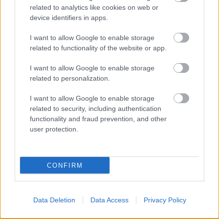
A zárkában rosszul lett, elájult – ilyen körülményekről
related to analytics like cookies on web or
számoltak be a szolnoki börtönből
device identifiers in apps.
Váratlan fennakadás borította fel a Szolnok–Kecskemét
I want to allow Google to enable storage
vasútvonal közlekedését
related to functionality of the website or app.
A polgármester a szolnoki cégekhez fordult: több száz
I want to allow Google to enable storage
elbocsátott dolgozón segítene
related to personalization.
Csődbe ment a tószegi Accell Hunland, a hazai
I want to allow Google to enable storage
kerékpárgyártás meghatározó szereplője
related to security, including authentication
Egyszer fent, egyszer lent, így festett a Duna a két évvel
functionality and fraud prevention, and other
ezelőtti árvíz idején és így most – fotógyűjtemény
user protection.
ugyanazokból a szögekből
Ilyenek eddig a tapasztalatok a vendégektől – a hőhullám
CONFIRM
miatt ingyenes a strandolás Szolnokon
Elérhetőség
Data Deletion
Data Access
Privacy Policy