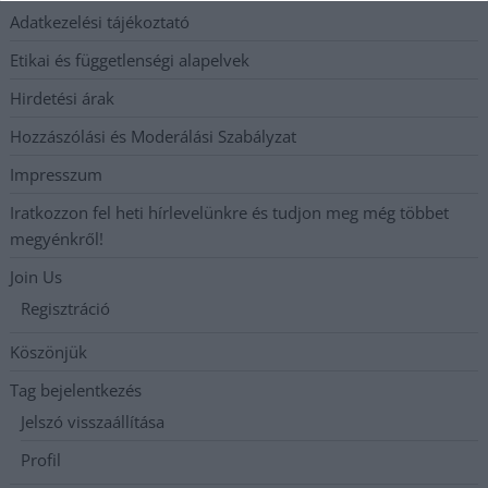
Adatkezelési tájékoztató
Etikai és függetlenségi alapelvek
Hirdetési árak
Hozzászólási és Moderálási Szabályzat
Impresszum
Iratkozzon fel heti hírlevelünkre és tudjon meg még többet
megyénkről!
Join Us
Regisztráció
Köszönjük
Tag bejelentkezés
Jelszó visszaállítása
Profil