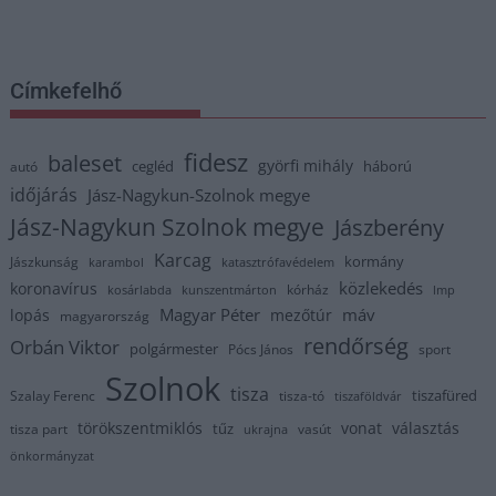
Címkefelhő
fidesz
baleset
györfi mihály
cegléd
háború
autó
időjárás
Jász-Nagykun-Szolnok megye
Jász-Nagykun Szolnok megye
Jászberény
Karcag
kormány
Jászkunság
karambol
katasztrófavédelem
közlekedés
koronavírus
kórház
kosárlabda
kunszentmárton
lmp
Magyar Péter
máv
lopás
mezőtúr
magyarország
rendőrség
Orbán Viktor
polgármester
Pócs János
sport
Szolnok
tisza
tiszafüred
Szalay Ferenc
tisza-tó
tiszaföldvár
törökszentmiklós
vonat
választás
tűz
tisza part
vasút
ukrajna
önkormányzat