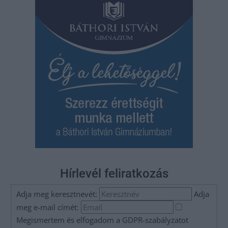
Hírlevél feliratkozás
Adja meg keresztnevét:
Adja
meg e-mail címét:
Megismertem és elfogadom a
GDPR-szabályzat
ot