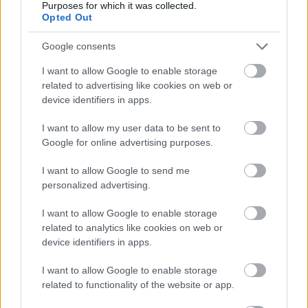
Purposes for which it was collected.
Opted Out
Google consents
I want to allow Google to enable storage
related to advertising like cookies on web or
device identifiers in apps.
Hírlevél feliratkozás
I want to allow my user data to be sent to
Google for online advertising purposes.
Adja meg keresztnevét:
Adja
meg e-mail címét:
I want to allow Google to send me
Megismertem és elfogadom a
GDPR-szabályzat
ot
personalized advertising.
I want to allow Google to enable storage
related to analytics like cookies on web or
Nem szeretne lemaradni semmiről? Csak egy kattintás, és hírlevelünk a
device identifiers in apps.
legfrissebb információkkal és exkluzív tartalmakkal hétről hétre
postaládájába érkezik!
I want to allow Google to enable storage
related to functionality of the website or app.