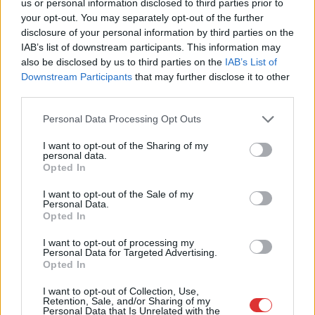
us or personal information disclosed to third parties prior to
your opt-out. You may separately opt-out of the further
disclosure of your personal information by third parties on the
2026.08.06.
Kiss Lajos
IAB’s list of downstream participants. This information may
Egyszer fent, egyszer lent, így festett a Duna a két
also be disclosed by us to third parties on the
IAB’s List of
évvel ezelőtti árvíz idején és így most –
Downstream Participants
that may further disclose it to other
fotógyűjtemény ugyanazokból a szögekből
third parties.
Akik szeretik az előtte-utána képeket, azok számára
Please note that this website/app uses one or more Google
feltétlenül ajánlott ez a képgyűjtemény. Több helyszín
Personal Data Processing Opt Outs
services and may gather and store information including but
ugyanabból a...
not limited to your visit or usage behaviour. You may click to
I want to opt-out of the Sharing of my
Magyarország
personal data.
grant or deny consent to Google and its third-party tags to
Opted In
use your data for below specified purposes in below Google
consent section.
I want to opt-out of the Sale of my
Personal Data.
Opted In
I want to opt-out of processing my
Personal Data for Targeted Advertising.
Opted In
I want to opt-out of Collection, Use,
Retention, Sale, and/or Sharing of my
Personal Data that Is Unrelated with the