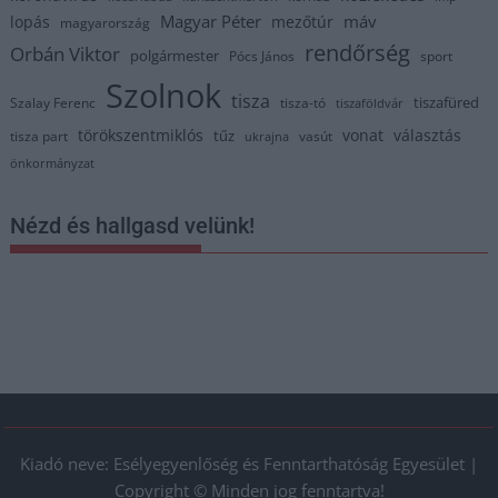
Magyar Péter
máv
lopás
mezőtúr
magyarország
rendőrség
Orbán Viktor
polgármester
Pócs János
sport
Szolnok
tisza
tiszafüred
Szalay Ferenc
tisza-tó
tiszaföldvár
törökszentmiklós
vonat
választás
tűz
tisza part
vasút
ukrajna
önkormányzat
Nézd és hallgasd velünk!
Kiadó neve: Esélyegyenlőség és Fenntarthatóság Egyesület |
Copyright © Minden jog fenntartva!