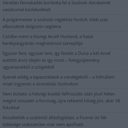
Váratlan fennakadás borította fel a Szolnok–Kecskemét
vasútvonal közlekedését
A polgármester a szolnoki cégekhez fordult: több száz
elbocsátott dolgozón segítene
Csődbe ment a tószegi Accell Hunland, a hazai
kerékpárgyártás meghatározó szereplője
Egyszer fent, egyszer lent, így festett a Duna a két évvel
ezelőtti árvíz idején és így most – fotógyűjtemény
ugyanazokból a szögekből
Ilyenek eddig a tapasztalatok a vendégektől – a hőhullám
miatt ingyenes a strandolás Szolnokon
Nem biztató: a hétvégi kisebb felfrissülés után jövő héten
megint visszatér a forróság, újra rekkenő hőség jön, akár 38
fokokkal
Közzétették a szakértői állásfoglalást, a Fiumei úti fák
többsége szakszerűen már nem ápolható