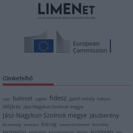
Címkefelhő
fidesz
baleset
györfi mihály
cegléd
háború
autó
időjárás
Jász-Nagykun-Szolnok megye
Jász-Nagykun Szolnok megye
Jászberény
Karcag
kormány
Jászkunság
karambol
katasztrófavédelem
közlekedés
koronavírus
kórház
kosárlabda
kunszentmárton
lmp