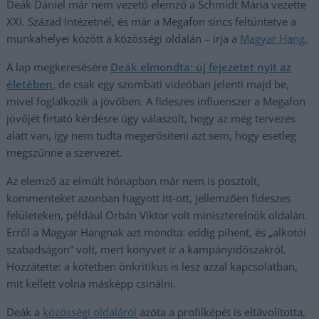
Deák Dániel már nem vezető elemző a Schmidt Mária vezette
XXI. Század Intézetnél, és már a Megafon sincs feltüntetve a
munkahelyei között a közösségi oldalán – írja a
Magyar H
ang.
A lap megkeresésére
Deák elmondta: új fejezetet nyit az
életében,
de csak egy szombati videóban jelenti majd be,
mivel foglalkozik a jövőben. A fideszes influenszer a Megafon
jövőjét firtató kérdésre úgy válaszolt, hogy az még tervezés
alatt van, így nem tudta megerősíteni azt sem, hogy esetleg
megszűnne a szervezet.
Az elemző az elmúlt hónapban már nem is posztolt,
kommenteket azonban hagyott itt-ott, jellemzően fideszes
felületeken, például Orbán Viktor volt miniszterelnök oldalán.
Erről a Magyar Hangnak azt mondta: eddig pihent, és „alkotói
szabadságon” volt, mert könyvet ír a kampányidőszakról.
Hozzátette: a kötetben önkritikus is lesz azzal kapcsolatban,
mit kellett volna másképp csinálni.
Deák a
közösségi oldal
áról
azóta a profilképét is eltávolította,