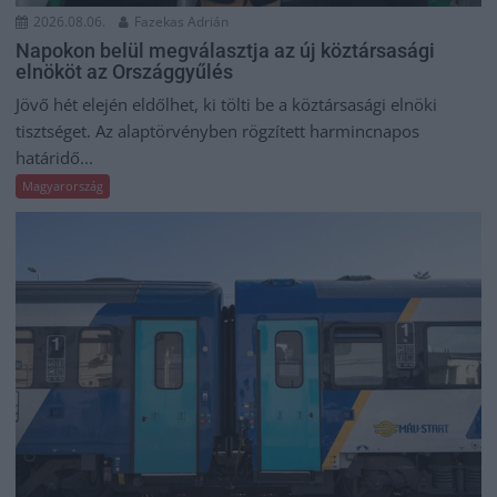
2026.08.06.
Fazekas Adrián
Napokon belül megválasztja az új köztársasági
elnököt az Országgyűlés
Jövő hét elején eldőlhet, ki tölti be a köztársasági elnöki
tisztséget. Az alaptörvényben rögzített harmincnapos
határidő...
Magyarország