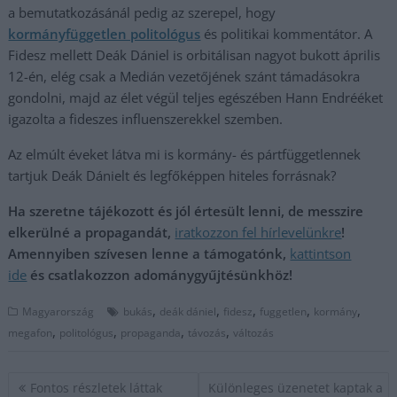
a bemutatkozásánál pedig az szerepel, hogy
kormányfüggetlen politológus
és politikai kommentátor. A
Fidesz mellett Deák Dániel is orbitálisan nagyot bukott április
12-én, elég csak a Medián vezetőjének szánt támadásokra
gondolni, majd az élet végül teljes egészében Hann Endrééket
igazolta a fideszes influenszerekkel szemben.
Az elmúlt éveket látva mi is kormány- és pártfüggetlennek
tartjuk Deák Dánielt és legfőképpen hiteles forrásnak?
Ha szeretne tájékozott és jól értesült lenni, de messzire
elkerülné a propagandát,
iratkozzon fel hírlevelünkre
!
Amennyiben szívesen lenne a támogatónk,
kattintson
ide
és csatlakozzon adománygyűjtésünkhöz!
,
,
,
,
,
Magyarország
bukás
deák dániel
fidesz
fuggetlen
kormány
,
,
,
,
megafon
politológus
propaganda
távozás
változás
Bejegyzés
Fontos részletek láttak
Különleges üzenetet kaptak a