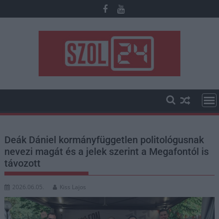
Skip
to
content
Deák Dániel kormányfüggetlen politológusnak
nevezi magát és a jelek szerint a Megafontól is
távozott
2026.06.05.
Kiss Lajos