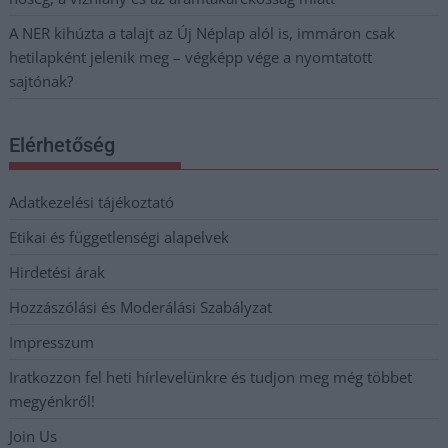
A NER kihúzta a talajt az Új Néplap alól is, immáron csak
hetilapként jelenik meg – végképp vége a nyomtatott
sajtónak?
Elérhetőség
Adatkezelési tájékoztató
Etikai és függetlenségi alapelvek
Hirdetési árak
Hozzászólási és Moderálási Szabályzat
Impresszum
Iratkozzon fel heti hírlevelünkre és tudjon meg még többet
megyénkről!
Join Us