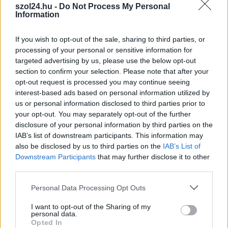
rendszer átmosása, a nyomáspróba vagy a részletes műszaki
szol24.hu -
Do Not Process My Personal
vizsgálat.
Information
Különösen fontos szakember segítségét kérni akkor, ha
If you wish to opt-out of the sale, sharing to third parties, or
gyakran csökken a rendszer nyomása, ha egyes helyiségek
processing of your personal or sensitive information for
nem melegszenek megfelelően, ha szokatlan zajokat hallunk,
targeted advertising by us, please use the below opt-out
ha nedvességet vagy szivárgást tapasztalunk, vagy ha a
section to confirm your selection. Please note that after your
opt-out request is processed you may continue seeing
fűtésszámla indokolatlanul megemelkedett.
interest-based ads based on personal information utilized by
us or personal information disclosed to third parties prior to
A rendszeres szakmai karbantartás ugyanis sokkal olcsóbb
your opt-out. You may separately opt-out of the further
hosszú távon, mint egy komoly hiba javítása, és kevesebb
disclosure of your personal information by third parties on the
energiával is jár.
IAB’s list of downstream participants. This information may
also be disclosed by us to third parties on the
IAB’s List of
,
,
,
,
,
Egyéb
ellenőrzés
fűtés
karbantartás
levegősödés
meghibásodás
Downstream Participants
that may further disclose it to other
,
,
,
,
nyomás
padlófűtés
szivattyú
teljesítmény
termosztát
third parties.
Please note that this website/app uses one or more Google
Personal Data Processing Opt Outs
Bejegyzés
Magyar Péter látványosan
Sorra tűntek el az értékek
services and may gather and store information including but
navigáció
kifigurázta külföldről a Fidesz
Jászkiséren – végül kiderült,
not limited to your visit or usage behaviour. You may click to
I want to opt-out of the Sharing of my
personal data.
több korábbi csodás tettét
hogyan jutott be a házakba a
grant or deny consent to Google and its third-party tags to
Opted In
helyi férfi