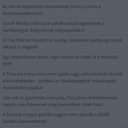
Az idei év leglassabb növekedését hozta a június a
kiskereskedelemben
Györfi Mihály több tucat vállalkozással egyeztetett a
kerékpárgyár dolgozóinak megsegítéséről
41 fok fölé forrósodott az ország, Szolnokon pedig egy másik
rekord is megdőlt
Egy telefonhívást akart, végül rendőrök vitték el a mezőtúri
férfit
A Tisza kormány minisztere újabb nagy változásokról döntött
a közoktatásban – például az iskolaigazgatók visszakapják
munkáltatói jogaikat
Sok volt az igazolatlan hiányzás, Pócs János fizetéslevonást
kapott, más fideszesek még kevesebbet vittek haza
A Szolnok megyei gazdák nagyon nem akarták a JÉGER
további üzemeltetését