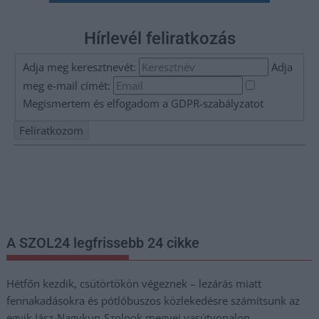
Hírlevél feliratkozás
Adja meg keresztnevét:
Adja
meg e-mail címét:
Megismertem és elfogadom a
GDPR-szabályzat
ot
Nem szeretne lemaradni semmiről? Csak egy kattintás, és hírlevelünk a
legfrissebb információkkal és exkluzív tartalmakkal hétről hétre
postaládájába érkezik!
A SZOL24 legfrissebb 24 cikke
Hétfőn kezdik, csütörtökön végeznek – lezárás miatt
fennakadásokra és pótlóbuszos közlekedésre számítsunk az
egyik Jász-Nagykun-Szolnok megyei vasútvonalon