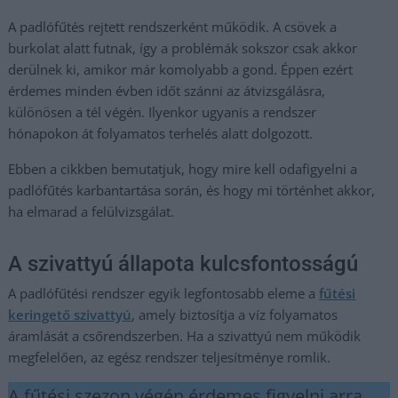
A padlófűtés rejtett rendszerként működik. A csövek a
burkolat alatt futnak, így a problémák sokszor csak akkor
derülnek ki, amikor már komolyabb a gond. Éppen ezért
érdemes minden évben időt szánni az átvizsgálásra,
különösen a tél végén. Ilyenkor ugyanis a rendszer
hónapokon át folyamatos terhelés alatt dolgozott.
Ebben a cikkben bemutatjuk, hogy mire kell odafigyelni a
padlófűtés karbantartása során, és hogy mi történhet akkor,
ha elmarad a felülvizsgálat.
A szivattyú állapota kulcsfontosságú
A padlófűtési rendszer egyik legfontosabb eleme a
fűtési
keringető szivattyú
, amely biztosítja a víz folyamatos
áramlását a csőrendszerben. Ha a szivattyú nem működik
megfelelően, az egész rendszer teljesítménye romlik.
A fűtési szezon végén érdemes figyelni arra,