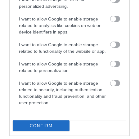
A világsztárokat felvonultató zenei színpadok mellett idén
personalized advertising.
újra nagyobb hangsúly kerül a kulturális sokszínűségre és
I want to allow Google to enable storage
a...
related to analytics like cookies on web or
Egyéb
device identifiers in apps.
I want to allow Google to enable storage
related to functionality of the website or app.
I want to allow Google to enable storage
related to personalization.
I want to allow Google to enable storage
related to security, including authentication
functionality and fraud prevention, and other
user protection.
CONFIRM
2026.08.03.
Támogatott Tartalom
Egyenes és ragyogó: Mi a helyes sorrend a