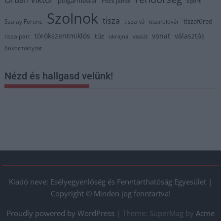
polgármester
Pócs János
sport
Szolnok
tisza
tiszafüred
Szalay Ferenc
tisza-tó
tiszaföldvár
törökszentmiklós
vonat
választás
tűz
tisza part
vasút
ukrajna
önkormányzat
Nézd és hallgasd velünk!
Kiadó neve: Esélyegyenlőség és Fenntarthatóság Egyesület |
Copyright © Minden jog fenntartva!
Proudly powered by WordPress
|
Theme: SuperMag by
Acme