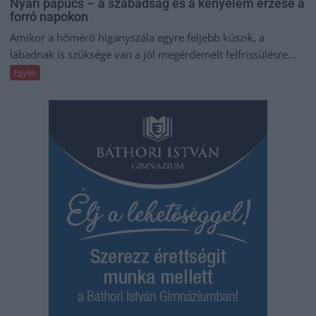
Nyári papucs – a szabadság és a kényelem érzése a
forró napokon
Amikor a hőmérő higanyszála egyre feljebb kúszik, a
lábadnak is szüksége van a jól megérdemelt felfrissülésre...
Egyéb