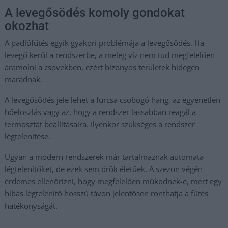
A levegősödés komoly gondokat
okozhat
A padlófűtés egyik gyakori problémája a levegősödés. Ha
levegő kerül a rendszerbe, a meleg víz nem tud megfelelően
áramolni a csövekben, ezért bizonyos területek hidegen
maradnak.
A levegősödés jele lehet a furcsa csobogó hang, az egyenetlen
hőeloszlás vagy az, hogy a rendszer lassabban reagál a
termosztát beállításaira. Ilyenkor szükséges a rendszer
légtelenítése.
Ugyan a modern rendszerek már tartalmaznak automata
légtelenítőket, de ezek sem örök életűek. A szezon végén
érdemes ellenőrizni, hogy megfelelően működnek-e, mert egy
hibás légtelenítő hosszú távon jelentősen ronthatja a fűtés
hatékonyságát.