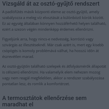
Vizsgáld át az osztó-gyűjtő rendszert
A padlófűtés másik központi eleme az osztó-gyűjtő, amely
szabályozza a meleg víz elosztását a különböző körök között.
Ez az egység általában könnyen hozzáférhető helyen található,
ezért a szezon végén mindenképp érdemes ellenőrizni.
Figyeljünk arra, hogy nincs-e nedvesség, korrózió vagy
szivárgás az illesztéseknél. Már csak azért is, mert egy kisebb
csöpögés is komoly problémává válhat, ha hosszú időn át
észrevétlen marad.
Az osztó-gyűjtőn található szelepek és átfolyásmérők állapotát
is célszerű ellenőrizni. Ha valamelyik elem nehezen mozog
vagy nem reagál megfelelően, akkor a rendszer szabályozása
pontatlan lesz, és romlik a komfortérzet.
A termosztátok ellenőrzése sem
maradhat el