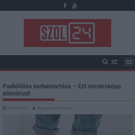
Skip
to
content
Padlófűtés karbantartása – Ezt mindenképp
ellenőrizd!
2026.06.03.
Támogatott Tartalom