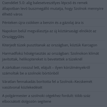
Csendélet 5.0: alig balesetveszélyes lépcső és remek
állapotban levő buszmegálló mutatja, hogy Szolnok mennyire
élhető város
Pénteken újra csökken a benzin és a gázolaj ára is
Napokon belül megválasztja az új köztársasági elnököt az
Országgyűlés
Kiterjedt tüzek pusztítanak az országban, köztük Karcagon
Harmadfokú hőségriasztás az országban: Szolnokon klímát
javítottak, helikoptereket is bevetettek a tüzeknél
A zárkában rosszul lett, elájult – ilyen körülményekről
számoltak be a szolnoki börtönből
Váratlan fennakadás borította fel a Szolnok–Kecskemét
vasútvonal közlekedését
A polgármester a szolnoki cégekhez fordult: több száz
elbocsátott dolgozón segítene