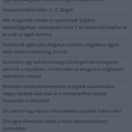
Visszaszámlálás indul: -1, 0, Sziget!
Már magasabb szinten is nyomoznak Szijjártó
büntetőügyében, vesztegetés miatt 3 év letöltendőt kaphat és
ez csak az egyik botrány
Problémák egész Jász-Nagykun-Szolnok megyében: egyre
több otthoni kútból fogy ki a víz
Szolnokon egy kulcsfontosságú körforgalmat részlegesen
lezárnak a napokban, a közlekedés az átlagost is meghaladó
mértékben lebénul
Elromlott a biztosítóberendezés a ceglédi vasútvonalon,
alapos késések alakultak ki a menetrendhez képest,
kimaradás is előfordult
Ön szerint hogy készül a hamisítatlan szolnoki habos isler?
Országos ellenőrzés indult a hazai akkumulátoripari
üzemekben