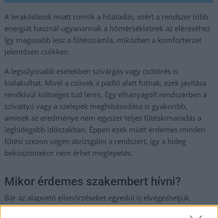
A lerakódások miatt romlik a hőátadás, ezért a rendszer több
energiát használ ugyanannak a hőmérsékletnek az eléréséhez.
Így magasabb lesz a fűtésszámla, miközben a komfortérzet
jelentősen csökken.
A legsúlyosabb esetekben szivárgás vagy csőtörés is
kialakulhat. Mivel a csövek a padló alatt futnak, ezek javítása
rendkívül költséges tud lenni. Egy elhanyagolt rendszerben a
szivattyú vagy a szelepek meghibásodása is gyakoribb,
aminek az eredménye nem egyszer teljes fűtéskimaradás a
leghidegebb időszakban. Éppen ezek miatt érdemes minden
fűtési szezon végén átvizsgálni a rendszert, így a hideg
beköszöntekor nem érhet meglepetés.
Mikor érdemes szakembert hívni?
Bár az alapvető ellenőrzéseket egyedül is elvégezhetjük,
bizonyos feladatokat jobb szakemberre bízni. Ilyen például a