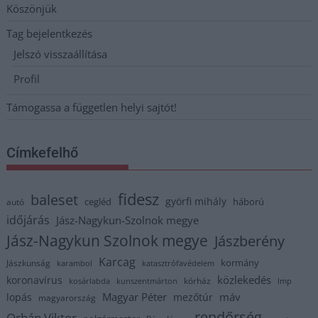
Köszönjük
Tag bejelentkezés
Jelszó visszaállítása
Profil
Támogassa a független helyi sajtót!
Címkefelhő
fidesz
baleset
györfi mihály
cegléd
háború
autó
időjárás
Jász-Nagykun-Szolnok megye
Jász-Nagykun Szolnok megye
Jászberény
Karcag
kormány
Jászkunság
karambol
katasztrófavédelem
közlekedés
koronavírus
kórház
kosárlabda
kunszentmárton
lmp
Magyar Péter
máv
lopás
mezőtúr
magyarország
rendőrség
Orbán Viktor