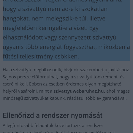
hogy a szivattyú nem ad-e ki szokatlan
hangokat, nem melegszik-e túl, illetve
megfelelően keringeti-e a vizet. Egy
elhasználódott vagy szennyezett szivattyú
ugyanis több energiát fogyaszthat, miközben a
fűtési teljesítmény csökken.
Ha a szivattyú meghibásodik, hívjunk szakembert a javításhoz.
Sajnos persze előfordulhat, hogy a szivattyú tönkrement, és
cserélni kell. Ebben az esetben érdemes olyan megbízható
helyről vásárolni, mint a
szivattyuwebaruhaz.hu,
ahol magas
minőségű szivattyúkat kapunk, ráadásul több év garanciával.
Ellenőrizd a rendszer nyomását
A legfontosabb feladatok közé tartozik a rendszer
nyomásának ellenőrzése. A túl alacsony vagy túl magas