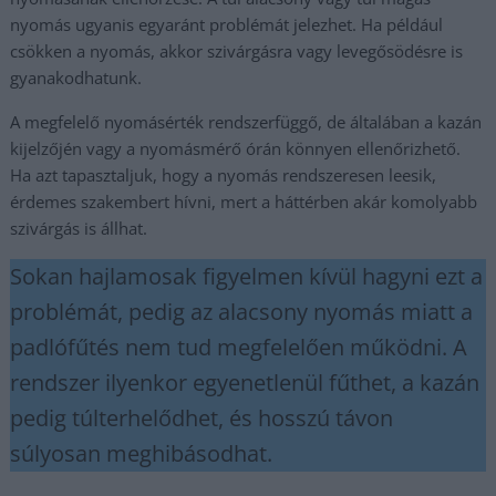
nyomás ugyanis egyaránt problémát jelezhet. Ha például
csökken a nyomás, akkor szivárgásra vagy levegősödésre is
gyanakodhatunk.
A megfelelő nyomásérték rendszerfüggő, de általában a kazán
kijelzőjén vagy a nyomásmérő órán könnyen ellenőrizhető.
Ha azt tapasztaljuk, hogy a nyomás rendszeresen leesik,
érdemes szakembert hívni, mert a háttérben akár komolyabb
szivárgás is állhat.
Sokan hajlamosak figyelmen kívül hagyni ezt a
problémát, pedig az alacsony nyomás miatt a
padlófűtés nem tud megfelelően működni. A
rendszer ilyenkor egyenetlenül fűthet, a kazán
pedig túlterhelődhet, és hosszú távon
súlyosan meghibásodhat.