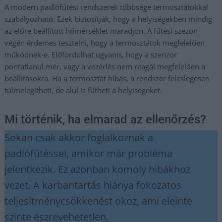
A modern padlófűtési rendszerek többsége termosztátokkal
szabályozható. Ezek biztosítják, hogy a helyiségekben mindig
az előre beállított hőmérséklet maradjon. A fűtési szezon
végén érdemes tesztelni, hogy a termosztátok megfelelően
működnek-e. Előfordulhat ugyanis, hogy a szenzor
pontatlanul mér, vagy a vezérlés nem reagál megfelelően a
beállításokra. Ha a termosztát hibás, a rendszer feleslegesen
túlmelegítheti, de alul is fűtheti a helyiségeket.
Mi történik, ha elmarad az ellenőrzés?
Sokan csak akkor foglalkoznak a
padlófűtéssel, amikor már probléma
jelentkezik. Ez azonban komoly hibákhoz
vezet. A karbantartás hiánya fokozatos
teljesítménycsökkenést okoz, ami eleinte
szinte észrevehetetlen.