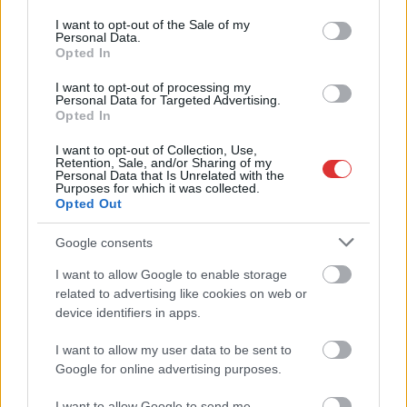
use your data for below specified purposes in below Google
consent section.
I want to opt-out of the Sale of my
Personal Data.
Opted In
Kapcsolódó cikkek
I want to opt-out of processing my
Personal Data for Targeted Advertising.
Opted In
I want to opt-out of Collection, Use,
Retention, Sale, and/or Sharing of my
Personal Data that Is Unrelated with the
Purposes for which it was collected.
Opted Out
Google consents
I want to allow Google to enable storage
related to advertising like cookies on web or
device identifiers in apps.
I want to allow my user data to be sent to
Google for online advertising purposes.
2026.08.08.
szol24.hu
Visszaszámlálás indul: -1, 0, Sziget!
I want to allow Google to send me