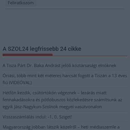
Nem szeretne lemaradni semmiről? Csak egy kattintás, és hírlevelünk a
legfrissebb információkkal és exkluzív tartalmakkal hétről hétre
postaládájába érkezik!
A SZOL24 legfrissebb 24 cikke
A Tisza Párt Dr. Baka Andrást jelöli köztársasági elnöknek
Óriási, több mint két méteres harcsát fogott a Tiszán a 13 éves
fiú (VIDEÓVAL)
Hétfőn kezdik, csütörtökön végeznek – lezárás miatt
fennakadásokra és pótlóbuszos közlekedésre számítsunk az
egyik Jász-Nagykun-Szolnok megyei vasútvonalon
Visszaszámlálás indul: -1, 0, Sziget!
Magyarország jobban látszik közelről – heti médiaszemle a