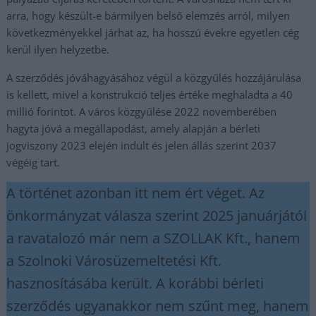
arra, hogy készült-e bármilyen belső elemzés arról, milyen
következményekkel járhat az, ha hosszú évekre egyetlen cég
kerül ilyen helyzetbe.
A szerződés jóváhagyásához végül a közgyűlés hozzájárulása
is kellett, mivel a konstrukció teljes értéke meghaladta a 40
millió forintot. A város közgyűlése 2022 novemberében
hagyta jóvá a megállapodást, amely alapján a bérleti
jogviszony 2023 elején indult és jelen állás szerint 2037
végéig tart.
A történet azonban itt nem ért véget. Az
önkormányzat válasza szerint 2025 januárjától
a ravatalozó már nem a SZOLLAK Kft., hanem
a Szolnoki Városüzemeltetési Kft.
hasznosításába került. A korábbi bérleti
szerződés ugyanakkor nem szűnt meg, hanem