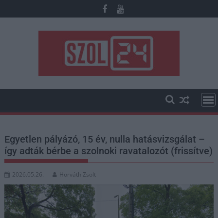
Skip
to
content
Egyetlen pályázó, 15 év, nulla hatásvizsgálat –
így adták bérbe a szolnoki ravatalozót (frissítve)
2026.05.26.
Horváth Zsolt