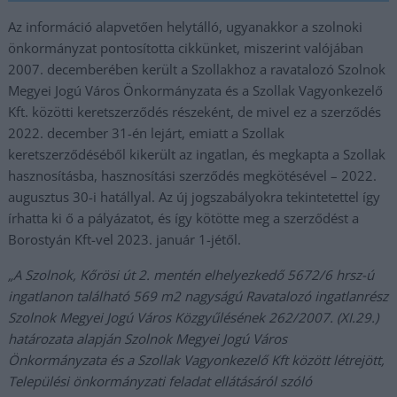
Az információ alapvetően helytálló, ugyanakkor a szolnoki
önkormányzat pontosította cikkünket, miszerint valójában
2007. decemberében került a Szollakhoz a ravatalozó Szolnok
Megyei Jogú Város Önkormányzata és a Szollak Vagyonkezelő
Kft. közötti keretszerződés részeként, de mivel ez a szerződés
2022. december 31-én lejárt, emiatt a Szollak
keretszerződéséből kikerült az ingatlan, és megkapta a Szollak
hasznosításba, hasznosítási szerződés megkötésével – 2022.
augusztus 30-i hatállyal. Az új jogszabályokra tekintetettel így
írhatta ki ő a pályázatot, és így kötötte meg a szerződést a
Borostyán Kft-vel 2023. január 1-jétől.
„A Szolnok, Kőrösi út 2. mentén elhelyezkedő 5672/6 hrsz-ú
ingatlanon található 569 m2 nagyságú Ravatalozó ingatlanrész
Szolnok Megyei Jogú Város Közgyűlésének 262/2007. (XI.29.)
határozata alapján Szolnok Megyei Jogú Város
Önkormányzata és a Szollak Vagyonkezelő Kft között létrejött,
Települési önkormányzati feladat ellátásáról szóló