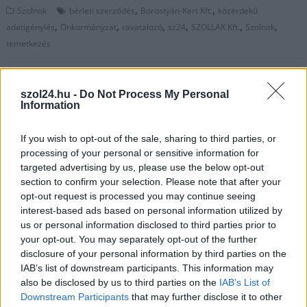
,
,
Szolnok
bérleti szerződés
Borostyán-Kert Kft.
közérdekű
,
,
,
,
,
,
adatigénylés
Önkormányzat
ravatalozó
sz24
SZOLLAK Kft.
Szolnok
temetkezés
Bejegyzés
Újabb kiváló szolnoki
Ha az új kormányzati
szol24.hu -
Do Not Process My Personal
navigáció
parkolást mutattak be nekünk
környezetben sem kapnánk
Information
támogatást, akkor elmegyünk
– lakossági fórum a szolnoki
If you wish to opt-out of the sale, sharing to third parties, or
elektrolitgyár-beruházásról
processing of your personal or sensitive information for
targeted advertising by us, please use the below opt-out
section to confirm your selection. Please note that after your
Kapcsolódó cikkek
opt-out request is processed you may continue seeing
interest-based ads based on personal information utilized by
us or personal information disclosed to third parties prior to
your opt-out. You may separately opt-out of the further
disclosure of your personal information by third parties on the
IAB’s list of downstream participants. This information may
also be disclosed by us to third parties on the
IAB’s List of
Downstream Participants
that may further disclose it to other