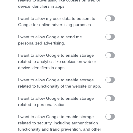
related to advertising like cookies on web or
device identifiers in apps.
I want to allow my user data to be sent to
Google for online advertising purposes.
I want to allow Google to send me
personalized advertising.
I want to allow Google to enable storage
related to analytics like cookies on web or
2026.08.07.
Farkas András
device identifiers in apps.
Ön szerint hogy készül a hamisítatlan szolnoki
habos isler?
I want to allow Google to enable storage
Igazi retró klasszikus desszert, amelyet generációk óta
related to functionality of the website or app.
szeretnek, és amelyet sokan ma is próbálnak otthon
I want to allow Google to enable storage
újraalkotni....
related to personalization.
Szolnok
I want to allow Google to enable storage
related to security, including authentication
functionality and fraud prevention, and other