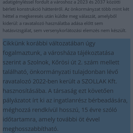
adatigényléssel fordult a városhoz a 2023 és 2037 közötti
bérleti konstrukció hátteréről. Az önkormányzat több mint két
héttel a megkeresés után küldte meg válaszát, amelyből
kiderül: a ravatalozó használatba adása előtt sem
hatásvizsgálat, sem versenykorlátozási elemzés nem készült.
Cikkünk korábbi változatában úgy
fogalmaztunk, a városháza tájékoztatása
szerint a Szolnok, Kőrösi út 2. szám mellett
található, önkormányzati tulajdonban lévő
ravatalozó 2022-ben került a SZOLLAK Kft.
hasznosításába. A társaság ezt követően
pályázatot írt ki az ingatlanrész bérbeadására,
méghozzá rendkívül hosszú, 15 évre szóló
időtartamra, amely további öt évvel
meghosszabbítható.