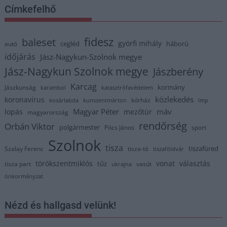
Címkefelhő
fidesz
baleset
györfi mihály
cegléd
háború
autó
időjárás
Jász-Nagykun-Szolnok megye
Jász-Nagykun Szolnok megye
Jászberény
Karcag
kormány
Jászkunság
karambol
katasztrófavédelem
közlekedés
koronavírus
kórház
kosárlabda
kunszentmárton
lmp
Magyar Péter
máv
lopás
mezőtúr
magyarország
rendőrség
Orbán Viktor
polgármester
Pócs János
sport
Szolnok
tisza
tiszafüred
Szalay Ferenc
tisza-tó
tiszaföldvár
törökszentmiklós
vonat
választás
tűz
tisza part
vasút
ukrajna
önkormányzat
Nézd és hallgasd velünk!