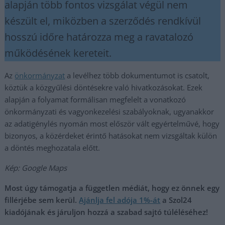
alapján több fontos vizsgálat végül nem
készült el, miközben a szerződés rendkívül
hosszú időre határozza meg a ravatalozó
működésének kereteit.
Az
önkormányzat
a levélhez több dokumentumot is csatolt,
köztük a közgyűlési döntésekre való hivatkozásokat. Ezek
alapján a folyamat formálisan megfelelt a vonatkozó
önkormányzati és vagyonkezelési szabályoknak, ugyanakkor
az adatigénylés nyomán most először vált egyértelművé, hogy
bizonyos, a közérdeket érintő hatásokat nem vizsgáltak külön
a döntés meghozatala előtt.
Kép: Google Maps
Most úgy támogatja a független médiát, hogy ez önnek egy
fillérjébe sem kerül.
Ajánlja fel adója 1%-át
a Szol24
kiadójának és járuljon hozzá a szabad sajtó túléléséhez!