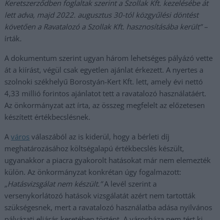
Keretszerződben foglaltak szerint a Szollak Kft. kezelésébe át
lett adva, majd 2022. augusztus 30-tól közgyűlési döntést
követően a Ravatalozó a Szollak Kft. hasznosításába került” –
írták
.
A dokumentum szerint ugyan három lehetséges pályázó vette
át a kiírást, végül csak egyetlen ajánlat érkezett. A nyertes a
szolnoki székhelyű Borostyán-Kert Kft. lett, amely évi nettó
4,33 millió forintos ajánlatot tett a ravatalozó használatáért.
Az önkormányzat azt írta, az összeg megfelelt az előzetesen
készített értékbecslésnek.
A
város
válaszából az is kiderül, hogy a bérleti díj
meghatározásához költségalapú értékbecslés készült,
ugyanakkor a piacra gyakorolt hatásokat már nem elemezték
külön. Az önkormányzat konkrétan úgy fogalmazott:
„Hatásvizsgálat nem készült.”
A levél szerint a
versenykorlátozó hatások vizsgálatát azért nem tartották
szükségesnek, mert a ravatalozó használatba adása nyilvános
pályázati eljárás keretében történt. A városháza nem tért ki