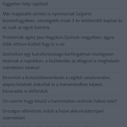
független helyi sajtóból
Már magasabb szinten is nyomoznak Szijjártó
büntetőügyében, vesztegetés miatt 3 év letöltendőt kaphat és
ez csak az egyik botrány
Problémák egész Jász-Nagykun-Szolnok megyében: egyre
több otthoni kútból fogy ki a víz
Szolnokon egy kulcsfontosságú körforgalmat részlegesen
lezárnak a napokban, a közlekedés az átlagost is meghaladó
mértékben lebénul
Elromlott a biztosítóberendezés a ceglédi vasútvonalon,
alapos késések alakultak ki a menetrendhez képest,
kimaradás is előfordult
Ön szerint hogy készül a hamisítatlan szolnoki habos isler?
Országos ellenőrzés indult a hazai akkumulátoripari
üzemekben