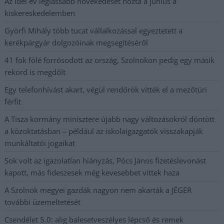
Az idei év leglassabb növekedését hozta a június a
kiskereskedelemben
Györfi Mihály több tucat vállalkozással egyeztetett a
kerékpárgyár dolgozóinak megsegítéséről
41 fok fölé forrósodott az ország, Szolnokon pedig egy másik
rekord is megdőlt
Egy telefonhívást akart, végül rendőrök vitték el a mezőtúri
férfit
A Tisza kormány minisztere újabb nagy változásokról döntött
a közoktatásban – például az iskolaigazgatók visszakapják
munkáltatói jogaikat
Sok volt az igazolatlan hiányzás, Pócs János fizetéslevonást
kapott, más fideszesek még kevesebbet vittek haza
A Szolnok megyei gazdák nagyon nem akarták a JÉGER
további üzemeltetését
Csendélet 5.0: alig balesetveszélyes lépcső és remek