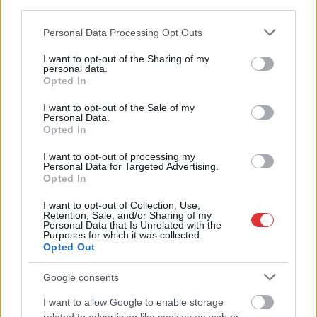
third parties.
Please note that this website/app uses one or more Google
Personal Data Processing Opt Outs
services and may gather and store information including but
not limited to your visit or usage behaviour. You may click to
I want to opt-out of the Sharing of my
personal data.
grant or deny consent to Google and its third-party tags to
Opted In
use your data for below specified purposes in below Google
consent section.
I want to opt-out of the Sale of my
Personal Data.
2026.08.07.
Kiss Lajos
Opted In
Szolnokon egy kulcsfontosságú körforgalmat
részlegesen lezárnak a napokban, a közlekedés az
I want to opt-out of processing my
Personal Data for Targeted Advertising.
átlagost is meghaladó mértékben lebénul
Opted In
Az aszfalt olyan nagymértékben károsodott, hogy már
I want to opt-out of Collection, Use,
nemigen lehet tovább húzni a javítási munkálatokat, ezzel
Retention, Sale, and/or Sharing of my
viszont...
Personal Data that Is Unrelated with the
Purposes for which it was collected.
Szolnok
Opted Out
Google consents
I want to allow Google to enable storage