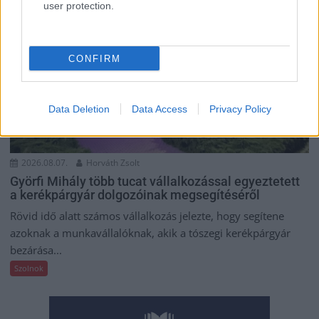
user protection.
CONFIRM
Data Deletion
Data Access
Privacy Policy
2026.08.07.
Horváth Zsolt
Györfi Mihály több tucat vállalkozással egyeztetett
a kerékpárgyár dolgozóinak megsegítéséről
Rövid idő alatt számos vállalkozás jelezte, hogy segítene
azoknak a munkavállalóknak, akik a tószegi kerékpárgyár
bezárása...
Szolnok