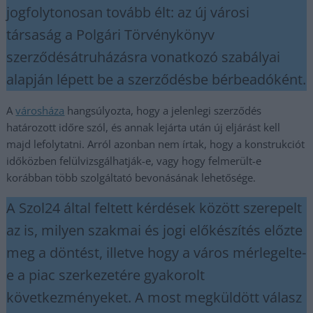
jogfolytonosan tovább élt: az új városi
társaság a Polgári Törvénykönyv
szerződésátruházásra vonatkozó szabályai
alapján lépett be a szerződésbe bérbeadóként.
A
városháza
hangsúlyozta, hogy a jelenlegi szerződés
határozott időre szól, és annak lejárta után új eljárást kell
majd lefolytatni. Arról azonban nem írtak, hogy a konstrukciót
időközben felülvizsgálhatják-e, vagy hogy felmerült-e
korábban több szolgáltató bevonásának lehetősége.
A Szol24 által feltett kérdések között szerepelt
az is, milyen szakmai és jogi előkészítés előzte
meg a döntést, illetve hogy a város mérlegelte-
e a piac szerkezetére gyakorolt
következményeket. A most megküldött válasz