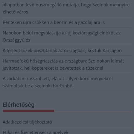
állapotban levő buszmegálló mutatja, hogy Szolnok mennyire
élhető város
Pénteken újra csökken a benzin és a gázolaj ára is
Napokon belül megválasztja az új köztársasági elnököt az
Országgyűlés
Kiterjedt tüzek pusztítanak az országban, köztük Karcagon
Harmadfokú hőségriasztás az országban: Szolnokon klímát
javítottak, helikoptereket is bevetettek a tüzeknél
A zárkában rosszul lett, elájult – ilyen körülményekről
számoltak be a szolnoki börtönből
Elérhetőség
Adatkezelési tájékoztató
Etikai és függetlenségi alapelvek