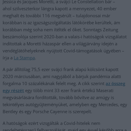
Jessica és Jacques Moretti, a svájci Le Constellation bár –
ahol szilveszterkor lángra kapott a mennyezet, 40 ember
meghalt és további 116 megsérült – tulajdonosai már
korábban is az igazságszolgáltatás látókörébe kerültek, ám
korábban még soha nem ítélték el őket. Sonntags Zeitung
beszámolója szerint
2020-ban a valais-i hatóságok vizsgálatot
indítottak a Moretti házaspár ellen a világjárvány idején a
vendéglátóhelyeknek nyújtott Covid-támogatások ügyében –
írja a
La Stam
pa
.
A pár állítólag 75,5 ezer svájci frank alapú kölcsönt kapott
2020 márciusában, ami nagyjából a bárjuk pandémia alatti
forgalma 10 százalékának felelt meg. A cikk szerint
az összeg
egy részét
egy több mint 33 ezer frank értékű Maserati
megvásárlására fordították, tovább bővítve az amúgy is
tekintélyes autógyűjteményüket, amelyben egy Mercedes, egy
Bentley és egy Porsche Cayenne is szerepelt.
A hatóságok ezért vizsgálták a Covid-hitelek nem
rendeltetésszerű felhasználását, majd egy évvel később arra a