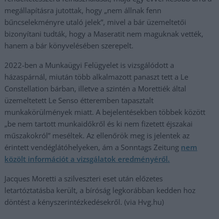
megállapításra jutottak, hogy „nem állnak fenn
bűncselekményre utaló jelek”, mivel a bár üzemeltetői
bizonyítani tudták, hogy a Maseratit nem maguknak vették,
hanem a bár könyvelésében szerepelt.
2022-ben a Munkaügyi Felügyelet is vizsgálódott a
házaspárnál, miután több alkalmazott panaszt tett a Le
Constellation bárban, illetve a szintén a Morettiék által
üzemeltetett Le Senso étteremben tapasztalt
munkakörülmények miatt. A bejelentésekben többek között
„be nem tartott munkaidőkről és ki nem fizetett éjszakai
műszakokról” meséltek. Az ellenőrök meg is jelentek az
érintett vendéglátóhelyeken, ám a Sonntags Zeitung
nem
közölt információt a vizsgálatok eredményéről.
Jacques Moretti a szilveszteri eset után előzetes
letartóztatásba került, a bíróság legkorábban kedden hoz
döntést a kényszerintézkedésekről. (via Hvg.hu)