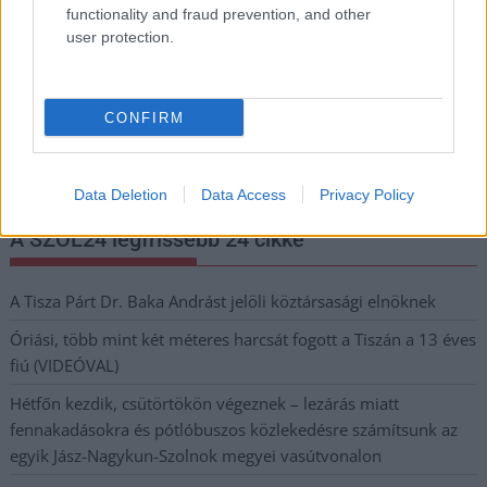
functionality and fraud prevention, and other
Megismertem és elfogadom a
GDPR-szabályzat
ot
user protection.
Nem szeretne lemaradni semmiről? Csak egy kattintás, és hírlevelünk a
CONFIRM
legfrissebb információkkal és exkluzív tartalmakkal hétről hétre
postaládájába érkezik!
Data Deletion
Data Access
Privacy Policy
A SZOL24 legfrissebb 24 cikke
A Tisza Párt Dr. Baka Andrást jelöli köztársasági elnöknek
Óriási, több mint két méteres harcsát fogott a Tiszán a 13 éves
fiú (VIDEÓVAL)
Hétfőn kezdik, csütörtökön végeznek – lezárás miatt
fennakadásokra és pótlóbuszos közlekedésre számítsunk az
egyik Jász-Nagykun-Szolnok megyei vasútvonalon