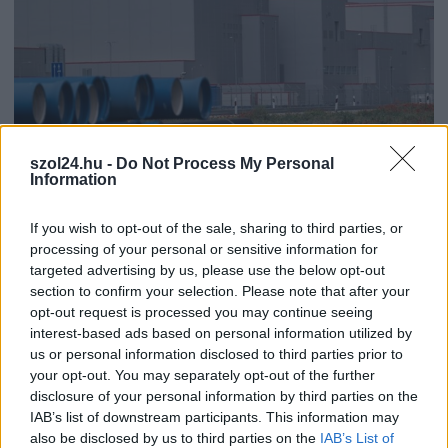
szol24.hu -
Do Not Process My Personal
Information
If you wish to opt-out of the sale, sharing to third parties, or
processing of your personal or sensitive information for
targeted advertising by us, please use the below opt-out
2026.08.07.
Fazekas Adrián
section to confirm your selection. Please note that after your
opt-out request is processed you may continue seeing
Országos ellenőrzés indult a hazai akkumulátoripari
üzemekben
interest-based ads based on personal information utilized by
us or personal information disclosed to third parties prior to
Szigorú hatósági vizsgálat alá vonják az akkumulátorgyártás
your opt-out. You may separately opt-out of the further
teljes működési láncát Magyarországon. Az augusztus 1-jétől
disclosure of your personal information by third parties on the
indult országos...
IAB’s list of downstream participants. This information may
Magyarország
also be disclosed by us to third parties on the
IAB’s List of