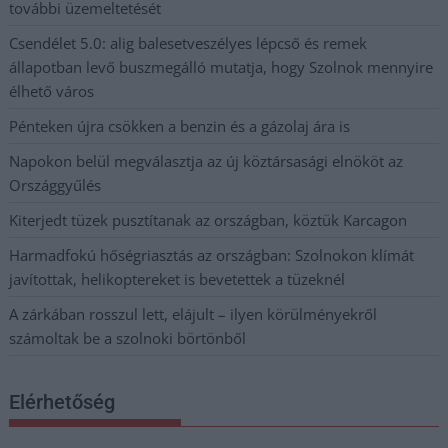
további üzemeltetését
Csendélet 5.0: alig balesetveszélyes lépcső és remek
állapotban levő buszmegálló mutatja, hogy Szolnok mennyire
élhető város
Pénteken újra csökken a benzin és a gázolaj ára is
Napokon belül megválasztja az új köztársasági elnököt az
Országgyűlés
Kiterjedt tüzek pusztítanak az országban, köztük Karcagon
Harmadfokú hőségriasztás az országban: Szolnokon klímát
javítottak, helikoptereket is bevetettek a tüzeknél
A zárkában rosszul lett, elájult – ilyen körülményekről
számoltak be a szolnoki börtönből
Elérhetőség