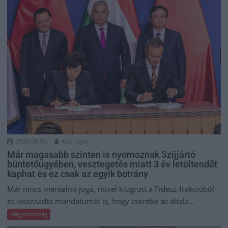
2026.08.08.
Kiss Lajos
Már magasabb szinten is nyomoznak Szijjártó
büntetőügyében, vesztegetés miatt 3 év letöltendőt
kaphat és ez csak az egyik botrány
Már nincs mentelmi joga, mivel kiugrott a Fidesz-frakcióból
és visszaadta mandátumát is, hogy cserébe az általa...
Magyarország