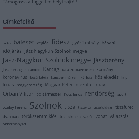
Támogassa a független helyi sajtót!
Címkefelhő
fidesz
baleset
györfi mihály
cegléd
háború
autó
időjárás
Jász-Nagykun-Szolnok megye
Jász-Nagykun Szolnok megye
Jászberény
Karcag
kormány
Jászkunság
karambol
katasztrófavédelem
közlekedés
koronavírus
kórház
kosárlabda
kunszentmárton
lmp
Magyar Péter
máv
lopás
mezőtúr
magyarország
rendőrség
Orbán Viktor
polgármester
Pócs János
sport
Szolnok
tisza
tiszafüred
Szalay Ferenc
tisza-tó
tiszaföldvár
törökszentmiklós
vonat
választás
tűz
tisza part
vasút
ukrajna
önkormányzat