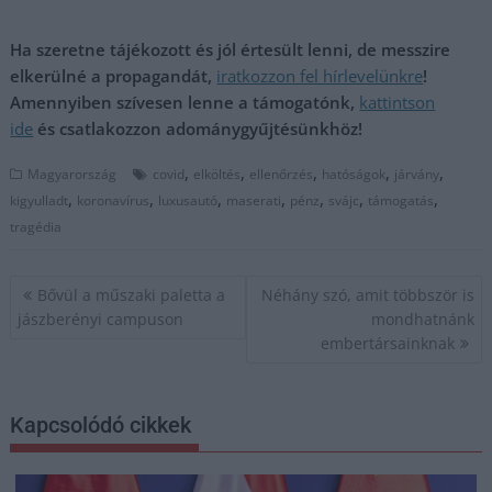
Ha szeretne tájékozott és jól értesült lenni, de messzire
elkerülné a propagandát,
iratkozzon fel hírlevelünkre
!
Amennyiben szívesen lenne a támogatónk,
kattintson
ide
és csatlakozzon adománygyűjtésünkhöz!
,
,
,
,
,
Magyarország
covid
elköltés
ellenőrzés
hatóságok
járvány
,
,
,
,
,
,
,
kigyulladt
koronavírus
luxusautó
maserati
pénz
svájc
támogatás
tragédia
Bejegyzés
Bővül a műszaki paletta a
Néhány szó, amit többször is
navigáció
jászberényi campuson
mondhatnánk
embertársainknak
Kapcsolódó cikkek