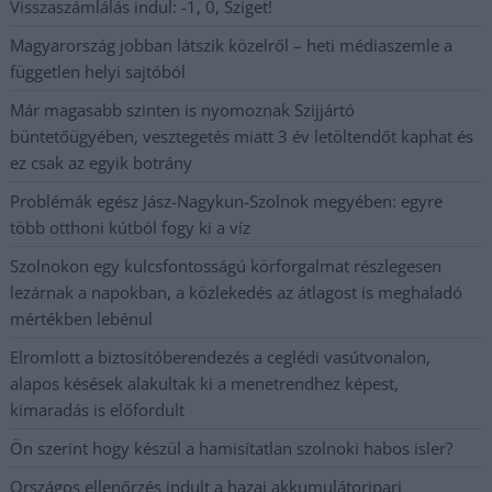
Visszaszámlálás indul: -1, 0, Sziget!
Magyarország jobban látszik közelről – heti médiaszemle a
független helyi sajtóból
Már magasabb szinten is nyomoznak Szijjártó
büntetőügyében, vesztegetés miatt 3 év letöltendőt kaphat és
ez csak az egyik botrány
Problémák egész Jász-Nagykun-Szolnok megyében: egyre
több otthoni kútból fogy ki a víz
Szolnokon egy kulcsfontosságú körforgalmat részlegesen
lezárnak a napokban, a közlekedés az átlagost is meghaladó
mértékben lebénul
Elromlott a biztosítóberendezés a ceglédi vasútvonalon,
alapos késések alakultak ki a menetrendhez képest,
kimaradás is előfordult
Ön szerint hogy készül a hamisítatlan szolnoki habos isler?
Országos ellenőrzés indult a hazai akkumulátoripari