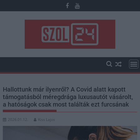
Skip
to
content
Hallottunk már ilyenről? A Covid alatt kapott
támogatásból méregdrága luxusautót vásárolt,
a hatóságok csak most találták ezt furcsának
2026.01.12.
Kiss Lajos