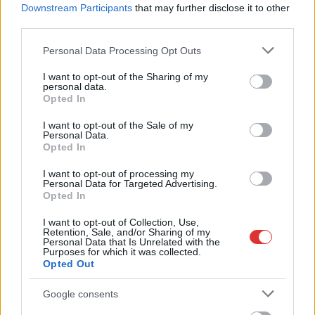
Downstream Participants
that may further disclose it to other
third parties.
Please note that this website/app uses one or more Google
Personal Data Processing Opt Outs
services and may gather and store information including but
not limited to your visit or usage behaviour. You may click to
I want to opt-out of the Sharing of my
personal data.
grant or deny consent to Google and its third-party tags to
Opted In
use your data for below specified purposes in below Google
consent section.
I want to opt-out of the Sale of my
Personal Data.
Opted In
I want to opt-out of processing my
Personal Data for Targeted Advertising.
Opted In
2026.08.07.
Fazekas Adrián
I want to opt-out of Collection, Use,
Az idei év leglassabb növekedését hozta a június a
Retention, Sale, and/or Sharing of my
Personal Data that Is Unrelated with the
kiskereskedelemben
Purposes for which it was collected.
Opted Out
Bár a hazai kiskereskedelmi forgalom idén júniusban is
bővülni tudott, a növekedési ütem jelentősen lelassult a...
Google consents
Magyarország