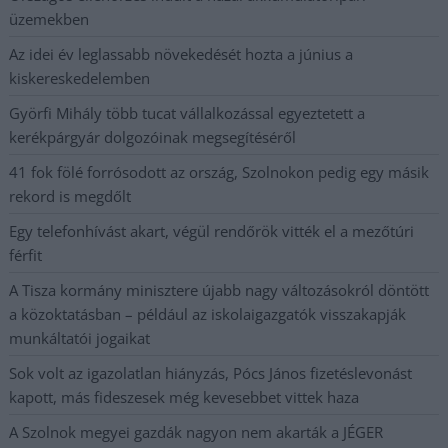
üzemekben
Az idei év leglassabb növekedését hozta a június a
kiskereskedelemben
Györfi Mihály több tucat vállalkozással egyeztetett a
kerékpárgyár dolgozóinak megsegítéséről
41 fok fölé forrósodott az ország, Szolnokon pedig egy másik
rekord is megdőlt
Egy telefonhívást akart, végül rendőrök vitték el a mezőtúri
férfit
A Tisza kormány minisztere újabb nagy változásokról döntött
a közoktatásban – például az iskolaigazgatók visszakapják
munkáltatói jogaikat
Sok volt az igazolatlan hiányzás, Pócs János fizetéslevonást
kapott, más fideszesek még kevesebbet vittek haza
A Szolnok megyei gazdák nagyon nem akarták a JÉGER