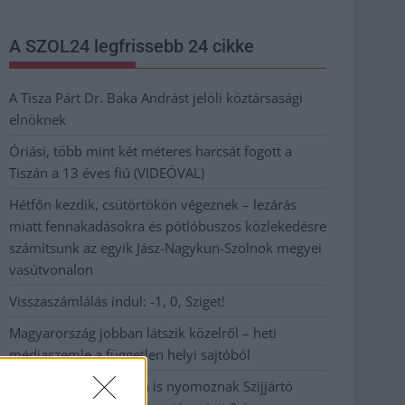
A SZOL24 legfrissebb 24 cikke
A Tisza Párt Dr. Baka Andrást jelöli köztársasági
elnöknek
Óriási, több mint két méteres harcsát fogott a
Tiszán a 13 éves fiú (VIDEÓVAL)
Hétfőn kezdik, csütörtökön végeznek – lezárás
miatt fennakadásokra és pótlóbuszos közlekedésre
számítsunk az egyik Jász-Nagykun-Szolnok megyei
vasútvonalon
Visszaszámlálás indul: -1, 0, Sziget!
Magyarország jobban látszik közelről – heti
médiaszemle a független helyi sajtóból
Már magasabb szinten is nyomoznak Szijjártó