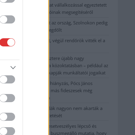
Györfi Mihály több tucat vállalkozással egyeztetett
a kerékpárgyár dolgozóinak megsegítéséről
41 fok fölé forrósodott az ország, Szolnokon pedig
egy másik rekord is megdőlt
Egy telefonhívást akart, végül rendőrök vitték el a
mezőtúri férfit
A Tisza kormány minisztere újabb nagy
változásokról döntött a közoktatásban – például az
iskolaigazgatók visszakapják munkáltatói jogaikat
Sok volt az igazolatlan hiányzás, Pócs János
fizetéslevonást kapott, más fideszesek még
kevesebbet vittek haza
A Szolnok megyei gazdák nagyon nem akarták a
JÉGER további üzemeltetését
Csendélet 5.0: alig balesetveszélyes lépcső és
remek állapotban levő buszmegálló mutatja, hogy