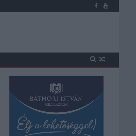
éves fiú (VIDEÓVAL)