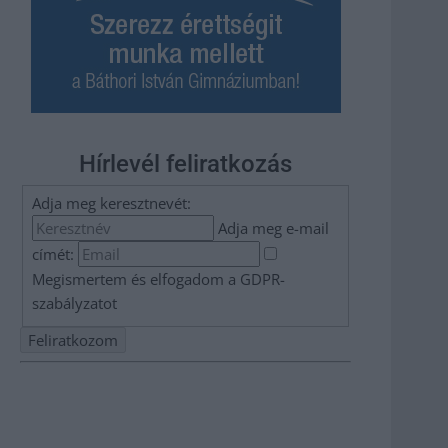
Hírlevél feliratkozás
Adja meg keresztnevét:
Adja meg e-mail
címét:
Megismertem és elfogadom a
GDPR-
szabályzat
ot
Nem szeretne lemaradni semmiről? Csak egy kattintás, és
hírlevelünk a legfrissebb információkkal és exkluzív
tartalmakkal hétről hétre postaládájába érkezik!