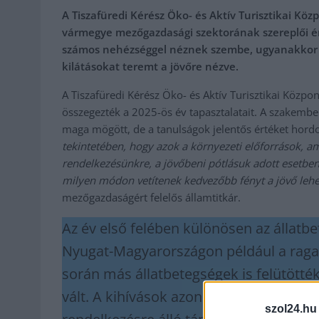
A Tiszafüredi Kérész Öko- és Aktív Turisztikai Kö
vármegye mezőgazdasági szektorának szereplői ér
számos nehézséggel néznek szembe, ugyanakkor a
kilátásokat teremt a jövőre nézve.
A Tiszafüredi Kérész Öko- és Aktív Turisztikai Közp
összegezték a 2025-ös év tapasztalatait. A szakembe
maga mögött, de a tanulságok jelentős értéket hord
tekintetében, hogy azok a környezeti előforrások, a
rendelkezésünkre, a jövőbeni pótlásuk adott esetbe
milyen módon vetítenek kedvezőbb fényt a jövő lehe
mezőgazdaságért felelős államtitkár.
Az év első felében különösen az állat
Nyugat-Magyarországon például a ragad
során más állatbetegségek is felütötték
vált. A kihívások azonban ösztönözték 
szol24.hu