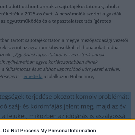
zpont adott otthont annak a sajtótájékoztatónak, ahol a
tékelték a 2025-ös évet. A beszámolók szerint a gazdák
z együttműködés és a tapasztalatszerzés ígéretes
ontban tartott sajtótájékoztatón a megye mezőgazdasági vezetői
rek szerint az agrárium kihívásokkal teli hónapokat tudhat
oznak
. „Egy óriási tapasztalatot is szereztünk annak
mik nyilvánvalóan egyre korlátozottabban állnak
n a felhalmozás és az ahhoz kapcsolódó környezeti értékek
tőségért”
–
emelte ki
a találkozón Hubai Imre,
betegségek terjedése okozott komoly problémát:
ó száj- és körömfájás jelent meg, majd az év
 a fejüket, miközben az időjárás is aszályossá
az ágazat szereplőit az együttműködésre és a
 -
Do Not Process My Personal Information