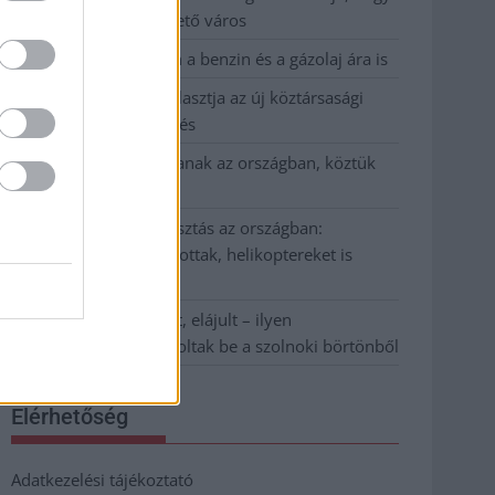
Szolnok mennyire élhető város
Pénteken újra csökken a benzin és a gázolaj ára is
Napokon belül megválasztja az új köztársasági
elnököt az Országgyűlés
Kiterjedt tüzek pusztítanak az országban, köztük
Karcagon
Harmadfokú hőségriasztás az országban:
Szolnokon klímát javítottak, helikoptereket is
bevetettek a tüzeknél
A zárkában rosszul lett, elájult – ilyen
körülményekről számoltak be a szolnoki börtönből
Elérhetőség
Adatkezelési tájékoztató