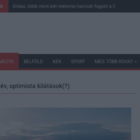
Óriási, több mint két méteres harcsát fogott a Tiszán a 13 
nk
MEGYE
BELFÖLD
KÉK
SPORT
MÉG TÖBB ROVAT
év, optimista kilátások(?)