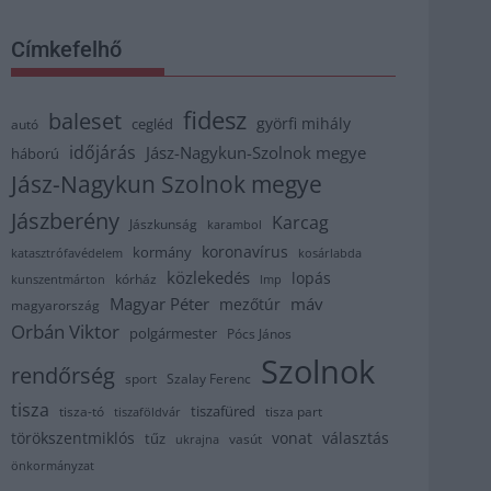
Címkefelhő
fidesz
baleset
györfi mihály
cegléd
autó
időjárás
Jász-Nagykun-Szolnok megye
háború
Jász-Nagykun Szolnok megye
Jászberény
Karcag
Jászkunság
karambol
koronavírus
kormány
katasztrófavédelem
kosárlabda
közlekedés
lopás
kórház
kunszentmárton
lmp
Magyar Péter
máv
mezőtúr
magyarország
Orbán Viktor
polgármester
Pócs János
Szolnok
rendőrség
sport
Szalay Ferenc
tisza
tiszafüred
tisza part
tisza-tó
tiszaföldvár
törökszentmiklós
vonat
választás
tűz
vasút
ukrajna
önkormányzat