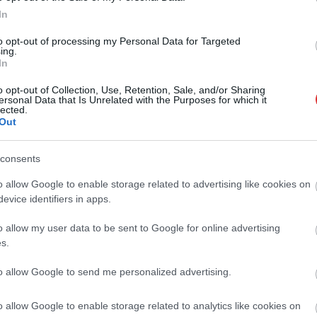
In
to opt-out of processing my Personal Data for Targeted
ing.
In
o opt-out of Collection, Use, Retention, Sale, and/or Sharing
ersonal Data that Is Unrelated with the Purposes for which it
lected.
Out
Kiss Lajos
2026.08.06.
Fazekas Adrián
 igazolatlan
A Szolnok megyei gazdák
consents
Pócs János
nagyon nem akarták a JÉGER
nást kapott, más
további üzemeltetését
o allow Google to enable storage related to advertising like cookies on
 még kevesebbet
evice identifiers in apps.
Ahogy korábban már írtunk róla,
megyei szinten alkalmazkodik a
o allow my user data to be sent to Google for online advertising
deszes képviselő túl
gazdálkodók döntéséhez az
s.
zott igazolatlanul a
Agrárminisztérium és a Nemzeti...
l, de még mindig
to allow Google to send me personalized advertising.
JNSZ megyei hírek
zta ahhoz...
ek
o allow Google to enable storage related to analytics like cookies on