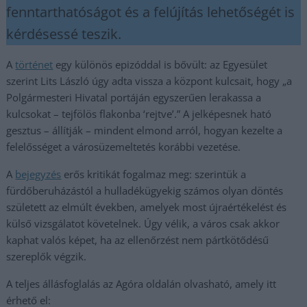
fenntarthatóságot és a felújítás lehetőségét is
kérdésessé teszik.
A
történet
egy különös epizóddal is bővült: az Egyesület
szerint Lits László úgy adta vissza a központ kulcsait, hogy „a
Polgármesteri Hivatal portáján egyszerűen lerakassa a
kulcsokat – tejfölös flakonba ‘rejtve’.” A jelképesnek ható
gesztus – állítják – mindent elmond arról, hogyan kezelte a
felelősséget a városüzemeltetés korábbi vezetése.
A
bejegyzés
erős kritikát fogalmaz meg: szerintük a
fürdőberuházástól a hulladékügyekig számos olyan döntés
született az elmúlt években, amelyek most újraértékelést és
külső vizsgálatot követelnek. Úgy vélik, a város csak akkor
kaphat valós képet, ha az ellenőrzést nem pártkötődésű
szereplők végzik.
A teljes állásfoglalás az Agóra oldalán olvasható, amely itt
érhető el: