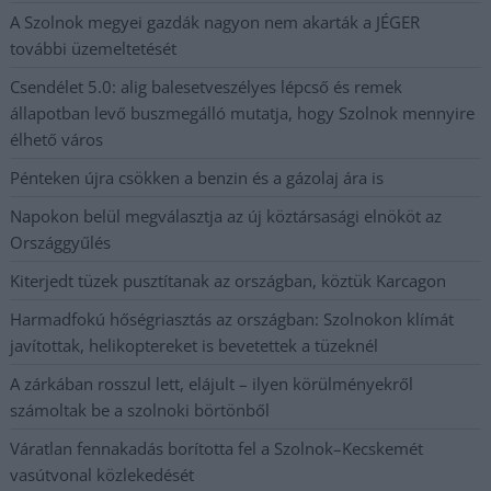
A Szolnok megyei gazdák nagyon nem akarták a JÉGER
további üzemeltetését
Csendélet 5.0: alig balesetveszélyes lépcső és remek
állapotban levő buszmegálló mutatja, hogy Szolnok mennyire
élhető város
Pénteken újra csökken a benzin és a gázolaj ára is
Napokon belül megválasztja az új köztársasági elnököt az
Országgyűlés
Kiterjedt tüzek pusztítanak az országban, köztük Karcagon
Harmadfokú hőségriasztás az országban: Szolnokon klímát
javítottak, helikoptereket is bevetettek a tüzeknél
A zárkában rosszul lett, elájult – ilyen körülményekről
számoltak be a szolnoki börtönből
Váratlan fennakadás borította fel a Szolnok–Kecskemét
vasútvonal közlekedését