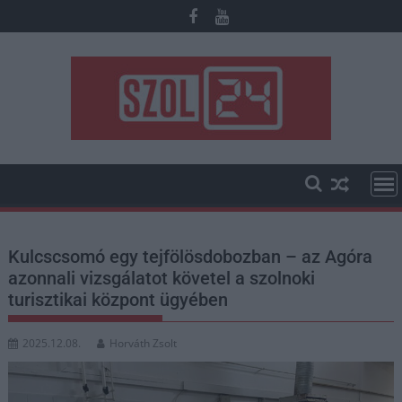
Skip
to
content
Kulcscsomó egy tejfölösdobozban – az Agóra
azonnali vizsgálatot követel a szolnoki
turisztikai központ ügyében
2025.12.08.
Horváth Zsolt