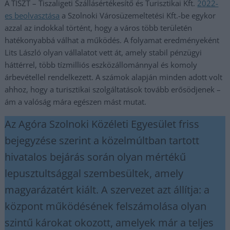
A TISZT – Tiszaligeti Szállásértékesítő és Turisztikai Kft.
2022-
es beolvasztása
a Szolnoki Városüzemeltetési Kft.-be egykor
azzal az indokkal történt, hogy a város több területén
hatékonyabbá válhat a működés. A folyamat eredményeként
Lits László olyan vállalatot vett át, amely stabil pénzügyi
háttérrel, több tízmilliós eszközállománnyal és komoly
árbevétellel rendelkezett. A számok alapján minden adott volt
ahhoz, hogy a turisztikai szolgáltatások tovább erősödjenek –
ám a valóság mára egészen mást mutat.
Az Agóra Szolnoki Közéleti Egyesület friss
bejegyzése szerint a közelmúltban tartott
hivatalos bejárás során olyan mértékű
lepusztultsággal szembesültek, amely
magyarázatért kiált. A szervezet azt állítja: a
központ működésének felszámolása olyan
szintű károkat okozott, amelyek már a teljes