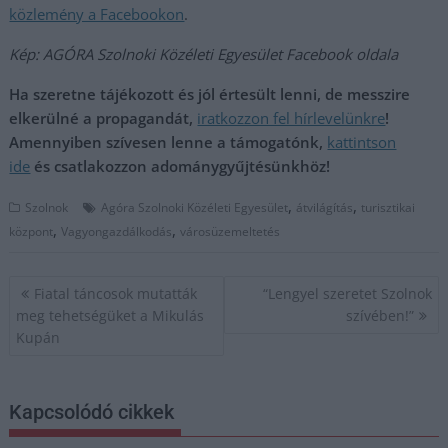
közlemény a Facebookon
.
Kép: AGÓRA Szolnoki Közéleti Egyesület Facebook oldala
Ha szeretne tájékozott és jól értesült lenni, de messzire
elkerülné a propagandát,
iratkozzon fel hírlevelünkre
!
Amennyiben szívesen lenne a támogatónk,
kattintson
ide
és csatlakozzon adománygyűjtésünkhöz!
,
,
Szolnok
Agóra Szolnoki Közéleti Egyesület
átvilágítás
turisztikai
,
,
központ
Vagyongazdálkodás
városüzemeltetés
Bejegyzés
Fiatal táncosok mutatták
“Lengyel szeretet Szolnok
navigáció
meg tehetségüket a Mikulás
szívében!”
Kupán
Kapcsolódó cikkek