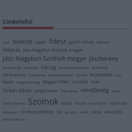
Címkefelhő
fidesz
baleset
györfi mihály
cegléd
háború
autó
időjárás
Jász-Nagykun-Szolnok megye
Jász-Nagykun Szolnok megye
Jászberény
Karcag
kormány
Jászkunság
karambol
katasztrófavédelem
közlekedés
koronavírus
kórház
kosárlabda
kunszentmárton
lmp
Magyar Péter
máv
lopás
mezőtúr
magyarország
rendőrség
Orbán Viktor
polgármester
Pócs János
sport
Szolnok
tisza
tiszafüred
Szalay Ferenc
tisza-tó
tiszaföldvár
törökszentmiklós
vonat
választás
tűz
tisza part
vasút
ukrajna
önkormányzat