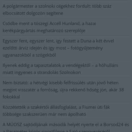
A polgármester a szolnoki cégekhez fordult: több száz
elbocsátott dolgozón segítene
Csődbe ment a tószegi Accell Hunland, a hazai
kerékpárgyártás meghatározó szereplője
Egyszer fent, egyszer lent, így festett a Duna a két évvel
ezelőtti árvíz idején és így most – fotógyűjtemény
ugyanazokból a szögekből
Ilyenek eddig a tapasztalatok a vendégektől – a hőhullám
miatt ingyenes a strandolás Szolnokon
Nem biztató: a hétvégi kisebb felfrissülés után jövő héten
megint visszatér a forróság, újra rekkenő hőség jön, akár 38
fokokkal
Közzétették a szakértői állásfoglalást, a Fiumei úti fák
többsége szakszerűen már nem ápolható
A MÚOSZ sajtódíjának második helyét nyerte el a Borsod24 és
a Paraméter közös riportfilmje a Sajó szennyezéséről