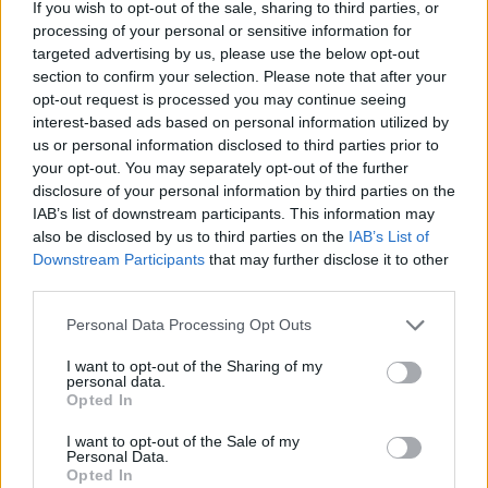
If you wish to opt-out of the sale, sharing to third parties, or
Szolnok
processing of your personal or sensitive information for
targeted advertising by us, please use the below opt-out
section to confirm your selection. Please note that after your
opt-out request is processed you may continue seeing
interest-based ads based on personal information utilized by
us or personal information disclosed to third parties prior to
your opt-out. You may separately opt-out of the further
disclosure of your personal information by third parties on the
IAB’s list of downstream participants. This information may
also be disclosed by us to third parties on the
IAB’s List of
Downstream Participants
that may further disclose it to other
third parties.
Please note that this website/app uses one or more Google
Personal Data Processing Opt Outs
services and may gather and store information including but
2026.08.06.
Horváth Zsolt
not limited to your visit or usage behaviour. You may click to
I want to opt-out of the Sharing of my
personal data.
A polgármester a szolnoki cégekhez fordult: több
grant or deny consent to Google and its third-party tags to
Opted In
száz elbocsátott dolgozón segítene
use your data for below specified purposes in below Google
consent section.
Munkalehetőséget kér a térség vállalkozásaitól Szolnok
I want to opt-out of the Sale of my
Personal Data.
polgármestere. A tószegi kerékpárgyár bezárása után
Opted In