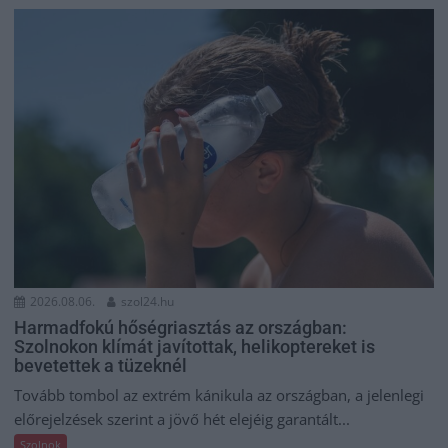
2026.08.06.
szol24.hu
Harmadfokú hőségriasztás az országban:
Szolnokon klímát javítottak, helikoptereket is
bevetettek a tüzeknél
Tovább tombol az extrém kánikula az országban, a jelenlegi
előrejelzések szerint a jövő hét elejéig garantált...
Szolnok