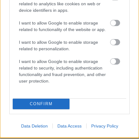
related to analytics like cookies on web or
Adja meg keresztnevét:
Adja
device identifiers in apps.
meg e-mail címét:
Megismertem és elfogadom a
GDPR-szabályzat
ot
I want to allow Google to enable storage
related to functionality of the website or app.
I want to allow Google to enable storage
Nem szeretne lemaradni semmiről? Csak egy kattintás, és hírlevelünk a
related to personalization.
legfrissebb információkkal és exkluzív tartalmakkal hétről hétre
I want to allow Google to enable storage
postaládájába érkezik!
related to security, including authentication
functionality and fraud prevention, and other
user protection.
A SZOL24 legfrissebb 24 cikke
A Tisza kormány minisztere újabb nagy változásokról döntött
CONFIRM
a közoktatásban – például az iskolaigazgatók visszakapják
munkáltatói jogaikat
Data Deletion
Data Access
Privacy Policy
Sok volt az igazolatlan hiányzás, Pócs János fizetéslevonást
kapott, más fideszesek még kevesebbet vittek haza