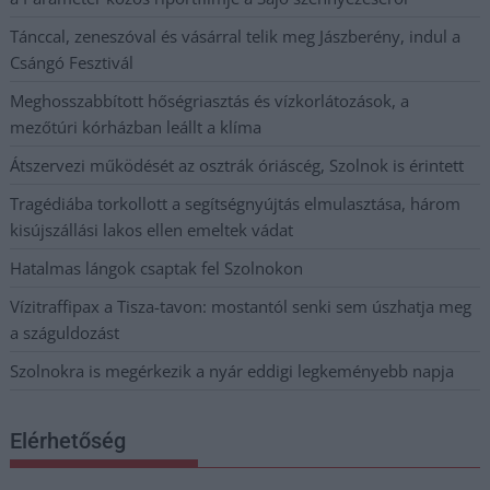
Tánccal, zeneszóval és vásárral telik meg Jászberény, indul a
Csángó Fesztivál
Meghosszabbított hőségriasztás és vízkorlátozások, a
mezőtúri kórházban leállt a klíma
Átszervezi működését az osztrák óriáscég, Szolnok is érintett
Tragédiába torkollott a segítségnyújtás elmulasztása, három
kisújszállási lakos ellen emeltek vádat
Hatalmas lángok csaptak fel Szolnokon
Vízitraffipax a Tisza-tavon: mostantól senki sem úszhatja meg
a száguldozást
Szolnokra is megérkezik a nyár eddigi legkeményebb napja
Elérhetőség