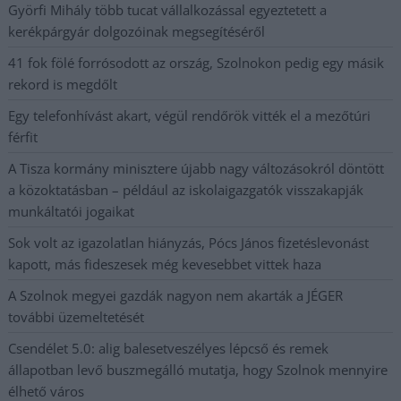
Györfi Mihály több tucat vállalkozással egyeztetett a
kerékpárgyár dolgozóinak megsegítéséről
41 fok fölé forrósodott az ország, Szolnokon pedig egy másik
rekord is megdőlt
Egy telefonhívást akart, végül rendőrök vitték el a mezőtúri
férfit
A Tisza kormány minisztere újabb nagy változásokról döntött
a közoktatásban – például az iskolaigazgatók visszakapják
munkáltatói jogaikat
Sok volt az igazolatlan hiányzás, Pócs János fizetéslevonást
kapott, más fideszesek még kevesebbet vittek haza
A Szolnok megyei gazdák nagyon nem akarták a JÉGER
további üzemeltetését
Csendélet 5.0: alig balesetveszélyes lépcső és remek
állapotban levő buszmegálló mutatja, hogy Szolnok mennyire
élhető város