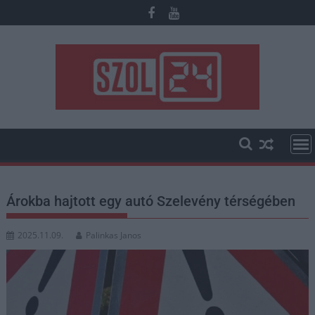
Skip
to
content
Árokba hajtott egy autó Szelevény térségében
2025.11.09.
Palinkas Janos