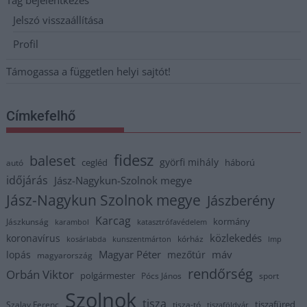
Tag bejelentkezés
Jelszó visszaállítása
Profil
Támogassa a független helyi sajtót!
Címkefelhő
fidesz
baleset
györfi mihály
cegléd
háború
autó
időjárás
Jász-Nagykun-Szolnok megye
Jász-Nagykun Szolnok megye
Jászberény
Karcag
kormány
Jászkunság
karambol
katasztrófavédelem
közlekedés
koronavírus
kórház
kosárlabda
kunszentmárton
lmp
Magyar Péter
máv
lopás
mezőtúr
magyarország
rendőrség
Orbán Viktor
polgármester
Pócs János
sport
Szolnok
tisza
tiszafüred
Szalay Ferenc
tisza-tó
tiszaföldvár