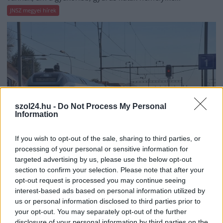
JNSZ megyei hírek
szol24.hu -
Do Not Process My Personal
Information
If you wish to opt-out of the sale, sharing to third parties, or
processing of your personal or sensitive information for
targeted advertising by us, please use the below opt-out
2026.08.07.
Kiss Lajos
section to confirm your selection. Please note that after your
Elromlott a biztosítóberendezés a ceglédi
opt-out request is processed you may continue seeing
vasútvonalon, alapos késések alakultak ki a
interest-based ads based on personal information utilized by
menetrendhez képest, kimaradás is előfordult
us or personal information disclosed to third parties prior to
your opt-out. You may separately opt-out of the further
Napok óta tart a rendkívüli kánikula, a biztosítóberendezés
disclosure of your personal information by third parties on the