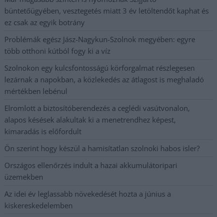
büntetőügyében, vesztegetés miatt 3 év letöltendőt kaphat és
ez csak az egyik botrány
Problémák egész Jász-Nagykun-Szolnok megyében: egyre
több otthoni kútból fogy ki a víz
Szolnokon egy kulcsfontosságú körforgalmat részlegesen
lezárnak a napokban, a közlekedés az átlagost is meghaladó
mértékben lebénul
Elromlott a biztosítóberendezés a ceglédi vasútvonalon,
alapos késések alakultak ki a menetrendhez képest,
kimaradás is előfordult
Ön szerint hogy készül a hamisítatlan szolnoki habos isler?
Országos ellenőrzés indult a hazai akkumulátoripari
üzemekben
Az idei év leglassabb növekedését hozta a június a
kiskereskedelemben