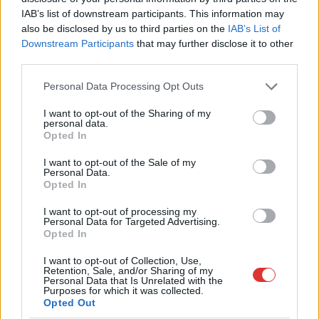
pedig újra megadta magát a ceglédi vonalon, így...
IAB’s list of downstream participants. This information may
JNSZ megyei hírek
also be disclosed by us to third parties on the
IAB’s List of
Downstream Participants
that may further disclose it to other
third parties.
Please note that this website/app uses one or more Google
Personal Data Processing Opt Outs
services and may gather and store information including but
not limited to your visit or usage behaviour. You may click to
I want to opt-out of the Sharing of my
personal data.
grant or deny consent to Google and its third-party tags to
Opted In
use your data for below specified purposes in below Google
consent section.
I want to opt-out of the Sale of my
Personal Data.
Opted In
I want to opt-out of processing my
Personal Data for Targeted Advertising.
Opted In
I want to opt-out of Collection, Use,
Retention, Sale, and/or Sharing of my
Personal Data that Is Unrelated with the
Purposes for which it was collected.
Opted Out
Hírlevél feliratkozás