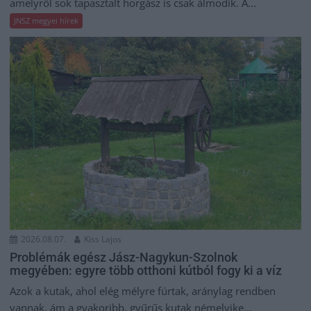
amelyről sok tapasztalt horgász is csak álmodik. A...
JNSZ megyei hírek
2026.08.07.
Kiss Lajos
Problémák egész Jász-Nagykun-Szolnok
megyében: egyre több otthoni kútból fogy ki a víz
Azok a kutak, ahol elég mélyre fúrtak, aránylag rendben
vannak, ám a gyakoribb, gyűrűs kutak némelyike...