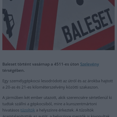
Baleset történt vasárnap a 4511-es úton
Szelevény
térségében.
Egy személygépkocsi lesodródott az útról és az árokba hajtott
a 20-as és 21-es kilométerszelvény közötti szakaszon.
A járműben két ember utazott, akik szerencsére sértetlenül ki
tudtak szállni a gépkocsiból, mire a kunszentmártoni
hivatásos
tűzoltók
a helyszínre érkeztek. A tűzoltók
áramtalanították az autót, a helyszínre mentők is kivonultak.