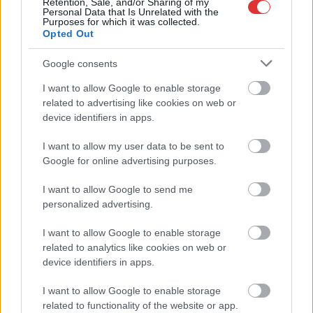
Retention, Sale, and/or Sharing of my
Personal Data that Is Unrelated with the
Purposes for which it was collected.
2026.08.07.
Kiss Lajos
Opted Out
Elromlott a biztosítóberendezés a ceglédi
vasútvonalon, alapos késések alakultak ki a
Google consents
menetrendhez képest, kimaradás is előfordult
I want to allow Google to enable storage
Napok óta tart a rendkívüli kánikula, a biztosítóberendezés
related to advertising like cookies on web or
pedig újra megadta magát a ceglédi vonalon, így...
device identifiers in apps.
JNSZ megyei hírek
I want to allow my user data to be sent to
Google for online advertising purposes.
I want to allow Google to send me
personalized advertising.
I want to allow Google to enable storage
related to analytics like cookies on web or
device identifiers in apps.
I want to allow Google to enable storage
related to functionality of the website or app.