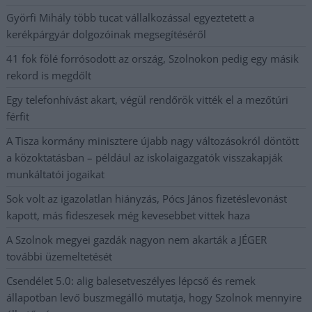
Györfi Mihály több tucat vállalkozással egyeztetett a
kerékpárgyár dolgozóinak megsegítéséről
41 fok fölé forrósodott az ország, Szolnokon pedig egy másik
rekord is megdőlt
Egy telefonhívást akart, végül rendőrök vitték el a mezőtúri
férfit
A Tisza kormány minisztere újabb nagy változásokról döntött
a közoktatásban – például az iskolaigazgatók visszakapják
munkáltatói jogaikat
Sok volt az igazolatlan hiányzás, Pócs János fizetéslevonást
kapott, más fideszesek még kevesebbet vittek haza
A Szolnok megyei gazdák nagyon nem akarták a JÉGER
további üzemeltetését
Csendélet 5.0: alig balesetveszélyes lépcső és remek
állapotban levő buszmegálló mutatja, hogy Szolnok mennyire