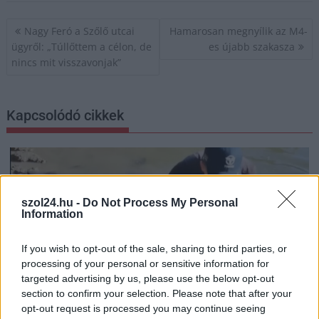
Bejegyzés
Nagy Feró a Szőlő utcai
Hamarosan megnyílik az M4-
navigáció
ügyről: „Túllőttem a célon, de
es újabb szakasza
nincs mit visszavonjak”
Kapcsolódó cikkek
szol24.hu -
Do Not Process My Personal
Information
If you wish to opt-out of the sale, sharing to third parties, or
processing of your personal or sensitive information for
targeted advertising by us, please use the below opt-out
section to confirm your selection. Please note that after your
opt-out request is processed you may continue seeing