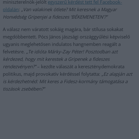
miniszterelnök-jelölt
egyszerű kérdést tett fel Facebook-
oldalán
:
„Van valakinek ötlete? Mit keresnek a Magyar
Honvédség Gripenjei a fideszes ‘BÉKEMENETEN’?”
A válasz nem váratott sokáig magára, bár stílusa sokakat
megdöbbentett. Pócs János jászsági országgyűlési képviselő
ugyanis meglehetősen indulatos hangnemben reagált a
felvetésre.
„Te idióta Márky-Zay Péter! Posztodban azt
kérdezed, hogy mit kerestek a Gripenek a fideszes
rendezvényen?”
– kezdte válaszát a kereszténydemokrata
politikus, majd provokatív kérdéssel folytatta:
„Ez alapján azt
is kérdezhetnéd: Mit keres a Fidesz-kormány támogatása a
tiszások zsebében?”