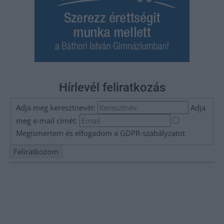
Hírlevél feliratkozás
Adja meg keresztnevét:
Adja
meg e-mail címét:
Megismertem és elfogadom a
GDPR-szabályzat
ot
Nem szeretne lemaradni semmiről? Csak egy kattintás, és hírlevelünk a
legfrissebb információkkal és exkluzív tartalmakkal hétről hétre
postaládájába érkezik!