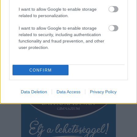
I want to allow Google to enable storage
related to personalization.
2026.08.06.
Kiss Lajos
Sok volt az igazolatlan hiányzás, Pócs János
I want to allow Google to enable storage
fizetéslevonást kapott, más fideszesek még
related to security, including authentication
kevesebbet vittek haza
functionality and fraud prevention, and other
A jászsági fideszes képviselő túl sokszor hiányzott
user protection.
igazolatlanul a szavazásokról, de még mindig olcsón
megúszta ahhoz...
JNSZ megyei hírek
CONFIRM
Data Deletion
Data Access
Privacy Policy