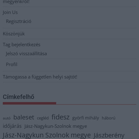
megyénkről!
Join Us
Regisztráció
Köszönjük
Tag bejelentkezés
Jelszó visszaállítása
Profil
Támogassa a független helyi sajtót!
Címkefelhő
fidesz
baleset
györfi mihály
cegléd
háború
autó
időjárás
Jász-Nagykun-Szolnok megye
Jász-Nagykun Szolnok megye
Jászberény