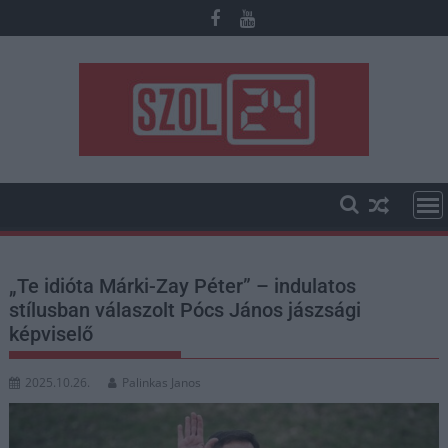
Skip
to
content
„Te idióta Márki-Zay Péter” – indulatos
stílusban válaszolt Pócs János jászsági
képviselő
2025.10.26.
Palinkas Janos