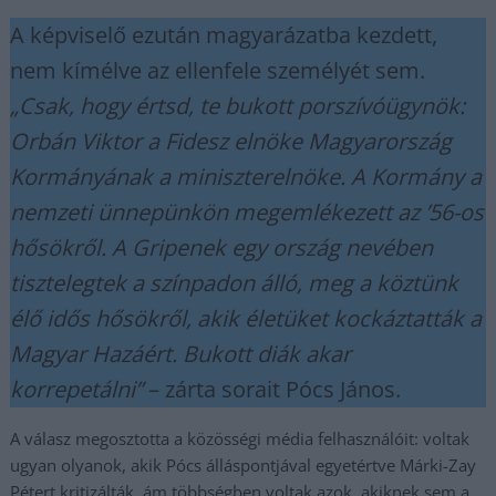
A képviselő ezután magyarázatba kezdett,
nem kímélve az ellenfele személyét sem.
„Csak, hogy értsd, te bukott porszívóügynök:
Orbán Viktor a Fidesz elnöke Magyarország
Kormányának a miniszterelnöke. A Kormány a
nemzeti ünnepünkön megemlékezett az ’56-os
hősökről. A Gripenek egy ország nevében
tisztelegtek a színpadon álló, meg a köztünk
élő idős hősökről, akik életüket kockáztatták a
Magyar Hazáért. Bukott diák akar
korrepetálni”
– zárta sorait Pócs János.
A válasz megosztotta a közösségi média felhasználóit: voltak
ugyan olyanok, akik Pócs álláspontjával egyetértve Márki-Zay
Pétert kritizálták, ám többségben voltak azok, akiknek sem a