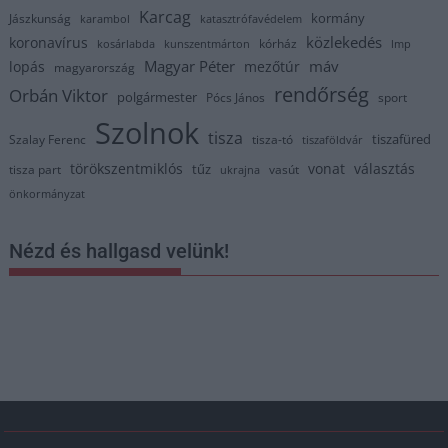
Karcag
kormány
Jászkunság
karambol
katasztrófavédelem
közlekedés
koronavírus
kórház
kosárlabda
kunszentmárton
lmp
Magyar Péter
máv
lopás
mezőtúr
magyarország
rendőrség
Orbán Viktor
polgármester
Pócs János
sport
Szolnok
tisza
tiszafüred
Szalay Ferenc
tisza-tó
tiszaföldvár
törökszentmiklós
vonat
választás
tűz
tisza part
vasút
ukrajna
önkormányzat
Nézd és hallgasd velünk!