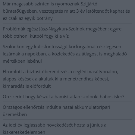
Már magasabb szinten is nyomoznak Szijjártó
büntetőügyében, vesztegetés miatt 3 év letöltendőt kaphat és
ez csak az egyik botrány
Problémák egész Jász-Nagykun-Szolnok megyében: egyre
több otthoni kútból fogy ki a víz
Szolnokon egy kulcsfontosságú körforgalmat részlegesen
lezárnak a napokban, a közlekedés az átlagost is meghaladó
mértékben lebénul
Elromlott a biztosítóberendezés a ceglédi vasútvonalon,
alapos késések alakultak ki a menetrendhez képest,
kimaradás is előfordult
Ön szerint hogy készül a hamisítatlan szolnoki habos isler?
Országos ellenőrzés indult a hazai akkumulátoripari
üzemekben
Az idei év leglassabb növekedését hozta a június a
kiskereskedelemben