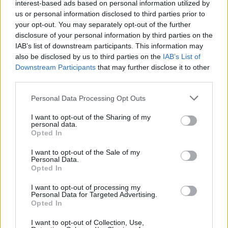
interest-based ads based on personal information utilized by
us or personal information disclosed to third parties prior to
your opt-out. You may separately opt-out of the further
2026.08.08.
szol24.hu
disclosure of your personal information by third parties on the
Óriási, több mint két méteres harcsát fogott a
IAB’s list of downstream participants. This information may
Tiszán a 13 éves fiú (VIDEÓVAL)
also be disclosed by us to third parties on the
IAB’s List of
Mindössze 13 éves, mégis olyan fogást könyvelhetett el,
Downstream Participants
that may further disclose it to other
amelyről sok tapasztalt horgász is csak álmodik. A...
third parties.
JNSZ megyei hírek
Please note that this website/app uses one or more Google
Personal Data Processing Opt Outs
services and may gather and store information including but
not limited to your visit or usage behaviour. You may click to
I want to opt-out of the Sharing of my
personal data.
grant or deny consent to Google and its third-party tags to
Opted In
use your data for below specified purposes in below Google
consent section.
I want to opt-out of the Sale of my
Personal Data.
Opted In
I want to opt-out of processing my
Personal Data for Targeted Advertising.
Opted In
I want to opt-out of Collection, Use,