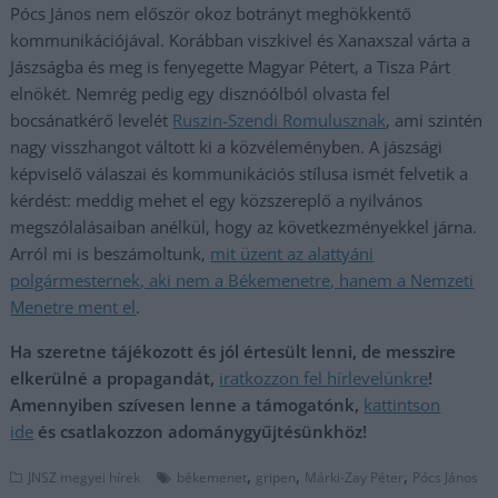
Pócs János nem először okoz botrányt meghökkentő
kommunikációjával. Korábban viszkivel és Xanaxszal várta a
Jászságba és meg is fenyegette Magyar Pétert, a Tisza Párt
elnökét. Nemrég pedig egy disznóólból olvasta fel
bocsánatkérő levelét
Ruszin-Szendi Romulusznak
, ami szintén
nagy visszhangot váltott ki a közvéleményben. A jászsági
képviselő válaszai és kommunikációs stílusa ismét felvetik a
kérdést: meddig mehet el egy közszereplő a nyilvános
megszólalásaiban anélkül, hogy az következményekkel járna.
Arról mi is beszámoltunk,
mit üzent az alattyáni
polgármesternek, aki nem a Békemenetre, hanem a Nemzeti
Menetre ment el
.
Ha szeretne tájékozott és jól értesült lenni, de messzire
elkerülné a propagandát,
iratkozzon fel hírlevelünkre
!
Amennyiben szívesen lenne a támogatónk,
kattintson
ide
és csatlakozzon adománygyűjtésünkhöz!
,
,
,
JNSZ megyei hírek
békemenet
gripen
Márki-Zay Péter
Pócs János