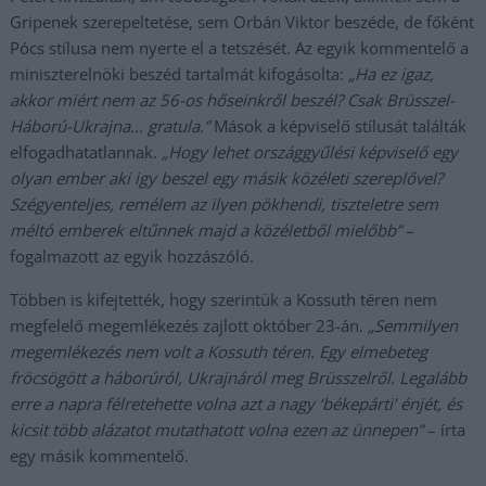
Gripenek szerepeltetése, sem Orbán Viktor beszéde, de főként
Pócs stílusa nem nyerte el a tetszését. Az egyik kommentelő a
miniszterelnöki beszéd tartalmát kifogásolta:
„Ha ez igaz,
akkor miért nem az 56-os hőseinkről beszél? Csak Brüsszel-
Háború-Ukrajna… gratula.”
Mások a képviselő stílusát találták
elfogadhatatlannak.
„Hogy lehet országgyűlési képviselő egy
olyan ember aki igy beszel egy másik közéleti szereplővel?
Szégyenteljes, remélem az ilyen pökhendi, tiszteletre sem
méltó emberek eltűnnek majd a közéletből mielőbb”
–
fogalmazott az egyik hozzászóló.
Többen is kifejtették, hogy szerintük a Kossuth téren nem
megfelelő megemlékezés zajlott október 23-án.
„Semmilyen
megemlékezés nem volt a Kossuth téren. Egy elmebeteg
fröcsögött a háborúról, Ukrajnáról meg Brüsszelről. Legalább
erre a napra félretehette volna azt a nagy ‘békepárti’ énjét, és
kicsit több alázatot mutathatott volna ezen az ünnepen”
– írta
egy másik kommentelő.