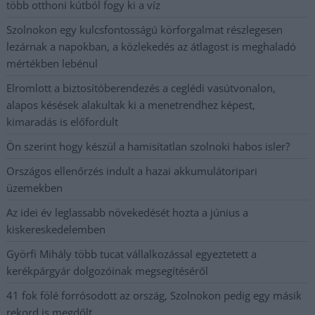
több otthoni kútból fogy ki a víz
Szolnokon egy kulcsfontosságú körforgalmat részlegesen
lezárnak a napokban, a közlekedés az átlagost is meghaladó
mértékben lebénul
Elromlott a biztosítóberendezés a ceglédi vasútvonalon,
alapos késések alakultak ki a menetrendhez képest,
kimaradás is előfordult
Ön szerint hogy készül a hamisítatlan szolnoki habos isler?
Országos ellenőrzés indult a hazai akkumulátoripari
üzemekben
Az idei év leglassabb növekedését hozta a június a
kiskereskedelemben
Györfi Mihály több tucat vállalkozással egyeztetett a
kerékpárgyár dolgozóinak megsegítéséről
41 fok fölé forrósodott az ország, Szolnokon pedig egy másik
rekord is megdőlt