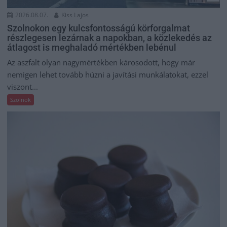
2026.08.07.
Kiss Lajos
Szolnokon egy kulcsfontosságú körforgalmat
részlegesen lezárnak a napokban, a közlekedés az
átlagost is meghaladó mértékben lebénul
Az aszfalt olyan nagymértékben károsodott, hogy már
nemigen lehet tovább húzni a javítási munkálatokat, ezzel
viszont...
Szolnok