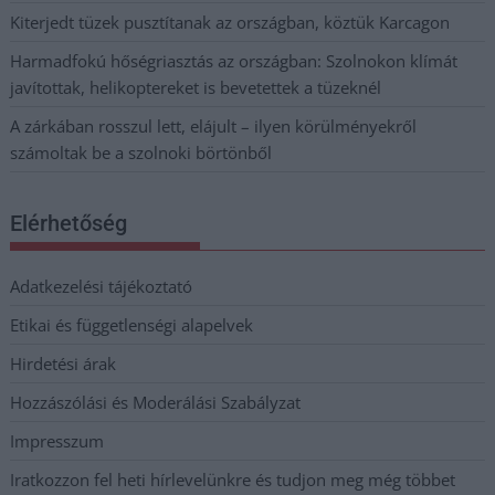
Kiterjedt tüzek pusztítanak az országban, köztük Karcagon
Harmadfokú hőségriasztás az országban: Szolnokon klímát
javítottak, helikoptereket is bevetettek a tüzeknél
A zárkában rosszul lett, elájult – ilyen körülményekről
számoltak be a szolnoki börtönből
Elérhetőség
Adatkezelési tájékoztató
Etikai és függetlenségi alapelvek
Hirdetési árak
Hozzászólási és Moderálási Szabályzat
Impresszum
Iratkozzon fel heti hírlevelünkre és tudjon meg még többet