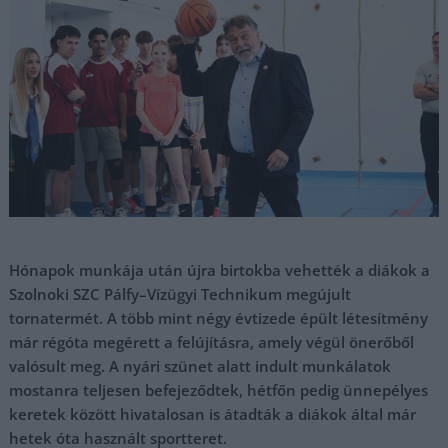
Hónapok munkája után újra birtokba vehették a diákok a
Szolnoki SZC Pálfy–Vízügyi Technikum megújult
tornatermét. A több mint négy évtizede épült létesítmény
már régóta megérett a felújításra, amely végül önerőből
valósult meg. A nyári szünet alatt indult munkálatok
mostanra teljesen befejeződtek, hétfőn pedig ünnepélyes
keretek között hivatalosan is átadták a diákok által már
hetek óta használt sportteret.