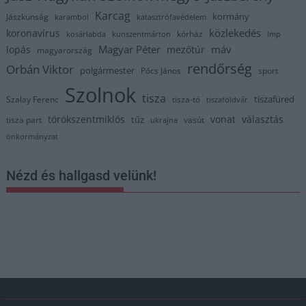
Karcag
kormány
Jászkunság
karambol
katasztrófavédelem
közlekedés
koronavírus
kórház
kosárlabda
kunszentmárton
lmp
Magyar Péter
máv
lopás
mezőtúr
magyarország
rendőrség
Orbán Viktor
polgármester
Pócs János
sport
Szolnok
tisza
tiszafüred
Szalay Ferenc
tisza-tó
tiszaföldvár
törökszentmiklós
vonat
választás
tűz
tisza part
vasút
ukrajna
önkormányzat
Nézd és hallgasd velünk!