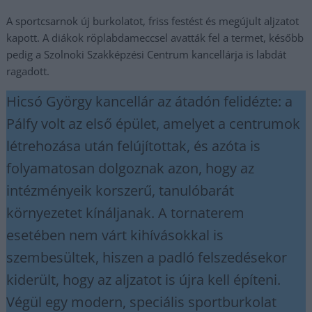
A sportcsarnok új burkolatot, friss festést és megújult aljzatot
kapott. A diákok röplabdameccsel avatták fel a termet, később
pedig a Szolnoki Szakképzési Centrum kancellárja is labdát
ragadott.
Hicsó György kancellár az átadón felidézte: a
Pálfy volt az első épület, amelyet a centrumok
létrehozása után felújítottak, és azóta is
folyamatosan dolgoznak azon, hogy az
intézményeik korszerű, tanulóbarát
környezetet kínáljanak. A tornaterem
esetében nem várt kihívásokkal is
szembesültek, hiszen a padló felszedésekor
kiderült, hogy az aljzatot is újra kell építeni.
Végül egy modern, speciális sportburkolat