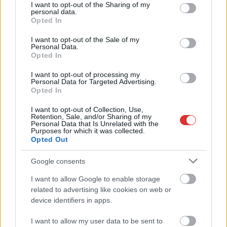
not limited to your visit or usage behaviour. You may click to
I want to opt-out of the Sharing of my
personal data.
grant or deny consent to Google and its third-party tags to
Opted In
use your data for below specified purposes in below Google
consent section.
I want to opt-out of the Sale of my
2026.08.07.
Horváth Zsolt
Personal Data.
Györfi Mihály több tucat vállalkozással egyeztetett
Opted In
a kerékpárgyár dolgozóinak megsegítéséről
I want to opt-out of processing my
Rövid idő alatt számos vállalkozás jelezte, hogy segítene
Personal Data for Targeted Advertising.
azoknak a munkavállalóknak, akik a tószegi kerékpárgyár
Opted In
bezárása...
I want to opt-out of Collection, Use,
Szolnok
Retention, Sale, and/or Sharing of my
Personal Data that Is Unrelated with the
Purposes for which it was collected.
Opted Out
Google consents
I want to allow Google to enable storage
related to advertising like cookies on web or
device identifiers in apps.
I want to allow my user data to be sent to