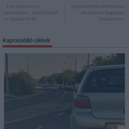
Bejegyzés
Kristályt árult a
Egyedülálló fénykiállításnak
navigáció
kisvárosban – letartóztatták
ad otthont a Bagolyvár
az újszászi férfit
Vadaspark
Kapcsolódó cikkek