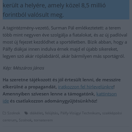
került a helyére, amely közel 8,5 millió
forintból valósult meg.
A tagintézmény-vezető, Surman Pál emlékeztetett: a terem
több mint negyven éve szolgálja a fiatalokat, és az új padlóval
most új fejezet kezdődhet a sportéletben. Bízik abban, hogy a
Pálfy diákjai innen indulva érnek majd el újabb sikereket,
legyen szó akár röplabdáról, akár bármilyen más sportágról.
Kép: Mészáros János
Ha szeretne tájékozott és jól értesült lenni, de messzire
elkerülné a propagandát,
iratkozzon fel hírlevelünkre
!
Amennyiben szívesen lenne a támogatónk,
kattintson
ide
és csatlakozzon adománygyűjtésünkhöz!
,
,
,
Szolnok
diákélet
felújítás
Pálfy-Vízügyi Technikum
szakképzési
,
,
centrum
Szolnok
tornaterem