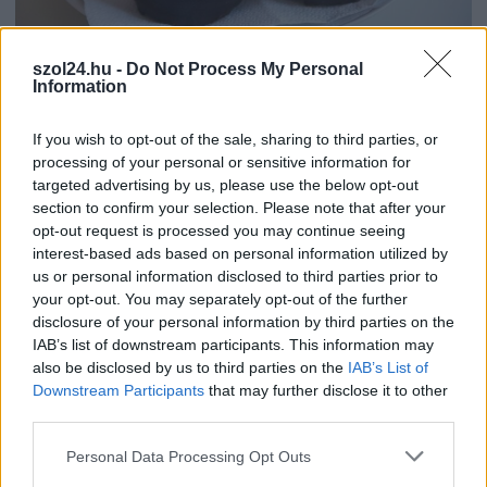
szol24.hu -
Do Not Process My Personal
2026.08.07.
Farkas András
Information
Ön szerint hogy készül a hamisítatlan szolnoki
habos isler?
If you wish to opt-out of the sale, sharing to third parties, or
Igazi retró klasszikus desszert, amelyet generációk óta
processing of your personal or sensitive information for
szeretnek, és amelyet sokan ma is próbálnak otthon
targeted advertising by us, please use the below opt-out
újraalkotni....
section to confirm your selection. Please note that after your
opt-out request is processed you may continue seeing
Szolnok
interest-based ads based on personal information utilized by
us or personal information disclosed to third parties prior to
your opt-out. You may separately opt-out of the further
disclosure of your personal information by third parties on the
IAB’s list of downstream participants. This information may
also be disclosed by us to third parties on the
IAB’s List of
Downstream Participants
that may further disclose it to other
third parties.
Please note that this website/app uses one or more Google
Personal Data Processing Opt Outs
services and may gather and store information including but