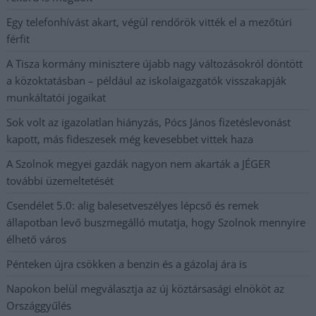
Egy telefonhívást akart, végül rendőrök vitték el a mezőtúri
férfit
A Tisza kormány minisztere újabb nagy változásokról döntött
a közoktatásban – például az iskolaigazgatók visszakapják
munkáltatói jogaikat
Sok volt az igazolatlan hiányzás, Pócs János fizetéslevonást
kapott, más fideszesek még kevesebbet vittek haza
A Szolnok megyei gazdák nagyon nem akarták a JÉGER
további üzemeltetését
Csendélet 5.0: alig balesetveszélyes lépcső és remek
állapotban levő buszmegálló mutatja, hogy Szolnok mennyire
élhető város
Pénteken újra csökken a benzin és a gázolaj ára is
Napokon belül megválasztja az új köztársasági elnököt az
Országgyűlés