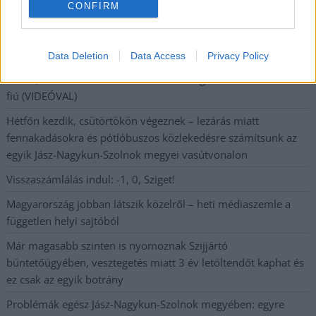
CONFIRM
A SZOL24 legfrissebb 24 cikke
A Tisza Párt Dr. Baka Andrást jelöli köztársasági elnöknek
Data Deletion
Data Access
Privacy Policy
Óriási, több mint két méteres harcsát fogott a Tiszán a 13 éves
fiú (VIDEÓVAL)
Hétfőn kezdik, csütörtökön végeznek – lezárás miatt
fennakadásokra és pótlóbuszos közlekedésre számítsunk az
egyik Jász-Nagykun-Szolnok megyei vasútvonalon
Visszaszámlálás indul: -1, 0, Sziget!
Magyarország jobban látszik közelről – heti médiaszemle a
független helyi sajtóból
Már magasabb szinten is nyomoznak Szijjártó
büntetőügyében, vesztegetés miatt 3 év letöltendőt kaphat és
ez csak az egyik botrány
Problémák egész Jász-Nagykun-Szolnok megyében: egyre