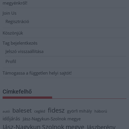
megyénkről!
Join Us
Regisztráció
Köszönjük
Tag bejelentkezés
Jelszó visszaállítása
Profil
Támogassa a független helyi sajtót!
Címkefelhő
fidesz
baleset
györfi mihály
cegléd
háború
autó
időjárás
Jász-Nagykun-Szolnok megye
Jász-Nagykun Szolnok megye
Jászberény