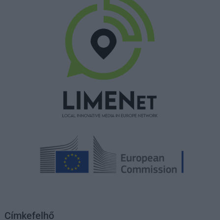
Címkefelhő