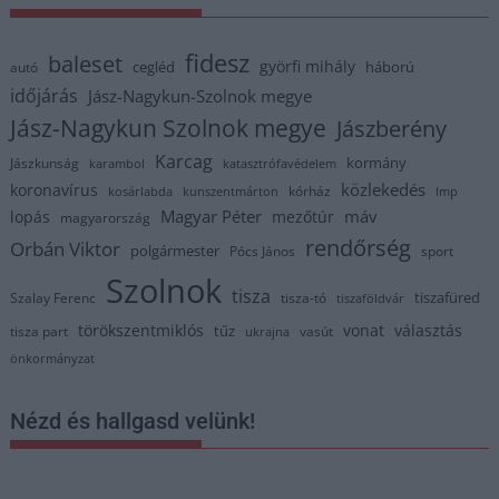
fidesz
baleset
györfi mihály
cegléd
háború
autó
időjárás
Jász-Nagykun-Szolnok megye
Jász-Nagykun Szolnok megye
Jászberény
Karcag
kormány
Jászkunság
karambol
katasztrófavédelem
közlekedés
koronavírus
kórház
kosárlabda
kunszentmárton
lmp
Magyar Péter
máv
lopás
mezőtúr
magyarország
rendőrség
Orbán Viktor
polgármester
Pócs János
sport
Szolnok
tisza
tiszafüred
Szalay Ferenc
tisza-tó
tiszaföldvár
törökszentmiklós
vonat
választás
tűz
tisza part
vasút
ukrajna
önkormányzat
Nézd és hallgasd velünk!