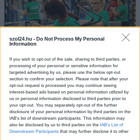
szol24.hu -
Do Not Process My Personal
Information
If you wish to opt-out of the sale, sharing to third parties, or
processing of your personal or sensitive information for
targeted advertising by us, please use the below opt-out
2026.08.06.
Horváth Zsolt
section to confirm your selection. Please note that after your
A polgármester a szolnoki cégekhez fordult: több
opt-out request is processed you may continue seeing
száz elbocsátott dolgozón segítene
interest-based ads based on personal information utilized by
us or personal information disclosed to third parties prior to
Munkalehetőséget kér a térség vállalkozásaitól Szolnok
your opt-out. You may separately opt-out of the further
polgármestere. A tószegi kerékpárgyár bezárása után
disclosure of your personal information by third parties on the
közzétett felhívásának célja, hogy...
IAB’s list of downstream participants. This information may
Szolnok
also be disclosed by us to third parties on the
IAB’s List of
Downstream Participants
that may further disclose it to other
third parties.