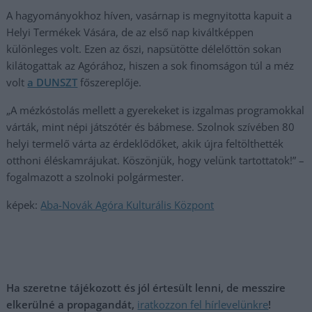
A hagyományokhoz híven, vasárnap is megnyitotta kapuit a
Helyi Termékek Vására, de az első nap kiváltképpen
különleges volt. Ezen az őszi, napsütötte délelőttön sokan
kilátogattak az Agórához, hiszen a sok finomságon túl a méz
volt
a DUNSZT
főszereplője.
„A mézkóstolás mellett a gyerekeket is izgalmas programokkal
várták, mint népi játszótér és bábmese. Szolnok szívében 80
helyi termelő várta az érdeklődőket, akik újra feltölthették
otthoni éléskamrájukat. Köszönjük, hogy velünk tartottatok!” –
fogalmazott a szolnoki polgármester.
képek:
Aba-Novák Agóra Kulturális Központ
Ha szeretne tájékozott és jól értesült lenni, de messzire
elkerülné a propagandát,
iratkozzon fel hírlevelünkre
!