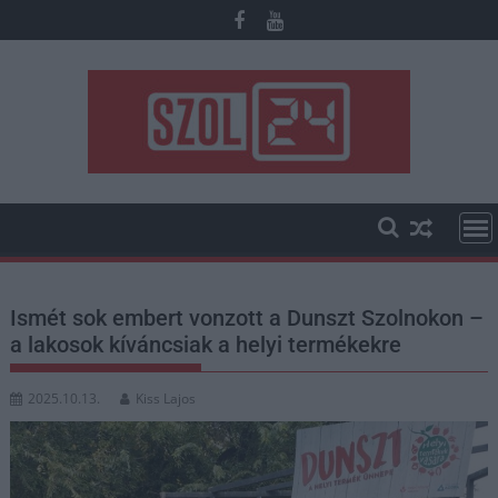
Skip
to
content
Ismét sok embert vonzott a Dunszt Szolnokon –
a lakosok kíváncsiak a helyi termékekre
2025.10.13.
Kiss Lajos