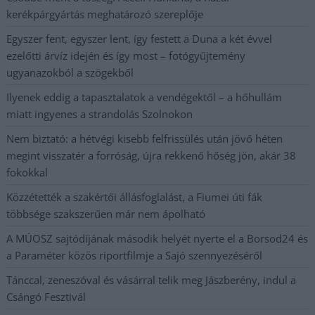
kerékpárgyártás meghatározó szereplője
Egyszer fent, egyszer lent, így festett a Duna a két évvel
ezelőtti árvíz idején és így most – fotógyűjtemény
ugyanazokból a szögekből
Ilyenek eddig a tapasztalatok a vendégektől – a hőhullám
miatt ingyenes a strandolás Szolnokon
Nem biztató: a hétvégi kisebb felfrissülés után jövő héten
megint visszatér a forróság, újra rekkenő hőség jön, akár 38
fokokkal
Közzétették a szakértői állásfoglalást, a Fiumei úti fák
többsége szakszerűen már nem ápolható
A MÚOSZ sajtódíjának második helyét nyerte el a Borsod24 és
a Paraméter közös riportfilmje a Sajó szennyezéséről
Tánccal, zeneszóval és vásárral telik meg Jászberény, indul a
Csángó Fesztivál