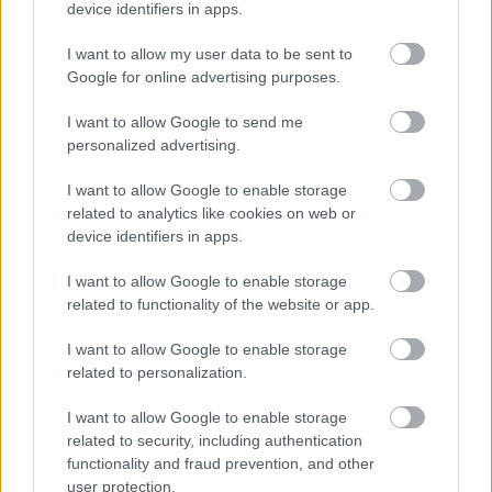
device identifiers in apps.
I want to allow my user data to be sent to
Google for online advertising purposes.
Nem szeretne lemaradni semmiről? Csak egy kattintás, és hírlevelünk a
legfrissebb információkkal és exkluzív tartalmakkal hétről hétre
I want to allow Google to send me
postaládájába érkezik!
personalized advertising.
I want to allow Google to enable storage
A SZOL24 legfrissebb 24 cikke
related to analytics like cookies on web or
device identifiers in apps.
A Tisza kormány minisztere újabb nagy változásokról döntött
I want to allow Google to enable storage
a közoktatásban – például az iskolaigazgatók visszakapják
related to functionality of the website or app.
munkáltatói jogaikat
I want to allow Google to enable storage
Sok volt az igazolatlan hiányzás, Pócs János fizetéslevonást
related to personalization.
kapott, más fideszesek még kevesebbet vittek haza
I want to allow Google to enable storage
A Szolnok megyei gazdák nagyon nem akarták a JÉGER
related to security, including authentication
további üzemeltetését
functionality and fraud prevention, and other
Csendélet 5.0: alig balesetveszélyes lépcső és remek
user protection.