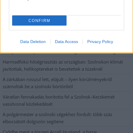
állapotban levő buszmegálló mutatja, hogy Szolnok mennyire
élhető város
CONFIRM
Pénteken újra csökken a benzin és a gázolaj ára is
Napokon belül megválasztja az új köztársasági elnököt az
Országgyűlés
Data Deletion
Data Access
Privacy Policy
Kiterjedt tüzek pusztítanak az országban, köztük Karcagon
Harmadfokú hőségriasztás az országban: Szolnokon klímát
javítottak, helikoptereket is bevetettek a tüzeknél
A zárkában rosszul lett, elájult – ilyen körülményekről
számoltak be a szolnoki börtönből
Váratlan fennakadás borította fel a Szolnok–Kecskemét
vasútvonal közlekedését
A polgármester a szolnoki cégekhez fordult: több száz
elbocsátott dolgozón segítene
Csődbe ment a tószegi Accell Hunland, a hazai