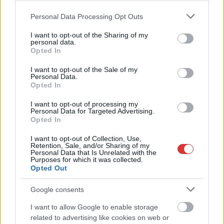
Please note that this website/app uses one or more Google
Personal Data Processing Opt Outs
services and may gather and store information including but
not limited to your visit or usage behaviour. You may click to
I want to opt-out of the Sharing of my
personal data.
grant or deny consent to Google and its third-party tags to
Opted In
use your data for below specified purposes in below Google
consent section.
I want to opt-out of the Sale of my
Personal Data.
Opted In
I want to opt-out of processing my
Personal Data for Targeted Advertising.
Opted In
I want to opt-out of Collection, Use,
Retention, Sale, and/or Sharing of my
Personal Data that Is Unrelated with the
Purposes for which it was collected.
Opted Out
Hírlevél feliratkozás
Google consents
Adja meg keresztnevét:
Adja
meg e-mail címét:
I want to allow Google to enable storage
related to advertising like cookies on web or
Megismertem és elfogadom a
GDPR-szabályzat
ot