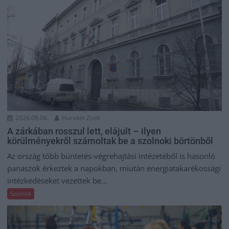
2026.08.06.
Horváth Zsolt
A zárkában rosszul lett, elájult – ilyen
körülményekről számoltak be a szolnoki börtönből
Az ország több büntetés-végrehajtási intézetéből is hasonló
panaszok érkeztek a napokban, miután energiatakarékossági
intézkedéseket vezettek be...
Szolnok