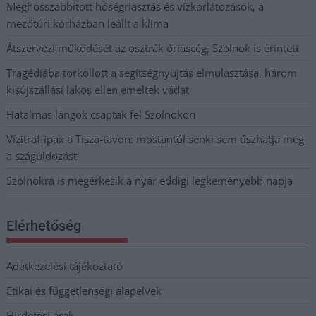
Meghosszabbított hőségriasztás és vízkorlátozások, a
mezőtúri kórházban leállt a klíma
Átszervezi működését az osztrák óriáscég, Szolnok is érintett
Tragédiába torkollott a segítségnyújtás elmulasztása, három
kisújszállási lakos ellen emeltek vádat
Hatalmas lángok csaptak fel Szolnokon
Vízitraffipax a Tisza-tavon: mostantól senki sem úszhatja meg
a száguldozást
Szolnokra is megérkezik a nyár eddigi legkeményebb napja
Elérhetőség
Adatkezelési tájékoztató
Etikai és függetlenségi alapelvek
Hirdetési árak