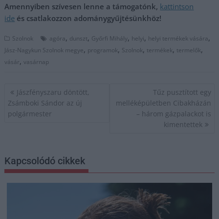
Amennyiben szívesen lenne a támogatónk,
kattintson
ide
és csatlakozzon adománygyűjtésünkhöz!
,
,
,
,
,
Szolnok
agóra
dunszt
Győrfi Mihály
helyi
helyi termékek vására
,
,
,
,
,
Jász-Nagykun Szolnok megye
programok
Szolnok
termékek
termelők
,
vásár
vasárnap
Bejegyzés
Jászfényszaru döntött,
Tűz pusztított egy
navigáció
Zsámboki Sándor az új
melléképületben Cibakházán
polgármester
– három gázpalackot is
kimentettek
Kapcsolódó cikkek