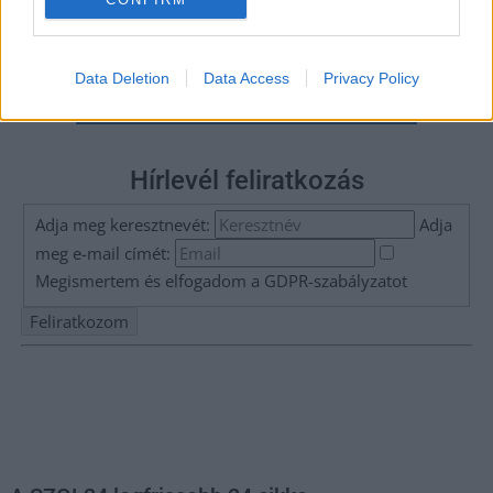
Data Deletion
Data Access
Privacy Policy
Hírlevél feliratkozás
Adja meg keresztnevét:
Adja
meg e-mail címét:
Megismertem és elfogadom a
GDPR-szabályzat
ot
Nem szeretne lemaradni semmiről? Csak egy kattintás, és hírlevelünk a
legfrissebb információkkal és exkluzív tartalmakkal hétről hétre
postaládájába érkezik!