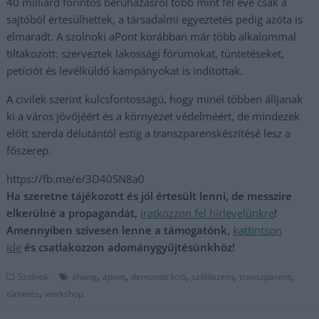
40 milliárd forintos beruházásról több mint fél éve csak a
sajtóból értesülhettek, a társadalmi egyeztetés pedig azóta is
elmaradt. A szolnoki aPont korábban már több alkalommal
tiltakozott: szerveztek lakossági fórumokat, tüntetéseket,
petíciót és levélküldő kampányokat is indítottak.
A civilek szerint kulcsfontosságú, hogy minél többen álljanak
ki a város jövőjéért és a környezet védelméért, de mindezek
előtt szerda délutántól estig a transzparenskészítésé lesz a
főszerep.
https://fb.me/e/3D40SN8a0
Ha szeretne tájékozott és jól értesült lenni, de messzire
elkerülné a propagandát,
iratkozzon fel hírlevelünkre
!
Amennyiben szívesen lenne a támogatónk,
kattintson
ide
és csatlakozzon adománygyűjtésünkhöz!
,
,
,
,
,
Szolnok
ahang
apont
demonstráció
szőlőszem
transzparens
,
tüntetés
workshop