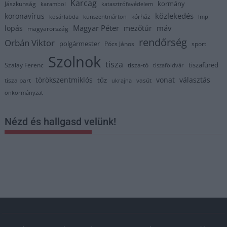
Karcag
kormány
Jászkunság
karambol
katasztrófavédelem
közlekedés
koronavírus
kórház
kosárlabda
kunszentmárton
lmp
Magyar Péter
máv
lopás
mezőtúr
magyarország
rendőrség
Orbán Viktor
polgármester
Pócs János
sport
Szolnok
tisza
tiszafüred
Szalay Ferenc
tisza-tó
tiszaföldvár
törökszentmiklós
vonat
választás
tűz
tisza part
vasút
ukrajna
önkormányzat
Nézd és hallgasd velünk!