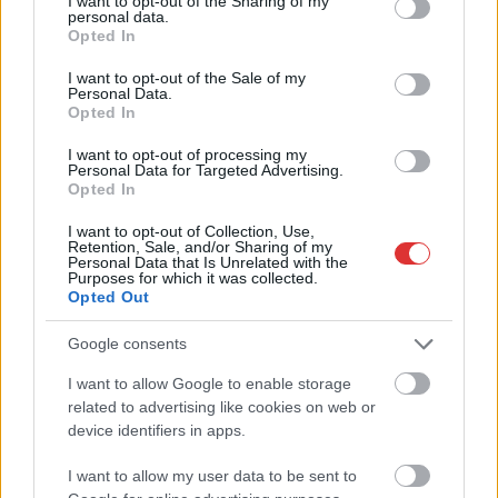
not limited to your visit or usage behaviour. You may click to
I want to opt-out of the Sharing of my
personal data.
grant or deny consent to Google and its third-party tags to
Opted In
use your data for below specified purposes in below Google
2026.08.07.
Farkas András
consent section.
I want to opt-out of the Sale of my
Ön szerint hogy készül a hamisítatlan szolnoki
Personal Data.
habos isler?
Opted In
Igazi retró klasszikus desszert, amelyet generációk óta
I want to opt-out of processing my
szeretnek, és amelyet sokan ma is próbálnak otthon
Personal Data for Targeted Advertising.
újraalkotni....
Opted In
Szolnok
I want to opt-out of Collection, Use,
Retention, Sale, and/or Sharing of my
Personal Data that Is Unrelated with the
Purposes for which it was collected.
Opted Out
Google consents
I want to allow Google to enable storage
related to advertising like cookies on web or
device identifiers in apps.
I want to allow my user data to be sent to