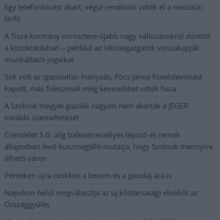
Egy telefonhívást akart, végül rendőrök vitték el a mezőtúri
férfit
A Tisza kormány minisztere újabb nagy változásokról döntött
a közoktatásban – például az iskolaigazgatók visszakapják
munkáltatói jogaikat
Sok volt az igazolatlan hiányzás, Pócs János fizetéslevonást
kapott, más fideszesek még kevesebbet vittek haza
A Szolnok megyei gazdák nagyon nem akarták a JÉGER
további üzemeltetését
Csendélet 5.0: alig balesetveszélyes lépcső és remek
állapotban levő buszmegálló mutatja, hogy Szolnok mennyire
élhető város
Pénteken újra csökken a benzin és a gázolaj ára is
Napokon belül megválasztja az új köztársasági elnököt az
Országgyűlés