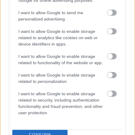
Google for online advertising purposes.
I want to allow Google to send me
personalized advertising.
2026.08.07.
Horváth Zsolt
Györfi Mihály több tucat vállalkozással egyeztetett
I want to allow Google to enable storage
a kerékpárgyár dolgozóinak megsegítéséről
related to analytics like cookies on web or
Rövid idő alatt számos vállalkozás jelezte, hogy segítene
device identifiers in apps.
azoknak a munkavállalóknak, akik a tószegi kerékpárgyár
bezárása...
I want to allow Google to enable storage
related to functionality of the website or app.
Szolnok
I want to allow Google to enable storage
related to personalization.
I want to allow Google to enable storage
related to security, including authentication
functionality and fraud prevention, and other
user protection.
CONFIRM