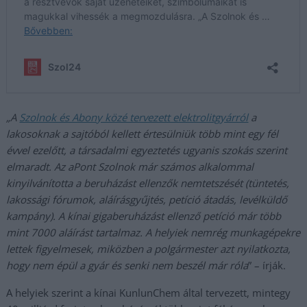
„A
Szolnok és Abony közé tervezett elektrolitgyárról
a
lakosoknak a sajtóból kellett értesülniük több mint egy fél
évvel ezelőtt, a társadalmi egyeztetés ugyanis szokás szerint
elmaradt. Az aPont Szolnok már számos alkalommal
kinyilvánította a beruházást ellenzők nemtetszését (tüntetés,
lakossági fórumok, aláírásgyűjtés, petíció átadás, levélküldő
kampány). A kínai gigaberuházást ellenző petíció már több
mint 7000 aláírást tartalmaz. A helyiek nemrég munkagépekre
lettek figyelmesek, miközben a polgármester azt nyilatkozta,
hogy nem épül a gyár és senki nem beszél már róla
” – írják.
A helyiek szerint a kínai KunlunChem által tervezett, mintegy