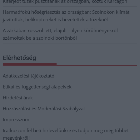
Kiterjedt tüzek pusztítanak az országban, köztük Karcagon
Harmadfokú hőségriasztás az országban: Szolnokon klímát
javítottak, helikoptereket is bevetettek a tüzeknél
A zárkában rosszul lett, elájult – ilyen körülményekről
számoltak be a szolnoki börtönből
Elérhetőség
Adatkezelési tájékoztató
Etikai és függetlenségi alapelvek
Hirdetési árak
Hozzászólási és Moderálási Szabályzat
Impresszum
Iratkozzon fel heti hírlevelünkre és tudjon meg még többet
megyénkről!