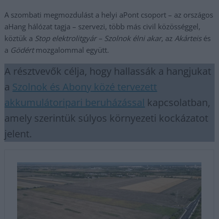
A szombati megmozdulást a helyi aPont csoport – az országos
aHang hálózat tagja – szervezi, több más civil közösséggel,
köztük a
Stop elektrolitgyár – Szolnok élni akar
, az
Akárteis
és
a
Gödért
mozgalommal együtt.
A résztvevők célja, hogy hallassák a hangjukat
a
Szolnok és Abony közé tervezett
akkumulátoripari beruházással
kapcsolatban,
amely szerintük súlyos környezeti kockázatot
jelent.