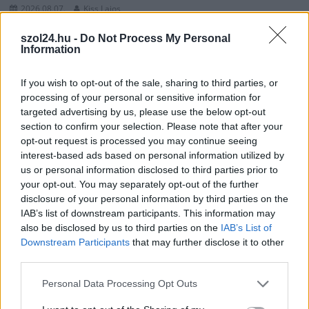
2026.08.07.
Kiss Lajos
Szolnokon egy kulcsfontosságú körforgalmat
szol24.hu -
Do Not Process My Personal
részlegesen lezárnak a napokban, a közlekedés az
Information
átlagost is meghaladó mértékben lebénul
Az aszfalt olyan nagymértékben károsodott, hogy már
If you wish to opt-out of the sale, sharing to third parties, or
nemigen lehet tovább húzni a javítási munkálatokat, ezzel
processing of your personal or sensitive information for
viszont...
targeted advertising by us, please use the below opt-out
Szolnok
section to confirm your selection. Please note that after your
opt-out request is processed you may continue seeing
interest-based ads based on personal information utilized by
us or personal information disclosed to third parties prior to
your opt-out. You may separately opt-out of the further
disclosure of your personal information by third parties on the
IAB’s list of downstream participants. This information may
also be disclosed by us to third parties on the
IAB’s List of
Downstream Participants
that may further disclose it to other
third parties.
Please note that this website/app uses one or more Google
Personal Data Processing Opt Outs
services and may gather and store information including but