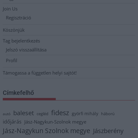
Join Us
Regisztráció
Köszönjük
Tag bejelentkezés
Jelszó visszaállítása
Profil
Támogassa a független helyi sajtót!
Címkefelhő
fidesz
baleset
györfi mihály
cegléd
háború
autó
időjárás
Jász-Nagykun-Szolnok megye
Jász-Nagykun Szolnok megye
Jászberény