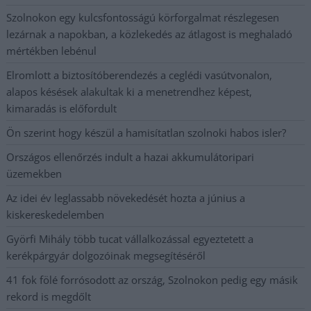
Szolnokon egy kulcsfontosságú körforgalmat részlegesen
lezárnak a napokban, a közlekedés az átlagost is meghaladó
mértékben lebénul
Elromlott a biztosítóberendezés a ceglédi vasútvonalon,
alapos késések alakultak ki a menetrendhez képest,
kimaradás is előfordult
Ön szerint hogy készül a hamisítatlan szolnoki habos isler?
Országos ellenőrzés indult a hazai akkumulátoripari
üzemekben
Az idei év leglassabb növekedését hozta a június a
kiskereskedelemben
Györfi Mihály több tucat vállalkozással egyeztetett a
kerékpárgyár dolgozóinak megsegítéséről
41 fok fölé forrósodott az ország, Szolnokon pedig egy másik
rekord is megdőlt