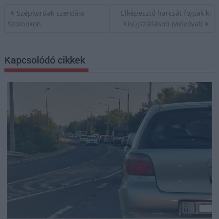
Bejegyzés
Szépkorúak szerdája
Elképesztő harcsát fogtak ki
navigáció
Szolnokon
Kisújszálláson (videóval)
Kapcsolódó cikkek