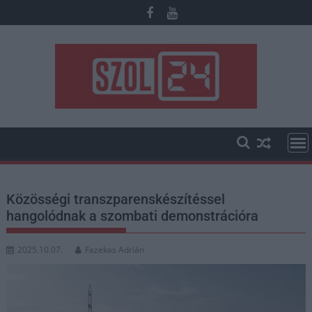
Skip
to
content
Közösségi transzparenskészítéssel
hangolódnak a szombati demonstrációra
2025.10.07.
Fazekas Adrián