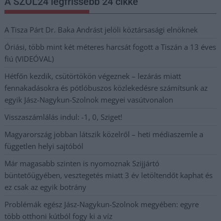
A SZOL24 legfrissebb 24 cikke
A Tisza Párt Dr. Baka Andrást jelöli köztársasági elnöknek
Óriási, több mint két méteres harcsát fogott a Tiszán a 13 éves
fiú (VIDEÓVAL)
Hétfőn kezdik, csütörtökön végeznek – lezárás miatt
fennakadásokra és pótlóbuszos közlekedésre számítsunk az
egyik Jász-Nagykun-Szolnok megyei vasútvonalon
Visszaszámlálás indul: -1, 0, Sziget!
Magyarország jobban látszik közelről – heti médiaszemle a
független helyi sajtóból
Már magasabb szinten is nyomoznak Szijjártó
büntetőügyében, vesztegetés miatt 3 év letöltendőt kaphat és
ez csak az egyik botrány
Problémák egész Jász-Nagykun-Szolnok megyében: egyre
több otthoni kútból fogy ki a víz