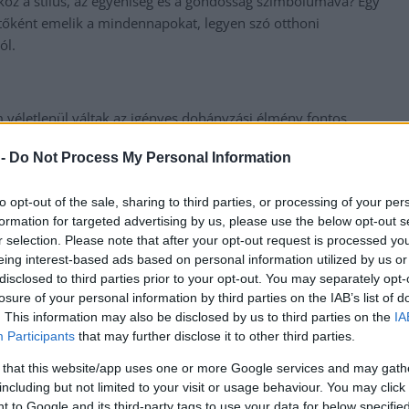
köz a stílus, az egyéniség és a gondosság szimbólumává? Egy
zítőként emelik a mindennapokat, legyen szó otthoni
ól.
m véletlenül váltak az igényes dohányzási élmény fontos
megtalálhatja a hozzá legjobban illő kiegészítőt. Az anyagok
 -
Do Not Process My Personal Information
ányos műbőr is, amely a személyiség jegyeit hordozza. Ez
kább visszafogott.
to opt-out of the sale, sharing to third parties, or processing of your per
l vetjük össze, megérthetjük, miért olyan népszerűek ezek a
formation for targeted advertising by us, please use the below opt-out s
r selection. Please note that after your opt-out request is processed y
sak, hiszen ki ne örülne egy elegáns és igényes darabnak?
eing interest-based ads based on personal information utilized by us or
atárca
disclosed to third parties prior to your opt-out. You may separately opt-
losure of your personal information by third parties on the IAB’s list of
iával szeretnék színesíteni, az Angelo márka cigarettatárcái
. This information may also be disclosed by us to third parties on the
IA
s nemcsak látványra, de tapintásra is pazar. Azonban nemcsak a
Participants
that may further disclose it to other third parties.
kat nyújt. A gumiszalagok stabil tartást biztosítanak, megvédik
 that this website/app uses one or more Google services and may gath
anak. Ez különösen jól jön egy hosszabb út során vagy egy
including but not limited to your visit or usage behaviour. You may click 
 to Google and its third-party tags to use your data for below specifi