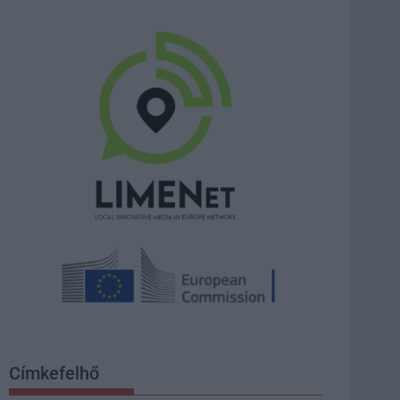
Címkefelhő