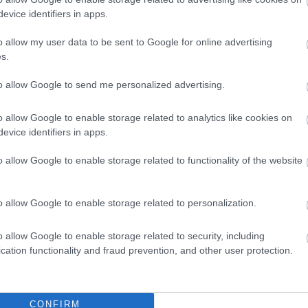
rcsak a Humidorshop.hu kapható más prémium termékek –
evice identifiers in apps.
ge révén kitűnő választás lehet, amely biztos helyet talál
o allow my user data to be sent to Google for online advertising
s.
to allow Google to send me personalized advertising.
a
Teljesítménymérés: csak számokról van szó?
o allow Google to enable storage related to analytics like cookies on
evice identifiers in apps.
o allow Google to enable storage related to functionality of the website
o allow Google to enable storage related to personalization.
o allow Google to enable storage related to security, including
cation functionality and fraud prevention, and other user protection.
CONFIRM