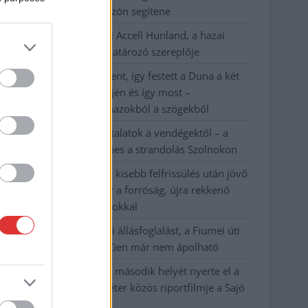
száz elbocsátott dolgozón segítene
Csődbe ment a tószegi Accell Hunland, a hazai
kerékpárgyártás meghatározó szereplője
Egyszer fent, egyszer lent, így festett a Duna a két
évvel ezelőtti árvíz idején és így most –
fotógyűjtemény ugyanazokból a szögekből
Ilyenek eddig a tapasztalatok a vendégektől – a
hőhullám miatt ingyenes a strandolás Szolnokon
Nem biztató: a hétvégi kisebb felfrissülés után jövő
héten megint visszatér a forróság, újra rekkenő
hőség jön, akár 38 fokokkal
Közzétették a szakértői állásfoglalást, a Fiumei úti
fák többsége szakszerűen már nem ápolható
A MÚOSZ sajtódíjának második helyét nyerte el a
Borsod24 és a Paraméter közös riportfilmje a Sajó
szennyezéséről