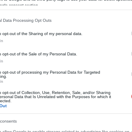
ogle consent section.
 alkalmazkodik a mindennapok kihívásaihoz, miközben 20 szál
akítással rendelkező darab gombnyomásra nyílik, mintha egy
l Data Processing Opt Outs
o opt-out of the Sharing of my personal data.
In
nak, amikor egy cigarettatartót választ. Az efféle kiegészítő
o opt-out of the Sale of my Personal Data.
során. Az Angelo cigarettatárca pedig kiváló példa arra,
In
egy igényes dohányzási élmény elengedhetetlen részévé.
to opt-out of processing my Personal Data for Targeted
rsan a piac közkedvelt szereplőjévé vált. Sok pipás és
ing.
unkcionalitás szinte egyenrangú fontoságát hirdetik
In
o opt-out of Collection, Use, Retention, Sale, and/or Sharing
ersonal Data that Is Unrelated with the Purposes for which it
lected.
Out
y saját élményéért keres valami értékeset, látogassa meg a
sal kapcsolatos kiegészítőkben, a humidoroktól kezdve, a
consents
o allow Google to enable storage related to advertising like cookies on