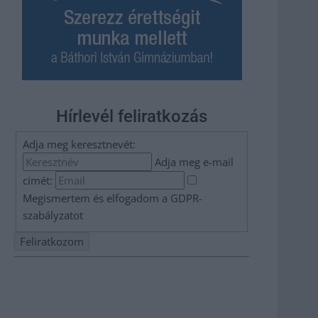
Hírlevél feliratkozás
Adja meg keresztnevét:
Adja meg e-mail
címét:
Megismertem és elfogadom a
GDPR-
szabályzat
ot
Nem szeretne lemaradni semmiről? Csak egy kattintás, és
hírlevelünk a legfrissebb információkkal és exkluzív
tartalmakkal hétről hétre postaládájába érkezik!