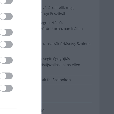
Tánccal, zeneszóval és vásárral telik meg
Jászberény, indul a Csángó Fesztivál
Meghosszabbított hőségriasztás és
vízkorlátozások, a mezőtúri kórházban leállt a
klíma
Átszervezi működését az osztrák óriáscég, Szolnok
is érintett
Tragédiába torkollott a segítségnyújtás
elmulasztása, három kisújszállási lakos ellen
emeltek vádat
Hatalmas lángok csaptak fel Szolnokon
Elérhetőség
Adatkezelési tájékoztató