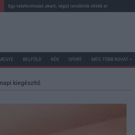
Egy telefonhívást akart, végül rendőrök vitték el a mezőtúri fé
MEGYE
BELFÖLD
KÉK
SPORT
MÉG TÖBB ROVAT
znapi kiegészítő