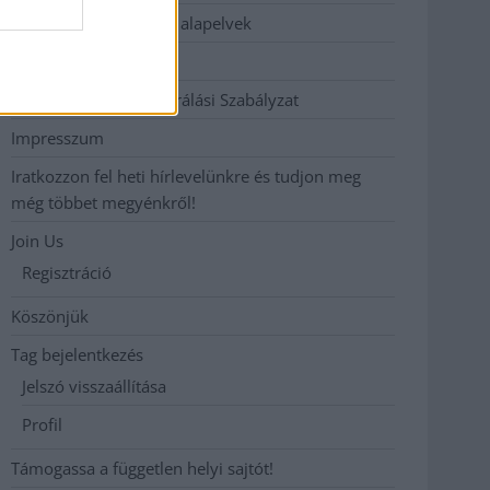
Etikai és függetlenségi alapelvek
Hirdetési árak
Hozzászólási és Moderálási Szabályzat
Impresszum
Iratkozzon fel heti hírlevelünkre és tudjon meg
még többet megyénkről!
Join Us
Regisztráció
Köszönjük
Tag bejelentkezés
Jelszó visszaállítása
Profil
Támogassa a független helyi sajtót!