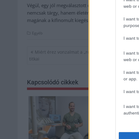
Végül, egy jól megválasztott cigarettatárca – aká
web or d
nemcsak tárgy, hanem életérzés. Praktikuma és szépsé
I want t
magának a kifinomult kiegészítők sorában.
purpose
Egyéb
I want 
Bejegyzés
Miért érez vonzalmat a „rossz” iránt? A sémakémi
I want t
navigáció
titkai
web or d
I want t
or app.
Kapcsolódó cikkek
I want t
I want t
authenti