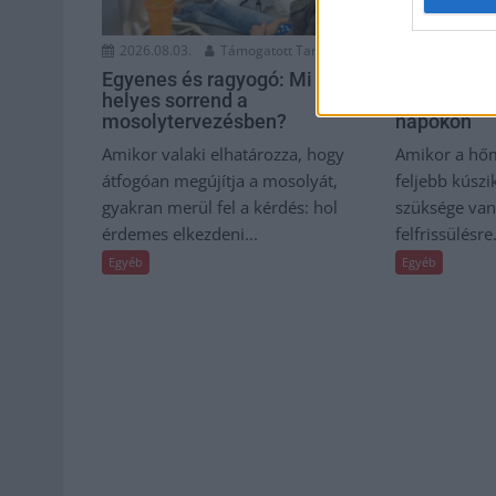
2026.08.03.
2026.08.03.
Támogatott Tartalom
Nyári papu
Egyenes és ragyogó: Mi a
a kényelem
helyes sorrend a
napokon
mosolytervezésben?
Amikor a hőm
Amikor valaki elhatározza, hogy
feljebb kúszi
átfogóan megújítja a mosolyát,
szüksége van
gyakran merül fel a kérdés: hol
felfrissülésre.
érdemes elkezdeni...
Egyéb
Egyéb