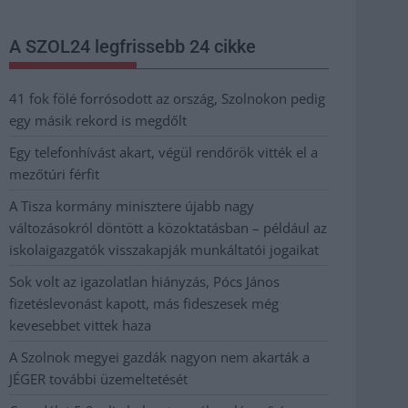
A SZOL24 legfrissebb 24 cikke
41 fok fölé forrósodott az ország, Szolnokon pedig
egy másik rekord is megdőlt
Egy telefonhívást akart, végül rendőrök vitték el a
mezőtúri férfit
A Tisza kormány minisztere újabb nagy
változásokról döntött a közoktatásban – például az
iskolaigazgatók visszakapják munkáltatói jogaikat
Sok volt az igazolatlan hiányzás, Pócs János
fizetéslevonást kapott, más fideszesek még
kevesebbet vittek haza
A Szolnok megyei gazdák nagyon nem akarták a
JÉGER további üzemeltetését