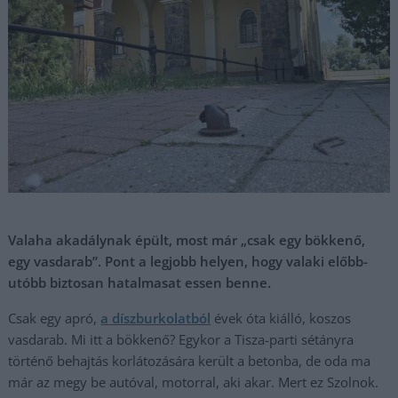
Valaha akadálynak épült, most már „csak egy bökkenő,
egy vasdarab”. Pont a legjobb helyen, hogy valaki előbb-
utóbb biztosan hatalmasat essen benne.
Csak egy apró,
a díszburkolatból
évek óta kiálló, koszos
vasdarab. Mi itt a bökkenő? Egykor a Tisza-parti sétányra
történő behajtás korlátozására került a betonba, de oda ma
már az megy be autóval, motorral, aki akar. Mert ez Szolnok.