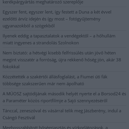
kerékpárgyártás meghatározó szereplője
Egyszer fent, egyszer lent, így festett a Duna a két évvel
ezelőtti árvíz idején és így most – fotógyűjtemény
ugyanazokból a szögekből
Ilyenek eddig a tapasztalatok a vendégektől – a hőhullám
miatt ingyenes a strandolás Szolnokon
Nem biztató: a hétvégi kisebb felfrissülés után jövő héten
megint visszatér a forróság, újra rekkenő hőség jön, akár 38
fokokkal
Közzétették a szakértői állásfoglalást, a Fiumei úti fák
többsége szakszerűen már nem ápolható
A MÚOSZ sajtódíjának második helyét nyerte el a Borsod24 és
a Paraméter közös riportfilmje a Sajó szennyezéséről
Tánccal, zeneszóval és vásárral telik meg Jászberény, indul a
Csángó Fesztivál
Meghosszabbított hőségriasztás és vízkorlátozások, a