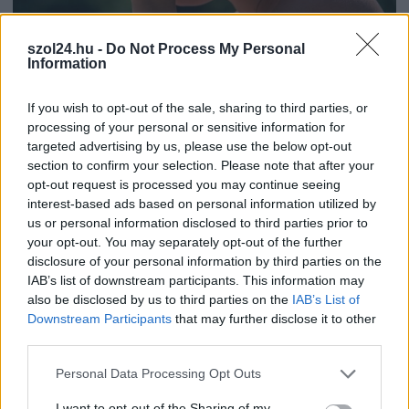
szol24.hu -
Do Not Process My Personal
2026.08.06.
szol24.hu
Information
Harmadfokú hőségriasztás az országban:
Szolnokon klímát javítottak, helikoptereket is
If you wish to opt-out of the sale, sharing to third parties, or
bevetettek a tüzeknél
processing of your personal or sensitive information for
Tovább tombol az extrém kánikula az országban, a jelenlegi
targeted advertising by us, please use the below opt-out
előrejelzések szerint a jövő hét elejéig garantált...
section to confirm your selection. Please note that after your
opt-out request is processed you may continue seeing
Szolnok
interest-based ads based on personal information utilized by
us or personal information disclosed to third parties prior to
your opt-out. You may separately opt-out of the further
disclosure of your personal information by third parties on the
IAB’s list of downstream participants. This information may
also be disclosed by us to third parties on the
IAB’s List of
Downstream Participants
that may further disclose it to other
third parties.
Please note that this website/app uses one or more Google
Personal Data Processing Opt Outs
services and may gather and store information including but
not limited to your visit or usage behaviour. You may click to
I want to opt-out of the Sharing of my