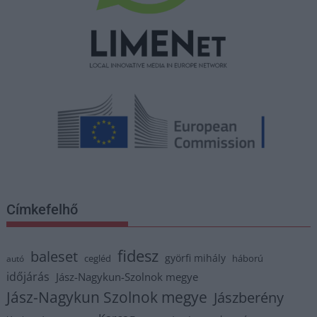
Címkefelhő
fidesz
baleset
györfi mihály
cegléd
háború
autó
időjárás
Jász-Nagykun-Szolnok megye
Jász-Nagykun Szolnok megye
Jászberény