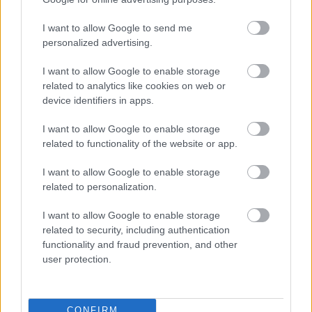
I want to allow Google to send me
Györfi Mihály több tucat vállalkozással egyeztetett a
personalized advertising.
kerékpárgyár dolgozóinak megsegítéséről
I want to allow Google to enable storage
41 fok fölé forrósodott az ország, Szolnokon pedig egy másik
related to analytics like cookies on web or
rekord is megdőlt
device identifiers in apps.
Egy telefonhívást akart, végül rendőrök vitték el a mezőtúri
I want to allow Google to enable storage
férfit
related to functionality of the website or app.
A Tisza kormány minisztere újabb nagy változásokról döntött
I want to allow Google to enable storage
a közoktatásban – például az iskolaigazgatók visszakapják
related to personalization.
munkáltatói jogaikat
I want to allow Google to enable storage
Sok volt az igazolatlan hiányzás, Pócs János fizetéslevonást
related to security, including authentication
kapott, más fideszesek még kevesebbet vittek haza
functionality and fraud prevention, and other
A Szolnok megyei gazdák nagyon nem akarták a JÉGER
user protection.
további üzemeltetését
Csendélet 5.0: alig balesetveszélyes lépcső és remek
CONFIRM