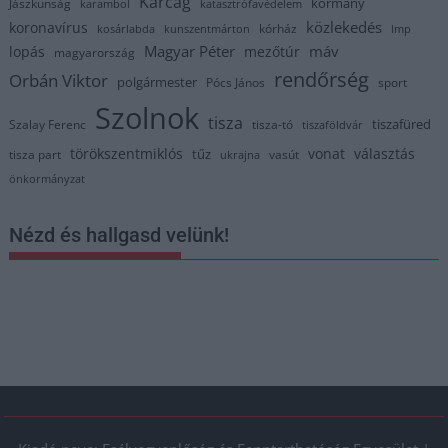
Karcag
kormány
Jászkunság
karambol
katasztrófavédelem
közlekedés
koronavírus
kórház
kosárlabda
kunszentmárton
lmp
Magyar Péter
máv
lopás
mezőtúr
magyarország
rendőrség
Orbán Viktor
polgármester
Pócs János
sport
Szolnok
tisza
tiszafüred
Szalay Ferenc
tisza-tó
tiszaföldvár
törökszentmiklós
vonat
választás
tűz
tisza part
vasút
ukrajna
önkormányzat
Nézd és hallgasd velünk!