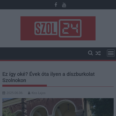
Skip
to
content
Ez így oké? Évek óta ilyen a díszburkolat
Szolnokon
2025.06.06.
Kiss Lajos