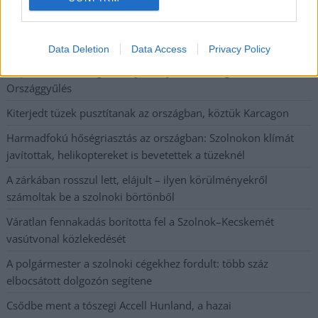
állapotban levő buszmegálló mutatja, hogy Szolnok mennyire
élhető város
Pénteken újra csökken a benzin és a gázolaj ára is
Data Deletion
Data Access
Privacy Policy
Napokon belül megválasztja az új köztársasági elnököt az
Országgyűlés
Kiterjedt tüzek pusztítanak az országban, köztük Karcagon
Harmadfokú hőségriasztás az országban: Szolnokon klímát
javítottak, helikoptereket is bevetettek a tüzeknél
A zárkában rosszul lett, elájult – ilyen körülményekről
számoltak be a szolnoki börtönből
Váratlan fennakadás borította fel a Szolnok–Kecskemét
vasútvonal közlekedését
A polgármester a szolnoki cégekhez fordult: több száz
elbocsátott dolgozón segítene
Csődbe ment a tószegi Accell Hunland, a hazai