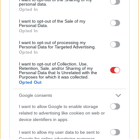
personal data.
grant or deny consent to Google and its third-party tags to
Opted In
use your data for below specified purposes in below Google
consent section.
I want to opt-out of the Sale of my
Personal Data.
Opted In
I want to opt-out of processing my
Hírlevél feliratkozás
Personal Data for Targeted Advertising.
Opted In
Adja meg keresztnevét:
Adja
I want to opt-out of Collection, Use,
Retention, Sale, and/or Sharing of my
meg e-mail címét:
Personal Data that Is Unrelated with the
Megismertem és elfogadom a
GDPR-szabályzat
ot
Purposes for which it was collected.
Opted Out
Google consents
Nem szeretne lemaradni semmiről? Csak egy kattintás, és hírlevelünk a
I want to allow Google to enable storage
legfrissebb információkkal és exkluzív tartalmakkal hétről hétre
related to advertising like cookies on web or
postaládájába érkezik!
device identifiers in apps.
I want to allow my user data to be sent to
A SZOL24 legfrissebb 24 cikke
Google for online advertising purposes.