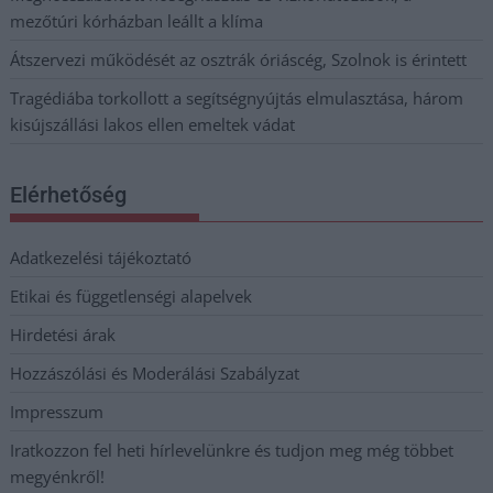
mezőtúri kórházban leállt a klíma
Átszervezi működését az osztrák óriáscég, Szolnok is érintett
Tragédiába torkollott a segítségnyújtás elmulasztása, három
kisújszállási lakos ellen emeltek vádat
Elérhetőség
Adatkezelési tájékoztató
Etikai és függetlenségi alapelvek
Hirdetési árak
Hozzászólási és Moderálási Szabályzat
Impresszum
Iratkozzon fel heti hírlevelünkre és tudjon meg még többet
megyénkről!