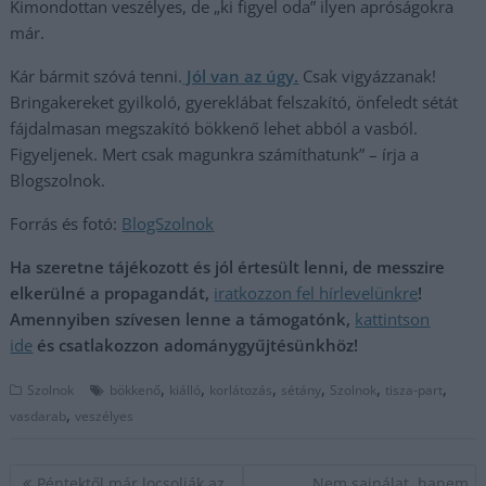
Kimondottan veszélyes, de „ki figyel oda” ilyen apróságokra
már.
Kár bármit szóvá tenni.
Jól van az úgy.
Csak vigyázzanak!
Bringakereket gyilkoló, gyereklábat felszakító, önfeledt sétát
fájdalmasan megszakító bökkenő lehet abból a vasból.
Figyeljenek. Mert csak magunkra számíthatunk” – írja a
Blogszolnok.
Forrás és fotó:
BlogSzolnok
Ha szeretne tájékozott és jól értesült lenni, de messzire
elkerülné a propagandát,
iratkozzon fel hírlevelünkre
!
Amennyiben szívesen lenne a támogatónk,
kattintson
ide
és csatlakozzon adománygyűjtésünkhöz!
,
,
,
,
,
,
Szolnok
bökkenő
kiálló
korlátozás
sétány
Szolnok
tisza-part
,
vasdarab
veszélyes
Bejegyzés
Péntektől már locsolják az
Nem sajnálat, hanem