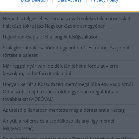
A magyarok közel harmadának teljesen kiürül a kasszája
hónap végére
Néma tisztelgéssel és szirénaszóval emlékeztek a hősi halált
halt tűzoltókra Jász-Nagykun-Szolnok megyében
Hajnalban csaptak fel a lángok Kisújszálláson
Szalagkorlátnak csapódott egy autó a 4-es főúton, Szajolnál
történt a baleset
Már reggel nyár van, de délután jöhet a fordulat – erre
készüljön, ha hétfőn útnak indul
Hogyan került a Kossuth téri metrómegállóba egy vaddisznó?
Odaúszott, majd a szárazföldön gyorsan megoldotta a
továbbiakat (VIDEÓVAL)
Az utolsó pillanatban mentette meg a döntetlent a Karcag
A nyúl, a rolleres és a csodálkozó kislány: így mémel
Magyarország