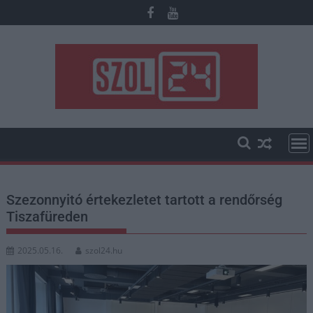
Skip
to
content
Szezonnyitó értekezletet tartott a rendőrség
Tiszafüreden
2025.05.16.
szol24.hu