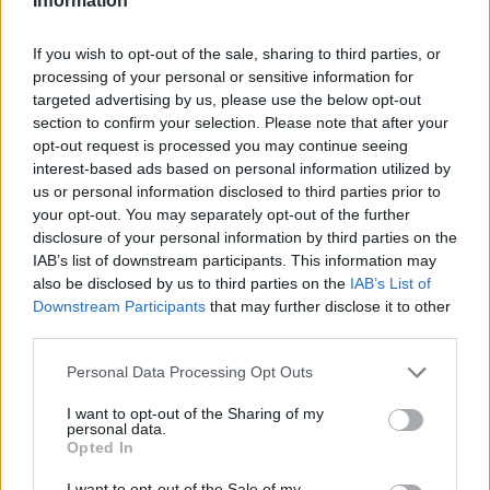
Information
számítsunk az egyik Jász-Nagykun-Szolnok megyei
vasútvonalon
If you wish to opt-out of the sale, sharing to third parties, or
Augusztus 10-én késő este kezdik a tervezett munkálatokat,
processing of your personal or sensitive information for
amit a következő két és fél napban szeretnének...
targeted advertising by us, please use the below opt-out
JNSZ megyei hírek
section to confirm your selection. Please note that after your
opt-out request is processed you may continue seeing
interest-based ads based on personal information utilized by
us or personal information disclosed to third parties prior to
your opt-out. You may separately opt-out of the further
disclosure of your personal information by third parties on the
IAB’s list of downstream participants. This information may
also be disclosed by us to third parties on the
IAB’s List of
Downstream Participants
that may further disclose it to other
third parties.
Please note that this website/app uses one or more Google
Personal Data Processing Opt Outs
services and may gather and store information including but
not limited to your visit or usage behaviour. You may click to
I want to opt-out of the Sharing of my
personal data.
grant or deny consent to Google and its third-party tags to
Opted In
2026.08.07.
Kiss Lajos
use your data for below specified purposes in below Google
consent section.
Problémák egész Jász-Nagykun-Szolnok
I want to opt-out of the Sale of my