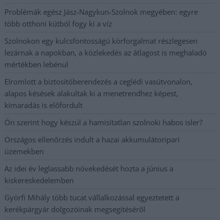
Problémák egész Jász-Nagykun-Szolnok megyében: egyre
több otthoni kútból fogy ki a víz
Szolnokon egy kulcsfontosságú körforgalmat részlegesen
lezárnak a napokban, a közlekedés az átlagost is meghaladó
mértékben lebénul
Elromlott a biztosítóberendezés a ceglédi vasútvonalon,
alapos késések alakultak ki a menetrendhez képest,
kimaradás is előfordult
Ön szerint hogy készül a hamisítatlan szolnoki habos isler?
Országos ellenőrzés indult a hazai akkumulátoripari
üzemekben
Az idei év leglassabb növekedését hozta a június a
kiskereskedelemben
Györfi Mihály több tucat vállalkozással egyeztetett a
kerékpárgyár dolgozóinak megsegítéséről