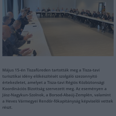
Május 15-én Tiszafüreden tartották meg a Tisza-tavi
turisztikai idény előkészítését szolgáló szezonnyitó
értekezletet, amelyet a Tisza-tavi Régiós Közbiztonsági
Koordinációs Bizottság szervezett meg. Az eseményen a
Jász-Nagykun-Szolnok, a Borsod-Abaúj-Zemplén, valamint
a Heves Vármegyei Rendőr-főkapitányság képviselői vettek
részt.