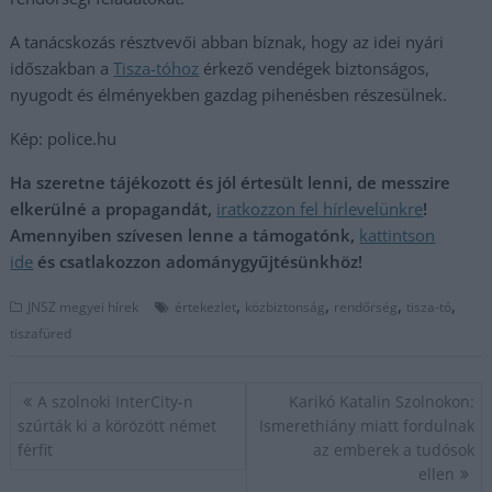
A tanácskozás résztvevői abban bíznak, hogy az idei nyári
időszakban a
Tisza-tóhoz
érkező vendégek biztonságos,
nyugodt és élményekben gazdag pihenésben részesülnek.
Kép: police.hu
Ha szeretne tájékozott és jól értesült lenni, de messzire
elkerülné a propagandát,
iratkozzon fel hírlevelünkre
!
Amennyiben szívesen lenne a támogatónk,
kattintson
ide
és csatlakozzon adománygyűjtésünkhöz!
,
,
,
,
JNSZ megyei hírek
értekezlet
közbiztonság
rendőrség
tisza-tó
tiszafüred
Bejegyzés
A szolnoki InterCity-n
Karikó Katalin Szolnokon:
navigáció
szúrták ki a körözött német
Ismerethiány miatt fordulnak
férfit
az emberek a tudósok
ellen