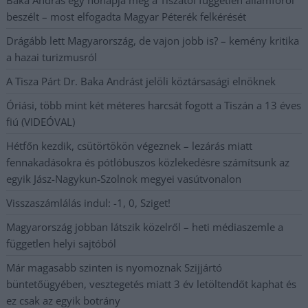
Baka András egy hónapja még a Tiszától független államfőről
beszélt – most elfogadta Magyar Péterék felkérését
Drágább lett Magyarország, de vajon jobb is? – kemény kritika
a hazai turizmusról
A Tisza Párt Dr. Baka Andrást jelöli köztársasági elnöknek
Óriási, több mint két méteres harcsát fogott a Tiszán a 13 éves
fiú (VIDEÓVAL)
Hétfőn kezdik, csütörtökön végeznek – lezárás miatt
fennakadásokra és pótlóbuszos közlekedésre számítsunk az
egyik Jász-Nagykun-Szolnok megyei vasútvonalon
Visszaszámlálás indul: -1, 0, Sziget!
Magyarország jobban látszik közelről – heti médiaszemle a
független helyi sajtóból
Már magasabb szinten is nyomoznak Szijjártó
büntetőügyében, vesztegetés miatt 3 év letöltendőt kaphat és
ez csak az egyik botrány