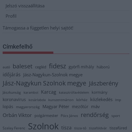
Jelszó visszaállítása
Profil
Támogassa a független helyi sajtót!
Címkefelhő
fidesz
baleset
györfi mihály
cegléd
háború
autó
időjárás
Jász-Nagykun-Szolnok megye
Jász-Nagykun Szolnok megye
Jászberény
Karcag
kormány
Jászkunság
karambol
katasztrófavédelem
közlekedés
koronavírus
kórház
kosárlabda
kunszentmárton
lmp
Magyar Péter
máv
lopás
mezőtúr
magyarország
rendőrség
Orbán Viktor
polgármester
Pócs János
sport
Szolnok
tisza
tiszafüred
Szalay Ferenc
tisza-tó
tiszaföldvár