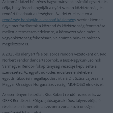
Az immár közel húszéves hagyománynak számító egyeztetés
célja, hogy összehangolják a nyári szezon közbiztonsági és
rendőri feladatait a térségben. Az idei értekezleten a
rendőrség honlapján olvasható közlemény
szerint kiemelt
figyelmet fordítottak a közrend és közbiztonság fenntartása
mellett a természetvédelemre, a környezet védelmére, a
vagyonbiztonság fokozására, valamint a bűn- és baleset-
megelőzésre is.
A 2025-ös idényért felelős, soros rendőri vezetőként dr. Rádi
Norbert rendőr dandártábornok, a Jász-Nagykun-Szolnok
Vármegyei Rendőr-főkapitányság vezetője képviselte a
szervezetet. Az együttműködés erősítése érdekében
együttműködési megállapodást írt alá Dr. Szűcs Lajossal, a
Magyar Országos Horgász Szövetség (MOHOSZ) elnökével.
Az eseményen felszólalt Kiss Róbert rendőr ezredes is, az
ORFK Rendészeti Főigazgatóságának főosztályvezetője, ő
részletesen ismertette a szezonra vonatkozó országos
rendőrségi feladatokat.