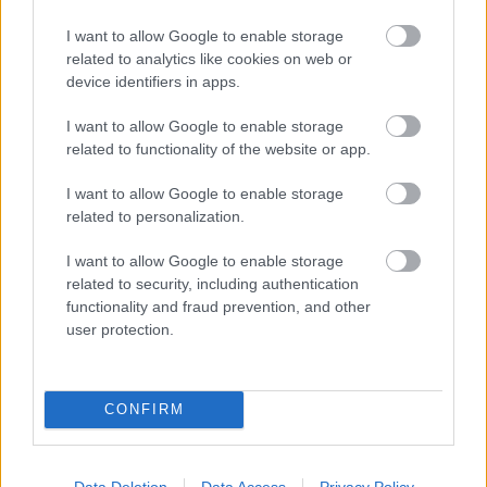
I want to allow Google to enable storage
Hírlevél feliratkozás
related to analytics like cookies on web or
device identifiers in apps.
Adja meg keresztnevét:
Adja
meg e-mail címét:
I want to allow Google to enable storage
Megismertem és elfogadom a
GDPR-szabályzat
ot
related to functionality of the website or app.
I want to allow Google to enable storage
related to personalization.
Nem szeretne lemaradni semmiről? Csak egy kattintás, és hírlevelünk a
I want to allow Google to enable storage
legfrissebb információkkal és exkluzív tartalmakkal hétről hétre
related to security, including authentication
postaládájába érkezik!
functionality and fraud prevention, and other
user protection.
A SZOL24 legfrissebb 24 cikke
CONFIRM
Meghosszabbították Szolnokon a strandos kedvezményt, ezen
a héten is ingyen csobbanhatunk – nem mindenki örül ennek
Data Deletion
Data Access
Privacy Policy