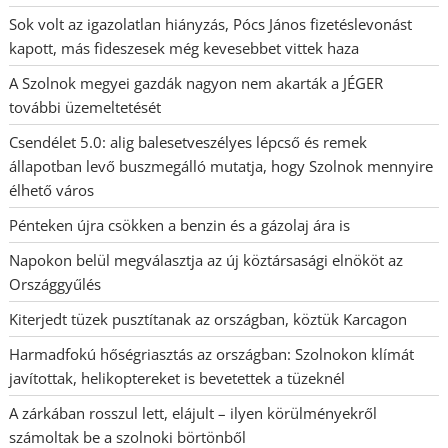
Sok volt az igazolatlan hiányzás, Pócs János fizetéslevonást
kapott, más fideszesek még kevesebbet vittek haza
A Szolnok megyei gazdák nagyon nem akarták a JÉGER
további üzemeltetését
Csendélet 5.0: alig balesetveszélyes lépcső és remek
állapotban levő buszmegálló mutatja, hogy Szolnok mennyire
élhető város
Pénteken újra csökken a benzin és a gázolaj ára is
Napokon belül megválasztja az új köztársasági elnököt az
Országgyűlés
Kiterjedt tüzek pusztítanak az országban, köztük Karcagon
Harmadfokú hőségriasztás az országban: Szolnokon klímát
javítottak, helikoptereket is bevetettek a tüzeknél
A zárkában rosszul lett, elájult – ilyen körülményekről
számoltak be a szolnoki börtönből