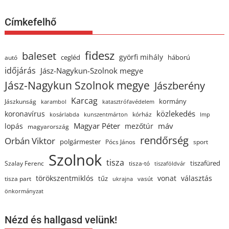
Címkefelhő
fidesz
baleset
györfi mihály
cegléd
háború
autó
időjárás
Jász-Nagykun-Szolnok megye
Jász-Nagykun Szolnok megye
Jászberény
Karcag
kormány
Jászkunság
karambol
katasztrófavédelem
közlekedés
koronavírus
kórház
kosárlabda
kunszentmárton
lmp
Magyar Péter
máv
lopás
mezőtúr
magyarország
rendőrség
Orbán Viktor
polgármester
Pócs János
sport
Szolnok
tisza
tiszafüred
Szalay Ferenc
tisza-tó
tiszaföldvár
törökszentmiklós
vonat
választás
tűz
tisza part
vasút
ukrajna
önkormányzat
Nézd és hallgasd velünk!