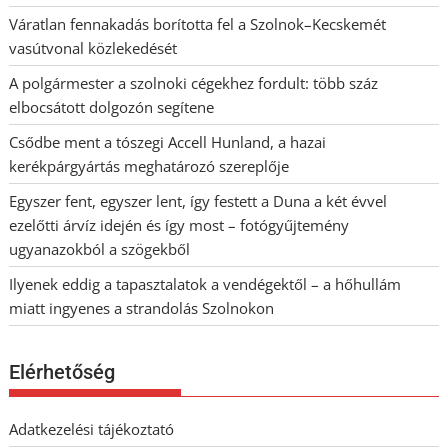
Váratlan fennakadás borította fel a Szolnok–Kecskemét
vasútvonal közlekedését
A polgármester a szolnoki cégekhez fordult: több száz
elbocsátott dolgozón segítene
Csődbe ment a tószegi Accell Hunland, a hazai
kerékpárgyártás meghatározó szereplője
Egyszer fent, egyszer lent, így festett a Duna a két évvel
ezelőtti árvíz idején és így most – fotógyűjtemény
ugyanazokból a szögekből
Ilyenek eddig a tapasztalatok a vendégektől – a hőhullám
miatt ingyenes a strandolás Szolnokon
Elérhetőség
Adatkezelési tájékoztató