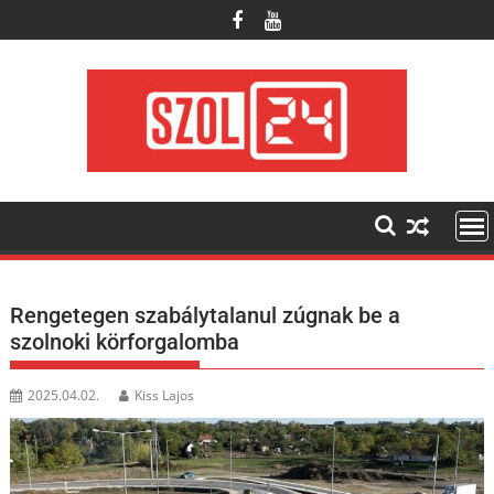
Skip
to
content
Rengetegen szabálytalanul zúgnak be a
szolnoki körforgalomba
2025.04.02.
Kiss Lajos