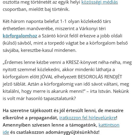
osztotta meg történetét az egyik helyi
közösségi médiás
csoportban, mielőtt baj történik.
Két-három naponta belefut 1-1 olyan közlekedő társ
érthetetlen manőverébe, miszerint a Várkonyi téri
körforgalomhoz
a Szántó körút felől érkezve a jobb oldali
(külső) sávból, mint a torpedó vágtat be a körforgalom belső
sávjába, keresztbe-kasul mindenen.
„Érdemes lenne kézbe venni a KRESZ-könyvet néha-néha, meg
nyitott szemmel közlekedni, akkor mindenki láthatja a
körforgalom előtt JÓVAL elhelyezett BESOROLÁS RENDJÉT
jelző táblát. Aztán a körforgalomig van idő sávot váltani, meg
kitalálni, hogy merre is akarunk menni!” – írta István. Nekünk
is volt már hasonló tapasztalatunk?
Ha szeretne tájékozott és jól értesült lenni, de messzire
elkerülné a propagandát,
iratkozzon fel hírlevelünkre
!
Amennyiben szívesen lenne a támogatónk,
kattintson
ide
és csatlakozzon adománygyűjtésünkhöz!