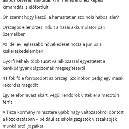
kimaradás is előfordult
Ön szerint hogy készül a hamisítatlan szolnoki habos isler?
Országos ellenőrzés indult a hazai akkumulátoripari
üzemekben
Az idei év leglassabb növekedését hozta a június a
kiskereskedelemben
Györfi Mihály több tucat vállalkozással egyeztetett a
kerékpárgyár dolgozóinak megsegítéséről
41 fok fölé forrósodott az ország, Szolnokon pedig egy másik
rekord is megdőlt
Egy telefonhívást akart, végül rendőrök vitték el a mezőtúri
férfit
A Tisza kormány minisztere újabb nagy változásokról döntött
a közoktatásban – például az iskolaigazgatók visszakapják
munkáltatói jogaikat