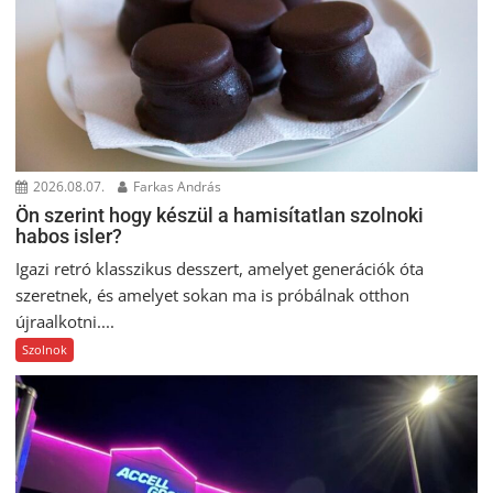
2026.08.07.
Farkas András
Ön szerint hogy készül a hamisítatlan szolnoki
habos isler?
Igazi retró klasszikus desszert, amelyet generációk óta
szeretnek, és amelyet sokan ma is próbálnak otthon
újraalkotni....
Szolnok