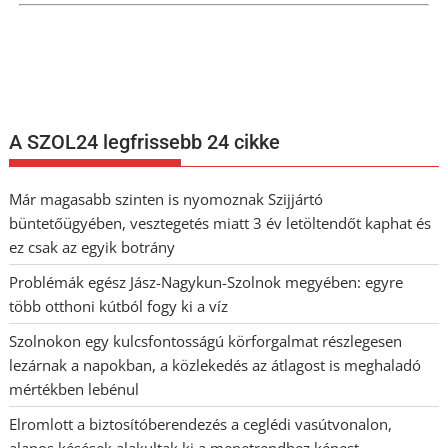
Nem szeretne lemaradni semmiről? Csak egy kattintás, és hírlevelünk a
legfrissebb információkkal és exkluzív tartalmakkal hétről hétre
postaládájába érkezik!
A SZOL24 legfrissebb 24 cikke
Már magasabb szinten is nyomoznak Szijjártó
büntetőügyében, vesztegetés miatt 3 év letöltendőt kaphat és
ez csak az egyik botrány
Problémák egész Jász-Nagykun-Szolnok megyében: egyre
több otthoni kútból fogy ki a víz
Szolnokon egy kulcsfontosságú körforgalmat részlegesen
lezárnak a napokban, a közlekedés az átlagost is meghaladó
mértékben lebénul
Elromlott a biztosítóberendezés a ceglédi vasútvonalon,
alapos késések alakultak ki a menetrendhez képest,