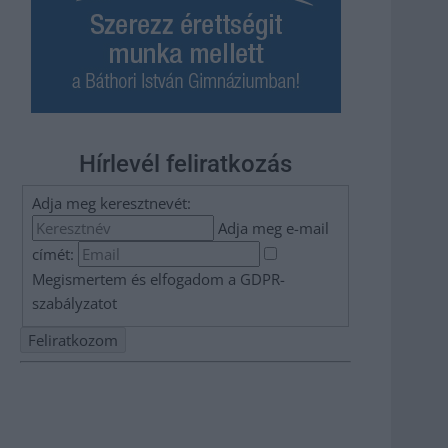
Hírlevél feliratkozás
Adja meg keresztnevét:
Adja meg e-mail
címét:
Megismertem és elfogadom a
GDPR-
szabályzat
ot
Nem szeretne lemaradni semmiről? Csak egy kattintás, és
hírlevelünk a legfrissebb információkkal és exkluzív
tartalmakkal hétről hétre postaládájába érkezik!