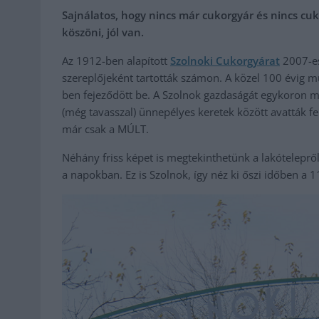
Sajnálatos, hogy nincs már cukorgyár és nincs cuk
köszöni, jól van.
Az 1912-ben alapított
Szolnoki Cukorgyárat
2007-es
szereplőjeként tartották számon. A közel 100 évig 
ben fejeződött be. A Szolnok gazdaságát egykoron 
(még tavasszal) ünnepélyes keretek között avatták fe
már csak a MÚLT.
Néhány friss képet is megtekinthetünk a lakóteleprő
a napokban. Ez is Szolnok, így néz ki őszi időben a 1