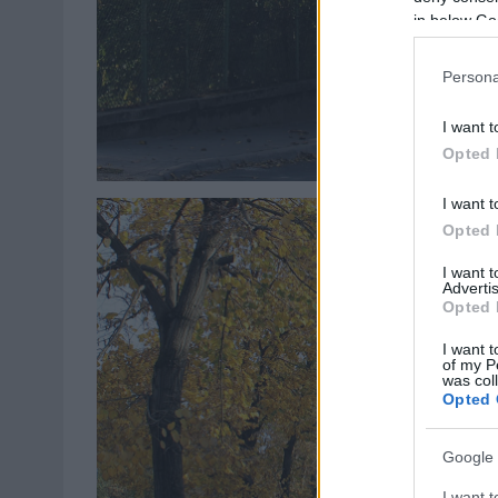
in below Go
Persona
I want t
Opted 
I want t
Opted 
I want 
Advertis
Opted 
I want t
of my P
was col
Opted 
Google 
I want t