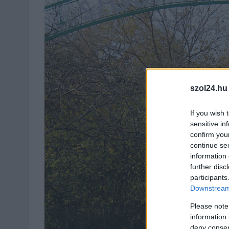
szol24.hu
If you wish 
sensitive in
confirm you
continue se
information 
further disc
participants
Downstream 
Please note
information 
deny consent