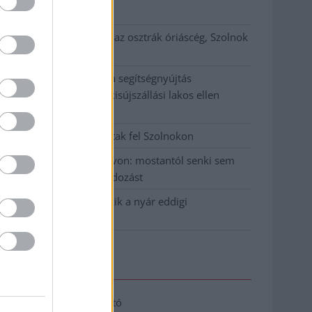
klíma
Átszervezi működését az osztrák óriáscég, Szolnok
is érintett
Tragédiába torkollott a segítségnyújtás
elmulasztása, három kisújszállási lakos ellen
emeltek vádat
Hatalmas lángok csaptak fel Szolnokon
Vízitraffipax a Tisza-tavon: mostantól senki sem
úszhatja meg a száguldozást
Szolnokra is megérkezik a nyár eddigi
legkeményebb napja
Elérhetőség
Adatkezelési tájékoztató