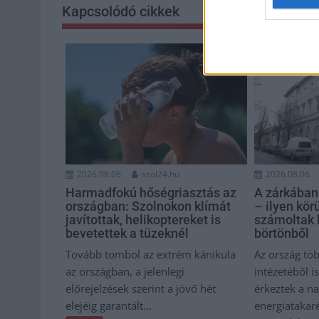
Kapcsolódó cikkek
2026.08.06.
szol24.hu
2026.08.06.
Harmadfokú hőségriasztás az
A zárkában r
országban: Szolnokon klímát
– ilyen kö
javítottak, helikoptereket is
számoltak 
bevetettek a tüzeknél
börtönből
Tovább tombol az extrém kánikula
Az ország tö
az országban, a jelenlegi
intézetéből 
előrejelzések szerint a jövő hét
érkeztek a n
elejéig garantált...
energiatakar