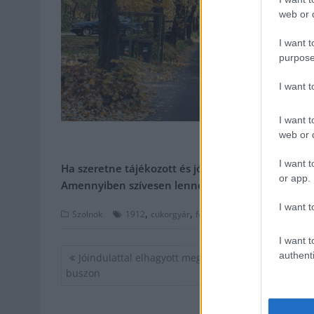
web or d
I want t
purpose
I want 
I want t
web or d
I want t
Ha szeretne tájékozott és jól értesült lenni, de 
or app.
Amennyiben szívesen lenne a támogatónk,
kattin
I want t
,
,
,
,
,
,
Szolnok
1912
cukorgyár
fotók
friss
lakótelep
őszi
sz
I want t
Bejegyzés
authenti
Jóindulattal elhagyott meglepetéscsomag a szolno
navigáció
buszon