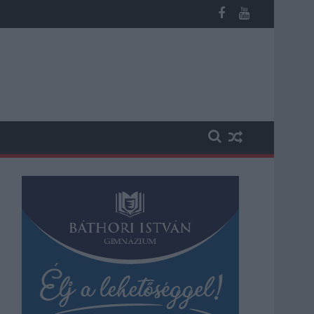
 kapott, más fideszesek még kevesebbet vittek haza