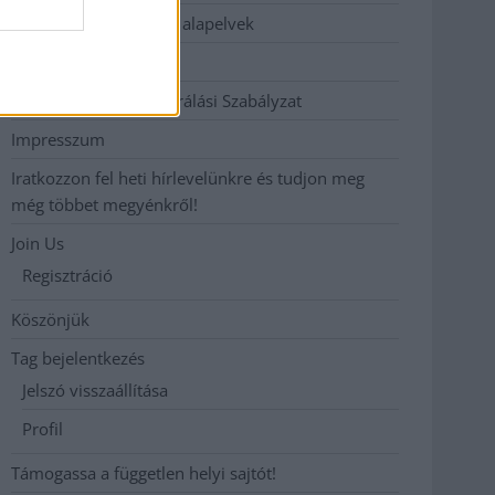
Etikai és függetlenségi alapelvek
Hirdetési árak
Hozzászólási és Moderálási Szabályzat
Impresszum
Iratkozzon fel heti hírlevelünkre és tudjon meg
még többet megyénkről!
Join Us
Regisztráció
Köszönjük
Tag bejelentkezés
Jelszó visszaállítása
Profil
Támogassa a független helyi sajtót!