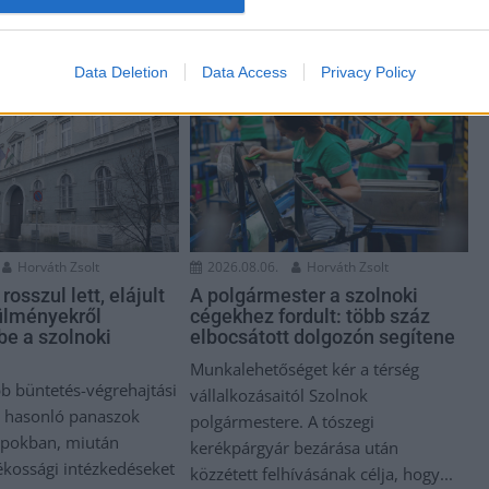
Data Deletion
Data Access
Privacy Policy
Horváth Zsolt
2026.08.06.
Horváth Zsolt
osszul lett, elájult
A polgármester a szolnoki
rülményekről
cégekhez fordult: több száz
be a szolnoki
elbocsátott dolgozón segítene
Munkalehetőséget kér a térség
bb büntetés-végrehajtási
vállalkozásaitól Szolnok
is hasonló panaszok
polgármestere. A tószegi
apokban, miután
kerékpárgyár bezárása után
ékossági intézkedéseket
közzétett felhívásának célja, hogy...