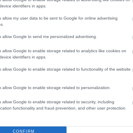
evice identifiers in apps.
o allow my user data to be sent to Google for online advertising
s.
to allow Google to send me personalized advertising.
o allow Google to enable storage related to analytics like cookies on
evice identifiers in apps.
o allow Google to enable storage related to functionality of the website
messzire elkerülné a propagandát,
iratkozzon fel hírlevelünkre
!
tson ide
és csatlakozzon adománygyűjtésünkhöz!
o allow Google to enable storage related to personalization.
,
ínek
Szolnok
o allow Google to enable storage related to security, including
cation functionality and fraud prevention, and other user protection.
ki
A karcagi fideszes képviselő reméli, hogy az USA és
Karcag kapcsolatai is javulnak Trump győzelmével
CONFIRM