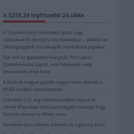
A SZOL24 legfrissebb 24 cikke
A Tisza kormány minisztere újabb nagy
változásokról döntött a közoktatásban – például az
iskolaigazgatók visszakapják munkáltatói jogaikat
Sok volt az igazolatlan hiányzás, Pócs János
fizetéslevonást kapott, más fideszesek még
kevesebbet vittek haza
A Szolnok megyei gazdák nagyon nem akarták a
JÉGER további üzemeltetését
Csendélet 5.0: alig balesetveszélyes lépcső és
remek állapotban levő buszmegálló mutatja, hogy
Szolnok mennyire élhető város
Pénteken újra csökken a benzin és a gázolaj ára is