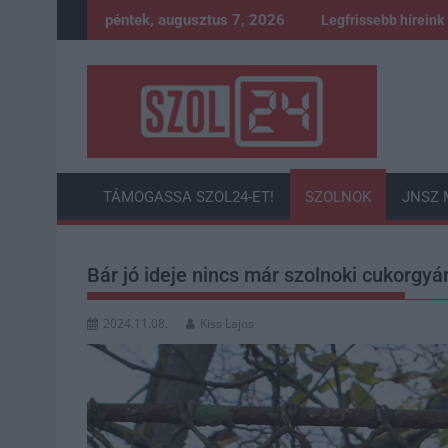
Skip
péntek, augusztus 7, 2026
Legfrissebb híreink
to
content
TÁMOGASSA SZOL24-ET!
SZOLNOK
JNSZ 
Bár jó ideje nincs már szolnoki cukorgyár
2024.11.08.
Kiss Lajos