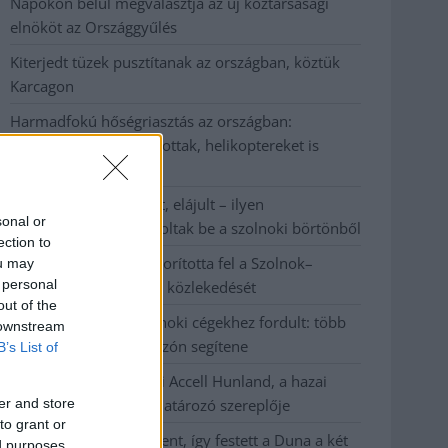
Napokon belül megválasztja az új köztársasági
elnököt az Országgyűlés
Kiterjedt tüzek pusztítanak az országban, köztük
Karcagon
Harmadfokú hőségriasztás az országban:
Szolnokon klímát javítottak, helikoptereket is
bevetettek a tüzeknél
A zárkában rosszul lett, elájult – ilyen
sonal or
körülményekről számoltak be a szolnoki börtönből
ection to
Váratlan fennakadás borította fel a Szolnok–
ou may
 personal
Kecskemét vasútvonal közlekedését
out of the
A polgármester a szolnoki cégekhez fordult: több
 downstream
száz elbocsátott dolgozón segítene
B’s List of
Csődbe ment a tószegi Accell Hunland, a hazai
er and store
kerékpárgyártás meghatározó szereplője
to grant or
Egyszer fent, egyszer lent, így festett a Duna a két
ed purposes