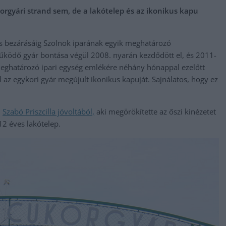
orgyári strand sem, de a lakótelep és az ikonikus kapu
 bezárásáig Szolnok iparának egyik meghatározó
működő gyár bontása végül 2008. nyarán kezdődött el, és 2011-
meghatározó ipari egység emlékére néhány hónappal ezelőtt
l az egykori gyár megújult ikonikus kapuját. Sajnálatos, hogy ez
l
Szabó Priszcilla jóvoltából,
aki megörökítette az őszi kinézetet
12 éves lakótelep.