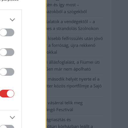
évvel ezelőtti árvíz idején és így most –
fotógyűjtemény ugyanazokból a szögekből
Ilyenek eddig a tapasztalatok a vendégektől – a
hőhullám miatt ingyenes a strandolás Szolnokon
Nem biztató: a hétvégi kisebb felfrissülés után jövő
héten megint visszatér a forróság, újra rekkenő
hőség jön, akár 38 fokokkal
Közzétették a szakértői állásfoglalást, a Fiumei úti
fák többsége szakszerűen már nem ápolható
A MÚOSZ sajtódíjának második helyét nyerte el a
Borsod24 és a Paraméter közös riportfilmje a Sajó
szennyezéséről
Tánccal, zeneszóval és vásárral telik meg
Jászberény, indul a Csángó Fesztivál
Meghosszabbított hőségriasztás és
vízkorlátozások, a mezőtúri kórházban leállt a