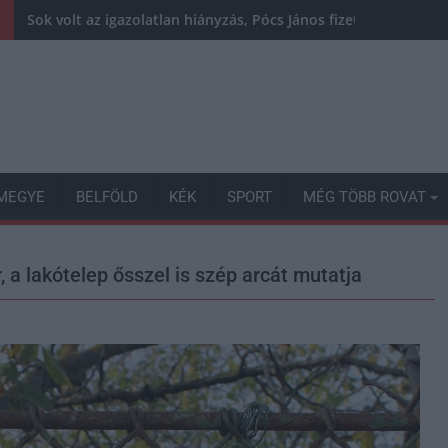
Sok volt az igazolatlan hiányzás, Pócs János fizetéslevonást
MEGYE
BELFÖLD
KÉK
SPORT
MÉG TÖBB ROVAT
, a lakótelep ősszel is szép arcát mutatja