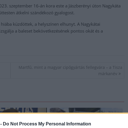
 2023. szeptember 16-án kora este a Jászberényi úton Nagykáta
úttesten átkelni szándékozó gyalogost.
hiába küzdöttek, a helyszínen elhunyt. A Nagykátai
zsgálja a baleset bekövetkezésének pontos okát és a
-
Martfű, mint a magyar cipőgyártás fellegvára – a Tisza
márkanév
 -
Do Not Process My Personal Information