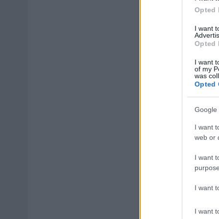
Opted 
I want 
Advertis
Opted 
I want t
of my P
was col
Opted 
Google 
I want t
web or d
I want t
purpose
I want 
I want t