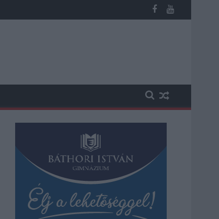
akadásokra és pótlóbuszos közlekedésre számítsunk az egyik Jás