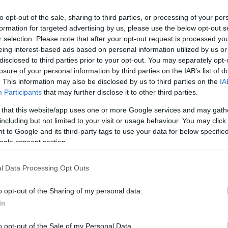
to opt-out of the sale, sharing to third parties, or processing of your per
formation for targeted advertising by us, please use the below opt-out s
r selection. Please note that after your opt-out request is processed y
eing interest-based ads based on personal information utilized by us or
Kiss Lajos
2026.08.06.
Fazekas Adrián
disclosed to third parties prior to your opt-out. You may separately opt-
 igazolatlan
A Szolnok megyei gazdák
losure of your personal information by third parties on the IAB’s list of
Pócs János
nagyon nem akarták a JÉGER
. This information may also be disclosed by us to third parties on the
IA
nást kapott, más
további üzemeltetését
Participants
that may further disclose it to other third parties.
 még kevesebbet
Ahogy korábban már írtunk róla,
 that this website/app uses one or more Google services and may gath
megyei szinten alkalmazkodik a
including but not limited to your visit or usage behaviour. You may click 
deszes képviselő túl
gazdálkodók döntéséhez az
 to Google and its third-party tags to use your data for below specifi
zott igazolatlanul a
Agrárminisztérium és a Nemzeti...
ogle consent section.
l, de még mindig
JNSZ megyei hírek
zta ahhoz...
l Data Processing Opt Outs
ek
o opt-out of the Sharing of my personal data.
In
o opt-out of the Sale of my Personal Data.