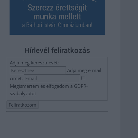
Hírlevél feliratkozás
Adja meg keresztnevét:
Adja meg e-mail
címét:
Megismertem és elfogadom a
GDPR-
szabályzat
ot
Nem szeretne lemaradni semmiről? Csak egy kattintás, és
hírlevelünk a legfrissebb információkkal és exkluzív
tartalmakkal hétről hétre postaládájába érkezik!