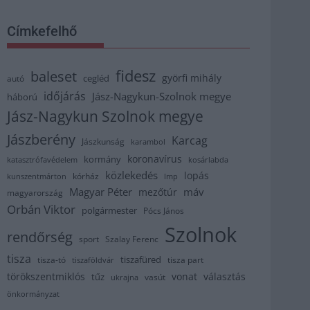
Címkefelhő
fidesz
baleset
györfi mihály
cegléd
autó
időjárás
Jász-Nagykun-Szolnok megye
háború
Jász-Nagykun Szolnok megye
Jászberény
Karcag
Jászkunság
karambol
koronavírus
kormány
katasztrófavédelem
kosárlabda
közlekedés
lopás
kórház
kunszentmárton
lmp
Magyar Péter
máv
mezőtúr
magyarország
Orbán Viktor
polgármester
Pócs János
Szolnok
rendőrség
sport
Szalay Ferenc
tisza
tiszafüred
tisza part
tisza-tó
tiszaföldvár
törökszentmiklós
vonat
választás
tűz
vasút
ukrajna
önkormányzat