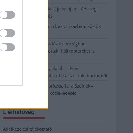
Napokon belül megválasztja az új köztársasági
elnököt az Országgyűlés
Kiterjedt tüzek pusztítanak az országban, köztük
Karcagon
Harmadfokú hőségriasztás az országban:
Szolnokon klímát javítottak, helikoptereket is
bevetettek a tüzeknél
A zárkában rosszul lett, elájult – ilyen
körülményekről számoltak be a szolnoki börtönből
Váratlan fennakadás borította fel a Szolnok–
Kecskemét vasútvonal közlekedését
Elérhetőség
Adatkezelési tájékoztató