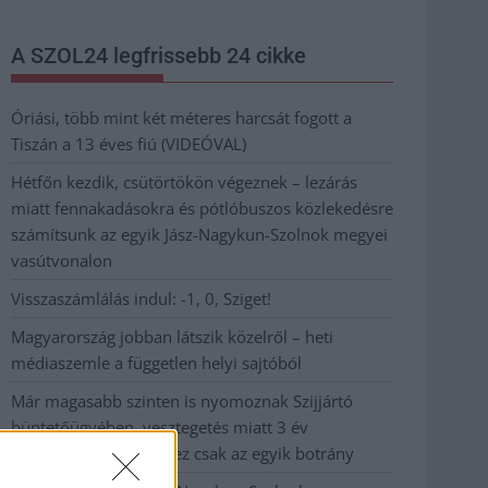
A SZOL24 legfrissebb 24 cikke
Óriási, több mint két méteres harcsát fogott a
Tiszán a 13 éves fiú (VIDEÓVAL)
Hétfőn kezdik, csütörtökön végeznek – lezárás
miatt fennakadásokra és pótlóbuszos közlekedésre
számítsunk az egyik Jász-Nagykun-Szolnok megyei
vasútvonalon
Visszaszámlálás indul: -1, 0, Sziget!
Magyarország jobban látszik közelről – heti
médiaszemle a független helyi sajtóból
Már magasabb szinten is nyomoznak Szijjártó
büntetőügyében, vesztegetés miatt 3 év
letöltendőt kaphat és ez csak az egyik botrány