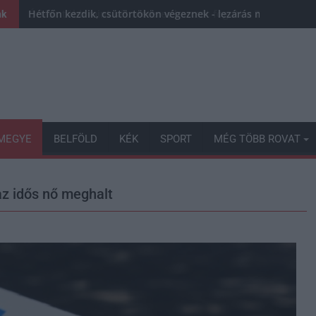
Hétfőn kezdik, csütörtökön végeznek - lezárás miatt fenn
nk
MEGYE
BELFÖLD
KÉK
SPORT
MÉG TÖBB ROVAT
az idős nő meghalt