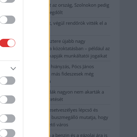
41 fok fölé forrósodott az ország, Szolnokon pedig
egy másik rekord is megdőlt
Egy telefonhívást akart, végül rendőrök vitték el a
mezőtúri férfit
A Tisza kormány minisztere újabb nagy
változásokról döntött a közoktatásban – például az
iskolaigazgatók visszakapják munkáltatói jogaikat
Sok volt az igazolatlan hiányzás, Pócs János
fizetéslevonást kapott, más fideszesek még
kevesebbet vittek haza
A Szolnok megyei gazdák nagyon nem akarták a
JÉGER további üzemeltetését
Csendélet 5.0: alig balesetveszélyes lépcső és
remek állapotban levő buszmegálló mutatja, hogy
Szolnok mennyire élhető város
Pénteken újra csökken a benzin és a gázolaj ára is