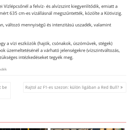
Vízlépcsőnél a felvíz- és alvízszint kiegyenlítődik, emiatt a
ért 635 cm-es vízállásnál megszűntették, közölte a Kötivizig.
an, változó mennyiségű és intenzitású uszadék, valamint
 hogy a vízi eszközök (hajók, csónakok, úszóművek, stégek)
ok üzemeltetésénél a várható jelenségekre (vízszintváltozás,
szükséges intézkedéseket tegyék meg.
adék
t be
Rajtol az F1-es szezon: külön ligában a Red Bull?