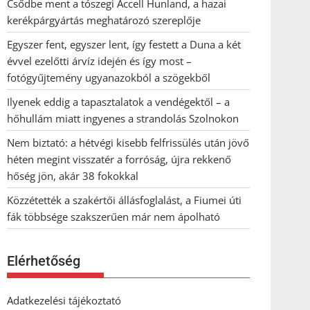
Csődbe ment a tószegi Accell Hunland, a hazai
kerékpárgyártás meghatározó szereplője
Egyszer fent, egyszer lent, így festett a Duna a két
évvel ezelőtti árvíz idején és így most –
fotógyűjtemény ugyanazokból a szögekből
Ilyenek eddig a tapasztalatok a vendégektől – a
hőhullám miatt ingyenes a strandolás Szolnokon
Nem biztató: a hétvégi kisebb felfrissülés után jövő
héten megint visszatér a forróság, újra rekkenő
hőség jön, akár 38 fokokkal
Közzétették a szakértői állásfoglalást, a Fiumei úti
fák többsége szakszerűen már nem ápolható
Elérhetőség
Adatkezelési tájékoztató