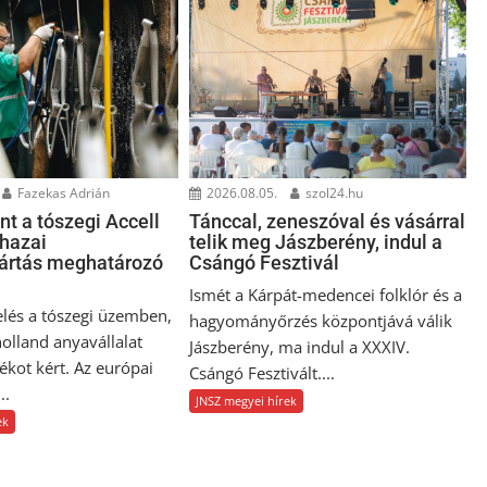
Fazekas Adrián
2026.08.05.
szol24.hu
t a tószegi Accell
Tánccal, zeneszóval és vásárral
 hazai
telik meg Jászberény, indul a
ártás meghatározó
Csángó Fesztivál
Ismét a Kárpát-medencei folklór és a
elés a tószegi üzemben,
hagyományőrzés központjává válik
olland anyavállalat
Jászberény, ma indul a XXXIV.
dékot kért. Az európai
Csángó Fesztivált....
..
JNSZ megyei hírek
ek