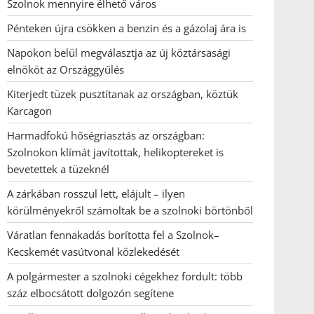
Szolnok mennyire élhető város
Pénteken újra csökken a benzin és a gázolaj ára is
Napokon belül megválasztja az új köztársasági
elnököt az Országgyűlés
Kiterjedt tüzek pusztítanak az országban, köztük
Karcagon
Harmadfokú hőségriasztás az országban:
Szolnokon klímát javítottak, helikoptereket is
bevetettek a tüzeknél
A zárkában rosszul lett, elájult – ilyen
körülményekről számoltak be a szolnoki börtönből
Váratlan fennakadás borította fel a Szolnok–
Kecskemét vasútvonal közlekedését
A polgármester a szolnoki cégekhez fordult: több
száz elbocsátott dolgozón segítene