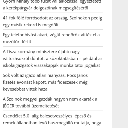
Györfi Mihály több tucat vállalkozással egyeztetett
a kerékpárgyár dolgozóinak megsegítéséről
41 fok fölé forrósodott az ország, Szolnokon pedig
egy másik rekord is megdőlt
Egy telefonhívást akart, végül rendőrök vitték el a
mezőtúri férfit
A Tisza kormány minisztere újabb nagy
változásokról döntött a közoktatásban – például az
iskolaigazgatók visszakapják munkáltatói jogaikat
Sok volt az igazolatlan hiányzás, Pócs János
fizetéslevonást kapott, más fideszesek még
kevesebbet vittek haza
A Szolnok megyei gazdák nagyon nem akarták a
JÉGER további üzemeltetését
Csendélet 5.0: alig balesetveszélyes lépcső és
remek állapotban levő buszmegálló mutatja, hogy