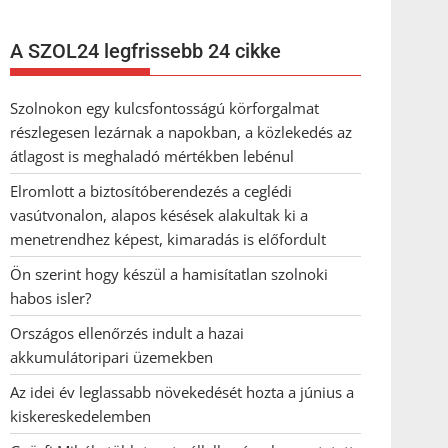
A SZOL24 legfrissebb 24 cikke
Szolnokon egy kulcsfontosságú körforgalmat
részlegesen lezárnak a napokban, a közlekedés az
átlagost is meghaladó mértékben lebénul
Elromlott a biztosítóberendezés a ceglédi
vasútvonalon, alapos késések alakultak ki a
menetrendhez képest, kimaradás is előfordult
Ön szerint hogy készül a hamisítatlan szolnoki
habos isler?
Országos ellenőrzés indult a hazai
akkumulátoripari üzemekben
Az idei év leglassabb növekedését hozta a június a
kiskereskedelemben