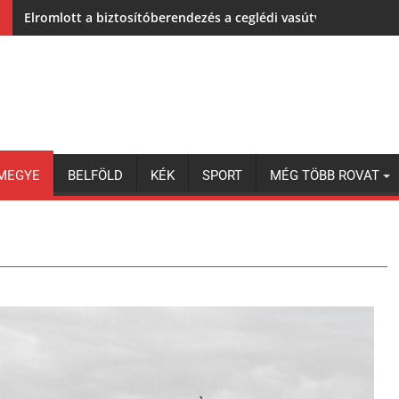
Ön szerint hogy készül a hamisítatlan szolnoki habos isler?
MEGYE
BELFÖLD
KÉK
SPORT
MÉG TÖBB ROVAT