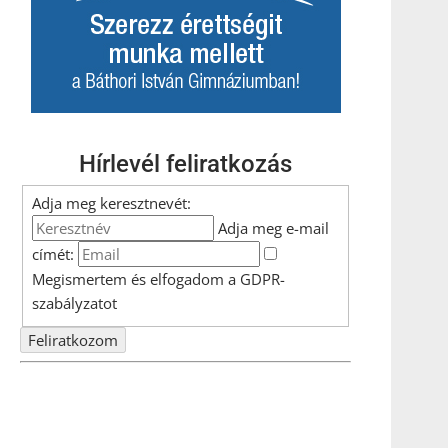
Hírlevél feliratkozás
Adja meg keresztnevét:
Adja meg e-mail
címét:
Megismertem és elfogadom a
GDPR-
szabályzat
ot
Nem szeretne lemaradni semmiről? Csak egy kattintás, és
hírlevelünk a legfrissebb információkkal és exkluzív
tartalmakkal hétről hétre postaládájába érkezik!