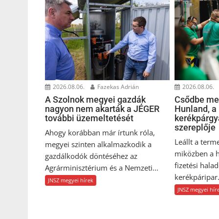
2026.08.06.
Fazekas Adrián
2026.08.06.
A Szolnok megyei gazdák
Csődbe men
nagyon nem akarták a JÉGER
Hunland, a
további üzemeltetését
kerékpárgy
szereplője
Ahogy korábban már írtunk róla,
Leállt a term
megyei szinten alkalmazkodik a
miközben a h
gazdálkodók döntéséhez az
fizetési hala
Agrárminisztérium és a Nemzeti...
kerékpáripar.
JNSZ megyei hírek
JNSZ megyei hír