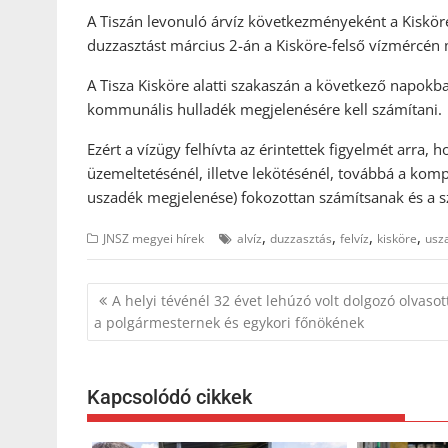
A Tiszán levonuló árvíz következményeként a Kiskörei 
duzzasztást március 2-án a Kisköre-felső vízmércén m
A Tisza Kisköre alatti szakaszán a következő napokb
kommunális hulladék megjelenésére kell számítani.
Ezért a vízügy felhívta az érintettek figyelmét arra,
üzemeltetésénél, illetve lekötésénél, továbbá a komp
uszadék megjelenése) fokozottan számítsanak és a 
,
,
,
,
JNSZ megyei hírek
alvíz
duzzasztás
felvíz
kisköre
usz
Bejegyzés
A helyi tévénél 32 évet lehúzó volt dolgozó olvasot
navigáció
a polgármesternek és egykori főnökének
Kapcsolódó cikkek